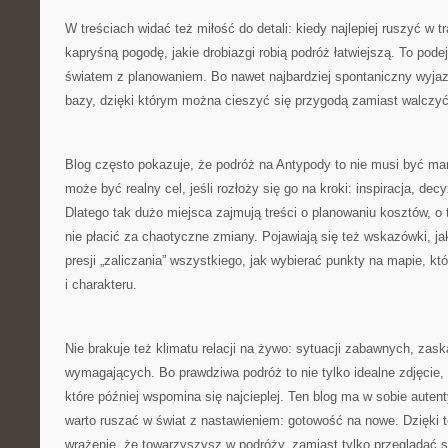
W treściach widać też miłość do detali: kiedy najlepiej ruszyć w t
kapryśną pogodę, jakie drobiazgi robią podróż łatwiejszą. To pode
światem z planowaniem. Bo nawet najbardziej spontaniczny wyja
bazy, dzięki którym można cieszyć się przygodą zamiast walczy
Blog często pokazuje, że podróż na Antypody to nie musi być mar
może być realny cel, jeśli rozłoży się go na kroki: inspiracja, dec
Dlatego tak dużo miejsca zajmują treści o planowaniu kosztów, o 
nie płacić za chaotyczne zmiany. Pojawiają się też wskazówki, j
presji „zaliczania” wszystkiego, jak wybierać punkty na mapie, k
i charakteru.
Nie brakuje też klimatu relacji na żywo: sytuacji zabawnych, za
wymagających. Bo prawdziwa podróż to nie tylko idealne zdjęcie, 
które później wspomina się najcieplej. Ten blog ma w sobie auten
warto ruszać w świat z nastawieniem: gotowość na nowe. Dzięki 
wrażenie, że towarzyszysz w podróży, zamiast tylko przeglądać s