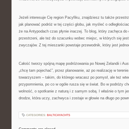
Jeżeli interesuje Cię region Pacyfiku, znajdziesz tu także przestr
jak planować podróż w tej części globu, jak myśleć o odległościach
że na Antypodach czas płynie inaczej. To blog, który zachęca do
przestrzeni, ale też do szacunku wobec miejsc, w których się jes
zwyczajów. Z tej mieszanki powstaje przewodnik, który jest jedn
Całość tworzy spójną mapę podróżowania po Nowej Zelandii i Austra
„chcę tam pojechać”, przez planowanie, aż po realizację w tereni
towarzyszem – takim, do którego wracasz po pomysł, ale też wte
przypomnienia, po co w ogóle rusza się w świat. Bo w podróży ch
wolność, o spotkanie z naturą i z samym sobą. I właśnie o tym jes
drodze, która uczy, zachwyca i zostaje w głowie na długo po powr
CATEGORIES:
BALTICAYACHTS