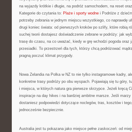
na wyjazdy krótkie i długie, na podróż samochodem, na reset ora
Kategorie do czytania to:
Plaże i sporty wodne
i Podróże z dziećm
potrzeby zebrania w jednym miejscu wszystkiego, co naprawdę uł
drugi koniec świata: od pierwszych kroków po szlify, które robią r
suchej teorii dostajesz doświadczenie zebrane w podróży: jak w
trasę do czasu, na co uważać, kiedy w grę wchodzi pogoda oraz 
przesiadki. To przestrzeń dla tych, którzy chcą podróżować mądrze
pragną poczuć klimat przygody.
Nowa Zelandia na Polka w NZ to nie tylko instagramowe kadry, a
konkretne trasy podróży po obu wyspach. Pojawiają się tu góry, t
i miejsca, w których natura gra pierwsze skrzypce. Jeżeli kręcą Ci
inspiracje na day hikes i na bardziej ambitne marsze. Jeśli marzy
dostaniesz podpowiedzi dotyczące noclegów, tras, kosztów i tego,
jednocześnie bezpiecznie.
Australia jest tu pokazana jako miejsce pełne zaskoczeń: od miejs