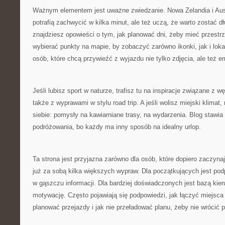
Ważnym elementem jest uważne zwiedzanie. Nowa Zelandia i Austr
potrafią zachwycić w kilka minut, ale też uczą, że warto zostać dł
znajdziesz opowieści o tym, jak planować dni, żeby mieć przestrz
wybierać punkty na mapie, by zobaczyć zarówno ikonki, jak i loka
osób, które chcą przywieźć z wyjazdu nie tylko zdjęcia, ale też e
Jeśli lubisz sport w naturze, trafisz tu na inspiracje związane z 
także z wyprawami w stylu road trip. A jeśli wolisz miejski klimat,
siebie: pomysły na kawiarniane trasy, na wydarzenia. Blog stawia
podróżowania, bo każdy ma inny sposób na idealny urlop.
Ta strona jest przyjazna zarówno dla osób, które dopiero zaczynają
już za sobą kilka większych wypraw. Dla początkujących jest podp
w gąszczu informacji. Dla bardziej doświadczonych jest bazą kie
motywację. Często pojawiają się podpowiedzi, jak łączyć miejsca 
planować przejazdy i jak nie przeładować planu, żeby nie wróci