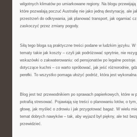
wilgotnych klimatów po umiarkowane regiony. Na blogu przewijają 
które pozwalają poczuć Australię nie jako jedną destynację, ale jak
przestrzeń do odkrywania, jak planować transport, jak ogarniać cza
zaskoczyć przez zmiany pogody.
Siłą tego bloga są praktyczne treści podane w ludzkim języku. W 
tematy takie jak koszty – czyli jak podróżować sprytnie, nie rezyg
wskazówki o zakwaterowaniu: od pensjonatów po legalne postoje.
dotyczące kuchni – co warto spróbować, jak jeść różnorodnie, gd
perełki. To wszystko pomaga ułożyć podróż, która jest wykonalna
Blog jest też przewodnikiem po sprawach papierkowych, które w 
potrafią stresować. Pojawiają się treści o planowaniu lotów, o tym
głowę, jak myśleć o zdrowiu i jak przygotować bagaż. W wielu mie
temat dobrych nawyków – tak, aby wyjazd był piękny, ale też be
przewidzieć.