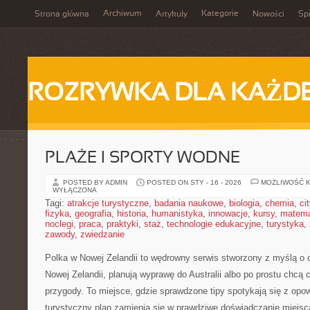
Archiwum
Kategorie
Strona główna
Artykuły
Nowości
Spi
ROZRYWKA DLA KAŻD
PLAŻE I SPORTY WODNE
POSTED BY ADMIN
POSTED ON STY - 16 - 2026
MOŻLIWOŚĆ 
WYŁĄCZONA
Tagi:
atrakcje turystyczne
,
badania naukowe
,
biologia
,
chemia
,
ci
fizyka
,
geografia
,
historia
,
humanistyka
,
innowacje
,
kursy
,
matem
noclegi
,
praca
,
praktyki
,
staż
,
technologie edukacyjne
,
turystyka
,
zawody
,
zwiedzanie
Polka w Nowej Zelandii to wędrowny serwis stworzony z myślą o 
Nowej Zelandii, planują wyprawę do Australii albo po prostu chcą 
przygody. To miejsce, gdzie sprawdzone tipy spotykają się z opow
turystyczny plan zamienia się w prawdziwe doświadczanie miejsca