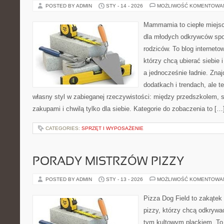
POSTED BY ADMIN
STY - 14 - 2026
MOŻLIWOŚĆ KOMENTOWA
Mammamia to ciepłe miejsc
dla młodych odkrywców spo
rodziców. To blog interneto
którzy chcą ubierać siebie 
a jednocześnie ładnie. Znajd
dodatkach i trendach, ale t
własny styl w zabieganej rzeczywistości: między przedszkolem, 
zakupami i chwilą tylko dla siebie. Kategorie do zobaczenia to […
CATEGORIES:
SPRZĘT I WYPOSAŻENIE
PORADY MISTRZÓW PIZZY
POSTED BY ADMIN
STY - 13 - 2026
MOŻLIWOŚĆ KOMENTOWA
Pizza Dog Field to zakątek
pizzy, którzy chcą odkrywa
tym kultowym plackiem. To p