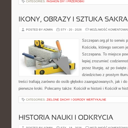
CATEGORIES:
FASHION DIY I PRZERÓBKI
IKONY, OBRAZY I SZTUKA SAKR
POSTED BY ADMIN
STY - 20 - 2026
MOŻLIWOŚĆ KOMENTOWA
Szczepan.org.pl to serwis p
Kościoła, którego sercem je
Szczepana. To miejsce pows
lepiej zrozumieć codziennoś
przez liturgię, aż po święte
dziedzictwo z prostym tłu
treści trafiają zarówno do osób głęboko zaangażowanych, jak i do 
pierwsze kroki. Polecamy także: Kościół w historii i Kościół w hist
CATEGORIES:
ZIELONE DACHY I OGRODY WERTYKALNE
HISTORIA NAUKI I ODKRYCIA
POSTED BY ADMIN
STY - 18 - 2026
MOŻLIWOŚĆ KOMENTOWA