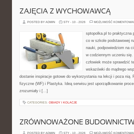
ZAJĘCIA Z WYCHOWAWCĄ
POSTED BY ADMIN
STY - 10 - 2026
MOŻLIWOŚĆ KOMENTOWA
sptopolka.pl to praktyczna
co w szkole podstawowej na
nauki, podpowiedziom na ci
w codziennym uczeniu się.
człowiek może sprawdzić te
wskazówki do mądrego wspi
dostanie inspiracje gotowe do wykorzystania na lekcji i poza ni
fizyczne (WF) i Plastyka. Ideą serwisu jest uporządkowanie proce
zrozumiały i […]
CATEGORIES:
OBIADY I KOLACJE
ZRÓWNOWAŻONE BUDOWNICT
POSTED BY ADMIN
STY - 10 - 2026
MOŻLIWOŚĆ KOMENTOWA