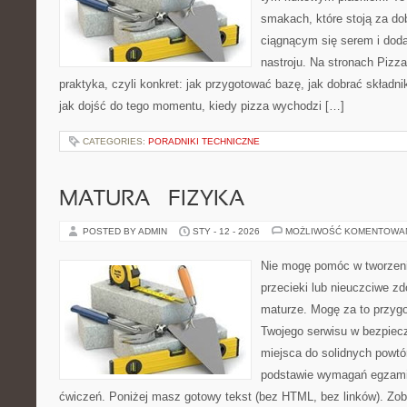
smakach, które stoją za d
ciągnącym się serem i do
nastroju. Na stronach Pizza
praktyka, czyli konkret: jak przygotować bazę, jak dobrać składnik
jak dojść do tego momentu, kiedy pizza wychodzi […]
CATEGORIES:
PORADNIKI TECHNICZNE
MATURA – FIZYKA
POSTED BY ADMIN
STY - 12 - 2026
MOŻLIWOŚĆ KOMENTOWA
Nie mogę pomóc w tworzeniu
przecieki lub nieuczciwe z
maturze. Mogę za to przygo
Twojego serwisu w bezpieczn
miejsca do solidnych powtó
podstawie wymagań egzami
ćwiczeń. Poniżej masz gotowy tekst (bez HTML, bez linków). Zob