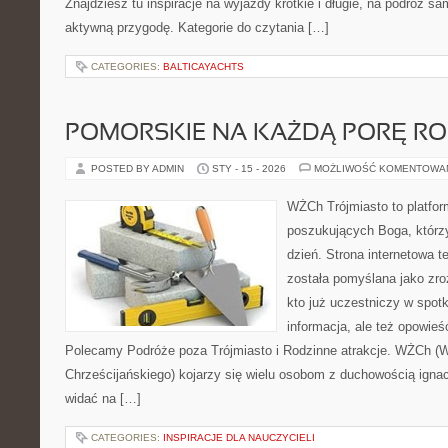
Znajdziesz tu inspiracje na wyjazdy krótkie i długie, na podróż 
aktywną przygodę. Kategorie do czytania […]
CATEGORIES:
BALTICAYACHTS
POMORSKIE NA KAŻDĄ PORĘ R
POSTED BY ADMIN
STY - 15 - 2026
MOŻLIWOŚĆ KOMENTOWA
WŻCh Trójmiasto to platfor
poszukujących Boga, którz
dzień. Strona internetowa t
została pomyślana jako zr
kto już uczestniczy w spotk
informacja, ale też opowieś
Polecamy Podróże poza Trójmiasto i Rodzinne atrakcje. WŻCh (
Chrześcijańskiego) kojarzy się wielu osobom z duchowością ignac
widać na […]
CATEGORIES:
INSPIRACJE DLA NAUCZYCIELI