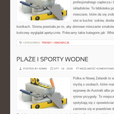
profesjonalnego zaplecza 
składników. To biblioteka 
mieszane, które da się zrob
stoi w kuchni: soków, dosł
kostkach. Strona powstała po to, aby domowe mieszanie smaków b
końcowy wyglądał apetycznie. Polecamy takie kategorie jak: Whi
CATEGORIES:
TRENDY I INNOWACJE
PLAŻE I SPORTY WODNE
POSTED BY ADMIN
STY - 16 - 2026
MOŻLIWOŚĆ KOMENTOWA
Polka w Nowej Zelandii to 
myślą o osobach, które mar
wyprawę do Australii albo p
rytmie przygody. To miejsc
spotykają się z opowieściam
zamienia się w prawdziwe 