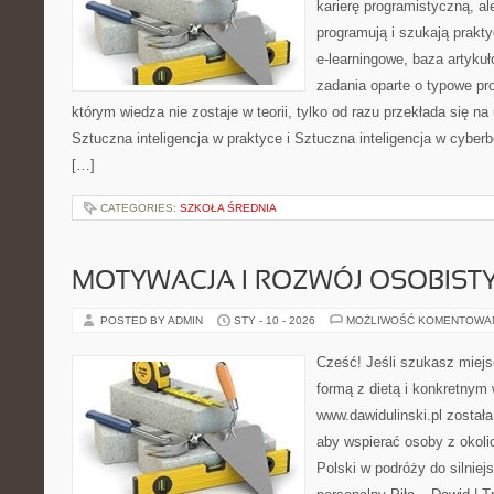
karierę programistyczną, ale
programują i szukają prakty
e-learningowe, baza artyku
zadania oparte o typowe pro
którym wiedza nie zostaje w teorii, tylko od razu przekłada się n
Sztuczna inteligencja w praktyce i Sztuczna inteligencja w cybe
[…]
CATEGORIES:
SZKOŁA ŚREDNIA
MOTYWACJA I ROZWÓJ OSOBIST
POSTED BY ADMIN
STY - 10 - 2026
MOŻLIWOŚĆ KOMENTOWA
Cześć! Jeśli szukasz miejs
formą z dietą i konkretnym 
www.dawidulinski.pl została
aby wspierać osoby z okolic
Polski w podróży do silniejs