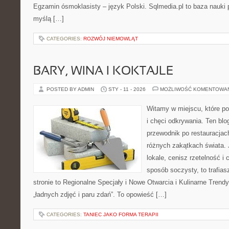
Egzamin ósmoklasisty – język Polski. Sqlmedia.pl to baza nauki
myślą […]
CATEGORIES:
ROZWÓJ NIEMOWLĄT
BARY, WINA I KOKTAJLE
POSTED BY ADMIN
STY - 11 - 2026
MOŻLIWOŚĆ KOMENTOWA
Witamy w miejscu, które po
i chęci odkrywania. Ten bl
przewodnik po restauracjac
różnych zakątkach świata. 
lokale, cenisz rzetelność i
sposób soczysty, to trafias
stronie to Regionalne Specjały i Nowe Otwarcia i Kulinarne Trendy. 
„ładnych zdjęć i paru zdań”. To opowieść […]
CATEGORIES:
TANIEC JAKO FORMA TERAPII