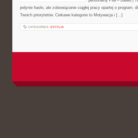
personalny Piła – Dawid | Tre
jedynie hasło, ale zobowiązanie ciągłej pracy opartej o program, 
Twoich priorytetów. Ciekawe kategorie to Motywacja i […]
CATEGORIES:
SYCYLIA