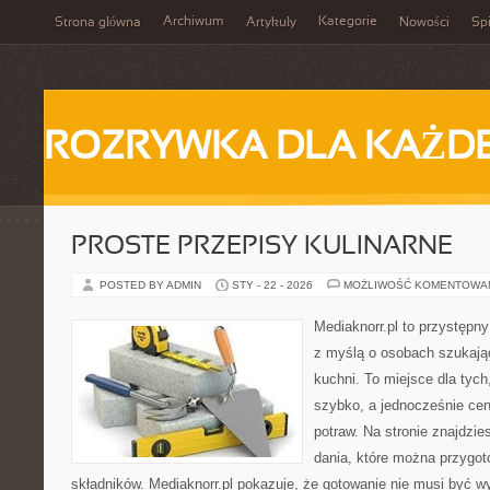
Archiwum
Kategorie
Strona główna
Artykuły
Nowości
Spi
ROZRYWKA DLA KAŻD
PROSTE PRZEPISY KULINARNE
POSTED BY ADMIN
STY - 22 - 2026
MOŻLIWOŚĆ KOMENTOWA
Mediaknorr.pl to przystępny
z myślą o osobach szukają
kuchni. To miejsce dla tyc
szybko, a jednocześnie ce
potraw. Na stronie znajdzie
dania, które można przygo
składników. Mediaknorr.pl pokazuje, że gotowanie nie musi być w