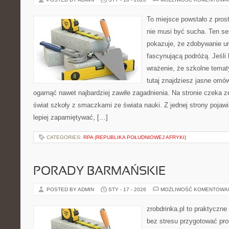
To miejsce powstało z pros
nie musi być sucha. Ten s
pokazuje, że zdobywanie u
fascynującą podróżą. Jeśli
wrażenie, że szkolne temat
tutaj znajdziesz jasne omó
ogarnąć nawet najbardziej zawiłe zagadnienia. Na stronie czeka ze
świat szkoły z smaczkami ze świata nauki. Z jednej strony pojawia
lepiej zapamiętywać, […]
CATEGORIES:
RPA (REPUBLIKA POŁUDNIOWEJ AFRYKI)
PORADY BARMAŃSKIE
POSTED BY ADMIN
STY - 17 - 2026
MOŻLIWOŚĆ KOMENTOWA
zrobdrinka.pl to praktyczne
bez stresu przygotować pro