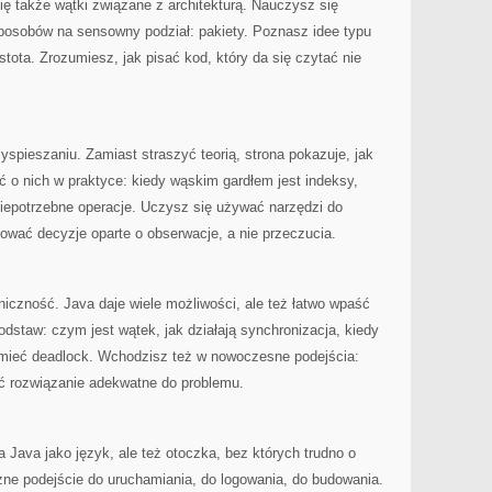
się także wątki związane z architekturą. Nauczysz się
posobów na sensowny podział: pakiety. Poznasz idee typu
ota. Zrozumiesz, jak pisać kod, który da się czytać nie
yspieszaniu. Zamiast straszyć teorią, strona pokazuje, jak
 o nich w praktyce: kiedy wąskim gardłem jest indeksy,
iepotrzebne operacje. Uczysz się używać narzędzi do
mować decyzje oparte o obserwacje, a nie przeczucia.
iczność. Java daje wiele możliwości, ale też łatwo wpaść
odstaw: czym jest wątek, jak działają synchronizacja, kiedy
umieć deadlock. Wchodzisz też w nowoczesne podejścia:
ać rozwiązanie adekwatne do problemu.
 Java jako język, ale też otoczka, bez których trudno o
zne podejście do uruchamiania, do logowania, do budowania.