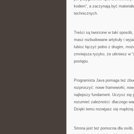
kodem”, a zaczynają być materiał
technicznych.
Treści są tworzone w taki sposób, 
masz rozbudowane artykuły i wyjaśn
lubisz łączyć jedno z drugim, moż
zmniejsza ryzyko, że utkniesz w 
postępu.
Programista Java pomaga też zbu
rozproszyć: nowe frameworki, nowe
najlepszy fundament. Uczysz się 
rozumieć zależności: dlaczego wa
Dzięki temu rozwijasz się mądrzej
Strona jest też pomocna dla osób,