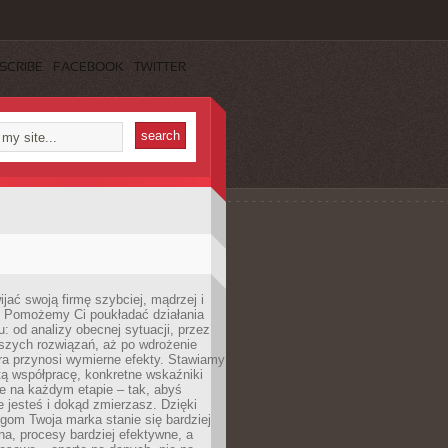
SCRIBE
FACEBOOK
TWITTER
jać swoją firmę szybciej, mądrzej i
 Pomożemy Ci poukładać działania
u: od analizy obecnej sytuacji, przez
szych rozwiązań, aż po wdrożenie
tóra przynosi wymierne efekty. Stawiamy
tą współpracę, konkretne wskaźniki
e na każdym etapie – tak, abyś
ie jesteś i dokąd zmierzasz. Dzięki
gom Twoja marka stanie się bardziej
a, procesy bardziej efektywne, a