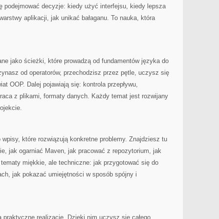
ię podejmować decyzje: kiedy użyć interfejsu, kiedy lepsza
warstwy aplikacji, jak unikać bałaganu. To nauka, która
ane jako ścieżki, które prowadzą od fundamentów języka do
czynasz od operatorów, przechodzisz przez pętle, uczysz się
at OOP. Dalej pojawiają się: kontrola przepływu,
praca z plikami, formaty danych. Każdy temat jest rozwijany
ojekcie.
 wpisy, które rozwiązują konkretne problemy. Znajdziesz tu
ie, jak ogarniać Maven, jak pracować z repozytorium, jak
 tematy miękkie, ale techniczne: jak przygotować się do
tach, jak pokazać umiejętności w sposób spójny i
praktyczne realizacje. Dzięki nim uczysz się całego