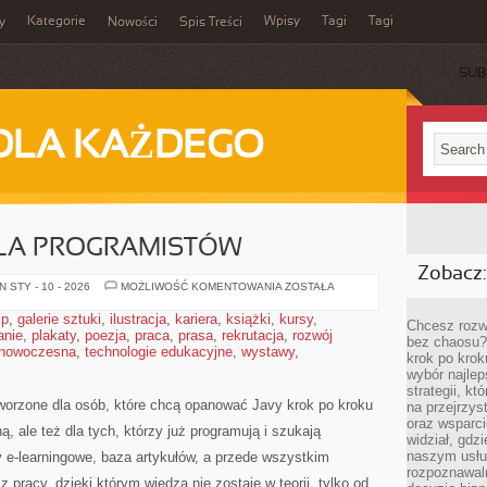
Kategorie
Wpisy
Tagi
Tagi
y
Nowości
Spis Treści
SUB
DLA KAŻDEGO
DLA PROGRAMISTÓW
Zobacz:
DATA
 STY - 10 - 2026
MOŻLIWOŚĆ KOMENTOWANIA
ZOSTAŁA
SCIENCE
DLA
ip
,
galerie sztuki
,
ilustracja
,
kariera
,
książki
,
kursy
,
PROGRAMISTÓW
Chcesz rozwi
anie
,
plakaty
,
poezja
,
praca
,
prasa
,
rekrutacja
,
rozwój
bez chaosu?
 nowoczesna
,
technologie edukacyjne
,
wystawy
,
krok po krok
wybór najlep
strategii, k
tworzone dla osób, które chcą opanować Javy krok po kroku
na przejrzys
oraz wsparci
ą, ale też dla tych, którzy już programują i szukają
widział, gdz
naszym usłu
y e-learningowe, baza artykułów, a przede wszystkim
rozpoznawaln
 pracy, dzięki którym wiedza nie zostaje w teorii, tylko od