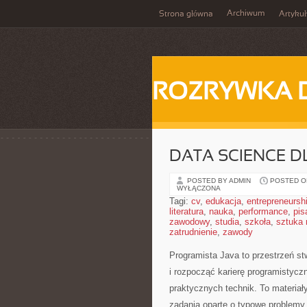
Archiwum
Strona główna
Artykuł
ROZRYWKA 
DATA SCIENCE 
POSTED BY ADMIN
POSTED ON
WYŁĄCZONA
Tagi:
cv
,
edukacja
,
entrepreneursh
literatura
,
nauka
,
performance
,
pis
zawodowy
,
studia
,
szkoła
,
sztuka
zatrudnienie
,
zawody
Programista Java to przestrzeń s
i rozpocząć karierę programistyczn
praktycznych technik. To materiał
zadania oparte o typowe problemy z