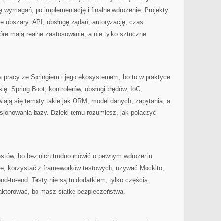
ę wymagań, po implementację i finalne wdrożenie. Projekty
e obszary: API, obsługę żądań, autoryzację, czas
tóre mają realne zastosowanie, a nie tylko sztuczne
pracy ze Springiem i jego ekosystemem, bo to w praktyce
ię: Spring Boot, kontrolerów, obsługi błędów, IoC,
awiają się tematy takie jak ORM, model danych, zapytania, a
rsjonowania bazy. Dzięki temu rozumiesz, jak połączyć
testów, bo bez nich trudno mówić o pewnym wdrożeniu.
we, korzystać z frameworków testowych, używać Mockito,
nd-to-end. Testy nie są tu dodatkiem, tylko częścią
efaktorować, bo masz siatkę bezpieczeństwa.