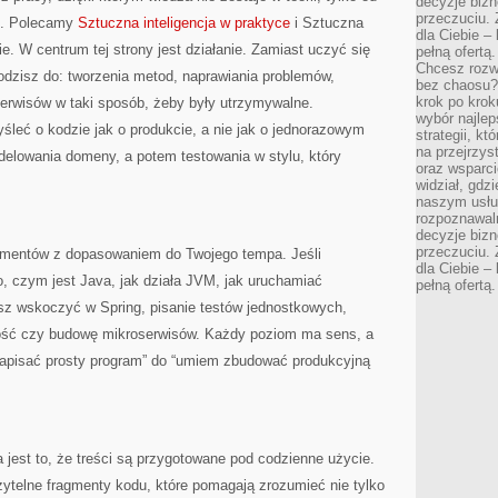
decyzje bizn
przeczuciu. 
ci. Polecamy
Sztuczna inteligencja w praktyce
i Sztuczna
dla Ciebie – 
e. W centrum tej strony jest działanie. Zamiast uczyć się
pełną ofertą.
Chcesz rozwi
hodzisz do: tworzenia metod, naprawiania problemów,
bez chaosu?
krok po krok
erwisów w taki sposób, żeby były utrzymywalne.
wybór najlep
śleć o kodzie jak o produkcie, a nie jak o jednorazowym
strategii, k
na przejrzys
delowania domeny, a potem testowania w stylu, który
oraz wsparci
widział, gdz
naszym usłu
rozpoznawaln
decyzje bizn
przeczuciu. 
damentów z dopasowaniem do Twojego tempa. Jeśli
dla Ciebie – 
o, czym jest Java, jak działa JVM, jak uruchamiać
pełną ofertą.
esz wskoczyć w Spring, pisanie testów jednostkowych,
wość czy budowę mikroserwisów. Każdy poziom ma sens, a
napisać prosty program” do “umiem zbudować produkcyjną
 jest to, że treści są przygotowane pod codzienne użycie.
zytelne fragmenty kodu, które pomagają zrozumieć nie tylko