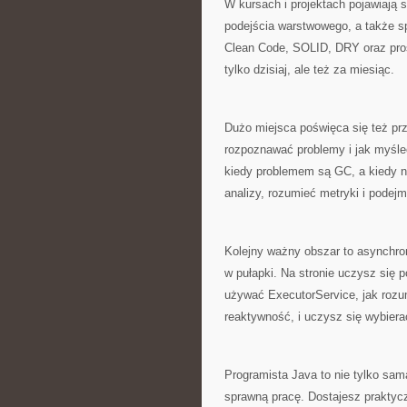
W kursach i projektach pojawiają 
podejścia warstwowego, a także s
Clean Code, SOLID, DRY oraz prost
tylko dzisiaj, ale też za miesiąc.
Dużo miejsca poświęca się też prz
rozpoznawać problemy i jak myśleć
kiedy problemem są GC, a kiedy n
analizy, rozumieć metryki i podej
Kolejny ważny obszar to asynchron
w pułapki. Na stronie uczysz się p
używać ExecutorService, jak roz
reaktywność, i uczysz się wybier
Programista Java to nie tylko sama
sprawną pracę. Dostajesz praktyc