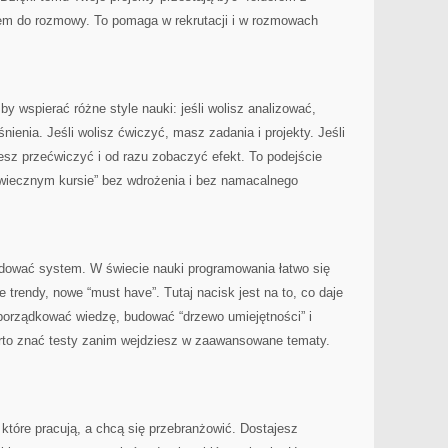
em do rozmowy. To pomaga w rekrutacji i w rozmowach
by wspierać różne style nauki: jeśli wolisz analizować,
ienia. Jeśli wolisz ćwiczyć, masz zadania i projekty. Jeśli
esz przećwiczyć i od razu zobaczyć efekt. To podejście
“wiecznym kursie” bez wdrożenia i bez namacalnego
dować system. W świecie nauki programowania łatwo się
 trendy, nowe “must have”. Tutaj nacisk jest na to, co daje
porządkować wiedzę, budować “drzewo umiejętności” i
rto znać testy zanim wejdziesz w zaawansowane tematy.
.
 które pracują, a chcą się przebranżowić. Dostajesz