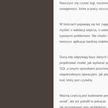
Nauczysz się czytać logi, rozumie
umiejętności, które w pracy oszcz
W treściach pojawiają się też za
myśleć o walidacji wejścia, o uwi
typowymi problemami. Nie chodzi o
tworzysz aplikacje bardziej stabiln
Dużą rolę odgrywają bazy danych i
projektować model, jak wybierać p
SQL a innymi sposobami przechow
niepotrzebnymi operacjami, jak pla
kod, który jest czytelny.
Ważną częścią jest budowanie portf
umiał”, ale też potrafił to pokaza
jak przygotować opis architektury.