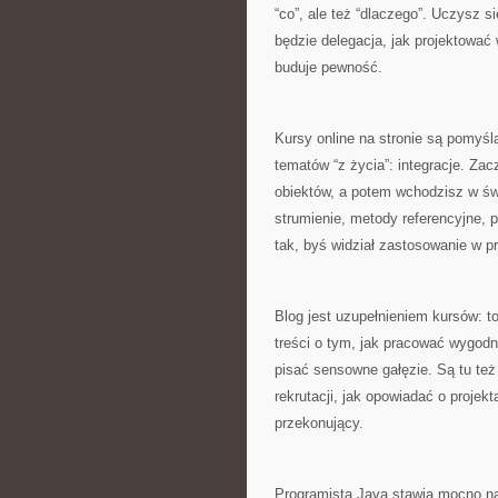
“co”, ale też “dlaczego”. Uczysz s
będzie delegacja, jak projektować 
buduje pewność.
Kursy online na stronie są pomyśl
tematów “z życia”: integracje. Za
obiektów, a potem wchodzisz w świ
strumienie, metody referencyjne, 
tak, byś widział zastosowanie w pr
Blog jest uzupełnieniem kursów: to
treści o tym, jak pracować wygodn
pisać sensowne gałęzie. Są tu też
rekrutacji, jak opowiadać o projek
przekonujący.
Programista Java stawia mocno na 