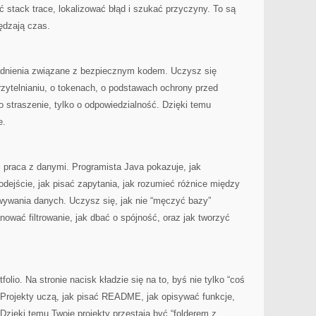
ć stack trace, lokalizować błąd i szukać przyczyny. To są
ędzają czas.
gadnienia związane z bezpiecznym kodem. Uczysz się
erzytelnianiu, o tokenach, o podstawach ochrony przed
 straszenie, tylko o odpowiedzialność. Dzięki temu
e.
 praca z danymi. Programista Java pokazuje, jak
odejście, jak pisać zapytania, jak rozumieć różnice między
ywania danych. Uczysz się, jak nie “męczyć bazy”
nować filtrowanie, jak dbać o spójność, oraz jak tworzyć
olio. Na stronie nacisk kładzie się na to, byś nie tylko “coś
ć. Projekty uczą, jak pisać README, jak opisywać funkcje,
 Dzięki temu Twoje projekty przestają być “folderem z