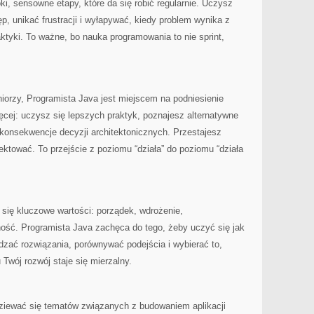
ki, sensowne etapy, które da się robić regularnie. Uczysz
p, unikać frustracji i wyłapywać, kiedy problem wynika z
aktyki. To ważne, bo nauka programowania to nie sprint,
uniorzy, Programista Java jest miejscem na podniesienie
ięcej: uczysz się lepszych praktyk, poznajesz alternatywne
konsekwencje decyzji architektonicznych. Przestajesz
ektować. To przejście z poziomu “działa” do poziomu “działa
ą się kluczowe wartości: porządek, wdrożenie,
ść. Programista Java zachęca do tego, żeby uczyć się jak
wdzać rozwiązania, porównywać podejścia i wybierać to,
 Twój rozwój staje się mierzalny.
ziewać się tematów związanych z budowaniem aplikacji