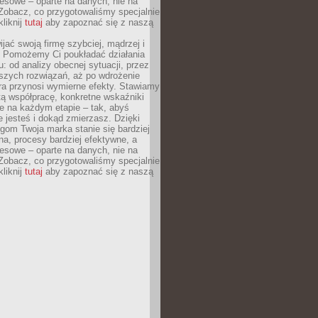
esowe – oparte na danych, nie na
Zobacz, co przygotowaliśmy specjalnie
kliknij
tutaj
aby zapoznać się z naszą
jać swoją firmę szybciej, mądrzej i
 Pomożemy Ci poukładać działania
u: od analizy obecnej sytuacji, przez
szych rozwiązań, aż po wdrożenie
tóra przynosi wymierne efekty. Stawiamy
tą współpracę, konkretne wskaźniki
e na każdym etapie – tak, abyś
ie jesteś i dokąd zmierzasz. Dzięki
gom Twoja marka stanie się bardziej
a, procesy bardziej efektywne, a
esowe – oparte na danych, nie na
Zobacz, co przygotowaliśmy specjalnie
kliknij
tutaj
aby zapoznać się z naszą