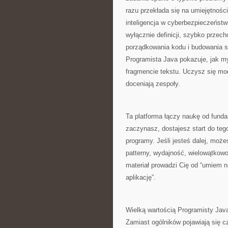
razu przekłada się na umiejętnoś
inteligencja w cyberbezpieczeństwi
wyłącznie definicji, szybko przec
porządkowania kodu i budowania s
Programista Java pokazuje, jak my
fragmencie tekstu. Uczysz się mo
doceniają zespoły.
Ta platforma łączy naukę od fun
zaczynasz, dostajesz start do teg
programy. Jeśli jesteś dalej, moż
patterny, wydajność, wielowątko
materiał prowadzi Cię od “umiem 
aplikację”.
Wielką wartością Programisty Java
Zamiast ogólników pojawiają się c