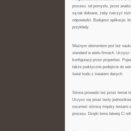
procesu: od pomysłu, przez analiz
są tak dobrane, żeby ćwiczyć różn
odpowiedzi. Budujesz aplikacje, k
przykłady.
Ważnym elementem jest też nauka 
standard w wielu firmach. Uczysz s
konfiguracji przez properties. Poj
także praktyczne podejście do we
świat kodu z światem danych.
Strona prowadzi też przez temat 
Uczysz się pisać testy jednostko
rozumieć różnicę między testami e
procesu. Dzięki temu łatwiej Ci r