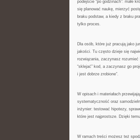
podejście “po godzinach”: małe kro
się planować naukę, mierzyć postę
braku podstaw, a kiedy z braku pr
tylko proces.
Dla osób, które już pracują jako j
jakości. Tu często dzieje się najw
rozwiązania, zaczynasz rozumieć 
“sklejać” kod, a zaczynasz go proj
i jest dobrze zrobione”.
W opisach i materiałach przewijaj
systematyczność oraz samodzielno
inżynier: testować hipotezy, spra
które jest najprostsze. Dzięki temu
W ramach treści możesz też spod