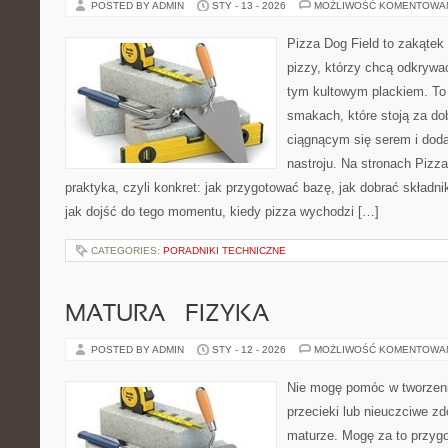
POSTED BY ADMIN
STY - 13 - 2026
MOŻLIWOŚĆ KOMENTOWA
Pizza Dog Field to zakątek
pizzy, którzy chcą odkrywa
tym kultowym plackiem. To p
smakach, które stoją za d
ciągnącym się serem i do
nastroju. Na stronach Pizza
praktyka, czyli konkret: jak przygotować bazę, jak dobrać składnik
jak dojść do tego momentu, kiedy pizza wychodzi […]
CATEGORIES:
PORADNIKI TECHNICZNE
MATURA – FIZYKA
POSTED BY ADMIN
STY - 12 - 2026
MOŻLIWOŚĆ KOMENTOWA
Nie mogę pomóc w tworzeniu
przecieki lub nieuczciwe z
maturze. Mogę za to przygo