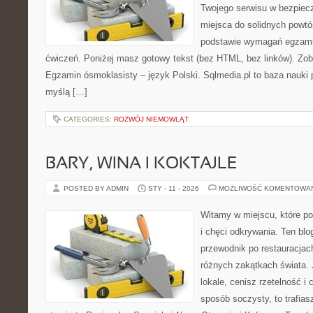
Twojego serwisu w bezpieczn
miejsca do solidnych powtó
podstawie wymagań egzami
ćwiczeń. Poniżej masz gotowy tekst (bez HTML, bez linków). Zob
Egzamin ósmoklasisty – język Polski. Sqlmedia.pl to baza nauki
myślą […]
CATEGORIES:
ROZWÓJ NIEMOWLĄT
BARY, WINA I KOKTAJLE
POSTED BY ADMIN
STY - 11 - 2026
MOŻLIWOŚĆ KOMENTOWA
Witamy w miejscu, które po
i chęci odkrywania. Ten bl
przewodnik po restauracjac
różnych zakątkach świata. 
lokale, cenisz rzetelność i
sposób soczysty, to trafias