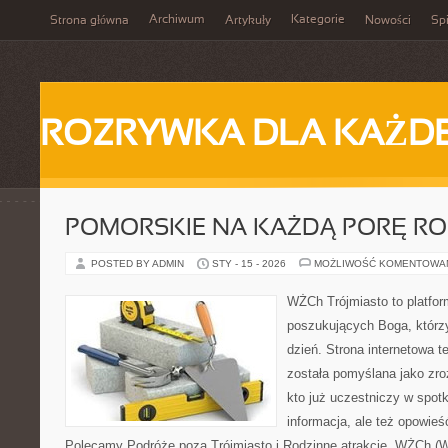
Archiwum
Kategorie
Strona główna
Artykuły
Nowości
Spi
ROZRYWKA DLA KAŻD
POMORSKIE NA KAŻDĄ PORĘ R
POSTED BY ADMIN
STY - 15 - 2026
MOŻLIWOŚĆ KOMENTOWA
WŻCh Trójmiasto to platfor
poszukujących Boga, którz
dzień. Strona internetowa t
została pomyślana jako zr
kto już uczestniczy w spotk
informacja, ale też opowieś
Polecamy Podróże poza Trójmiasto i Rodzinne atrakcje. WŻCh (