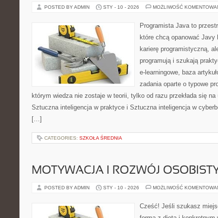
POSTED BY ADMIN
STY - 10 - 2026
MOŻLIWOŚĆ KOMENTOWA
Programista Java to przest
które chcą opanować Javy k
karierę programistyczną, ale
programują i szukają prakty
e-learningowe, baza artyku
zadania oparte o typowe pro
którym wiedza nie zostaje w teorii, tylko od razu przekłada się n
Sztuczna inteligencja w praktyce i Sztuczna inteligencja w cybe
[…]
CATEGORIES:
SZKOŁA ŚREDNIA
MOTYWACJA I ROZWÓJ OSOBIST
POSTED BY ADMIN
STY - 10 - 2026
MOŻLIWOŚĆ KOMENTOWA
Cześć! Jeśli szukasz miejs
formą z dietą i konkretnym 