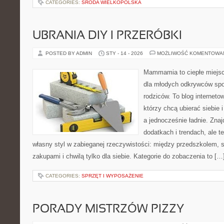
CATEGORIES:
ŚRODA WIELKOPOLSKA
UBRANIA DIY I PRZERÓBKI
POSTED BY ADMIN
STY - 14 - 2026
MOŻLIWOŚĆ KOMENTOWA
Mammamia to ciepłe miejsc
dla młodych odkrywców spo
rodziców. To blog interneto
którzy chcą ubierać siebie 
a jednocześnie ładnie. Znajd
dodatkach i trendach, ale t
własny styl w zabieganej rzeczywistości: między przedszkolem, 
zakupami i chwilą tylko dla siebie. Kategorie do zobaczenia to […
CATEGORIES:
SPRZĘT I WYPOSAŻENIE
PORADY MISTRZÓW PIZZY