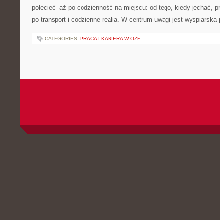
polecieć” aż po codzienność na miejscu: od tego, kiedy jechać, pr
po transport i codzienne realia. W centrum uwagi jest wyspiarska
CATEGORIES:
PRACA I KARIERA W OZE