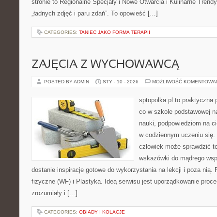
stronie to Regionalne Specjały i Nowe Otwarcia i Kulinarne Trendy. 
„ładnych zdjęć i paru zdań”. To opowieść […]
CATEGORIES:
TANIEC JAKO FORMA TERAPII
ZAJĘCIA Z WYCHOWAWCĄ
POSTED BY ADMIN
STY - 10 - 2026
MOŻLIWOŚĆ KOMENTOWA
sptopolka.pl to praktyczna
co w szkole podstawowej na
nauki, podpowiedziom na ci
w codziennym uczeniu się.
człowiek może sprawdzić te
wskazówki do mądrego wspi
dostanie inspiracje gotowe do wykorzystania na lekcji i poza ni
fizyczne (WF) i Plastyka. Ideą serwisu jest uporządkowanie proce
zrozumiały i […]
CATEGORIES:
OBIADY I KOLACJE