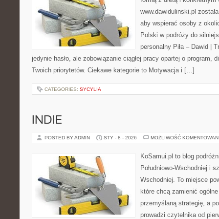
www.dawidulinski.pl została
aby wspierać osoby z okolic
Polski w podróży do silniejs
personalny Piła – Dawid | Tre
jedynie hasło, ale zobowiązanie ciągłej pracy opartej o program, 
Twoich priorytetów. Ciekawe kategorie to Motywacja i […]
CATEGORIES:
SYCYLIA
INDIE
POSTED BY ADMIN
STY - 8 - 2026
MOŻLIWOŚĆ KOMENTOWAN
KoSamui.pl to blog podróżni
Południowo-Wschodniej i sz
Wschodniej. To miejsce po
które chcą zamienić ogólne
przemyślaną strategię, a p
prowadzi czytelnika od pie