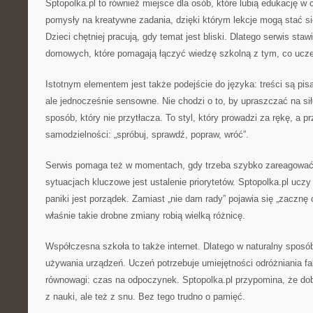
Sptopolka.pl to również miejsce dla osób, które lubią edukację 
pomysły na kreatywne zadania, dzięki którym lekcje mogą stać si
Dzieci chętniej pracują, gdy temat jest bliski. Dlatego serwis staw
domowych, które pomagają łączyć wiedzę szkolną z tym, co ucze
Istotnym elementem jest także podejście do języka: treści są pisa
ale jednocześnie sensowne. Nie chodzi o to, by upraszczać na sił
sposób, który nie przytłacza. To styl, który prowadzi za rękę, a 
samodzielności: „spróbuj, sprawdź, popraw, wróć”.
Serwis pomaga też w momentach, gdy trzeba szybko zareagować:
sytuacjach kluczowe jest ustalenie priorytetów. Sptopolka.pl uczy
paniki jest porządek. Zamiast „nie dam rady” pojawia się „zacznę 
właśnie takie drobne zmiany robią wielką różnicę.
Współczesna szkoła to także internet. Dlatego w naturalny sposó
używania urządzeń. Uczeń potrzebuje umiejętności odróżniania fak
równowagi: czas na odpoczynek. Sptopolka.pl przypomina, że dobre
z nauki, ale też z snu. Bez tego trudno o pamięć.