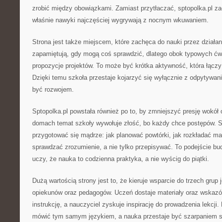
zrobić między obowiązkami. Zamiast przytłaczać, sptopolka.pl za
właśnie nawyki najczęściej wygrywają z nocnym wkuwaniem.
Strona jest także miejscem, które zachęca do nauki przez działani
zapamiętują, gdy mogą coś sprawdzić, dlatego obok typowych ćwi
propozycje projektów. To może być krótka aktywność, która łącz
Dzięki temu szkoła przestaje kojarzyć się wyłącznie z odpytywan
być rozwojem.
Sptopolka.pl powstała również po to, by zmniejszyć presję wokół 
domach temat szkoły wywołuje złość, bo każdy chce postępów. S
przygotować się mądrze: jak planować powtórki, jak rozkładać mate
sprawdzać zrozumienie, a nie tylko przepisywać. To podejście bu
uczy, że nauka to codzienna praktyka, a nie wyścig do piątki.
Dużą wartością strony jest to, że kieruje wsparcie do trzech grup
opiekunów oraz pedagogów. Uczeń dostaje materiały oraz wskazów
instrukcję, a nauczyciel zyskuje inspirację do prowadzenia lekcj
mówić tym samym językiem, a nauka przestaje być szarpaniem si