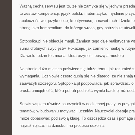
Ważną cechą serwisu jest to, że nie zamyka się w jednym przed
to zestaw kompetencji: język polski, matematyka, myślenie przyc
społeczeństwo, języki obce, kreatywność, a nawet ruch. Dzięki 
stronę jako kompendium, do którego wraca, gdy potrzebuje utrwali
Sptopolka.pl nie obiecuje magii. Zamiast tego daje realistyczne w
suma drobnych zwycięstw. Pokazuje, jak zamienić naukę w rutynę,
Dla wielu rodzin to zmiana, która przynosi lepszą atmosferę.
Na stronie dużo miejsca poświęca się także temu, jak rozumieć s
wymagania. Uczniowie często gubią się nie dlatego, że nie znają t
zauważyli szczegółu. Sptopolka.pl podpowiada, jak sprawdzać, o
prosta umiejętność, która potrafi podnieść wyniki bardziej niż d
Serwis wspiera również nauczycieli w codziennej pracy: w przygo
tematów, w budowaniu motywacji uczniów. Nauczyciel dostaje pr
może dopasować pod swoją klasę. To oszczędza czas i pomaga s
najważniejsze: na dziecku i na procesie uczenia.