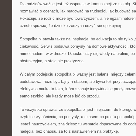
Dla rodziców ważne jest też wsparcie w komunikacji ze szkołą. 
rozmawiać o ocenach, jak reagować na trudności, jak budować s
Pokazuje, że rodzic może być towarzyszem, a nie egzaminatorem
często sprawia, że dziecko zaczyna uczyć się spokojniej.
Sptopolka.pl stawia także na inspiracje, bo edukacja to nie tylko „
ciekawość. Serwis podsuwa pomysły na domowe aktywności, któr
mimochodem: w w drodze. Dziecko uczy się wtedy naturalnie, bo 
abstrakcyjna, a staje się praktyczna.
W całym podejściu sptopolka.pl ważny jest balans: między celam
podstawowa może być fajnym etapem, ale bywa też przytłaczając
efektywna nauka to taka, która szanuje indywidualne predyspozyc
samo szybko, ale każdy może iść do przodu.
To wszystko sprawia, że sptopolka.pl jest miejscem, do którego wr
czytelne wyjaśnienia, po pomysły, a czasem po prostu po spokój.
jesteś nauczycielem, znajdziesz tu wsparcie dopasowane do codz
nadęcia, bez chaosu, za to z nastawieniem na praktykę.