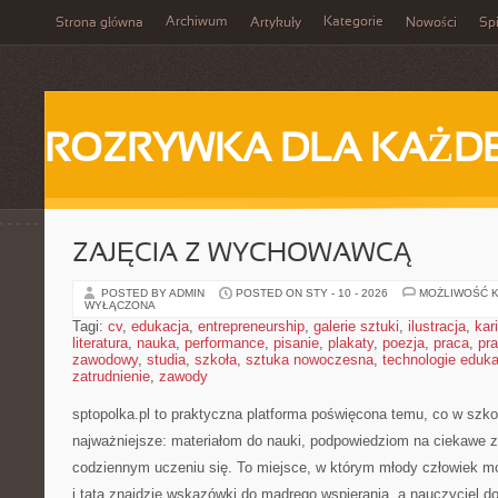
Archiwum
Kategorie
Strona główna
Artykuły
Nowości
Spi
ROZRYWKA DLA KAŻD
ZAJĘCIA Z WYCHOWAWCĄ
POSTED BY ADMIN
POSTED ON STY - 10 - 2026
MOŻLIWOŚĆ 
WYŁĄCZONA
Tagi:
cv
,
edukacja
,
entrepreneurship
,
galerie sztuki
,
ilustracja
,
kar
literatura
,
nauka
,
performance
,
pisanie
,
plakaty
,
poezja
,
praca
,
pr
zawodowy
,
studia
,
szkoła
,
sztuka nowoczesna
,
technologie eduk
zatrudnienie
,
zawody
sptopolka.pl to praktyczna platforma poświęcona temu, co w szk
najważniejsze: materiałom do nauki, podpowiedziom na ciekawe z
codziennym uczeniu się. To miejsce, w którym młody człowiek 
i tata znajdzie wskazówki do mądrego wspierania, a nauczyciel do