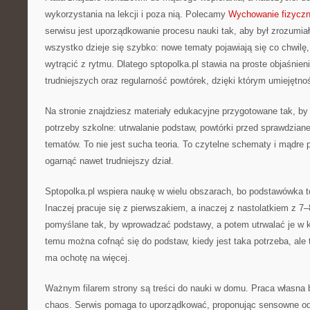
wykorzystania na lekcji i poza nią. Polecamy
Wychowanie fizycz
serwisu jest uporządkowanie procesu nauki tak, aby był zrozumia
wszystko dzieje się szybko: nowe tematy pojawiają się co chwilę, 
wytrącić z rytmu. Dlatego sptopolka.pl stawia na proste objaśnien
trudniejszych oraz regularność powtórek, dzięki którym umiejętnoś
Na stronie znajdziesz materiały edukacyjne przygotowane tak, by
potrzeby szkolne: utrwalanie podstaw, powtórki przed sprawdzian
tematów. To nie jest sucha teoria. To czytelne schematy i mądre
ogarnąć nawet trudniejszy dział.
Sptopolka.pl wspiera naukę w wielu obszarach, bo podstawówka t
Inaczej pracuje się z pierwszakiem, a inaczej z nastolatkiem z 7–
pomyślane tak, by wprowadzać podstawy, a potem utrwalać je w k
temu można cofnąć się do podstaw, kiedy jest taka potrzeba, ale 
ma ochotę na więcej.
Ważnym filarem strony są treści do nauki w domu. Praca własna
chaos. Serwis pomaga to uporządkować, proponując sensowne odci