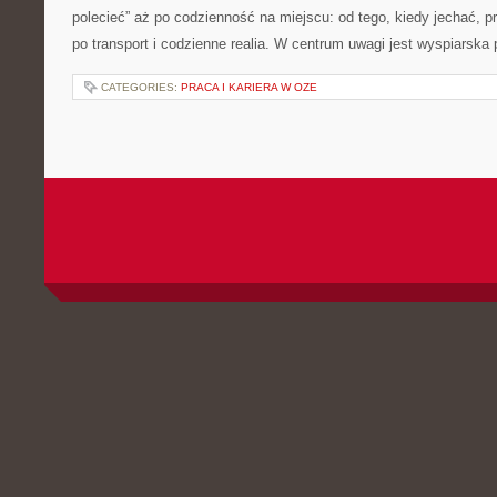
polecieć” aż po codzienność na miejscu: od tego, kiedy jechać, pr
po transport i codzienne realia. W centrum uwagi jest wyspiarska
CATEGORIES:
PRACA I KARIERA W OZE