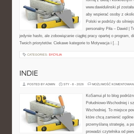
www.dawidulinski.pl została
aby wspierać osoby z okolic
Polski w podróży do silniejs
personalny Piła – Dawid | Tre
jedynie hasło, ale zobowiązanie ciągłej pracy opartej o program, 
Twoich priorytetów. Ciekawe kategorie to Motywacja i […]
CATEGORIES:
SYCYLIA
INDIE
POSTED BY ADMIN
STY - 8 - 2026
MOŻLIWOŚĆ KOMENTOWAN
KoSamui.pl to blog podróżni
Południowo-Wschodniej i sz
Wschodniej. To miejsce po
które chcą zamienić ogólne
przemyślaną strategię, a p
prowadzi czytelnika od pie