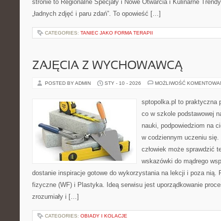
stronie to Regionalne Specjały i Nowe Otwarcia i Kulinarne Trendy. 
„ładnych zdjęć i paru zdań”. To opowieść […]
CATEGORIES:
TANIEC JAKO FORMA TERAPII
ZAJĘCIA Z WYCHOWAWCĄ
POSTED BY ADMIN
STY - 10 - 2026
MOŻLIWOŚĆ KOMENTOWA
sptopolka.pl to praktyczna
co w szkole podstawowej na
nauki, podpowiedziom na ci
w codziennym uczeniu się.
człowiek może sprawdzić te
wskazówki do mądrego wspi
dostanie inspiracje gotowe do wykorzystania na lekcji i poza ni
fizyczne (WF) i Plastyka. Ideą serwisu jest uporządkowanie proce
zrozumiały i […]
CATEGORIES:
OBIADY I KOLACJE