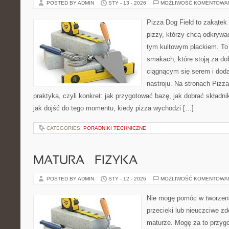
POSTED BY ADMIN
STY - 13 - 2026
MOŻLIWOŚĆ KOMENTOWA
Pizza Dog Field to zakątek
pizzy, którzy chcą odkrywa
tym kultowym plackiem. To p
smakach, które stoją za d
ciągnącym się serem i do
nastroju. Na stronach Pizza
praktyka, czyli konkret: jak przygotować bazę, jak dobrać składnik
jak dojść do tego momentu, kiedy pizza wychodzi […]
CATEGORIES:
PORADNIKI TECHNICZNE
MATURA – FIZYKA
POSTED BY ADMIN
STY - 12 - 2026
MOŻLIWOŚĆ KOMENTOWA
Nie mogę pomóc w tworzeniu
przecieki lub nieuczciwe z
maturze. Mogę za to przygo