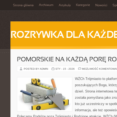
Archiwum
Kategorie
Strona główna
Artykuły
Nowości
Spi
ROZRYWKA DLA KAŻD
POMORSKIE NA KAŻDĄ PORĘ R
POSTED BY ADMIN
STY - 15 - 2026
MOŻLIWOŚĆ KOMENTOWA
WŻCh Trójmiasto to platfor
poszukujących Boga, którz
dzień. Strona internetowa t
została pomyślana jako zr
kto już uczestniczy w spotk
informacja, ale też opowieś
Polecamy Podróże poza Trójmiasto i Rodzinne atrakcje. WŻCh (