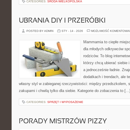
CATEGORIES:
ŚRODA WIELKOPOLSKA
UBRANIA DIY I PRZERÓBKI
POSTED BY ADMIN
STY - 14 - 2026
MOŻLIWOŚĆ KOMENTOWA
Mammamia to ciepłe miejsc
dla młodych odkrywców spo
rodziców. To blog interneto
którzy chcą ubierać siebie 
a jednocześnie ładnie. Znajd
dodatkach i trendach, ale t
własny styl w zabieganej rzeczywistości: między przedszkolem, 
zakupami i chwilą tylko dla siebie. Kategorie do zobaczenia to […
CATEGORIES:
SPRZĘT I WYPOSAŻENIE
PORADY MISTRZÓW PIZZY