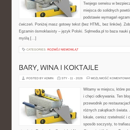
Twojego serwisu w bezpieczn
miejsca do solidnych powtó
podstawie wymagań egzami
ćwiczeń. Poniżej masz gotowy tekst (bez HTML, bez linków). Zob
Egzamin ósmoklasisty – język Polski. Sqlmedia.pl to baza nauki
myślą […]
CATEGORIES:
ROZWÓJ NIEMOWLĄT
BARY, WINA I KOKTAJLE
POSTED BY ADMIN
STY - 11 - 2026
MOŻLIWOŚĆ KOMENTOWA
Witamy w miejscu, które po
i chęci odkrywania. Ten bl
przewodnik po restauracjac
różnych zakątkach świata. 
lokale, cenisz rzetelność i
sposób soczysty, to trafias