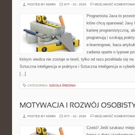
POSTED BY ADMIN
STY - 10 - 2026
MOŻLIWOŚĆ KOMENTOWA
Programista Java to przest
które chcą opanować Javy k
karierę programistyczną, ale
programują i szukają prakty
e-learningowe, baza artyku
zadania oparte o typowe pro
którym wiedza nie zostaje w teorii, tylko od razu przekłada się n
Sztuczna inteligencja w praktyce i Sztuczna inteligencja w cybe
[…]
CATEGORIES:
SZKOŁA ŚREDNIA
MOTYWACJA I ROZWÓJ OSOBIST
POSTED BY ADMIN
STY - 10 - 2026
MOŻLIWOŚĆ KOMENTOWA
Cześć! Jeśli szukasz miejs
formą z dietą i konkretnym 