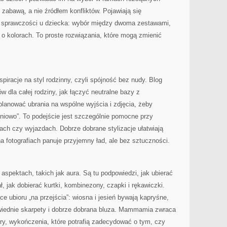
 zabawą, a nie źródłem konfliktów. Pojawiają się
 sprawczości u dziecka: wybór między dwoma zestawami,
o kolorach. To proste rozwiązania, które mogą zmienić
iracje na styl rodzinny, czyli spójność bez nudy. Blog
ów dla całej rodziny, jak łączyć neutralne bazy z
lanować ubrania na wspólne wyjścia i zdjęcia, żeby
raniowo”. To podejście jest szczególnie pomocne przy
ach czy wyjazdach. Dobrze dobrane stylizacje ułatwiają
na fotografiach panuje przyjemny ład, ale bez sztuczności.
aspektach, takich jak aura. Są tu podpowiedzi, jak ubierać
ał, jak dobierać kurtki, kombinezony, czapki i rękawiczki.
ce ubioru „na przejścia”: wiosna i jesień bywają kapryśne,
wiednie skarpety i dobrze dobrana bluza. Mammamia zwraca
ry, wykończenia, które potrafią zadecydować o tym, czy