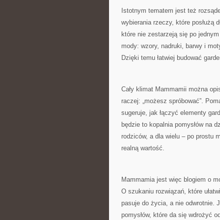
Istotnym tematem jest też rozsą
wybierania rzeczy, które posłużą dł
które nie zestarzeją się po jednym
mody: wzory, nadruki, barwy i mot
Dzięki temu łatwiej budować garder
Cały klimat Mammamii można opisać
raczej: „możesz spróbować”. Pomag
sugeruje, jak łączyć elementy gar
będzie to kopalnia pomysłów na dz
rodziców, a dla wielu – po prostu
realną wartość.
Mammamia jest więc blogiem o mod
O szukaniu rozwiązań, które ułatwi
pasuje do życia, a nie odwrotnie. 
pomysłów, które da się wdrożyć o