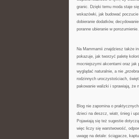
granic. Dzięki temu moda staje się
wskazówki, jak budować poczucie
dobieranie dodatków, decydowanie 
poranne ubieranie w porozumienie.
Na Mammamii znajdziesz także insp
pokazuje, jak tworzyć paletę kolor
mocniejszymi akcentami oraz jak p
wyglądać naturalnie, a nie „przeb
rodzinnych uroczystościach, święt
pakowanie walizki i sprawiają, że 
Blog nie zapomina o praktycznych 
dzieci na deszcz, wiatr, śnieg i up
Pojawiają się też sugestie dotyczą
więc liczy się warstwowość, odpo
uwagę na detale: ściągacze, kaptu