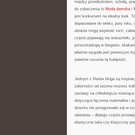
między przedszkolem, szkołą, prac
do zobaczenia to
Moda damska
i 
jest konkursem na idealny look. To
dopasowane do wieku, pory roku, 
ubrania mogą wspierać ruch, zaba
często pojawiają się wskazówki, jak
przeszkadzają w bieganiu, skakani
właśnie wygoda jest pierwszym kry
świetnie rozumie tę kolejność.
Jednym z filarów bloga są inspira
zależności od sezonu możesz trafi
zestawy na chłodniejsze miesiące.
dotyczące łączenia materiałów i p
dziecko nie przegrzewało się w sza
ubierania – dlatego często przewij
elastyczna talia czy klasyczny pa