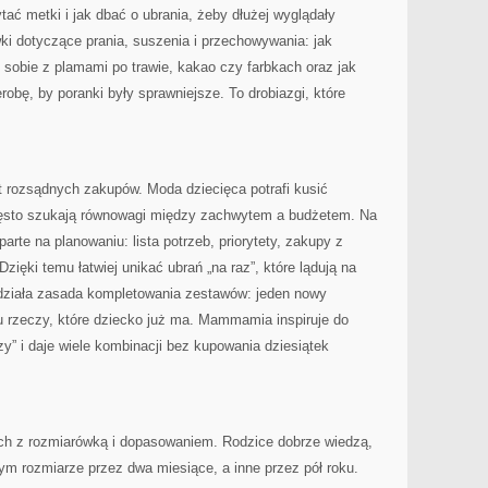
tać metki i jak dbać o ubrania, żeby dłużej wyglądały
ki dotyczące prania, suszenia i przechowywania: jak
 sobie z plamami po trawie, kakao czy farbkach oraz jak
robę, by poranki były sprawniejsze. To drobiazgi, które
rozsądnych zakupów. Moda dziecięca potrafi kusić
często szukają równowagi między zachwytem a budżetem. Na
rte na planowaniu: lista potrzeb, priorytety, zakupy z
Dzięki temu łatwiej unikać ubrań „na raz”, które lądują na
 działa zasada kompletowania zestawów: jeden nowy
u rzeczy, które dziecko już ma. Mammamia inspiruje do
czy” i daje wiele kombinacji bez kupowania dziesiątek
ch z rozmiarówką i dopasowaniem. Rodzice dobrze wiedzą,
ym rozmiarze przez dwa miesiące, a inne przez pół roku.