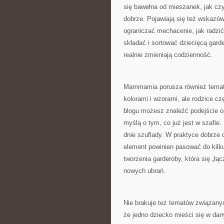
się bawełna od mieszanek, jak czy
dobrze. Pojawiają się też wskazów
ograniczać mechacenie, jak radzić
składać i sortować dziecięcą garde
realnie zmieniają codzienność.
Mammamia porusza również temat 
kolorami i wzorami, ale rodzice 
blogu możesz znaleźć podejście opa
myślą o tym, co już jest w szafie. 
dnie szuflady. W praktyce dobrze
element powinien pasować do kilk
tworzenia garderoby, która się „łą
nowych ubrań.
Nie brakuje też tematów związany
że jedno dziecko mieści się w dan