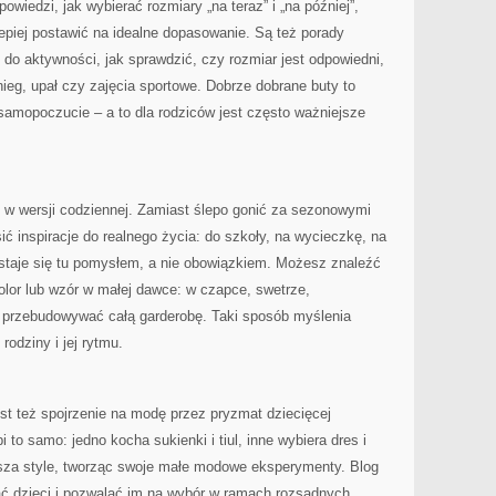
owiedzi, jak wybierać rozmiary „na teraz” i „na później”,
lepiej postawić na idealne dopasowanie. Są też porady
 do aktywności, jak sprawdzić, czy rozmiar jest odpowiedni,
ieg, upał czy zajęcia sportowe. Dobrze dobrane buty to
samopoczucie – a to dla rodziców jest często ważniejsze
 w wersji codziennej. Zamiast ślepo gonić za sezonowymi
ić inspiracje do realnego życia: do szkoły, na wycieczkę, na
d staje się tu pomysłem, a nie obowiązkiem. Możesz znaleźć
lor lub wzór w małej dawce: w czapce, swetrze,
 przebudowywać całą garderobę. Taki sposób myślenia
rodziny i jej rytmu.
też spojrzenie na modę przez pryzmat dziecięcej
 to samo: jedno kocha sukienki i tiul, inne wybiera dres i
esza style, tworząc swoje małe modowe eksperymenty. Blog
ać dzieci i pozwalać im na wybór w ramach rozsądnych