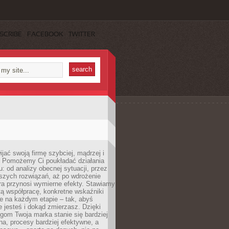
SCRIBE
FACEBOOK
TWITTER
jać swoją firmę szybciej, mądrzej i
 Pomożemy Ci poukładać działania
u: od analizy obecnej sytuacji, przez
szych rozwiązań, aż po wdrożenie
tóra przynosi wymierne efekty. Stawiamy
tą współpracę, konkretne wskaźniki
e na każdym etapie – tak, abyś
ie jesteś i dokąd zmierzasz. Dzięki
gom Twoja marka stanie się bardziej
a, procesy bardziej efektywne, a