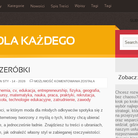
Kategorie
Wpisy
Tagi
Tagi
y
Nowości
Spis Treści
SUB
DLA KAŻDEGO
RZERÓBKI
Zobacz:
UBRANIA
 STY - 14 - 2026
MOŻLIWOŚĆ KOMENTOWANIA
ZOSTAŁA
DIY
I
hemia
,
cv
,
edukacja
,
entrepreneurship
,
fizyka
,
geografia
,
PRZERÓBKI
Chcesz rozwi
ursy
,
matematyka
,
nauka
,
praca
,
praktyki
,
rekrutacja
,
bez chaosu?
koła
,
technologie edukacyjne
,
zatrudnienie
,
zawody
krok po krok
wybór najlep
eci, w którym moda dla młodych odkrywców spotyka się z
strategii, k
na przejrzys
nternetowy tworzony z myślą o tych, którzy chcą ubierać
oraz wsparci
widział, gdz
e, a jednocześnie ładnie. Znajdziesz tu treści o ubraniach,
naszym usłu
m, jak odnaleźć własny styl w zabieganej rzeczywistości:
rozpoznawaln