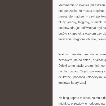
Mammamia to również przestrzeń dl
bez poczucia, że muszą spędzać pó
„mniej, ale mądrzej” – czyli jak tw
bluzy, jeansy, legginsy, sukienki,
podpowiada, jak odświeżyć styl za
butów, skarpetek z wzorem czy biż
kieszenie, wygodne obuwie, tkaniny 
Ważnym tematem jest dopasowanie
zestawem „na co dzień”, stylizacją
Dzięki temu łatwiej zrozumieć, co 
na plac zabaw. Często pojawiają s
delikatnej: podobna kolorystyka, 
kopiowania stylizacji.
Na blogu sporo miejsca zajmują tka
miękkie, przewiewne i odporne n