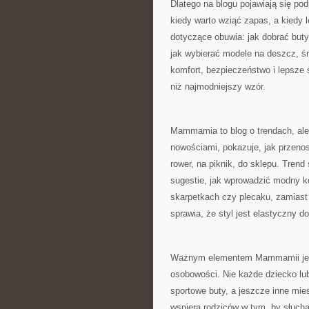
Dlatego na blogu pojawiają się podp
kiedy warto wziąć zapas, a kiedy 
dotyczące obuwia: jak dobrać buty
jak wybierać modele na deszcz, śn
komfort, bezpieczeństwo i lepsze 
niż najmodniejszy wzór.
Mammamia to blog o trendach, ale
nowościami, pokazuje, jak przenos
rower, na piknik, do sklepu. Tren
sugestie, jak wprowadzić modny ko
skarpetkach czy plecaku, zamiast
sprawia, że styl jest elastyczny do 
Ważnym elementem Mammamii jest 
osobowości. Nie każde dziecko lubi
sportowe buty, a jeszcze inne mi
wspiera rodziców w tym, by słuch