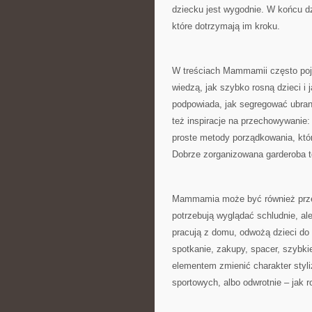
dziecku jest wygodnie. W końcu dzi
które dotrzymają im kroku.
W treściach Mammamii często pojaw
wiedzą, jak szybko rosną dzieci i j
podpowiada, jak segregować ubrani
też inspiracje na przechowywanie:
proste metody porządkowania, któr
Dobrze zorganizowana garderoba to
Mammamia może być również przewo
potrzebują wyglądać schludnie, ale
pracują z domu, odwożą dzieci do 
spotkanie, zakupy, spacer, szybki
elementem zmienić charakter styli
sportowych, albo odwrotnie – jak r