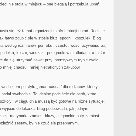
eci nie stoją w miejscu – one biegają i potrzebują ubrań,
ia się też temat organizacji szafy i rotacji ubrań. Rodzice
ak łatwo zgubić się w stosie bluz, spodni i koszulek. Blog
a według rozmiarów, pór roku i częstotliwości używania. Są
 pudełka, kosze, wieszaki, przegródki w szufladach, a także
e da się utrzymać nawet przy intensywnym trybie życia.
 mniej chaosu i mniej nietrafionych zakupów.
dnikiem po stylu „smart casual” dla rodziców, którzy
 nadal swobodnie. To idealne podejście dla osób, które
szkoły i w ciągu dnia muszą być gotowe na różne sytuacje:
e wyjście do lekarza. Blog podpowiada, jak jednym
zacji: marynarka zamiast bluzy, eleganckie buty zamiast
ozluźnić zestaw, by nie czuć się przebranym.