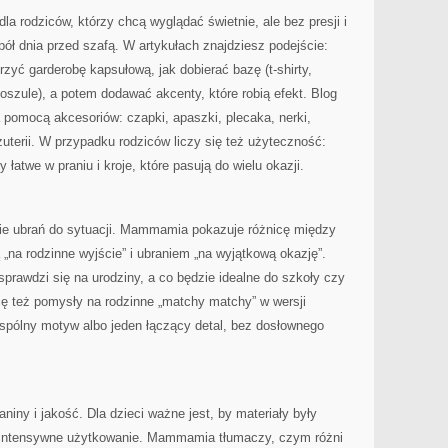
a rodziców, którzy chcą wyglądać świetnie, ale bez presji i
ł dnia przed szafą. W artykułach znajdziesz podejście:
orzyć garderobę kapsułową, jak dobierać bazę (t-shirty,
 koszule), a potem dodawać akcenty, które robią efekt. Blog
 pomocą akcesoriów: czapki, apaszki, plecaka, nerki,
uterii. W przypadku rodziców liczy się też użyteczność:
łatwe w praniu i kroje, które pasują do wielu okazji.
 ubrań do sytuacji. Mammamia pokazuje różnicę między
 „na rodzinne wyjście” i ubraniem „na wyjątkową okazję”.
sprawdzi się na urodziny, a co będzie idealne do szkoły czy
ię też pomysły na rodzinne „matchy matchy” w wersji
wspólny motyw albo jeden łączący detal, bez dosłownego
niny i jakość. Dla dzieci ważne jest, by materiały były
a intensywne użytkowanie. Mammamia tłumaczy, czym różni