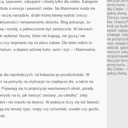
decyzje bizn
ą, spacerem, zakupami i chwilą tylko dla siebie. Kategorie
przeczuciu. 
Moda a emocje i pewność siebie. Na Mammamii moda nie
dla Ciebie – 
pełną ofertą.
 raczej narzędzie, dzięki której łatwiej wybrać rzeczy
Chcesz rozwi
bez chaosu?
aktywności i temperamentu dziecka. Blog pokazuje, że
krok po krok
wę i rozwój, a jednocześnie być estetyczne. W tekstach
wybór najlep
strategii, k
 wybierać fasony, które nie krępują, nie gryzą i nie
na przejrzys
u czy wspinaniu się na placu zabaw. Dla wielu rodzin to
oraz wsparci
widział, gdz
terium, a dopiero później kolor, wzór i styl – i Mammamia
naszym usłu
rozpoznawaln
decyzje bizn
przeczuciu. 
dla Ciebie – 
pełną ofertą.
cje dla najmłodszych: od bobasów po przedszkolaki. W
ć na pomysły na stylizacje na cieplejsze dni, a także na
 Pojawiają się tu propozycje warstwowych ubrań, porady
omysły na to, jak tworzyć zestawy „na cebulkę”, żeby
tni i nie marzło na dworze. W praktyce liczy się też łatwość
ają się tematy typu: rzepy czy sznurówki, suwaki czy guziki,
sek.