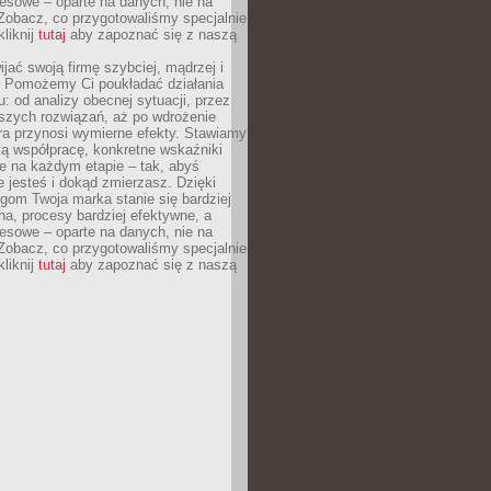
esowe – oparte na danych, nie na
Zobacz, co przygotowaliśmy specjalnie
kliknij
tutaj
aby zapoznać się z naszą
jać swoją firmę szybciej, mądrzej i
 Pomożemy Ci poukładać działania
u: od analizy obecnej sytuacji, przez
szych rozwiązań, aż po wdrożenie
tóra przynosi wymierne efekty. Stawiamy
tą współpracę, konkretne wskaźniki
e na każdym etapie – tak, abyś
ie jesteś i dokąd zmierzasz. Dzięki
gom Twoja marka stanie się bardziej
a, procesy bardziej efektywne, a
esowe – oparte na danych, nie na
Zobacz, co przygotowaliśmy specjalnie
kliknij
tutaj
aby zapoznać się z naszą