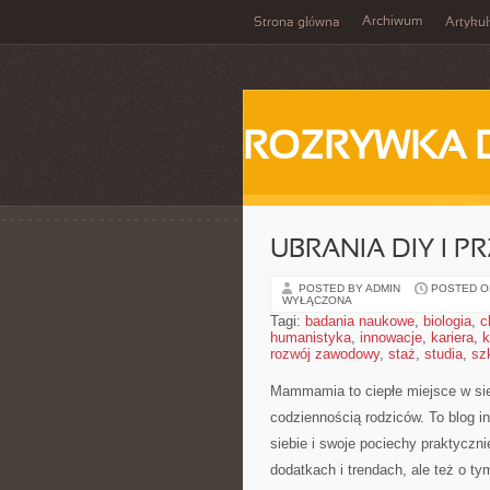
Archiwum
Strona główna
Artykuł
ROZRYWKA 
UBRANIA DIY I P
POSTED BY ADMIN
POSTED ON
WYŁĄCZONA
Tagi:
badania naukowe
,
biologia
,
c
humanistyka
,
innowacje
,
kariera
,
k
rozwój zawodowy
,
staż
,
studia
,
sz
Mammamia to ciepłe miejsce w si
codziennością rodziców. To blog i
siebie i swoje pociechy praktyczni
dodatkach i trendach, ale też o ty