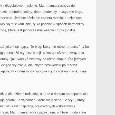
dek i długofalowe myślenie. Mammamia zachęca do
użej: neutralne kolory, dobre materiały, klasyczne kroje,
 sezonie. Jednocześnie nie zabiera radości z dziecięcej
ywy są mile widziane, tylko podane w sposób harmonijny.
obę, która jest jednocześnie wesoła i funkcjonalna.
 jako inspirujący. To blog, który nie mówi: „musisz”, tylko
a odnaleźć styl bez presji, pokazuje różne rozwiązania,
deroby i jak tworzyć zestawy na różne okazje. Dla jednych
iecięce stylizacje, dla innych przewodnik po modzie
 miejsce, w którym moda spotyka się z codziennością i daje
zie dla dzieci i rodziców, ale też o dobrym samopoczuciu.
ają poranki, o wyborach, które mają sens, i o stylu, który
Jeśli szukasz inspiracji, praktycznych wskazówek i
d razu, Mammamia tworzy przestrzeń, w której moda staje