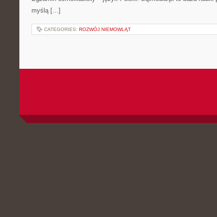
myślą […]
CATEGORIES:
ROZWÓJ NIEMOWLĄT