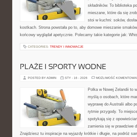
składników. To biblioteka 
mieszane, które da się zrob
stoi w kuchni: soków, dosł
kostkach. Strona powstała po to, aby domowe mieszanie smaków b
końcowy wyglądał apetycznie. Polecamy takie kategorie jak: Whi
CATEGORIES:
TRENDY I INNOWACJE
PLAŻE I SPORTY WODNE
POSTED BY ADMIN
STY - 16 - 2026
MOŻLIWOŚĆ KOMENTOWA
Polka w Nowej Zelandii to 
myślą o osobach, które mar
wyprawę do Australii albo p
rytmie przygody. To miejsc
spotykają się z opowieściam
zamienia się w prawdziwe 
Znajdziesz tu inspiracje na wyjazdy krótkie i długie, na podróż 