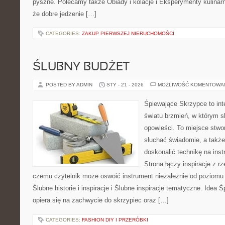
pyszne. Polecamy także Obiady i kolacje i Eksperymenty kulinarne
że dobre jedzenie […]
CATEGORIES:
ZAKUP PIERWSZEJ NIERUCHOMOŚCI
ŚLUBNY BUDŻET
POSTED BY ADMIN
STY - 21 - 2026
MOŻLIWOŚĆ KOMENTOWA
Śpiewające Skrzypce to in
światu brzmień, w którym s
opowieści. To miejsce stwo
słuchać świadomie, a także 
doskonalić technikę na in
Strona łączy inspiracje z rz
czemu czytelnik może oswoić instrument niezależnie od poziom
Ślubne historie i inspiracje i Ślubne inspiracje tematyczne. Idea
opiera się na zachwycie do skrzypiec oraz […]
CATEGORIES:
FASHION DIY I PRZERÓBKI