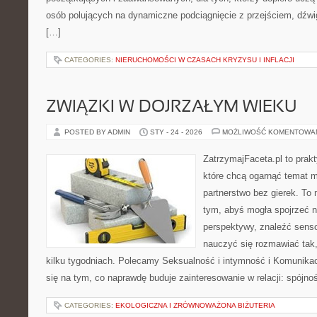
osób polujących na dynamiczne podciągnięcie z przejściem, dźwi
[…]
CATEGORIES:
NIERUCHOMOŚCI W CZASACH KRYZYSU I INFLACJI
ZWIĄZKI W DOJRZAŁYM WIEKU
POSTED BY ADMIN
STY - 24 - 2026
MOŻLIWOŚĆ KOMENTOWA
ZatrzymajFaceta.pl to prakt
które chcą ogarnąć temat mi
partnerstwo bez gierek. To
tym, abyś mogła spojrzeć n
perspektywy, znaleźć sens
nauczyć się rozmawiać tak,
kilku tygodniach. Polecamy Seksualność i intymność i Komunikac
się na tym, co naprawdę buduje zainteresowanie w relacji: spójnoś
CATEGORIES:
EKOLOGICZNA I ZRÓWNOWAŻONA BIŻUTERIA