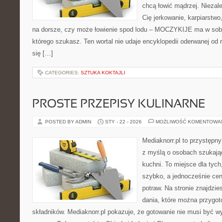
chcą łowić mądrzej. Niezale
Cię jerkowanie, karpiarstw
na dorsze, czy może łowienie spod lodu – MOCZYKIJE ma w sobie
którego szukasz. Ten wortal nie udaje encyklopedii oderwanej od r
się […]
CATEGORIES:
SZTUKA KOKTAJLI
PROSTE PRZEPISY KULINARNE
POSTED BY ADMIN
STY - 22 - 2026
MOŻLIWOŚĆ KOMENTOWA
Mediaknorr.pl to przystępny
z myślą o osobach szukają
kuchni. To miejsce dla tyc
szybko, a jednocześnie ce
potraw. Na stronie znajdzie
dania, które można przygo
składników. Mediaknorr.pl pokazuje, że gotowanie nie musi być w