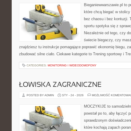
Bieganiewwarszawie.pl to p
które chcą biegać w stolicy
bez chaosu i bez kontuzji. 
sportu spotyka się z spra
Niezależnie od tego, czy d
świecie biegaczy, czy masz
znajdziesz tu instrukcje pomagające poprawić ekonomię biegu, za
zbudować silne ciało. Ciekawe kategorie to Trening sportowy i Tre
CATEGORIES:
MONITORING I WIDEODOMOFONY
ŁOWISKA ZAGRANICZNE
POSTED BY ADMIN
STY - 24 - 2026
MOŻLIWOŚĆ KOMENTOWA
MOCZYKIJE to samodzielny 
powstał po to, aby łączyć 
sprawdzonym doświadczenie
które kochają zapach poran