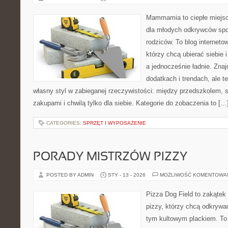
Mammamia to ciepłe miejsc
dla młodych odkrywców spo
rodziców. To blog interneto
którzy chcą ubierać siebie 
a jednocześnie ładnie. Znajd
dodatkach i trendach, ale t
własny styl w zabieganej rzeczywistości: między przedszkolem, 
zakupami i chwilą tylko dla siebie. Kategorie do zobaczenia to […
CATEGORIES:
SPRZĘT I WYPOSAŻENIE
PORADY MISTRZÓW PIZZY
POSTED BY ADMIN
STY - 13 - 2026
MOŻLIWOŚĆ KOMENTOWA
Pizza Dog Field to zakątek
pizzy, którzy chcą odkrywa
tym kultowym plackiem. To p