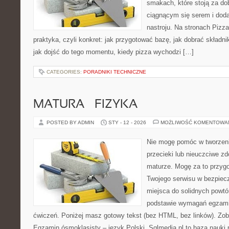
smakach, które stoją za d
ciągnącym się serem i do
nastroju. Na stronach Pizza
praktyka, czyli konkret: jak przygotować bazę, jak dobrać składnik
jak dojść do tego momentu, kiedy pizza wychodzi […]
CATEGORIES:
PORADNIKI TECHNICZNE
MATURA – FIZYKA
POSTED BY ADMIN
STY - 12 - 2026
MOŻLIWOŚĆ KOMENTOWA
Nie mogę pomóc w tworzeniu
przecieki lub nieuczciwe z
maturze. Mogę za to przygo
Twojego serwisu w bezpieczn
miejsca do solidnych powtó
podstawie wymagań egzami
ćwiczeń. Poniżej masz gotowy tekst (bez HTML, bez linków). Zob
Egzamin ósmoklasisty – język Polski. Sqlmedia.pl to baza nauki