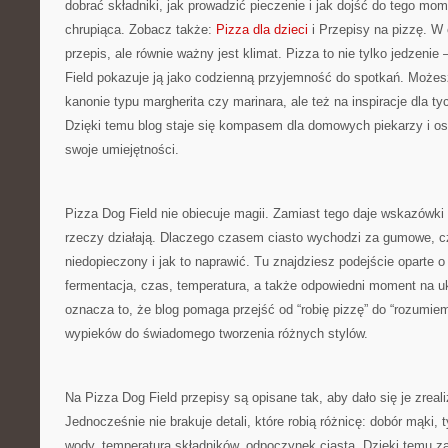
dobrać składniki, jak prowadzić pieczenie i jak dojść do tego mo
chrupiąca. Zobacz także:
Pizza dla dzieci
i Przepisy na pizzę. W c
przepis, ale równie ważny jest klimat. Pizza to nie tylko jedzenie 
Field pokazuje ją jako codzienną przyjemność do spotkań. Możesz 
kanonie typu margherita czy marinara, ale też na inspiracje dla t
Dzięki temu blog staje się kompasem dla domowych piekarzy i os
swoje umiejętności.
Pizza Dog Field nie obiecuje magii. Zamiast tego daje wskazówki
rzeczy działają. Dlaczego czasem ciasto wychodzi za gumowe,
niedopieczony i jak to naprawić. Tu znajdziesz podejście oparte o
fermentacja, czas, temperatura, a także odpowiedni moment na u
oznacza to, że blog pomaga przejść od “robię pizzę” do “rozumie
wypieków do świadomego tworzenia różnych stylów.
Na Pizza Dog Field przepisy są opisane tak, aby dało się je zrea
Jednocześnie nie brakuje detali, które robią różnicę: dobór mąki, ty
wody, temperatura składników, odpoczynek ciasta. Dzięki temu za