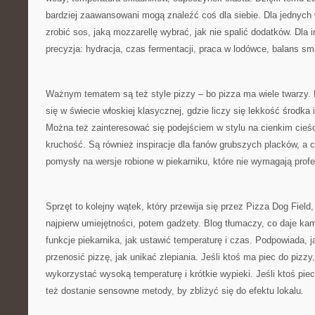
bardziej zaawansowani mogą znaleźć coś dla siebie. Dla jednych
zrobić sos, jaką mozzarellę wybrać, jak nie spalić dodatków. Dla i
precyzja: hydracja, czas fermentacji, praca w lodówce, balans sma
Ważnym tematem są też style pizzy – bo pizza ma wiele twarzy.
się w świecie włoskiej klasycznej, gdzie liczy się lekkość środka
Można też zainteresować się podejściem w stylu na cienkim cieśc
kruchość. Są również inspiracje dla fanów grubszych placków, a 
pomysły na wersje robione w piekarniku, które nie wymagają profe
Sprzęt to kolejny wątek, który przewija się przez Pizza Dog Field
najpierw umiejętności, potem gadżety. Blog tłumaczy, co daje ka
funkcje piekarnika, jak ustawić temperaturę i czas. Podpowiada, j
przenosić pizzę, jak unikać zlepiania. Jeśli ktoś ma piec do pizzy, 
wykorzystać wysoką temperaturę i krótkie wypieki. Jeśli ktoś pie
też dostanie sensowne metody, by zbliżyć się do efektu lokalu.