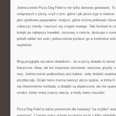
Jednocześnie Pizza Dog Field to nie tylko domowe gotowanie. To
związanych z pizzą, czyli o tym, gdzie i jak pizza żyje w świecie
jako spotkanie pasjonatów: miejsce, gdzie można próbować różne
zobaczyć trendy i nauczyć się czegoś nowego. Taki festiwal to c
kolejki po najlepszy kawałek, rozmowy o cieście, dyskusje o sosie
potrafi oddać ten urok i jednocześnie przekuć go w konkretne w
wypieków.
Blog przygląda się także dodatkom – bo w pizzy dodatki to temat
klasyczne: oliwa, ale też inspiracje sezonowe: warzywa, grzyby, 
sery. Jednocześnie podkreślany jest balans: żeby dodatki wspierał
przytłaczały. Dzięki temu można tworzyć pizze spójne, w których
się równomiernie rozkłada, a dodatki są dopieczone, ale nie spal
smaku: kiedy mniej znaczy więcej, a kiedy warto zaszaleć.
Pizza Dog Field to także przestrzeń dla inspiracji “na szybko” ora
poważnie”. Czasem masz ochotę na prostą pizzę z kilku składni