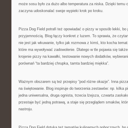
może sosu było za dużo albo temperatura za niska. Dzięki temu cz
zaczyna udoskonalać swoje wypieki krok po kroku.
Pizza Dog Field potrafi też opowiadać o pizzy w sposób lekki, bo 
przyjemnością. Blog łączy konkret z luzem. To sprawia, że czyta
nie jest jak wkuwanie, tylko jak rozmowa z kimś, kto kocha temat
które ma wywoływać zadowolenie. Dlatego w tle pojawia się także
krojenie pizzy na kawałki, testowanie nowych dodatków, wybieranie
porównań “ta bardziej chrupka, tamta bardziej miękka”.
Ważnym obszarem są też przepisy “pod różne okazje”. Inna pizz
na świętowanie. Blog inspiruje do tworzenia zestawów: np. kilka pi
jedna uniwersalna, druga ognista, trzecia lżejsza, czwarta zaskak
przestaje być jedną potrawą, a staje się przeglądem smaków, któr
nastroju.
Pizza Dog Field dotyka też tematów kulinarnych pobocznych, bo 