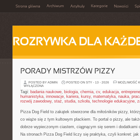
Archiwum
Kategorie
Strona główna
Artykuły
Nowości
Spi
ROZRYWKA DLA KAŻD
PORADY MISTRZÓW PIZZY
POSTED BY ADMIN
POSTED ON STY - 13 - 2026
MOŻLIWOŚĆ 
WYŁĄCZONA
Tagi:
badania naukowe
,
biologia
,
chemia
,
cv
,
edukacja
,
entreprene
humanistyka
,
innowacje
,
kariera
,
kursy
,
matematyka
,
nauka
,
prac
rozwój zawodowy
,
staż
,
studia
,
szkoła
,
technologie edukacyjne
,
z
Pizza Dog Field to zakątek stworzone dla miłośników pizzy, któr
co wiąże się z tym kultowym plackiem. To portal o pizzy, ale tak
dobrze wypieczonym ciastem, ciągnącym się serem i dodatkami 
Na stronach Pizza Dog Field liczy się praktyka, czyli konkret: ja