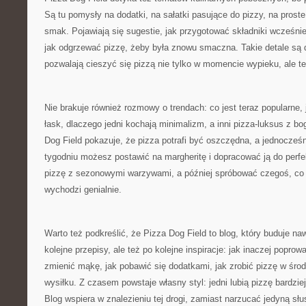
Są tu pomysły na dodatki, na sałatki pasujące do pizzy, na prost
smak. Pojawiają się sugestie, jak przygotować składniki wcześnie
jak odgrzewać pizzę, żeby była znowu smaczna. Takie detale są 
pozwalają cieszyć się pizzą nie tylko w momencie wypieku, ale te
Nie brakuje również rozmowy o trendach: co jest teraz popularne, 
łask, dlaczego jedni kochają minimalizm, a inni pizza-luksus z b
Dog Field pokazuje, że pizza potrafi być oszczędna, a jednocze
tygodniu możesz postawić na margheritę i dopracować ją do perfe
pizzę z sezonowymi warzywami, a później spróbować czegoś, co 
wychodzi genialnie.
Warto też podkreślić, że Pizza Dog Field to blog, który buduje na
kolejne przepisy, ale też po kolejne inspiracje: jak inaczej poprow
zmienić mąkę, jak pobawić się dodatkami, jak zrobić pizzę w środ
wysiłku. Z czasem powstaje własny styl: jedni lubią pizzę bardziej
Blog wspiera w znalezieniu tej drogi, zamiast narzucać jedyną słu