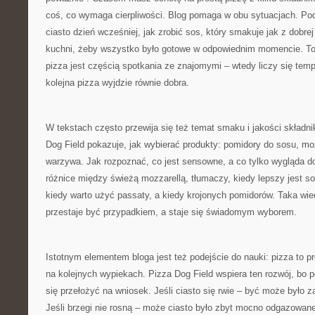
coś, co wymaga cierpliwości. Blog pomaga w obu sytuacjach. Po
ciasto dzień wcześniej, jak zrobić sos, który smakuje jak z dobrej 
kuchni, żeby wszystko było gotowe w odpowiednim momencie. To
pizza jest częścią spotkania ze znajomymi – wtedy liczy się tem
kolejna pizza wyjdzie równie dobra.
W tekstach często przewija się też temat smaku i jakości składni
Dog Field pokazuje, jak wybierać produkty: pomidory do sosu, mozz
warzywa. Jak rozpoznać, co jest sensowne, a co tylko wygląda d
różnice między świeżą mozzarellą, tłumaczy, kiedy lepszy jest s
kiedy warto użyć passaty, a kiedy krojonych pomidorów. Taka wie
przestaje być przypadkiem, a staje się świadomym wyborem.
Istotnym elementem bloga jest też podejście do nauki: pizza to p
na kolejnych wypiekach. Pizza Dog Field wspiera ten rozwój, bo 
się przełożyć na wniosek. Jeśli ciasto się rwie – być może było z
Jeśli brzegi nie rosną – może ciasto było zbyt mocno odgazowane