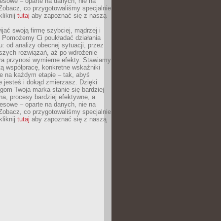
esowe – oparte na danych, nie na
Zobacz, co przygotowaliśmy specjalnie
kliknij
tutaj
aby zapoznać się z naszą
jać swoją firmę szybciej, mądrzej i
 Pomożemy Ci poukładać działania
u: od analizy obecnej sytuacji, przez
szych rozwiązań, aż po wdrożenie
tóra przynosi wymierne efekty. Stawiamy
tą współpracę, konkretne wskaźniki
e na każdym etapie – tak, abyś
ie jesteś i dokąd zmierzasz. Dzięki
gom Twoja marka stanie się bardziej
a, procesy bardziej efektywne, a
esowe – oparte na danych, nie na
Zobacz, co przygotowaliśmy specjalnie
kliknij
tutaj
aby zapoznać się z naszą