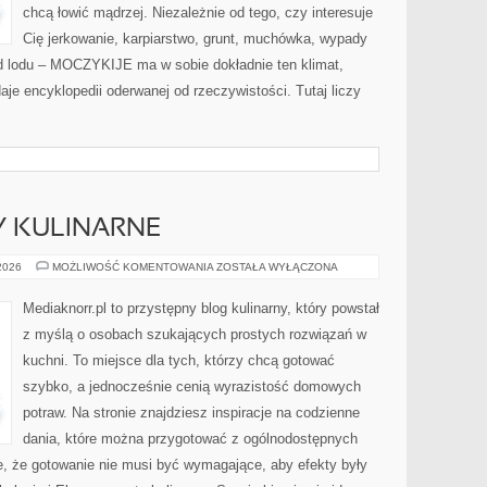
chcą łowić mądrzej. Niezależnie od tego, czy interesuje
Cię jerkowanie, karpiarstwo, grunt, muchówka, wypady
d lodu – MOCZYKIJE ma w sobie dokładnie ten klimat,
aje encyklopedii oderwanej od rzeczywistości. Tutaj liczy
Y KULINARNE
PROSTE
 2026
MOŻLIWOŚĆ KOMENTOWANIA
ZOSTAŁA WYŁĄCZONA
PRZEPISY
KULINARNE
Mediaknorr.pl to przystępny blog kulinarny, który powstał
z myślą o osobach szukających prostych rozwiązań w
kuchni. To miejsce dla tych, którzy chcą gotować
szybko, a jednocześnie cenią wyrazistość domowych
potraw. Na stronie znajdziesz inspiracje na codzienne
dania, które można przygotować z ogólnodostępnych
e, że gotowanie nie musi być wymagające, aby efekty były