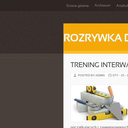
Archiwum
Strona główna
Artykuł
ROZRYWKA 
TRENING INTERWA
POSTED BY ADMIN
STY - 25 -
początkujących i zaawansowanych, 