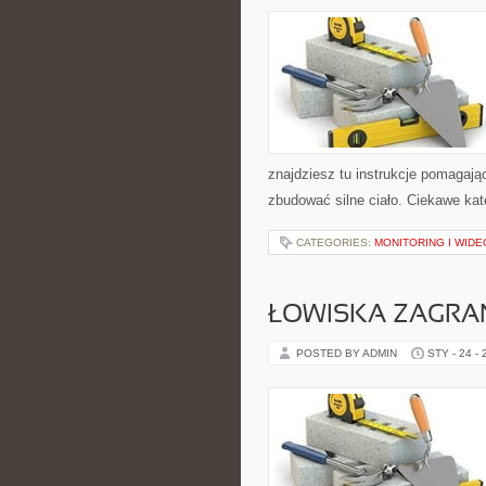
znajdziesz tu instrukcje pomagają
zbudować silne ciało. Ciekawe kate
CATEGORIES:
MONITORING I WID
ŁOWISKA ZAGRA
POSTED BY ADMIN
STY - 24 -