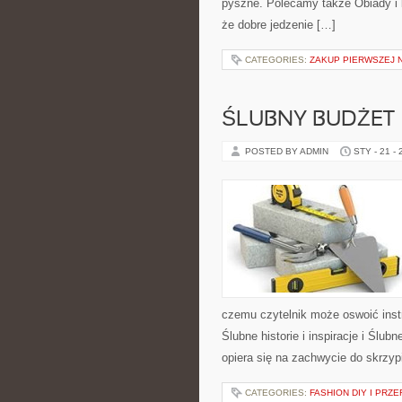
pyszne. Polecamy także Obiady i k
że dobre jedzenie […]
CATEGORIES:
ZAKUP PIERWSZEJ 
ŚLUBNY BUDŻET
POSTED BY ADMIN
STY - 21 -
czemu czytelnik może oswoić ins
Ślubne historie i inspiracje i Ślu
opiera się na zachwycie do skrzyp
CATEGORIES:
FASHION DIY I PRZ