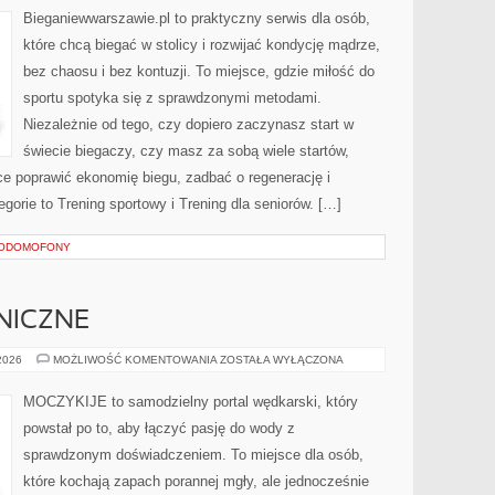
Bieganiewwarszawie.pl to praktyczny serwis dla osób,
które chcą biegać w stolicy i rozwijać kondycję mądrze,
bez chaosu i bez kontuzji. To miejsce, gdzie miłość do
sportu spotyka się z sprawdzonymi metodami.
Niezależnie od tego, czy dopiero zaczynasz start w
świecie biegaczy, czy masz za sobą wiele startów,
ce poprawić ekonomię biegu, zadbać o regenerację i
gorie to Trening sportowy i Trening dla seniorów. […]
EODOMOFONY
NICZNE
ŁOWISKA
 2026
MOŻLIWOŚĆ KOMENTOWANIA
ZOSTAŁA WYŁĄCZONA
ZAGRANICZNE
MOCZYKIJE to samodzielny portal wędkarski, który
powstał po to, aby łączyć pasję do wody z
sprawdzonym doświadczeniem. To miejsce dla osób,
które kochają zapach porannej mgły, ale jednocześnie