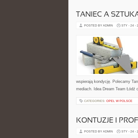
TANIEC A SZTUKA
POSTED BY ADMIN
STY - 24 -
wspierają kondycję. Polecamy Tanie
mediach. Idea Dream Team Łódź o
CATEGORIES:
OPEL W POLSCE
KONTUZJE I PRO
POSTED BY ADMIN
STY - 24 -