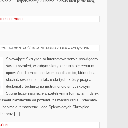
olacje i Eksperymenty kulinarne. Serwis kieruje się ideą,
NIERUCHOMOŚCI
ŚLUBNY
 2026
MOŻLIWOŚĆ KOMENTOWANIA
ZOSTAŁA WYŁĄCZONA
BUDŻET
Śpiewające Skrzypce to internetowy serwis poświęcony
światu brzmień, w którym skrzypce stają się centrum
opowieści. To miejsce stworzone dla osób, które chcą
słuchać świadomie, a także dla tych, którzy pragną
doskonalić technikę na instrumencie smyczkowym.
Strona łączy inspiracje z rzetelnymi informacjami, dzięki
trument niezależnie od poziomu zaawansowania. Polecamy
bne inspiracje tematyczne. Idea Śpiewających Skrzypiec
iec oraz […]
ERÓBKI