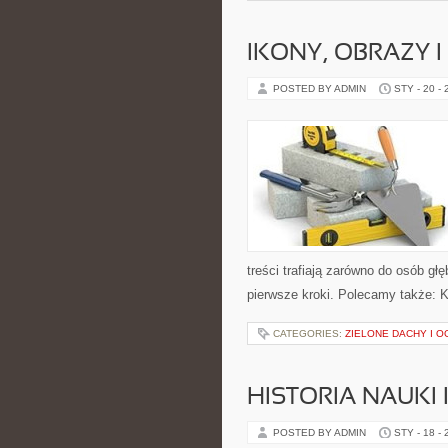
IKONY, OBRAZY 
POSTED BY ADMIN
STY - 20 -
treści trafiają zarówno do osób gł
pierwsze kroki. Polecamy także: Koś
CATEGORIES:
ZIELONE DACHY I 
HISTORIA NAUKI 
POSTED BY ADMIN
STY - 18 -