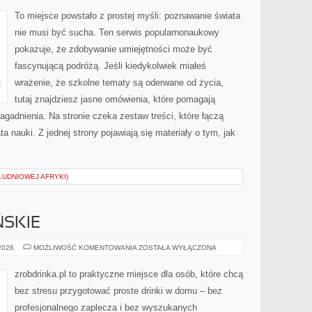
I
ODKRYCIA
To miejsce powstało z prostej myśli: poznawanie świata
nie musi być sucha. Ten serwis popularnonaukowy
pokazuje, że zdobywanie umiejętności może być
fascynującą podróżą. Jeśli kiedykolwiek miałeś
wrażenie, że szkolne tematy są oderwane od życia,
tutaj znajdziesz jasne omówienia, które pomagają
agadnienia. Na stronie czeka zestaw treści, które łączą
 nauki. Z jednej strony pojawiają się materiały o tym, jak
ŁUDNIOWEJ AFRYKI)
SKIE
PORADY
 2026
MOŻLIWOŚĆ KOMENTOWANIA
ZOSTAŁA WYŁĄCZONA
BARMAŃSKIE
zrobdrinka.pl to praktyczne miejsce dla osób, które chcą
bez stresu przygotować proste drinki w domu – bez
profesjonalnego zaplecza i bez wyszukanych