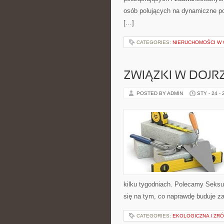
osób polujących na dynamiczne po
[…]
CATEGORIES:
NIERUCHOMOŚCI W C
ZWIĄZKI W DOJR
POSTED BY ADMIN
STY - 24 -
kilku tygodniach. Polecamy Seksu
się na tym, co naprawdę buduje zai
CATEGORIES:
EKOLOGICZNA I ZR