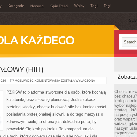
Kategorie
Wpisy
Tagi
Tagi
y
Nowości
Spis Treści
SUB
DLA KAŻDEGO
ŁOWY (HIIT)
Zobacz:
TRENING
 2026
MOŻLIWOŚĆ KOMENTOWANIA
ZOSTAŁA WYŁĄCZONA
INTERWAŁOWY
(HIIT)
Chcesz rozwi
PZKiSW to platforma stworzone dla osób, które kochają
bez chaosu?
kalistenikę oraz siłownię plenerową. Jeśli szukasz
krok po krok
wybór najlep
rzetelnej wiedzy, chcesz budować siłę bez konieczności
strategii, k
posiadania profesjonalnej siłowni, a do tego marzysz o
na przejrzys
oraz wsparci
zdrowszym ciele, ta strona jest dokładnie po to, by
widział, gdz
naszym usłu
prowadzić Cię krok po kroku. To kompendium dla
rozpoznawaln
dla tych, którzy dopiero uczą się push-upów, jak i dla