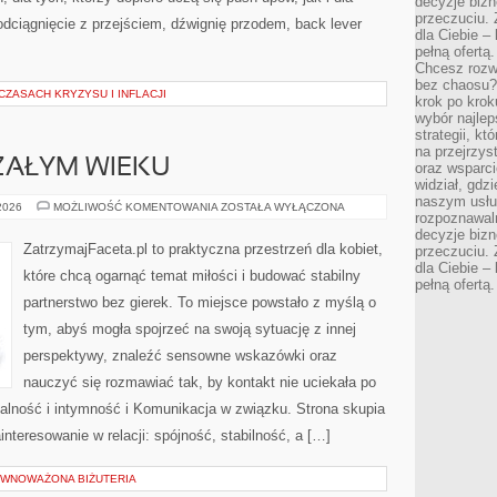
decyzje bizn
przeczuciu. 
dciągnięcie z przejściem, dźwignię przodem, back lever
dla Ciebie – 
pełną ofertą.
Chcesz rozwi
bez chaosu?
ZASACH KRYZYSU I INFLACJI
krok po krok
wybór najlep
strategii, k
na przejrzys
ZAŁYM WIEKU
oraz wsparci
widział, gdz
naszym usłu
ZWIĄZKI
 2026
MOŻLIWOŚĆ KOMENTOWANIA
ZOSTAŁA WYŁĄCZONA
rozpoznawaln
W
DOJRZAŁYM
decyzje bizn
WIEKU
ZatrzymajFaceta.pl to praktyczna przestrzeń dla kobiet,
przeczuciu. 
dla Ciebie – 
które chcą ogarnąć temat miłości i budować stabilny
pełną ofertą.
partnerstwo bez gierek. To miejsce powstało z myślą o
tym, abyś mogła spojrzeć na swoją sytuację z innej
perspektywy, znaleźć sensowne wskazówki oraz
nauczyć się rozmawiać tak, by kontakt nie uciekała po
alność i intymność i Komunikacja w związku. Strona skupia
nteresowanie w relacji: spójność, stabilność, a […]
ÓWNOWAŻONA BIŻUTERIA