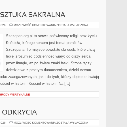
I SZTUKA SAKRALNA
IKONY,
 2026
MOŻLIWOŚĆ KOMENTOWANIA
ZOSTAŁA WYŁĄCZONA
OBRAZY
I
SZTUKA
Szczepan.org.pl to serwis poświęcony religii oraz życiu
SAKRALNA
Kościoła, którego sercem jest temat parafii św.
Szczepana. To miejsce powstało dla osób, które chcą
lepiej zrozumieć codzienność wiary: od ciszy serca,
przez liturgię, aż po święte znaki łaski. Strona łączy
dziedzictwo z prostym tłumaczeniem, dzięki czemu
ęboko zaangażowanych, jak i do tych, którzy dopiero stawiają
ciół w historii i Kościół w historii. Na […]
OGRODY WERTYKALNE
I ODKRYCIA
HISTORIA
 2026
MOŻLIWOŚĆ KOMENTOWANIA
ZOSTAŁA WYŁĄCZONA
NAUKI