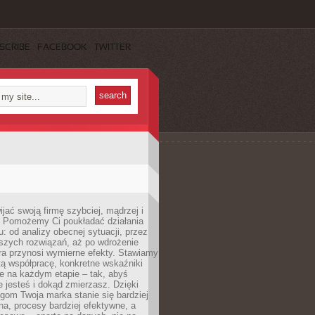
SCRIBE
FACEBOOK
TWITTER
jać swoją firmę szybciej, mądrzej i
 Pomożemy Ci poukładać działania
u: od analizy obecnej sytuacji, przez
szych rozwiązań, aż po wdrożenie
tóra przynosi wymierne efekty. Stawiamy
tą współpracę, konkretne wskaźniki
e na każdym etapie – tak, abyś
ie jesteś i dokąd zmierzasz. Dzięki
gom Twoja marka stanie się bardziej
a, procesy bardziej efektywne, a