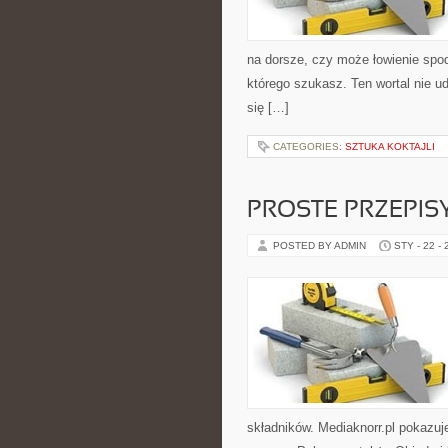
na dorsze, czy może łowienie spo
którego szukasz. Ten wortal nie ud
się […]
CATEGORIES:
SZTUKA KOKTAJLI
PROSTE PRZEPIS
POSTED BY ADMIN
STY - 22 -
składników. Mediaknorr.pl pokazuj