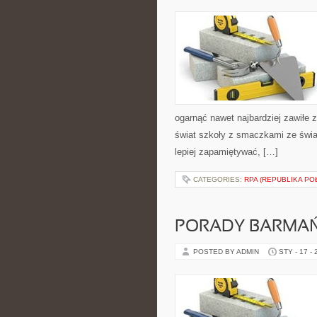
ogarnąć nawet najbardziej zawiłe z
świat szkoły z smaczkami ze świata
lepiej zapamiętywać, […]
CATEGORIES:
RPA (REPUBLIKA PO
PORADY BARMAŃ
POSTED BY ADMIN
STY - 17 -