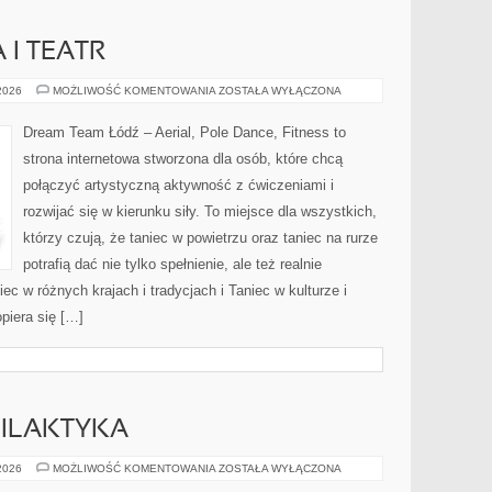
 I TEATR
TANIEC
 2026
MOŻLIWOŚĆ KOMENTOWANIA
ZOSTAŁA WYŁĄCZONA
A
SZTUKA
I
Dream Team Łódź – Aerial, Pole Dance, Fitness to
TEATR
strona internetowa stworzona dla osób, które chcą
połączyć artystyczną aktywność z ćwiczeniami i
rozwijać się w kierunku siły. To miejsce dla wszystkich,
którzy czują, że taniec w powietrzu oraz taniec na rurze
potrafią dać nie tylko spełnienie, ale też realnie
c w różnych krajach i tradycjach i Taniec w kulturze i
piera się […]
FILAKTYKA
KONTUZJE
 2026
MOŻLIWOŚĆ KOMENTOWANIA
ZOSTAŁA WYŁĄCZONA
I
PROFILAKTYKA