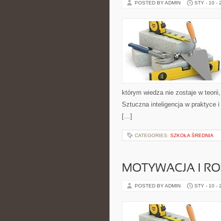
POSTED BY ADMIN
STY - 10 -
którym wiedza nie zostaje w teorii
Sztuczna inteligencja w praktyce 
[…]
CATEGORIES:
SZKOŁA ŚREDNIA
MOTYWACJA I RO
POSTED BY ADMIN
STY - 10 -