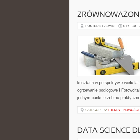
ZRÓWNOWAŻON
POSTED BY ADMIN
STY - 10 -
kosztach w perspektywie wielu lat.
ogrzewanie podłogowe i Fotowoltai
jednym punkcie zebrać praktyczne
CATEGORIES:
TRENDY I NOWOŚCI
DATA SCIENCE 