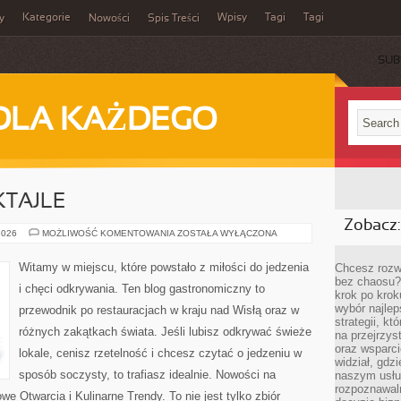
Kategorie
Wpisy
Tagi
Tagi
y
Nowości
Spis Treści
SUB
DLA KAŻDEGO
KTAJLE
Zobacz:
BARY,
2026
MOŻLIWOŚĆ KOMENTOWANIA
ZOSTAŁA WYŁĄCZONA
WINA
I
KOKTAJLE
Witamy w miejscu, które powstało z miłości do jedzenia
Chcesz rozwi
bez chaosu?
i chęci odkrywania. Ten blog gastronomiczny to
krok po krok
wybór najlep
przewodnik po restauracjach w kraju nad Wisłą oraz w
strategii, k
różnych zakątkach świata. Jeśli lubisz odkrywać świeże
na przejrzys
oraz wsparci
lokale, cenisz rzetelność i chcesz czytać o jedzeniu w
widział, gdz
sposób soczysty, to trafiasz idealnie. Nowości na
naszym usłu
rozpoznawaln
we Otwarcia i Kulinarne Trendy. To nie jest tylko zbiór