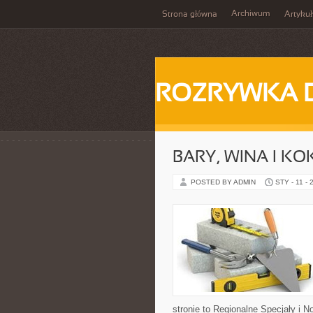
Archiwum
Strona główna
Artykuł
ROZRYWKA 
BARY, WINA I KO
POSTED BY ADMIN
STY - 11 - 
stronie to Regionalne Specjały i No