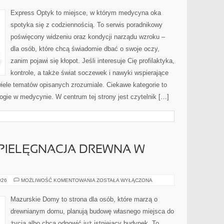
I
STUDIA
Express Optyk to miejsce, w którym medycyna oka
PRZYPADKÓW
spotyka się z codziennością. To serwis poradnikowy
poświęcony widzeniu oraz kondycji narządu wzroku –
dla osób, które chcą świadomie dbać o swoje oczy,
zanim pojawi się kłopot. Jeśli interesuje Cię profilaktyka,
kontrole, a także świat soczewek i nawyki wspierające
wiele tematów opisanych zrozumiale. Ciekawe kategorie to
ogie w medycynie. W centrum tej strony jest czytelnik […]
 PIELĘGNACJA DREWNA W
KONSERWACJA
026
MOŻLIWOŚĆ KOMENTOWANIA
ZOSTAŁA WYŁĄCZONA
I
PIELĘGNACJA
DREWNA
Mazurskie Domy to strona dla osób, które marzą o
W
DOMU
drewnianym domu, planują budowę własnego miejsca do
życia albo chcą odnowić już istniejący budynek. To