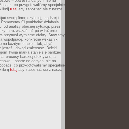
esowe – oparte na danych, nie na
Zobacz, co przygotowaliśmy specjalnie
kliknij
tutaj
aby zapoznać się z naszą
jać swoją firmę szybciej, mądrzej i
 Pomożemy Ci poukładać działania
u: od analizy obecnej sytuacji, przez
szych rozwiązań, aż po wdrożenie
tóra przynosi wymierne efekty. Stawiamy
tą współpracę, konkretne wskaźniki
e na każdym etapie – tak, abyś
ie jesteś i dokąd zmierzasz. Dzięki
gom Twoja marka stanie się bardziej
a, procesy bardziej efektywne, a
esowe – oparte na danych, nie na
Zobacz, co przygotowaliśmy specjalnie
kliknij
tutaj
aby zapoznać się z naszą