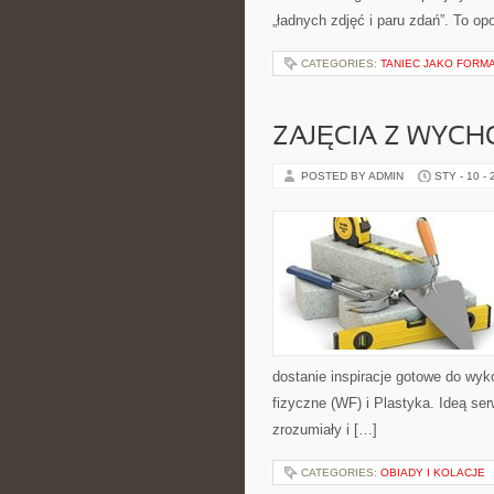
„ładnych zdjęć i paru zdań”. To o
CATEGORIES:
TANIEC JAKO FORMA
ZAJĘCIA Z WYC
POSTED BY ADMIN
STY - 10 -
dostanie inspiracje gotowe do wyk
fizyczne (WF) i Plastyka. Ideą se
zrozumiały i […]
CATEGORIES:
OBIADY I KOLACJE