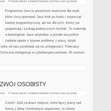
DATA
 2026
MOŻLIWOŚĆ KOMENTOWANIA
ZOSTAŁA WYŁĄCZONA
SCIENCE
DLA
PROGRAMISTÓW
Programista Java to przestrzeń stworzone dla osób,
które chcą opanować Javy krok po kroku i rozpocząć
karierę programistyczną, ale też dla tych, którzy już
programują i szukają praktycznych technik. To materiały
e-learningowe, baza artykułów, a przede wszystkim
zadania oparte o typowe problemy z pracy, dzięki
, tylko od razu przekłada się na umiejętności. Polecamy
i Sztuczna inteligencja w cyberbezpieczeństwie. W centrum
ZWÓJ OSOBISTY
MOTYWACJA
 2026
MOŻLIWOŚĆ KOMENTOWANIA
ZOSTAŁA WYŁĄCZONA
I
ROZWÓJ
OSOBISTY
Cześć! Jeśli szukasz miejsca, które łączy pracę nad
formą z dietą i konkretnym wsparciem, to strona