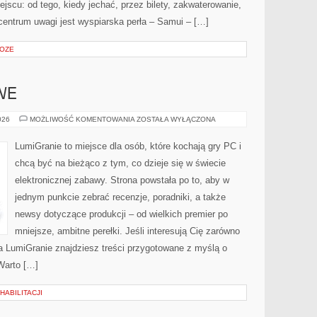
jscu: od tego, kiedy jechać, przez bilety, zakwaterowanie,
 centrum uwagi jest wyspiarska perła – Samui – […]
 OZE
WE
GRY
026
MOŻLIWOŚĆ KOMENTOWANIA
ZOSTAŁA WYŁĄCZONA
SURVIVALOWE
LumiGranie to miejsce dla osób, które kochają gry PC i
chcą być na bieżąco z tym, co dzieje się w świecie
elektronicznej zabawy. Strona powstała po to, aby w
jednym punkcie zebrać recenzje, poradniki, a także
newsy dotyczące produkcji – od wielkich premier po
mniejsze, ambitne perełki. Jeśli interesują Cię zarówno
 na LumiGranie znajdziesz treści przygotowane z myślą o
 Warto […]
ABILITACJI