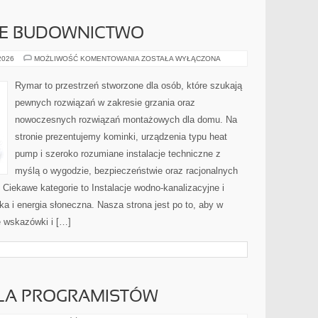
E BUDOWNICTWO
ZRÓWNOWAŻONE
 2026
MOŻLIWOŚĆ KOMENTOWANIA
ZOSTAŁA WYŁĄCZONA
BUDOWNICTWO
Rymar to przestrzeń stworzone dla osób, które szukają
pewnych rozwiązań w zakresie grzania oraz
nowoczesnych rozwiązań montażowych dla domu. Na
stronie prezentujemy kominki, urządzenia typu heat
pump i szeroko rozumiane instalacje techniczne z
myślą o wygodzie, bezpieczeństwie oraz racjonalnych
 Ciekawe kategorie to Instalacje wodno-kanalizacyjne i
ka i energia słoneczna. Nasza strona jest po to, aby w
 wskazówki i […]
DLA PROGRAMISTÓW