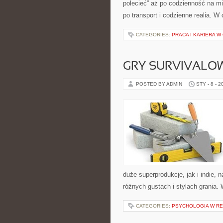
polecieć” aż po codzienność na mie
po transport i codzienne realia. W
CATEGORIES:
PRACA I KARIERA W
GRY SURVIVALO
POSTED BY ADMIN
STY - 8 - 2
duże superprodukcje, jak i indie,
różnych gustach i stylach grania.
CATEGORIES:
PSYCHOLOGIA W REH