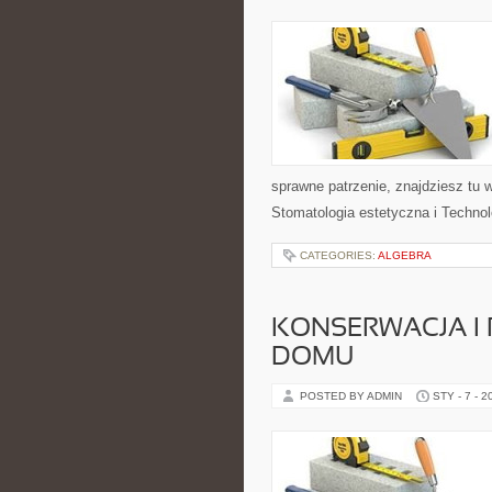
sprawne patrzenie, znajdziesz tu 
Stomatologia estetyczna i Technol
CATEGORIES:
ALGEBRA
KONSERWACJA I
DOMU
POSTED BY ADMIN
STY - 7 - 2