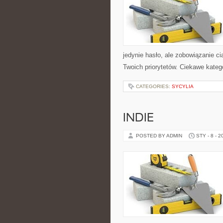
jedynie hasło, ale zobowiązanie ci
Twoich priorytetów. Ciekawe kateg
CATEGORIES:
SYCYLIA
INDIE
POSTED BY ADMIN
STY - 8 - 2