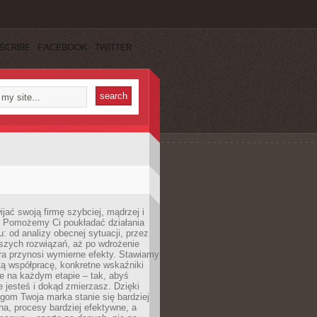
SCRIBE
FACEBOOK
TWITTER
jać swoją firmę szybciej, mądrzej i
 Pomożemy Ci poukładać działania
u: od analizy obecnej sytuacji, przez
szych rozwiązań, aż po wdrożenie
tóra przynosi wymierne efekty. Stawiamy
tą współpracę, konkretne wskaźniki
e na każdym etapie – tak, abyś
ie jesteś i dokąd zmierzasz. Dzięki
gom Twoja marka stanie się bardziej
a, procesy bardziej efektywne, a