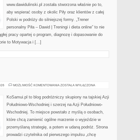
www.dawidulinski.pl została stworzona właśnie po to,
aby wspierać osoby z okolic Piły oraz klientów z całej
Polski w podróży do silniejszej formy. „Trener
personalny Piła – Dawid | Treningi i dieta online” to nie
ągłej pracy opartej o program, diagnozę i dopasowanie do
orie to Motywacja i […]
INDIE
026
MOŻLIWOŚĆ KOMENTOWANIA
ZOSTAŁA WYŁĄCZONA
KoSamui.pl to blog podróżniczy skupiony na tajskiej Azji
Południowo-Wschodniej i szerzej na Azji Południowo-
Wschodniej. To miejsce powstało z myślą o osobach,
które chcą zamienić ogólne marzenie o wyjeździe w
przemyślaną strategię, a potem w udaną podróż. Strona
prowadzi czytelnika od pierwszego impulsu „chcę