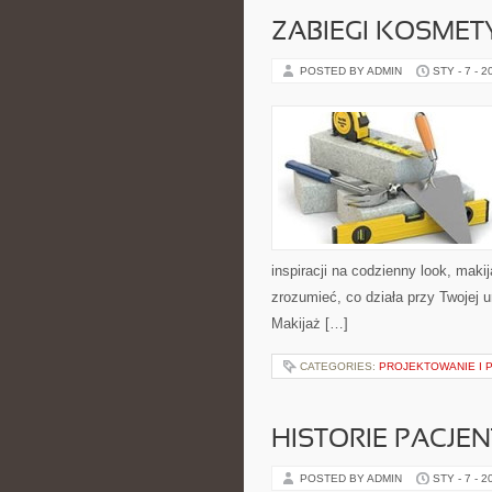
ZABIEGI KOSMET
POSTED BY ADMIN
STY - 7 - 2
inspiracji na codzienny look, makij
zrozumieć, co działa przy Twojej u
Makijaż […]
CATEGORIES:
PROJEKTOWANIE I 
HISTORIE PACJE
POSTED BY ADMIN
STY - 7 - 2