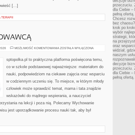
decyzje bizn
przeczuciu. 
powieść […]
dla Ciebie – 
pełną ofertą.
 TERAPII
Chcesz rozwi
bez chaosu?
krok po krok
wybór najlep
HOWAWCĄ
strategii, k
na przejrzys
oraz wsparci
ZAJĘCIA
 2026
MOŻLIWOŚĆ KOMENTOWANIA
ZOSTAŁA WYŁĄCZONA
widział, gdz
Z
naszym usłu
WYCHOWAWCĄ
rozpoznawaln
sptopolka.pl to praktyczna platforma poświęcona temu,
decyzje bizn
co w szkole podstawowej najważniejsze: materiałom do
przeczuciu. 
dla Ciebie – 
nauki, podpowiedziom na ciekawe zajęcia oraz wsparciu
pełną ofertą.
w codziennym uczeniu się. To miejsce, w którym młody
człowiek może sprawdzić temat, mama i tata znajdzie
wskazówki do mądrego wspierania, a nauczyciel
orzystania na lekcji i poza nią. Polecamy Wychowanie
rwisu jest uporządkowanie procesu nauki tak, aby był