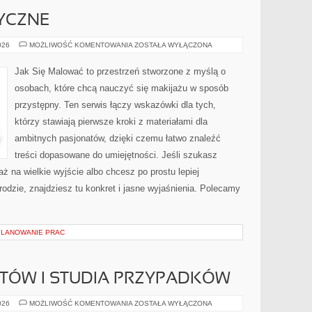
YCZNE
ZABIEGI
026
MOŻLIWOŚĆ KOMENTOWANIA
ZOSTAŁA WYŁĄCZONA
KOSMETYCZNE
Jak Się Malować to przestrzeń stworzone z myślą o
osobach, które chcą nauczyć się makijażu w sposób
przystępny. Ten serwis łączy wskazówki dla tych,
którzy stawiają pierwsze kroki z materiałami dla
ambitnych pasjonatów, dzięki czemu łatwo znaleźć
treści dopasowane do umiejętności. Jeśli szukasz
aż na wielkie wyjście albo chcesz po prostu lepiej
rodzie, znajdziesz tu konkret i jasne wyjaśnienia. Polecamy
PLANOWANIE PRAC
NTÓW I STUDIA PRZYPADKÓW
HISTORIE
026
MOŻLIWOŚĆ KOMENTOWANIA
ZOSTAŁA WYŁĄCZONA
PACJENTÓW