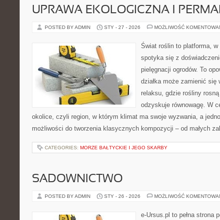
UPRAWA EKOLOGICZNA I PERM
POSTED BY ADMIN
STY - 27 - 2026
MOŻLIWOŚĆ KOMENTOWA
Świat roślin to platforma, w 
spotyka się z doświadczeni
pielęgnacji ogrodów. To opo
działka może zamienić się 
relaksu, gdzie rośliny rosn
odzyskuje równowagę. W cen
okolice, czyli region, w którym klimat ma swoje wyzwania, a jed
możliwości do tworzenia klasycznych kompozycji – od małych z
CATEGORIES:
MORZE BAŁTYCKIE I JEGO SKARBY
SADOWNICTWO
POSTED BY ADMIN
STY - 26 - 2026
MOŻLIWOŚĆ KOMENTOWA
e-Ursus.pl to pełna strona