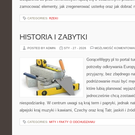
zamocować elementy, jak zregenerować usterkę oraz jak dobrać m
CATEGORIES:
RZEKI
HISTORIA I ZABYTKI
POSTED BY ADMIN
STY - 27 - 2026
MOŻLIWOŚĆ KOMENTOWA
GorąceWęgry.pl to portal tu
potrzeby odkrywania Europ
przyjazny, bez zbędnego na
podróżowanie musi być męc
które lubią planować wyjazd
jednocześnie chcą zostawić
niespodziankę. W centrum uwagi są kraj term i papryki, jednak natu
alpejski kraj muzyki i kawiarni, Czechy oraz kraj Tatr, jaskiń i źró
CATEGORIES:
MITY I FAKTY O ODCHUDZANIU