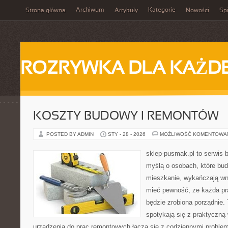
Archiwum
Kategorie
Strona główna
Artykuły
Nowości
Spi
ROZRYWKA DLA KAŻD
KOSZTY BUDOWY I REMONTÓW
POSTED BY ADMIN
STY - 28 - 2026
MOŻLIWOŚĆ KOMENTOWA
sklep-pusmak.pl to serwis 
myślą o osobach, które bu
mieszkanie, wykańczają wnę
mieć pewność, że każda pr
będzie zrobiona porządnie.
spotykają się z praktyczną 
urządzenia do prac remontowych łączą się z codziennymi problem