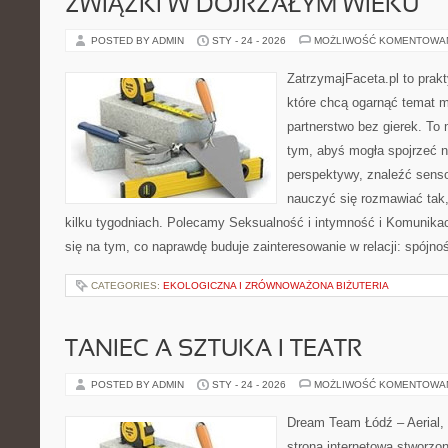
ZWIĄZKI W DOJRZAŁYM WIEKU
POSTED BY ADMIN
STY - 24 - 2026
MOŻLIWOŚĆ KOMENTOWA
ZatrzymajFaceta.pl to prakt
które chcą ogarnąć temat mi
partnerstwo bez gierek. To
tym, abyś mogła spojrzeć n
perspektywy, znaleźć sens
nauczyć się rozmawiać tak,
kilku tygodniach. Polecamy Seksualność i intymność i Komunikac
się na tym, co naprawdę buduje zainteresowanie w relacji: spójnoś
CATEGORIES:
EKOLOGICZNA I ZRÓWNOWAŻONA BIŻUTERIA
TANIEC A SZTUKA I TEATR
POSTED BY ADMIN
STY - 24 - 2026
MOŻLIWOŚĆ KOMENTOWA
Dream Team Łódź – Aerial, 
strona internetowa stworzon