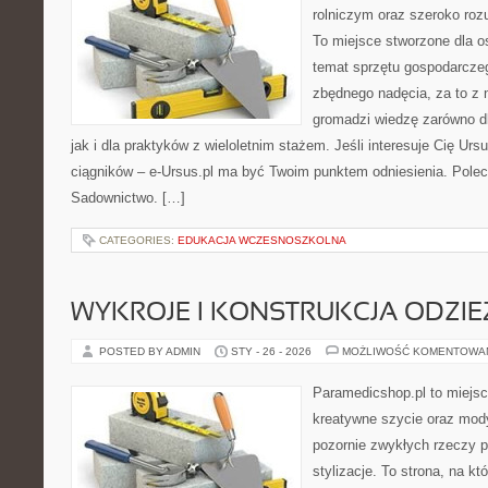
rolniczym oraz szeroko rozu
To miejsce stworzone dla o
temat sprzętu gospodarcze
zbędnego nadęcia, za to z 
gromadzi wiedzę zarówno dl
jak i dla praktyków z wieloletnim stażem. Jeśli interesuje Cię Ursu
ciągników – e-Ursus.pl ma być Twoim punktem odniesienia. Polec
Sadownictwo. […]
CATEGORIES:
EDUKACJA WCZESNOSZKOLNA
WYKROJE I KONSTRUKCJA ODZIE
POSTED BY ADMIN
STY - 26 - 2026
MOŻLIWOŚĆ KOMENTOWA
Paramedicshop.pl to miejsc
kreatywne szycie oraz mody
pozornie zwykłych rzeczy 
stylizacje. To strona, na któ