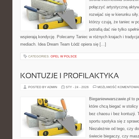
połączyć artystyczną aktyw
rozwijać się w kierunku siły
którzy czują, że taniec w p
potrafią dać nie tylko spełni
wspierają kondycję. Polecamy Taniec w różnych krajach i tradycjac
mediach. Idea Dream Team Łódź opiera się […]
CATEGORIES:
OPEL W POLSCE
KONTUZJE I PROFILAKTYKA
POSTED BY ADMIN
STY - 24 - 2026
MOŻLIWOŚĆ KOMENTOWA
Bieganiewwarszawie.pl to p
które chcą biegać w stolicy
bez chaosu i bez kontuzji. 
sportu spotyka się z spra
Niezależnie od tego, czy d
świecie biegaczy, czy masz