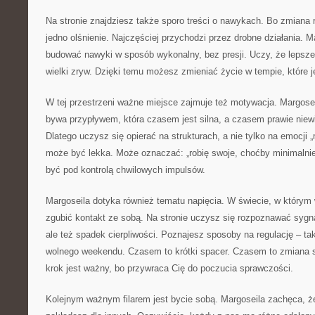
Na stronie znajdziesz także sporo treści o nawykach. Bo zmiana 
jedno olśnienie. Najczęściej przychodzi przez drobne działania. M
budować nawyki w sposób wykonalny, bez presji. Uczy, że lepsze
wielki zryw. Dzięki temu możesz zmieniać życie w tempie, które 
W tej przestrzeni ważne miejsce zajmuje też motywacja. Margose
bywa przypływem, która czasem jest silna, a czasem prawie niewi
Dlatego uczysz się opierać na strukturach, a nie tylko na emocji 
może być lekka. Może oznaczać: „robię swoje, choćby minimalnie
być pod kontrolą chwilowych impulsów.
Margoseila dotyka również tematu napięcia. W świecie, w którym 
zgubić kontakt ze sobą. Na stronie uczysz się rozpoznawać sygna
ale też spadek cierpliwości. Poznajesz sposoby na regulację – ta
wolnego weekendu. Czasem to krótki spacer. Czasem to zmiana 
krok jest ważny, bo przywraca Cię do poczucia sprawczości.
Kolejnym ważnym filarem jest bycie sobą. Margoseila zachęca, że