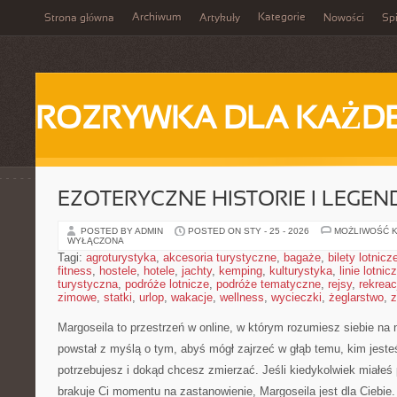
Archiwum
Kategorie
Strona główna
Artykuły
Nowości
Spi
ROZRYWKA DLA KAŻD
EZOTERYCZNE HISTORIE I LEGEN
POSTED BY ADMIN
POSTED ON STY - 25 - 2026
MOŻLIWOŚĆ 
WYŁĄCZONA
Tagi:
agroturystyka
,
akcesoria turystyczne
,
bagaże
,
bilety lotnicz
fitness
,
hostele
,
hotele
,
jachty
,
kemping
,
kulturystyka
,
linie lotnic
turystyczna
,
podróże lotnicze
,
podróże tematyczne
,
rejsy
,
rekreac
zimowe
,
statki
,
urlop
,
wakacje
,
wellness
,
wycieczki
,
żeglarstwo
,
z
Margoseila to przestrzeń w online, w którym rozumiesz siebie na n
powstał z myślą o tym, abyś mógł zajrzeć w głąb temu, kim jeste
potrzebujesz i dokąd chcesz zmierzać. Jeśli kiedykolwiek miałeś
brakuje Ci momentu na zastanowienie, Margoseila jest dla Ciebie. T