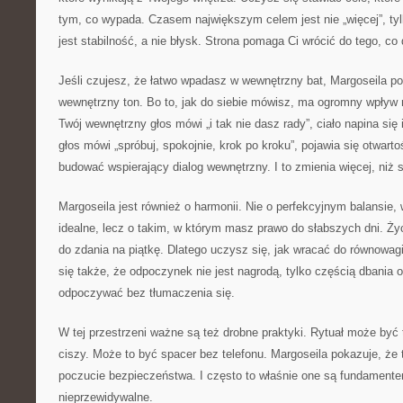
tym, co wypada. Czasem największym celem jest nie „więcej”, ty
jest stabilność, a nie błysk. Strona pomaga Ci wrócić do tego, co
Jeśli czujesz, że łatwo wpadasz w wewnętrzny bat, Margoseila po
wewnętrzny ton. Bo to, jak do siebie mówisz, ma ogromny wpływ
Twój wewnętrzny głos mówi „i tak nie dasz rady”, ciało napina się
głos mówi „spróbuj, spokojnie, krok po kroku”, pojawia się otwarto
budować wspierający dialog wewnętrzny. I to zmienia więcej, niż 
Margoseila jest również o harmonii. Nie o perfekcyjnym balansie,
idealne, lecz o takim, w którym masz prawo do słabszych dni. Życ
do zdania na piątkę. Dlatego uczysz się, jak wracać do równowa
się także, że odpoczynek nie jest nagrodą, tylko częścią dbania o
odpoczywać bez tłumaczenia się.
W tej przestrzeni ważne są też drobne praktyki. Rytuał może być t
ciszy. Może to być spacer bez telefonu. Margoseila pokazuje, że 
poczucie bezpieczeństwa. I często to właśnie one są fundamentem
nieprzewidywalne.