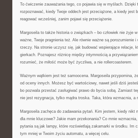
To ćwiczenie zauważania tego, co pojawia się w myślach. Dzięk
rozpoznawać, kiedy Twoje oddech jest przeciążone, a kiedy jest b
reagować wcześniej, zanim pojawi się przeciążenie.
Margoseila to także historia o związkach – bo człowiek nie żyje w
ważne, Twoje pragnienia też. Ale równie ważne są porozumienie i
rzeczy. Na stronie uczysz się, jak budować wspierające relacje, kt
gierkach. Poznajesz różnicę między intymnością a przywiązani
rozumieć, że miłość może być życzliwa, a nie rollercoasterem.
Ważnym wątkiem jest też samoocena. Margoseila przypomina, że
od oceny innych. Możesz być wartościowy, nawet jeśli dziś jeste
bo pozwala przestać zasługiwać prawo do bycia sobą. Zamiast teg
nie jest rezygnacja, tylko mądra troska. Taka, która wzmacnia, a n
Margoseila zachęca do zadawania pytań. Kim jestem, kiedy nikt n
dla mnie kluczowe? Jakie mam przekonania? Co mnie wzmacnia, 
pytania są jak lampy, które rozświetlają zakamarki w środku. Im c
tym mniej w Twoim życiu automatu, a więcej celu.