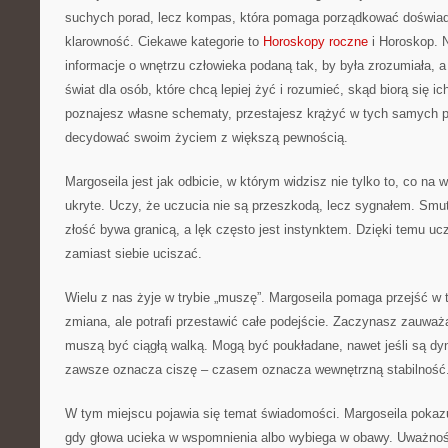
suchych porad, lecz kompas, która pomaga porządkować doświadc
klarowność. Ciekawe kategorie to
Horoskopy roczne
i Horoskop. 
informacje o wnętrzu człowieka podaną tak, by była zrozumiała, a
świat dla osób, które chcą lepiej żyć i rozumieć, skąd biorą się i
poznajesz własne schematy, przestajesz krążyć w tych samych 
decydować swoim życiem z większą pewnością.
Margoseila jest jak odbicie, w którym widzisz nie tylko to, co na w
ukryte. Uczy, że uczucia nie są przeszkodą, lecz sygnałem. Sm
złość bywa granicą, a lęk często jest instynktem. Dzięki temu uc
zamiast siebie uciszać.
Wielu z nas żyje w trybie „muszę”. Margoseila pomaga przejść w t
zmiana, ale potrafi przestawić całe podejście. Zaczynasz zauważ
muszą być ciągłą walką. Mogą być poukładane, nawet jeśli są dy
zawsze oznacza ciszę – czasem oznacza wewnętrzną stabilność
W tym miejscu pojawia się temat świadomości. Margoseila pokazuj
gdy głowa ucieka w wspomnienia albo wybiega w obawy. Uważność 