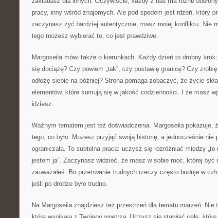
zakładasz dla innych. Oczywiście, każdy z nas ma różne odsłony
pracy, inny wśród znajomych. Ale pod spodem jest rdzeń, który p
zaczynasz żyć bardziej autentycznie, masz mniej konfliktu. Nie 
tego możesz wybierać to, co jest prawdziwe.
Margoseila mówi także o kierunkach. Każdy dzień to drobny krok
się dociążę? Czy powiem „tak”, czy postawię granicę? Czy zrobię
odłożę siebie na później? Strona pomaga zobaczyć, że życie skła
elementów, które sumują się w jakość codzienności. I że masz wp
idziesz.
Ważnym tematem jest też doświadczenia. Margoseila pokazuje, ż
tego, co było. Możesz przyjąć swoją historię, a jednocześnie nie
ograniczała. To subtelna praca: uczysz się rozróżniać między „to m
jestem ja”. Zaczynasz widzieć, że masz w sobie moc, której być
zauważałeś. Bo przetrwanie trudnych rzeczy często buduje w czł
jeśli po drodze było trudno.
Na Margoseila znajdziesz też przestrzeń dla tematu marzeń. Nie t
które wynikają z Twojego wnętrza. Uczysz się stawiać cele, które