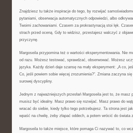
Znajdziesz tu także inspiracje do tego, by rozwijać samoświado
pytaniami, obserwacja automatycznych odpowiedzi, albo odkrywan
Twoimi zachowaniami. Czasem za prokrastynacją stoi lęk. Czase
strach przed oceną. Gdy to widzisz, przestajesz walczyć z obja
przyczynę.
Margoseila przypomina też o wartości eksperymentowania. Nie m
od razu. Możesz testować, sprawdzać, obserwować. Możesz uczy
języka. Każdy dzień daje szansę na mały eksperyment: „A co, jeśl
Co, jeśli powiem sobie więcej zrozumienia?”. Zmiana zaczyna się 
surowej dyscypliny.
Jednym z najważniejszych przesłań Margoseila jest to, że masz 
musisz być idealny. Masz prawo się rozwijać. Masz prawo do wąt
wracać do siebie, kiedy tylko tego potrzebujesz. Ta strona jest j
wpaść na chwilę, żeby złapać oddech, a potem wrócić do świata z
Margoseila to także miejsce, które pomaga Ci nazywać to, co wcz