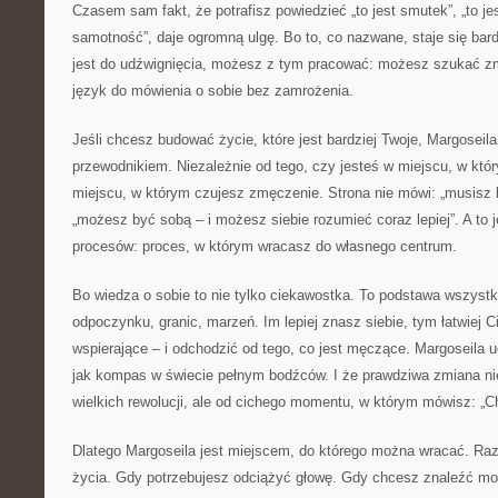
Czasem sam fakt, że potrafisz powiedzieć „to jest smutek”, „to jest 
samotność”, daje ogromną ulgę. Bo to, co nazwane, staje się bard
jest do udźwignięcia, możesz z tym pracować: możesz szukać zm
język do mówienia o sobie bez zamrożenia.
Jeśli chcesz budować życie, które jest bardziej Twoje, Margoseil
przewodnikiem. Niezależnie od tego, czy jesteś w miejscu, w któ
miejscu, w którym czujesz zmęczenie. Strona nie mówi: „musisz
„możesz być sobą – i możesz siebie rozumieć coraz lepiej”. A to j
procesów: proces, w którym wracasz do własnego centrum.
Bo wiedza o sobie to nie tylko ciekawostka. To podstawa wszystkie
odpoczynku, granic, marzeń. Im lepiej znasz siebie, tym łatwiej Ci
wspierające – i odchodzić od tego, co jest męczące. Margoseila 
jak kompas w świecie pełnym bodźców. I że prawdziwa zmiana n
wielkich rewolucji, ale od cichego momentu, w którym mówisz: „C
Dlatego Margoseila jest miejscem, do którego można wracać. Ra
życia. Gdy potrzebujesz odciążyć głowę. Gdy chcesz znaleźć mo