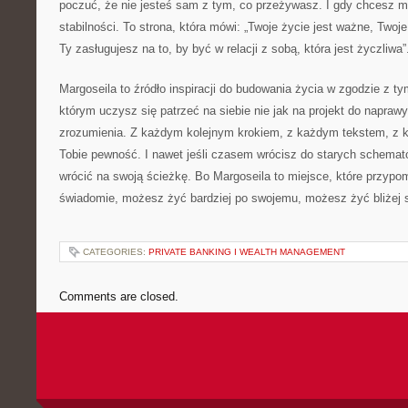
poczuć, że nie jesteś sam z tym, co przeżywasz. I gdy chcesz m
stabilności. To strona, która mówi: „Twoje życie jest ważne, Two
Ty zasługujesz na to, by być w relacji z sobą, która jest życzliwa”
Margoseila to źródło inspiracji do budowania życia w zgodzie z ty
którym uczysz się patrzeć na siebie nie jak na projekt do naprawy
zrozumienia. Z każdym kolejnym krokiem, z każdym tekstem, z ka
Tobie pewność. I nawet jeśli czasem wrócisz do starych schem
wrócić na swoją ścieżkę. Bo Margoseila to miejsce, które przypo
świadomie, możesz żyć bardziej po swojemu, możesz żyć bliżej s
CATEGORIES:
PRIVATE BANKING I WEALTH MANAGEMENT
Comments are closed.