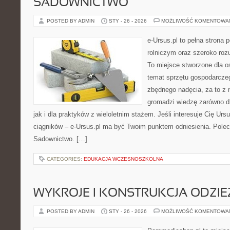
SADOWNICTWO
POSTED BY ADMIN
STY - 26 - 2026
MOŻLIWOŚĆ KOMENTOWA
e-Ursus.pl to pełna strona
rolniczym oraz szeroko rozu
To miejsce stworzone dla o
temat sprzętu gospodarcze
zbędnego nadęcia, za to z 
gromadzi wiedzę zarówno dl
jak i dla praktyków z wieloletnim stażem. Jeśli interesuje Cię Ursu
ciągników – e-Ursus.pl ma być Twoim punktem odniesienia. Polec
Sadownictwo. […]
CATEGORIES:
EDUKACJA WCZESNOSZKOLNA
WYKROJE I KONSTRUKCJA ODZIE
POSTED BY ADMIN
STY - 26 - 2026
MOŻLIWOŚĆ KOMENTOWA