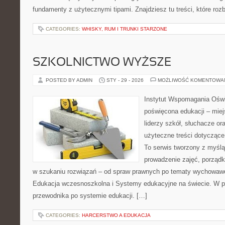
fundamenty z użytecznymi tipami. Znajdziesz tu treści, które rozb
CATEGORIES:
WHISKY, RUM I TRUNKI STARZONE
SZKOLNICTWO WYŻSZE
POSTED BY ADMIN
STY - 29 - 2026
MOŻLIWOŚĆ KOMENTOWA
Instytut Wspomagania Oświ
poświęcona edukacji – mie
liderzy szkół, słuchacze o
użyteczne treści dotyczące
To serwis tworzony z myślą
prowadzenie zajęć, porząd
w szukaniu rozwiązań – od spraw prawnych po tematy wychowawc
Edukacja wczesnoszkolna i Systemy edukacyjne na świecie. W pra
przewodnika po systemie edukacji. […]
CATEGORIES:
HARCERSTWO A EDUKACJA