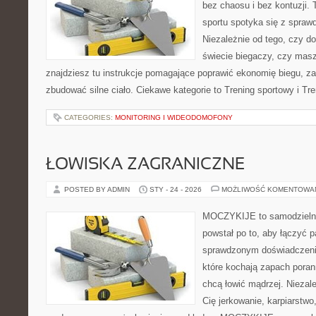
bez chaosu i bez kontuzji. 
sportu spotyka się z spra
Niezależnie od tego, czy d
świecie biegaczy, czy masz
znajdziesz tu instrukcje pomagające poprawić ekonomię biegu, za
zbudować silne ciało. Ciekawe kategorie to Trening sportowy i Tre
CATEGORIES:
MONITORING I WIDEODOMOFONY
ŁOWISKA ZAGRANICZNE
POSTED BY ADMIN
STY - 24 - 2026
MOŻLIWOŚĆ KOMENTOWA
MOCZYKIJE to samodzielny 
powstał po to, aby łączyć 
sprawdzonym doświadczenie
które kochają zapach poran
chcą łowić mądrzej. Niezale
Cię jerkowanie, karpiarstw