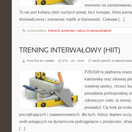
momentu na zastanowienie, 
To nie jest kolejna zbiór suchych porad, lecz kompas, która po
doświadczenia i zamieniać mętlik w klarowność. Ciekawe […]
CATEGORIES:
PRIVATE BANKING I WEALTH MANAGEMENT
TRENING INTERWAŁOWY (HIIT)
POSTED BY ADMIN
STY - 25 - 2026
MOŻLIWOŚĆ KOMENTOWA
PZKiSW to platforma stworz
kalistenikę oraz siłownię p
rzetelnej wiedzy, chcesz b
posiadania profesjonalnej s
zdrowszym ciele, ta strona 
prowadzić Cię krok po kro
początkujących i zaawansowanych, dla tych, którzy dopiero uczą s
osób polujących na dynamiczne podciągnięcie z przejściem, dźwi
[…]