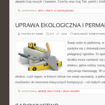
alpejski kraj muzyki i kawiarni, Czechy oraz kraj Tatr, jaskiń i źró
CATEGORIES:
MITY I FAKTY O ODCHUDZANIU
UPRAWA EKOLOGICZNA I PERM
POSTED BY ADMIN
STY - 27 - 2026
MOŻLIWOŚĆ KOMENTOWA
Świat roślin to platforma, w 
spotyka się z doświadczeni
pielęgnacji ogrodów. To opo
działka może zamienić się 
relaksu, gdzie rośliny rosn
odzyskuje równowagę. W cen
okolice, czyli region, w którym klimat ma swoje wyzwania, a jed
możliwości do tworzenia klasycznych kompozycji – od małych z
CATEGORIES:
MORZE BAŁTYCKIE I JEGO SKARBY