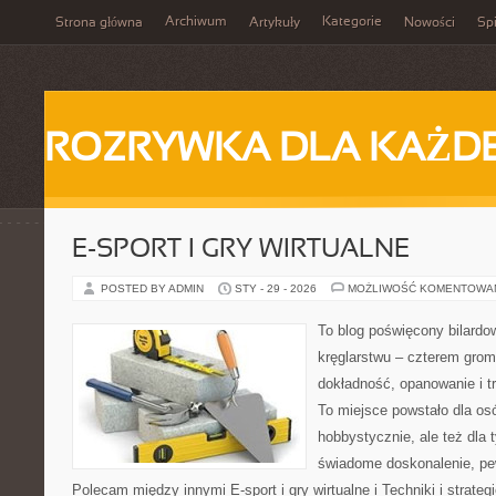
Archiwum
Kategorie
Strona główna
Artykuły
Nowości
Spi
ROZRYWKA DLA KAŻD
E-SPORT I GRY WIRTUALNE
POSTED BY ADMIN
STY - 29 - 2026
MOŻLIWOŚĆ KOMENTOWA
To blog poświęcony bilardow
kręglarstwu – czterem grom 
dokładność, opanowanie i tr
To miejsce powstało dla os
hobbystycznie, ale też dla 
świadome doskonalenie, pew
Polecam między innymi E-sport i gry wirtualne i Techniki i strategi