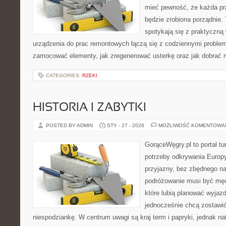
mieć pewność, że każda pr
będzie zrobiona porządnie.
spotykają się z praktyczną 
urządzenia do prac remontowych łączą się z codziennymi problem
zamocować elementy, jak zregenerować usterkę oraz jak dobrać m
CATEGORIES:
RZEKI
HISTORIA I ZABYTKI
POSTED BY ADMIN
STY - 27 - 2026
MOŻLIWOŚĆ KOMENTOWA
GorąceWęgry.pl to portal tu
potrzeby odkrywania Europ
przyjazny, bez zbędnego na
podróżowanie musi być męc
które lubią planować wyjazd
jednocześnie chcą zostawić
niespodziankę. W centrum uwagi są kraj term i papryki, jednak natu