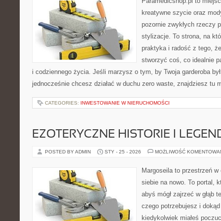
Paramedicshop.pl to miejsc
kreatywne szycie oraz mody
pozornie zwykłych rzeczy 
stylizacje. To strona, na któ
praktyka i radość z tego, 
stworzyć coś, co idealnie p
i codziennego życia. Jeśli marzysz o tym, by Twoja garderoba był
jednocześnie chcesz działać w duchu zero waste, znajdziesz tu
CATEGORIES:
INWESTOWANIE W NIERUCHOMOŚCI
EZOTERYCZNE HISTORIE I LEGEN
POSTED BY ADMIN
STY - 25 - 2026
MOŻLIWOŚĆ KOMENTOWA
Margoseila to przestrzeń w
siebie na nowo. To portal, 
abyś mógł zajrzeć w głąb te
czego potrzebujesz i dokąd
kiedykolwiek miałeś poczuc