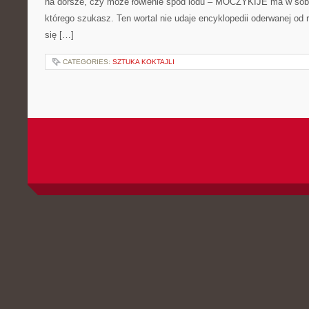
na dorsze, czy może łowienie spod lodu – MOCZYKIJE ma w sobie
którego szukasz. Ten wortal nie udaje encyklopedii oderwanej od r
się […]
CATEGORIES:
SZTUKA KOKTAJLI