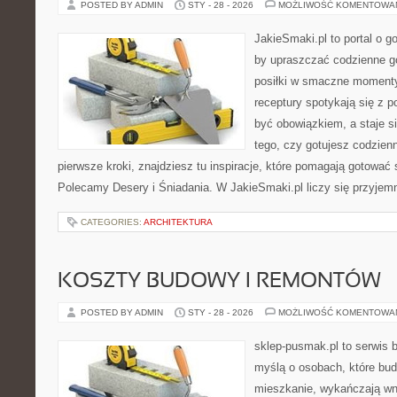
POSTED BY ADMIN
STY - 28 - 2026
MOŻLIWOŚĆ KOMENTOWA
JakieSmaki.pl to portal o g
by upraszczać codzienne g
posiłki w smaczne momenty
receptury spotykają się z p
być obowiązkiem, a staje si
tego, czy gotujesz codzienn
pierwsze kroki, znajdziesz tu inspiracje, które pomagają gotować s
Polecamy Desery i Śniadania. W JakieSmaki.pl liczy się przyjemn
CATEGORIES:
ARCHITEKTURA
KOSZTY BUDOWY I REMONTÓW
POSTED BY ADMIN
STY - 28 - 2026
MOŻLIWOŚĆ KOMENTOWA
sklep-pusmak.pl to serwis 
myślą o osobach, które bu
mieszkanie, wykańczają wnę