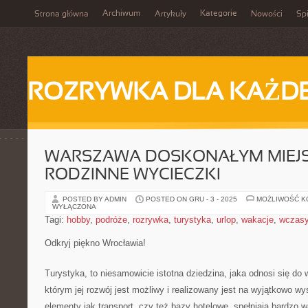
Archiwum
Kategorie
Strona główna
Artykuły
Nowości
Spi
ROZRYWKA DLA KAŻD
WARSZAWA DOSKONAŁYM MIEJ
RODZINNE WYCIECZKI
POSTED BY ADMIN
POSTED ON GRU - 3 - 2025
MOŻLIWOŚĆ 
WYŁĄCZONA
Tagi:
hobby
,
podróże
,
rozrywka
,
turystyka
,
urlop
,
wakacje
,
wczas
Odkryj piękno Wrocławia!
Turystyka, to niesamowicie istotna dziedzina, jaka odnosi się do 
którym jej rozwój jest możliwy i realizowany jest na wyjątkowo 
elementy jak transport, czy też bazy hotelowe, spełniają bardzo 