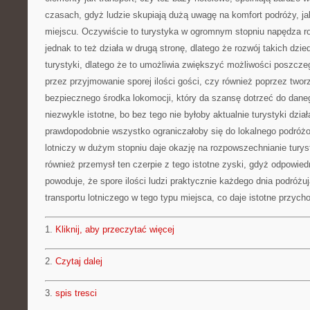
czasach, gdyż ludzie skupiają dużą uwagę na komfort podróży, j
miejscu. Oczywiście to turystyka w ogromnym stopniu napędza r
jednak to też działa w drugą stronę, dlatego że rozwój takich dzie
turystyki, dlatego że to umożliwia zwiększyć możliwości poszcze
przez przyjmowanie sporej ilości gości, czy również poprzez twor
bezpiecznego środka lokomocji, który da szansę dotrzeć do daneg
niezwykle istotne, bo bez tego nie byłoby aktualnie turystyki dzia
prawdopodobnie wszystko ograniczałoby się do lokalnego podróż
lotniczy w dużym stopniu daje okazję na rozpowszechnianie turyst
również przemysł ten czerpie z tego istotne zyski, gdyż odpowie
powoduje, że spore ilości ludzi praktycznie każdego dnia podróż
transportu lotniczego w tego typu miejsca, co daje istotne przych
1.
Kliknij, aby przeczytać więcej
2.
Czytaj dalej
3.
spis tresci