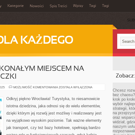
Kategorie
Wpisy
Tagi
Tagi
y
Nowości
Spis Treści
SUB
DLA KAŻDEGO
KONAŁYM MIEJSCEM NA
CZKI
Zobacz:
WARSZAWA
2025
MOŻLIWOŚĆ KOMENTOWANIA
ZOSTAŁA WYŁĄCZONA
Chcesz rozwi
DOSKONAŁYM
MIEJSCEM
bez chaosu?
NA
Odkryj piękno Wrocławia! Turystyka, to niesamowicie
krok po krok
RODZINNE
wybór najlep
WYCIECZKI
istotna dziedzina, jaka odnosi się do wielu elementów,
strategii, k
na przejrzys
dzięki którym jej rozwój jest możliwy i realizowany jest
oraz wsparci
na wyjątkowo wysokim poziomie. Tak ważne elementy
widział, gdz
naszym usłu
jak transport, czy też bazy hotelowe, spełniają bardzo
rozpoznawaln
ważną rolę w funkcjonujących czasach, gdyż ludzie