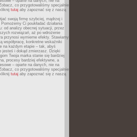
esowe – oparte na danych, nie na
Zobacz, co przygotowaliśmy specjalnie
kliknij
tutaj
aby zapoznać się z naszą
jać swoją firmę szybciej, mądrzej i
 Pomożemy Ci poukładać działania
u: od analizy obecnej sytuacji, przez
szych rozwiązań, aż po wdrożenie
tóra przynosi wymierne efekty. Stawiamy
tą współpracę, konkretne wskaźniki
e na każdym etapie – tak, abyś
ie jesteś i dokąd zmierzasz. Dzięki
gom Twoja marka stanie się bardziej
a, procesy bardziej efektywne, a
esowe – oparte na danych, nie na
Zobacz, co przygotowaliśmy specjalnie
kliknij
tutaj
aby zapoznać się z naszą