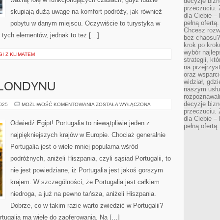
decyzje bizn
przeczuciu. 
skupiają dużą uwagę na komfort podróży, jak również
dla Ciebie – 
pełną ofertą.
pobytu w danym miejscu. Oczywiście to turystyka w
Chcesz rozwi
tych elementów, jednak to też […]
bez chaosu?
krok po krok
wybór najlep
I Z KLIMATEM
strategii, k
na przejrzys
oraz wsparci
widział, gdz
 LONDYNU
naszym usłu
rozpoznawaln
decyzje bizn
ODKRYJ
2025
MOŻLIWOŚĆ KOMENTOWANIA
ZOSTAŁA WYŁĄCZONA
PIĘKNO
przeczuciu. 
LONDYNU
dla Ciebie – 
Odwiedź Egipt! Portugalia to niewątpliwie jeden z
pełną ofertą.
najpiękniejszych krajów w Europie. Chociaż generalnie
Portugalia jest o wiele mniej popularna wśród
podróżnych, aniżeli Hiszpania, czyli sąsiad Portugalii, to
nie jest powiedziane, iż Portugalia jest jakoś gorszym
krajem. W szczególności, że Portugalia jest całkiem
niedroga, a już na pewno tańsza, aniżeli Hiszpania.
Dobrze, co w takim razie warto zwiedzić w Portugalii?
rtugalia ma wiele do zaoferowania. Na […]