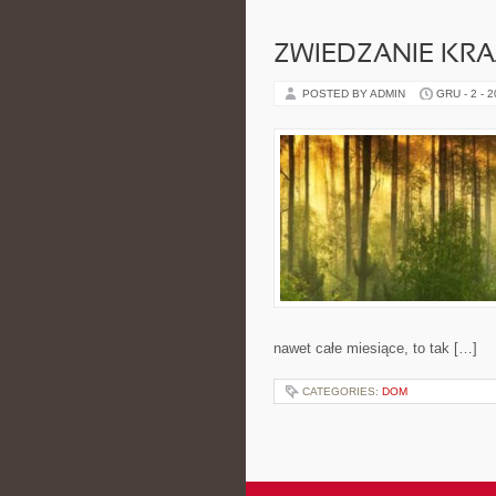
ZWIEDZANIE KRA
POSTED BY ADMIN
GRU - 2 - 
nawet całe miesiące, to tak […]
CATEGORIES:
DOM