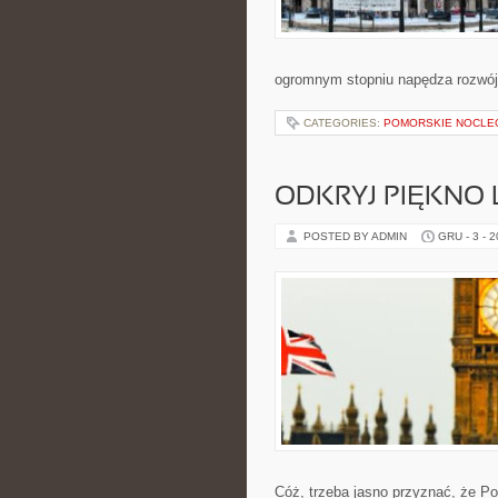
ogromnym stopniu napędza rozwój 
CATEGORIES:
POMORSKIE NOCLEG
ODKRYJ PIĘKNO
POSTED BY ADMIN
GRU - 3 - 
Cóż, trzeba jasno przyznać, że Po