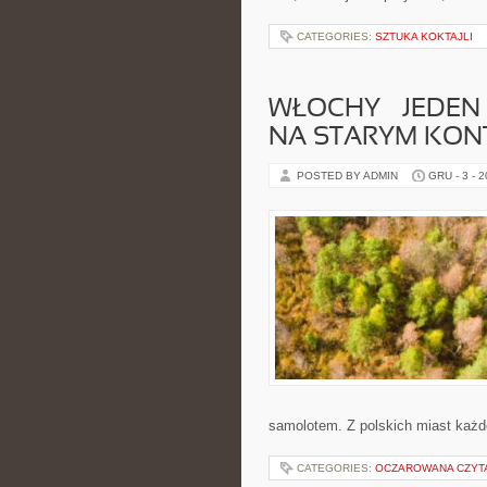
CATEGORIES:
SZTUKA KOKTAJLI
WŁOCHY – JEDEN
NA STARYM KON
POSTED BY ADMIN
GRU - 3 - 
samolotem. Z polskich miast każdeg
CATEGORIES:
OCZAROWANA CZYT