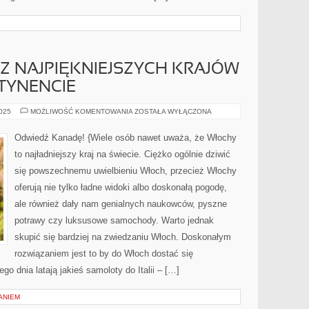
 Z NAJPIĘKNIEJSZYCH KRAJÓW
TYNENCIE
WŁOCHY
2025
MOŻLIWOŚĆ KOMENTOWANIA
ZOSTAŁA WYŁĄCZONA
–
JEDEN
Z
Odwiedź Kanadę! {Wiele osób nawet uważa, że Włochy
NAJPIĘKNIEJSZYCH
KRAJÓW
to najładniejszy kraj na świecie. Ciężko ogólnie dziwić
NA
STARYM
się powszechnemu uwielbieniu Włoch, przecież Włochy
KONTYNENCIE
oferują nie tylko ładne widoki albo doskonałą pogodę,
ale również dały nam genialnych naukowców, pyszne
potrawy czy luksusowe samochody. Warto jednak
skupić się bardziej na zwiedzaniu Włoch. Doskonałym
rozwiązaniem jest to by do Włoch dostać się
o dnia latają jakieś samoloty do Italii – […]
ANIEM