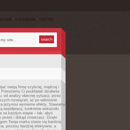
SCRIBE
FACEBOOK
TWITTER
jać swoją firmę szybciej, mądrzej i
 Pomożemy Ci poukładać działania
u: od analizy obecnej sytuacji, przez
szych rozwiązań, aż po wdrożenie
tóra przynosi wymierne efekty. Stawiamy
tą współpracę, konkretne wskaźniki
e na każdym etapie – tak, abyś
ie jesteś i dokąd zmierzasz. Dzięki
gom Twoja marka stanie się bardziej
a, procesy bardziej efektywne, a