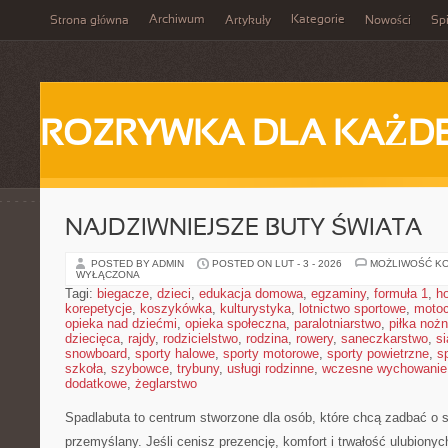
Archiwum
Kategorie
Strona główna
Artykuły
Nowości
Spi
ROZRYWKA DLA KAŻD
NAJDZIWNIEJSZE BUTY ŚWIATA
POSTED BY ADMIN
POSTED ON LUT - 3 - 2026
MOŻLIWOŚĆ K
WYŁĄCZONA
Tagi:
biegacze
,
dzieci
,
edukacja domowa
,
egzaminy
,
formuła 1
,
h
korepetycje
,
koszykówka
,
kulturystyka
,
lotnictwo sportowe
,
motoc
opieka nad dziećmi
,
opieka społeczna
,
paralotniarstwo
,
piłka noż
dziecięca
,
rajdy
,
rodzicielstwo
,
rodzina
,
rowery
,
saneczkarstwo
,
s
snowboard
,
sporty halowe
,
sporty motorowe
,
sporty powietrzne
,
s
szkoła
,
szybowce
,
trybuny
,
usługi rodzinne
,
wczesne wychowanie
dodatkowe
,
żeglarstwo
Spadlabuta to centrum stworzone dla osób, które chcą zadbać o 
przemyślany. Jeśli cenisz prezencję, komfort i trwałość ulubionych