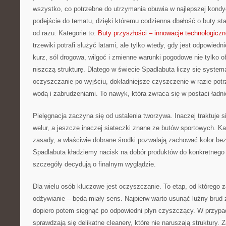
wszystko, co potrzebne do utrzymania obuwia w najlepszej kondy
podejście do tematu, dzięki któremu codzienna dbałość o buty staj
od razu. Kategorie to:
Buty przyszłości – innowacje technologiczn
trzewiki potrafi służyć latami, ale tylko wtedy, gdy jest odpowied
kurz, sól drogowa, wilgoć i zmienne warunki pogodowe nie tylko o
niszczą strukturę. Dlatego w świecie Spadlabuta liczy się syste
oczyszczanie po wyjściu, dokładniejsze czyszczenie w razie pot
wodą i zabrudzeniami. To nawyk, która zwraca się w postaci ładn
Pielęgnacja zaczyna się od ustalenia tworzywa. Inaczej traktuje s
welur, a jeszcze inaczej siateczki znane ze butów sportowych. K
zasady, a właściwie dobrane środki pozwalają zachować kolor be
Spadlabuta kładziemy nacisk na dobór produktów do konkretnego 
szczegóły decydują o finalnym wyglądzie.
Dla wielu osób kluczowe jest oczyszczanie. To etap, od którego za
odżywianie – będą miały sens. Najpierw warto usunąć luźny brud
dopiero potem sięgnąć po odpowiedni płyn czyszczący. W przypad
sprawdzają się delikatne cleanery, które nie naruszają struktury. 