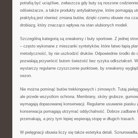
potrafią być uciążliwe, zwłaszcza gdy buty są noszone codziennie.
odświeżacze, a także produkty antybakteryjne, które pomagają u
praktyką jest również zmiana butów, dzięki czemu obuwie ma cza
drobiazg, który znacząco wpływa na stan ulubionych modeli.
Szczególną kategorią są sneakersy i buty sportowe. Z jednej stron
– często wykonane z mieszanki syntetyków, które łatwo łapią plam
metodyczność, by nie uszkodzić druków. Odpowiednie środki do 
pozwalają przywrócić butom świeżość bez ryzyka odkształceń. W
wystarczy regularne czyszczenie punktowe, by sneakersy wygląda
sezon.
Nie można pominąć butów trekkingowych i zimowych. Tutaj pielęgn
ale przede wszystkim ochrona. Membrany, skóry grubsze, gumowe
wymagają dopasowanej konserwacji. Regularne usuwanie piasku 
konserwacja pomagają utrzymać oddychalność. Dobrze zadbane b
przemakają, a przy tym lepiej wspierają stopę w długich trasach.
W pielęgnacji obuwia liczy się także estetyka detali. Sznurowadła,