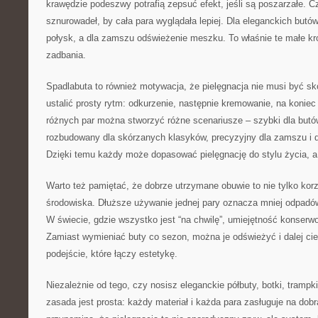
krawędzie podeszwy potrafią zepsuć efekt, jeśli są poszarzałe.
sznurowadeł, by cała para wyglądała lepiej. Dla eleganckich butó
połysk, a dla zamszu odświeżenie meszku. To właśnie te małe kr
zadbania.
Spadlabuta to również motywacja, że pielęgnacja nie musi być 
ustalić prosty rytm: odkurzenie, następnie kremowanie, na koniec
różnych par można stworzyć różne scenariusze – szybki dla butó
rozbudowany dla skórzanych klasyków, precyzyjny dla zamszu i d
Dzięki temu każdy może dopasować pielęgnację do stylu życia, a 
Warto też pamiętać, że dobrze utrzymane obuwie to nie tylko korzyś
środowiska. Dłuższe używanie jednej pary oznacza mniej odpadów 
W świecie, gdzie wszystko jest “na chwilę”, umiejętność konserwo
Zamiast wymieniać buty co sezon, można je odświeżyć i dalej ci
podejście, które łączy estetykę.
Niezależnie od tego, czy nosisz eleganckie półbuty, botki, trampk
zasada jest prosta: każdy materiał i każda para zasługuje na dobr