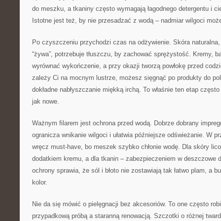
do meszku, a tkaniny często wymagają łagodnego detergentu i cie
Istotne jest też, by nie przesadzać z wodą – nadmiar wilgoci może
Po czyszczeniu przychodzi czas na odżywienie. Skóra naturalna, 
“żywa”, potrzebuje tłuszczu, by zachować sprężystość. Kremy, ba
wyrównać wykończenie, a przy okazji tworzą powłokę przed codzi
zależy Ci na mocnym lustrze, możesz sięgnąć po produkty do po
dokładne nabłyszczanie miękką irchą. To właśnie ten etap często
jak nowe.
Ważnym filarem jest ochrona przed wodą. Dobrze dobrany impregna
ogranicza wnikanie wilgoci i ułatwia późniejsze odświeżanie. W 
wręcz must-have, bo meszek szybko chłonie wodę. Dla skóry lic
dodatkiem kremu, a dla tkanin – zabezpieczeniem w deszczowe d
ochrony sprawia, że sól i błoto nie zostawiają tak łatwo plam, a b
kolor.
Nie da się mówić o pielęgnacji bez akcesoriów. To one często rob
przypadkową próbą a staranną renowacją. Szczotki o różnej twardo