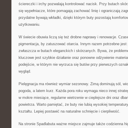
ściereczki i irchy pozwalają kontrolować nacisk. Przy butach skó
się wypełniacze, które pomagają zachować linię i ograniczają za
przydatne bywają wkładki, dzięki którym buty pozostają komfort
użytkowaniu.
W świecie obuwia liczą się też drobne naprawy i renowacje. Czas
pigmentacja, by zatuszować otarcia. Innym razem potrzebne jest 
zwłaszcza w butach eleganckich i skórzanych. Bywa, że probleme
kluczowe jest szybkie działanie oraz ponowne odżywienie materia
podejście, w którym nie wyrzuca się butów przy pierwszych ozna
wygląd.
Pielęgnacja ma również wymiar sezonowy. Zimą dominują sól, wio
pogoda, a latem kurz. Każda pora roku wymaga nieco innej strate
w mokre miesiące, regularne wietrzenie w cieplejsze dni oraz dba
powietrza. Warto pamiętać, że buty nie lubią wysokiej temperatury
kształtu. Lepiej postawić na naturalne schnięcie i cierpliwość.
Na stronie Spadlabuta ważne miejsce zajmuje także codzienna h