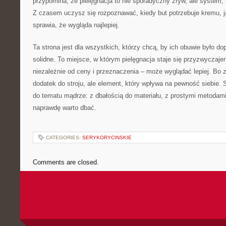
przypomina, że pielęgnacja to nie sporadyczny zryw, ale system, k
Z czasem uczysz się rozpoznawać, kiedy but potrzebuje kremu, jak
sprawia, że wygląda najlepiej.
Ta strona jest dla wszystkich, którzy chcą, by ich obuwie było d
solidne. To miejsce, w którym pielęgnacja staje się przyzwyczaje
niezależnie od ceny i przeznaczenia – może wyglądać lepiej. Bo z
dodatek do stroju, ale element, który wpływa na pewność siebie.
do tematu mądrze: z dbałością do materiału, z prostymi metodami
naprawdę warto dbać.
CATEGORIES:
SERYKORYCINSKIE
Comments are closed.