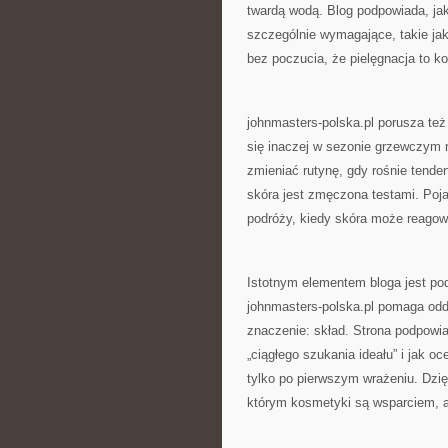
twardą wodą. Blog podpowiada, jak
szczególnie wymagające, takie jak
bez poczucia, że pielęgnacja to k
johnmasters-polska.pl porusza też
się inaczej w sezonie grzewczym n
zmieniać rutynę, gdy rośnie tende
skóra jest zmęczona testami. Poj
podróży, kiedy skóra może reagow
Istotnym elementem bloga jest pod
johnmasters-polska.pl pomaga oddz
znaczenie: skład. Strona podpowi
„ciągłego szukania ideału” i jak oc
tylko po pierwszym wrażeniu. Dzi
którym kosmetyki są wsparciem, a 