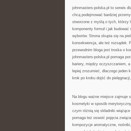
johnmasters-polska.pl to serwis dl
chcą podejmować bardziej przemyś
stworzone z myślą o tych, którzy lu
komponenty formuł i jak budować 
wyborów. Strona skupia się na piel
konsekwencja, ale też rozsądek.
przewodnim bloga jest troska o kon
johnmasters-polska.pl pomaga po
bariery, między oczyszczaniem, a
lepiej zrozumieć, dlaczego jeden k
krok po kroku dojść do pielęgnacji,
Na blogu ważne miejsce zajmuje s
kosmetyki w sposób merytoryczny. 
czym różnią się składniki wiążące
pomaga też oswoić pojęcia związa
kompozycje aromatyczne, nośniki, 