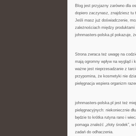
Blog jest przyjazny zarówno dla o
dopiero zaczynasz, znajdziesz tu 
Jeśli masz już doświadczenie, mo
zależnościach między produktami i
johnmasters-polska.pl pokazuje, ż
Strona zwraca też uwagę na codzi
mają ogromny wpływ na wygląd i kon
ważne jest nieprzesadzanie z tarci
przypomina, że kosmetyki nie dział
pielęgnacja wspiera organizm raz
johnmasters-polska.pl jest też mie
pielęgnacyjnych: niekoniecznie dł
będzie to krótka rutyna rano i wi
pomaga znaleźć „złoty środek”, w k
zadań do odhaczenia.