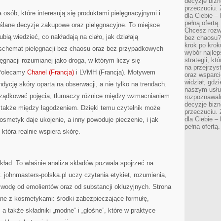
decyzje bizn
przeczuciu. 
a osób, które interesują się produktami pielęgnacyjnymi i
dla Ciebie – 
pełną ofertą.
lane decyzje zakupowe oraz pielęgnacyjne. To miejsce
Chcesz rozwi
bią wiedzieć, co nakładają na ciało, jak działają
bez chaosu?
krok po krok
schemat pielęgnacji bez chaosu oraz bez przypadkowych
wybór najlep
strategii, k
ęgnacji rozumianej jako droga, w którym liczy się
na przejrzys
 Polecamy
Chanel (Francja)
i LVMH (Francja). Motywem
oraz wsparci
widział, gdz
dycję skóry oparta na obserwacji, a nie tylko na trendach.
naszym usłu
rządkować pojęcia, tłumaczy różnice między wzmacnianiem
rozpoznawaln
decyzje bizn
 także między łagodzeniem. Dzięki temu czytelnik może
przeczuciu. 
dla Ciebie – 
osmetyk daje ukojenie, a inny powoduje pieczenie, i jak
pełną ofertą.
 która realnie wspiera skórę.
kład. To właśnie analiza składów pozwala spojrzeć na
johnmasters-polska.pl uczy czytania etykiet, rozumienia,
 wodę od emolientów oraz od substancji okluzyjnych. Strona
ne z kosmetykami: środki zabezpieczające formułę,
a także składniki „modne” i „głośne”, które w praktyce