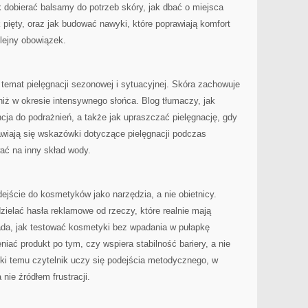
 dobierać balsamy do potrzeb skóry, jak dbać o miejsca
 pięty, oraz jak budować nawyki, które poprawiają komfort
olejny obowiązek.
 temat pielęgnacji sezonowej i sytuacyjnej. Skóra zachowuje
iż w okresie intensywnego słońca. Blog tłumaczy, jak
ncja do podrażnień, a także jak upraszczać pielęgnację, gdy
awiają się wskazówki dotyczące pielęgnacji podczas
ać na inny skład wody.
ejście do kosmetyków jako narzędzia, a nie obietnicy.
ielać hasła reklamowe od rzeczy, które realnie mają
ada, jak testować kosmetyki bez wpadania w pułapkę
eniać produkt po tym, czy wspiera stabilność bariery, a nie
ęki temu czytelnik uczy się podejścia metodycznego, w
nie źródłem frustracji.