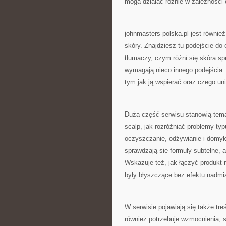
mogą działać różnie w zależności 
johnmasters-polska.pl jest również
skóry. Znajdziesz tu podejście do c
tłumaczy, czym różni się skóra sp
wymagają nieco innego podejścia. W
tym jak ją wspierać oraz czego un
Dużą część serwisu stanowią temat
scalp, jak rozróżniać problemy t
oczyszczanie, odżywianie i domyka
sprawdzają się formuły subtelne, 
Wskazuje też, jak łączyć produkt
były błyszczące bez efektu nadmi
W serwisie pojawiają się także treś
również potrzebuje wzmocnienia, s