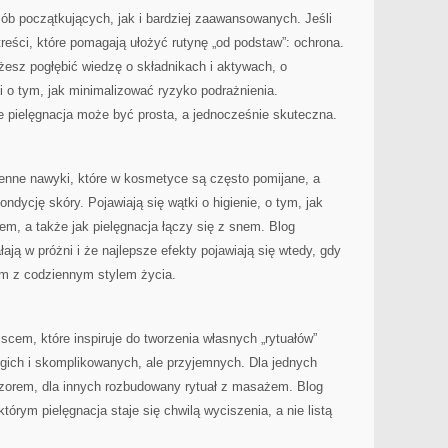
sób początkujących, jak i bardziej zaawansowanych. Jeśli
treści, które pomagają ułożyć rutynę „od podstaw”: ochrona.
żesz pogłębić wiedzę o składnikach i aktywach, o
 o tym, jak minimalizować ryzyko podrażnienia.
e pielęgnacja może być prosta, a jednocześnie skuteczna.
enne nawyki, które w kosmetyce są często pomijane, a
dycję skóry. Pojawiają się wątki o higienie, o tym, jak
em, a także jak pielęgnacja łączy się z snem. Blog
ają w próżni i że najlepsze efekty pojawiają się wtedy, gdy
em z codziennym stylem życia.
jscem, które inspiruje do tworzenia własnych „rytuałów”
ugich i skomplikowanych, ale przyjemnych. Dla jednych
eczorem, dla innych rozbudowany rytuał z masażem. Blog
tórym pielęgnacja staje się chwilą wyciszenia, a nie listą