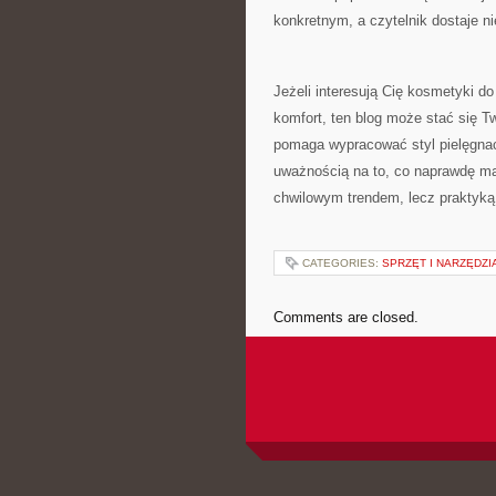
konkretnym, a czytelnik dostaje ni
Jeżeli interesują Cię kosmetyki do
komfort, ten blog może stać się 
pomaga wypracować styl pielęgnacj
uważnością na to, co naprawdę ma 
chwilowym trendem, lecz praktyką
CATEGORIES:
SPRZĘT I NARZĘDZ
Comments are closed.