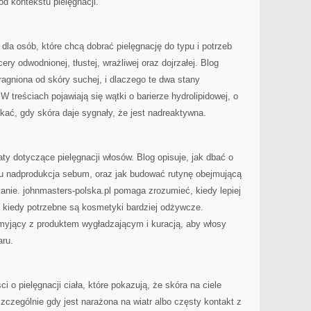
od kontekstu pielęgnacji.
 dla osób, które chcą dobrać pielęgnację do typu i potrzeb
ery odwodnionej, tłustej, wrażliwej oraz dojrzałej. Blog
ragniona od skóry suchej, i dlaczego te dwa stany
 treściach pojawiają się wątki o barierze hydrolipidowej, o
ikać, gdy skóra daje sygnały, że jest nadreaktywna.
y dotyczące pielęgnacji włosów. Blog opisuje, jak dbać o
ypu nadprodukcja sebum, oraz jak budować rutynę obejmującą
nie. johnmasters-polska.pl pomaga zrozumieć, kiedy lepiej
a kiedy potrzebne są kosmetyki bardziej odżywcze.
 myjący z produktem wygładzającym i kuracją, aby włosy
aru.
ci o pielęgnacji ciała, które pokazują, że skóra na ciele
zczególnie gdy jest narażona na wiatr albo częsty kontakt z