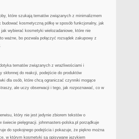
soby, które szukają tematów związanych z minimalizmem
k budować kosmetyczną półkę w sposób funkcjonalny, jak
 jak wybierać kosmetyki wielozadaniowe, które nie
ób to ważne, bo pozwala połączyć rozsądek zakupowy z
.
dotyka tematów związanych z wrażliwościami i
ry skłonnej do reakcji, podejście do produktów
ki dla osób, które chcą ograniczać czynniki mogące
straszy, ale uczy obserwacji i tego, jak rozpoznawać, co w
rwisu, który nie jest jedynie zbiorem tekstów o
świecie pielęgnacji. johnmasters-polska.pl porządkuje
ruje do spokojnego podejścia i pokazuje, że piękno można
ce, w którym kosmetyki są opisywane językiem