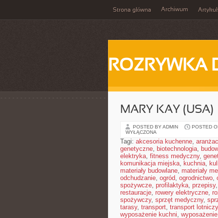
Archiwum
Strona główna
Artykuł
ROZRYWKA 
MARY KAY (USA)
POSTED BY ADMIN
POSTED ON
WYŁĄCZONA
Tagi:
akcesoria kuchenne
,
aranżac
genetyczne
,
biotechnologia
,
budow
elektryka
,
fitness medyczny
,
gene
komunikacja miejska
,
kuchnia
,
kul
materiały budowlane
,
materiały m
odchudzanie
,
ogród
,
ogrodnictwo
,
spożywcze
,
profilaktyka
,
przepisy
restauracje
,
rowery elektryczne
,
r
spożywczy
,
sprzęt medyczny
,
spr
tarasy
,
transport
,
transport lotniczy
wyposażenie kuchni
,
wyposażenie