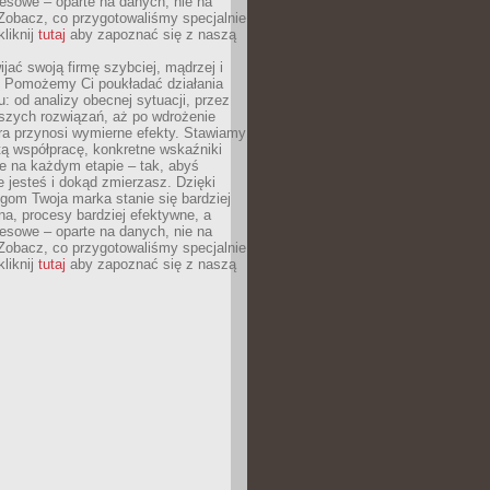
esowe – oparte na danych, nie na
Zobacz, co przygotowaliśmy specjalnie
kliknij
tutaj
aby zapoznać się z naszą
jać swoją firmę szybciej, mądrzej i
 Pomożemy Ci poukładać działania
u: od analizy obecnej sytuacji, przez
szych rozwiązań, aż po wdrożenie
tóra przynosi wymierne efekty. Stawiamy
tą współpracę, konkretne wskaźniki
e na każdym etapie – tak, abyś
ie jesteś i dokąd zmierzasz. Dzięki
gom Twoja marka stanie się bardziej
a, procesy bardziej efektywne, a
esowe – oparte na danych, nie na
Zobacz, co przygotowaliśmy specjalnie
kliknij
tutaj
aby zapoznać się z naszą