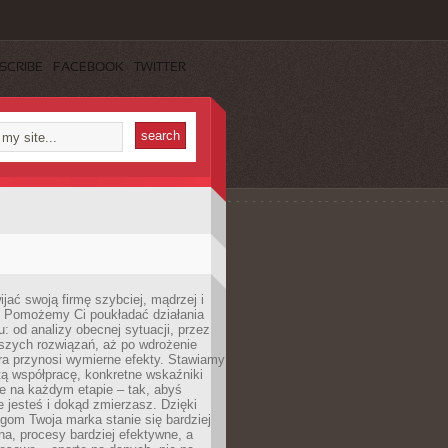
SCRIBE
FACEBOOK
TWITTER
jać swoją firmę szybciej, mądrzej i
 Pomożemy Ci poukładać działania
u: od analizy obecnej sytuacji, przez
szych rozwiązań, aż po wdrożenie
tóra przynosi wymierne efekty. Stawiamy
tą współpracę, konkretne wskaźniki
e na każdym etapie – tak, abyś
ie jesteś i dokąd zmierzasz. Dzięki
gom Twoja marka stanie się bardziej
a, procesy bardziej efektywne, a