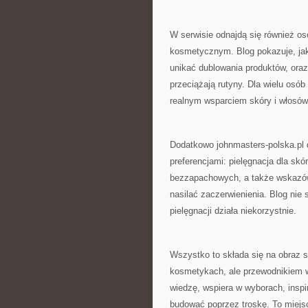
W serwisie odnajdą się również o
kosmetycznym. Blog pokazuje, ja
unikać dublowania produktów, oraz
przeciążają rutyny. Dla wielu os
realnym wsparciem skóry i włosów
Dodatkowo johnmasters-polska.pl 
preferencjami: pielęgnacja dla skó
bezzapachowych, a także wskazów
nasilać zaczerwienienia. Blog nie 
pielęgnacji działa niekorzystnie.
Wszystko to składa się na obraz se
kosmetykach, ale przewodnikiem w 
wiedzę, wspiera w wyborach, inspi
budować poprzez troskę. To miejs