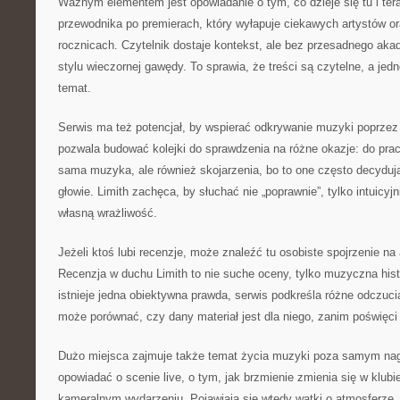
Ważnym elementem jest opowiadanie o tym, co dzieje się tu i tera
przewodnika po premierach, który wyłapuje ciekawych artystów 
rocznicach. Czytelnik dostaje kontekst, ale bez przesadnego aka
stylu wieczornej gawędy. To sprawia, że treści są czytelne, a jed
temat.
Serwis ma też potencjał, by wspierać odkrywanie muzyki poprzez 
pozwala budować kolejki do sprawdzenia na różne okazje: do pracy
sama muzyka, ale również skojarzenia, bo to one często decydują
głowie. Limith zachęca, by słuchać nie „poprawnie”, tylko intuicyj
własną wrażliwość.
Jeżeli ktoś lubi recenzje, może znaleźć tu osobiste spojrzenie na a
Recenzja w duchu Limith to nie suche oceny, tylko muzyczna his
istnieje jedna obiektywna prawda, serwis podkreśla różne odczuci
może porównać, czy dany materiał jest dla niego, zanim poświęci
Dużo miejsca zajmuje także temat życia muzyki poza samym nag
opowiadać o scenie live, o tym, jak brzmienie zmienia się w klubie
kameralnym wydarzeniu. Pojawiają się wtedy wątki o atmosferze, o