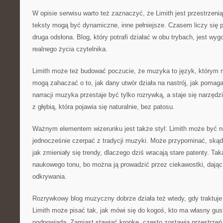
W opisie serwisu warto też zaznaczyć, że Limith jest przestrzeni
teksty mogą być dynamiczne, inne pełniejsze. Czasem liczy się 
druga odsłona. Blog, który potrafi działać w obu trybach, jest wy
realnego życia czytelnika.
Limith może też budować poczucie, że muzyka to język, którym m
mogą zahaczać o to, jak dany utwór działa na nastrój, jak pomaga
narracji muzyka przestaje być tylko rozrywką, a staje się narzędzi
z głębią, która pojawia się naturalnie, bez patosu.
Ważnym elementem wizerunku jest także styl: Limith może być 
jednocześnie czerpać z tradycji muzyki. Może przypominać, skąd
jak zmieniały się trendy, dlaczego dziś wracają stare patenty. T
naukowego tonu, bo można ją prowadzić przez ciekawostki, dając
odkrywania.
Rozrywkowy blog muzyczny dobrze działa też wtedy, gdy traktuje 
Limith może pisać tak, jak mówi się do kogoś, kto ma własny gust
podpowiada. Zamiast stawiać kropkę, często zostawia przestrzeń