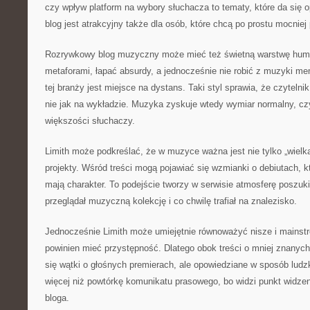
czy wpływ platform na wybory słuchacza to tematy, które da się 
blog jest atrakcyjny także dla osób, które chcą po prostu mocniej
Rozrywkowy blog muzyczny może mieć też świetną warstwę humo
metaforami, łapać absurdy, a jednocześnie nie robić z muzyki m
tej branży jest miejsce na dystans. Taki styl sprawia, że czytelni
nie jak na wykładzie. Muzyka zyskuje wtedy wymiar normalny, czyl
większości słuchaczy.
Limith może podkreślać, że w muzyce ważna jest nie tylko „wielka
projekty. Wśród treści mogą pojawiać się wzmianki o debiutach, k
mają charakter. To podejście tworzy w serwisie atmosferę poszuki
przeglądał muzyczną kolekcję i co chwilę trafiał na znalezisko.
Jednocześnie Limith może umiejętnie równoważyć nisze i mainst
powinien mieć przystępność. Dlatego obok treści o mniej znanyc
się wątki o głośnych premierach, ale opowiedziane w sposób ludzk
więcej niż powtórkę komunikatu prasowego, bo widzi punkt widze
bloga.