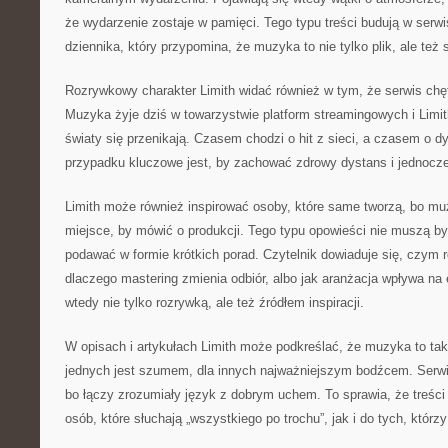
że wydarzenie zostaje w pamięci. Tego typu treści budują w serw
dziennika, który przypomina, że muzyka to nie tylko plik, ale też 
Rozrywkowy charakter Limith widać również w tym, że serwis chę
Muzyka żyje dziś w towarzystwie platform streamingowych i Limi
światy się przenikają. Czasem chodzi o hit z sieci, a czasem o 
przypadku kluczowe jest, by zachować zdrowy dystans i jednocze
Limith może również inspirować osoby, które same tworzą, bo mu
miejsce, by mówić o produkcji. Tego typu opowieści nie muszą b
podawać w formie krótkich porad. Czytelnik dowiaduje się, czym r
dlaczego mastering zmienia odbiór, albo jak aranżacja wpływa na 
wtedy nie tylko rozrywką, ale też źródłem inspiracji.
W opisach i artykułach Limith może podkreślać, że muzyka to tak
jednych jest szumem, dla innych najważniejszym bodźcem. Serwis
bo łączy zrozumiały język z dobrym uchem. To sprawia, że treści
osób, które słuchają „wszystkiego po trochu”, jak i do tych, którz