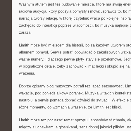
Ważnym atutem jest też budowanie miejsca, które ma swoją energ
radiowa audycja, który podsyła pomysły i mówi: „sprawdź to, bo m
narracja tworzy relację, w której czytelnik wraca po kolejne inspi
zachęcać do interakcji poprzez wiadomości, bo muzyka najlepiej d
zaraża.
Limith może być miejscem dla historii, bo za każdym utworem st
albumem pomysł. Serwis potrafi opowiadać o zakulisowych wątka
ważne numery, i dlaczego pewne płyty stały się przełomowe. Jed
w biograficzne detale, żeby zachować klimat lekki i skupić się na
wrażeniu.
Dobrze opisany blog muzyczny potrafi też łapać sezonowość. Lim
wakacje, pod poniedziałkowy poranek. Muzyka w takich konteksta
nastroju, a serwis pomaga dobrać dźwięki do sytuacji. W efekcie 
różne momenty, co wzmacnia wrażenie, że Limith jest bliski.
Limith może też poruszać temat sprzętu i sposobów słuchania, ale
między słuchawkami a głośnikami, sens dobrej jakości plików, us