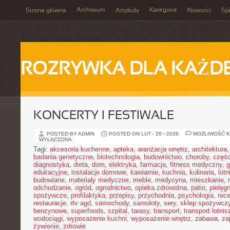
Archiwum
Kategorie
Strona główna
Artykuły
Nowości
Spi
ROZRYWKA DLA KAŻD
KONCERTY I FESTIWALE
POSTED BY ADMIN
POSTED ON LUT - 20 - 2026
MOŻLIWOŚĆ 
WYŁĄCZONA
Tagi:
akcesoria kuchenne
,
apteka
,
aranżacja wnętrz
,
architektura
badania genetyczne
,
biotechnologia
,
budownictwo
,
choroby
,
częś
diagnostyka
,
dieta
,
dom
,
elektryka
,
farmacja
,
fitness medyczny
,
g
edukacyjne
,
instalacje domowe
,
kawiarnie
,
kuchnia
,
kulinaria
,
lot
budowlane
,
materiały medyczne
,
meble
,
medycyna
,
mieszkanie
,
odchudzanie
,
ogród
,
ogrodnictwo
,
opieka zdrowotna
,
patio
,
pielęgn
spożywcze
,
profilaktyka
,
przepisy
,
przychodnia
,
psychologia
,
rece
restauracje
,
rtv agd
,
samochody
,
samoloty
,
sery
,
sklep spożywcz
benzynowe
,
superfoods
,
szpital
,
tarasy
,
transport
,
transport lotnic
wodociągi
,
wyposażenie kuchni
,
wyposażenie wnętrz
,
zabawa
,
za
żywienie
,
zdrowie