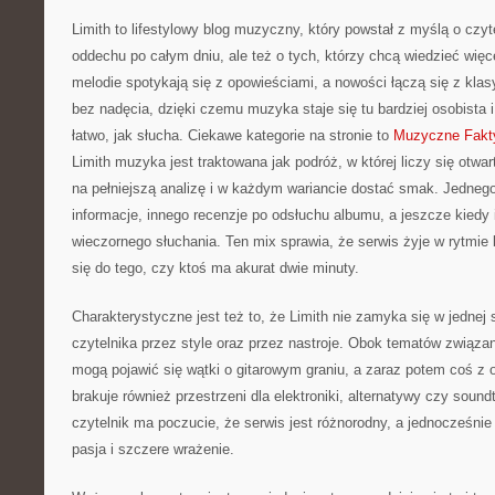
Limith to lifestylowy blog muzyczny, który powstał z myślą o czy
oddechu po całym dniu, ale też o tych, którzy chcą wiedzieć więc
melodie spotykają się z opowieściami, a nowości łączą się z kla
bez nadęcia, dzięki czemu muzyka staje się tu bardziej osobista 
łatwo, jak słucha. Ciekawe kategorie na stronie to
Muzyczne Fakty
Limith muzyka jest traktowana jak podróż, w której liczy się otwar
na pełniejszą analizę i w każdym wariancie dostać smak. Jednego
informacje, innego recenzje po odsłuchu albumu, a jeszcze kiedy i
wieczornego słuchania. Ten mix sprawia, że serwis żyje w rytmie 
się do tego, czy ktoś ma akurat dwie minuty.
Charakterystyczne jest też to, że Limith nie zamyka się w jednej 
czytelnika przez style oraz przez nastroje. Obok tematów związ
mogą pojawić się wątki o gitarowym graniu, a zaraz potem coś z ob
brakuje również przestrzeni dla elektroniki, alternatywy czy soun
czytelnik ma poczucie, że serwis jest różnorodny, a jednocześnie 
pasja i szczere wrażenie.