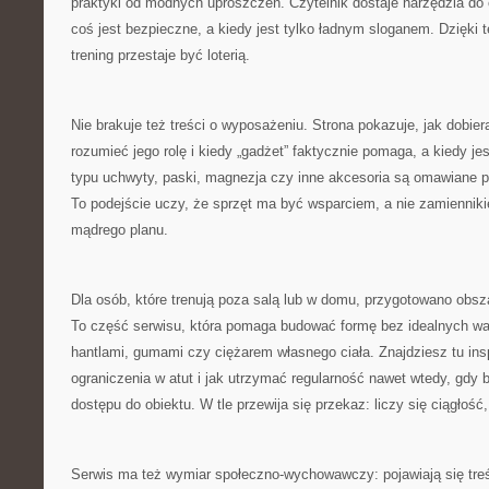
praktyki od modnych uproszczeń. Czytelnik dostaje narzędzia do o
coś jest bezpieczne, a kiedy jest tylko ładnym sloganem. Dzięki
trening przestaje być loterią.
Nie brakuje też treści o wyposażeniu. Strona pokazuje, jak dobier
rozumieć jego rolę i kiedy „gadżet” faktycznie pomaga, a kiedy je
typu uchwyty, paski, magnezja czy inne akcesoria są omawiane 
To podejście uczy, że sprzęt ma być wsparciem, a nie zamiennikie
mądrego planu.
Dla osób, które trenują poza salą lub w domu, przygotowano obsza
To część serwisu, która pomaga budować formę bez idealnych wa
hantlami, gumami czy ciężarem własnego ciała. Znajdziesz tu insp
ograniczenia w atut i jak utrzymać regularność nawet wtedy, gdy 
dostępu do obiektu. W tle przewija się przekaz: liczy się ciągłość,
Serwis ma też wymiar społeczno-wychowawczy: pojawiają się treś