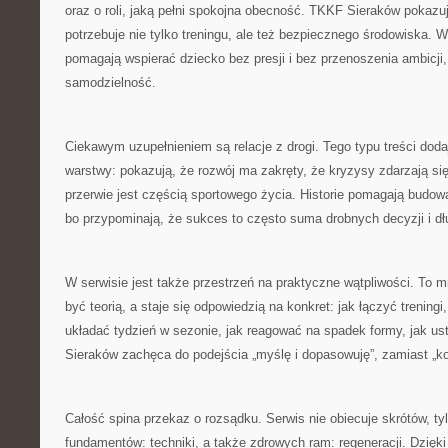
oraz o roli, jaką pełni spokojna obecność. TKKF Sieraków pokazu
potrzebuje nie tylko treningu, ale też bezpiecznego środowiska. 
pomagają wspierać dziecko bez presji i bez przenoszenia ambicji
samodzielność.
Ciekawym uzupełnieniem są relacje z drogi. Tego typu treści dodaj
warstwy: pokazują, że rozwój ma zakręty, że kryzysy zdarzają si
przerwie jest częścią sportowego życia. Historie pomagają budow
bo przypominają, że sukces to często suma drobnych decyzji i dłu
W serwisie jest także przestrzeń na praktyczne wątpliwości. To mi
być teorią, a staje się odpowiedzią na konkret: jak łączyć treningi
układać tydzień w sezonie, jak reagować na spadek formy, jak us
Sieraków zachęca do podejścia „myślę i dopasowuję”, zamiast „kop
Całość spina przekaz o rozsądku. Serwis nie obiecuje skrótów, t
fundamentów: techniki, a także zdrowych ram: regeneracji. Dzięki