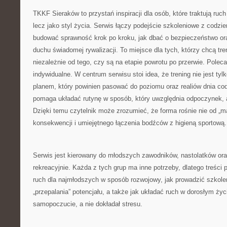
TKKF Sieraków to przystań inspiracji dla osób, które traktują ruc
lecz jako styl życia. Serwis łączy podejście szkoleniowe z codzie
budować sprawność krok po kroku, jak dbać o bezpieczeństwo ora
duchu świadomej rywalizacji. To miejsce dla tych, którzy chcą tr
niezależnie od tego, czy są na etapie powrotu po przerwie. Pole
indywidualne. W centrum serwisu stoi idea, że trening nie jest tyl
planem, który powinien pasować do poziomu oraz realiów dnia c
pomaga układać rutynę w sposób, który uwzględnia odpoczynek, 
Dzięki temu czytelnik może zrozumieć, że forma rośnie nie od „m
konsekwencji i umiejętnego łączenia bodźców z higieną sportową.
Serwis jest kierowany do młodszych zawodników, nastolatków ora
rekreacyjnie. Każda z tych grup ma inne potrzeby, dlatego treści
ruch dla najmłodszych w sposób rozwojowy, jak prowadzić szkole
„przepalania” potencjału, a także jak układać ruch w dorosłym życi
samopoczucie, a nie dokładał stresu.