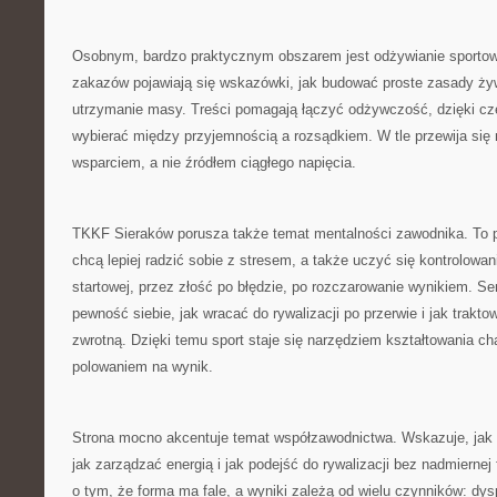
Osobnym, bardzo praktycznym obszarem jest odżywianie sporto
zakazów pojawiają się wskazówki, jak budować proste zasady żyw
utrzymanie masy. Treści pomagają łączyć odżywczość, dzięki cz
wybierać między przyjemnością a rozsądkiem. W tle przewija się
wsparciem, a nie źródłem ciągłego napięcia.
TKKF Sieraków porusza także temat mentalności zawodnika. To pr
chcą lepiej radzić sobie z stresem, a także uczyć się kontrolowan
startowej, przez złość po błędzie, po rozczarowanie wynikiem. S
pewność siebie, jak wracać do rywalizacji po przerwie i jak trakt
zwrotną. Dzięki temu sport staje się narzędziem kształtowania cha
polowaniem na wynik.
Strona mocno akcentuje temat współzawodnictwa. Wskazuje, jak p
jak zarządzać energią i jak podejść do rywalizacji bez nadmiernej f
o tym, że forma ma fale, a wyniki zależą od wielu czynników: dys