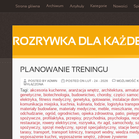
Archiwum
Kategorie
Strona główna
Artykuły
Nowości
Spi
ROZRYWKA DLA KAŻD
PLANOWANIE TRENINGU
POSTED BY ADMIN
POSTED ON LUT - 24 - 2026
MOŻLIWOŚĆ 
WYŁĄCZONA
Tagi:
akcesoria kuchenne
,
aranżacja wnętrz
,
architektura
,
armatur
genetyczne
,
biotechnologia
,
budownictwo
,
choroby
,
części samo
elektryka
,
fitness medyczny
,
genetyka
,
gotowanie
,
instalacje do
komunikacja miejska
,
kuchnia
,
kulinaria
,
łodzie
,
logistyka transpo
materiały budowlane
,
materiały medyczne
,
meble
,
mieszkanie
,
mo
odchudzanie
,
ogród
,
ogrodnictwo
,
opieka zdrowotna
,
patio
,
pielęgn
spożywcze
,
profilaktyka
,
przepisy
,
przychodnia
,
psychologia
,
rece
restauracje
,
rowery elektryczne
,
rozrywka
,
rtv agd
,
samochody
,
s
spożywczy
,
sprzęt medyczny
,
sprzęt specjalistyczny
,
stacje ben
tarasy
,
transport
,
transport lotniczy
,
transport wodny
,
wiedza med
wyposażenie kuchni
,
wyposażenie wnętrz
,
zdrowe żywienie