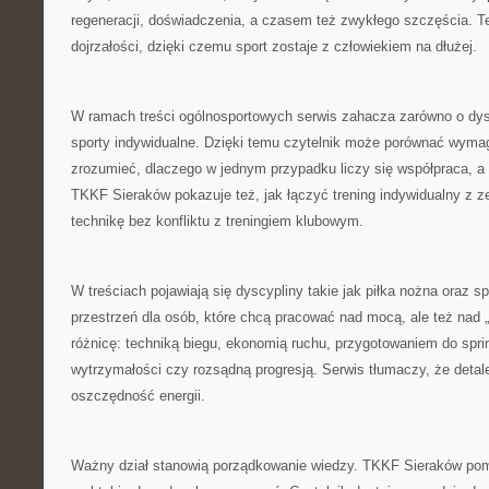
regeneracji, doświadczenia, a czasem też zwykłego szczęścia. 
dojrzałości, dzięki czemu sport zostaje z człowiekiem na dłużej.
W ramach treści ogólnosportowych serwis zahacza zarówno o dysc
sporty indywidualne. Dzięki temu czytelnik może porównać wymag
zrozumieć, dlaczego w jednym przypadku liczy się współpraca, a
TKKF Sieraków pokazuje też, jak łączyć trening indywidualny z 
technikę bez konfliktu z treningiem klubowym.
W treściach pojawiają się dyscypliny takie jak piłka nożna oraz s
przestrzeń dla osób, które chcą pracować nad mocą, ale też nad „d
różnicę: techniką biegu, ekonomią ruchu, przygotowaniem do spr
wytrzymałości czy rozsądną progresją. Serwis tłumaczy, że detale 
oszczędność energii.
Ważny dział stanowią porządkowanie wiedzy. TKKF Sieraków po