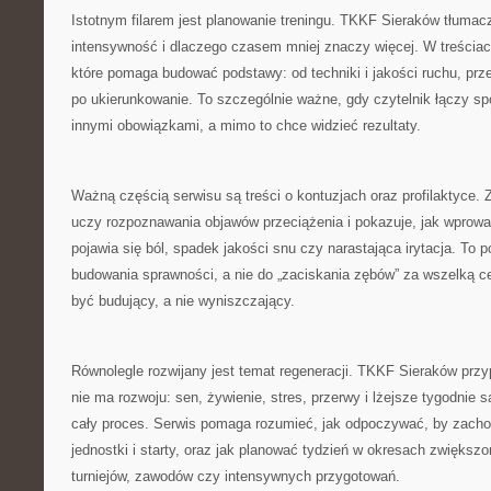
Istotnym filarem jest planowanie treningu. TKKF Sieraków tłumacz
intensywność i dlaczego czasem mniej znaczy więcej. W treściach
które pomaga budować podstawy: od techniki i jakości ruchu, prz
po ukierunkowanie. To szczególnie ważne, gdy czytelnik łączy spo
innymi obowiązkami, a mimo to chce widzieć rezultaty.
Ważną częścią serwisu są treści o kontuzjach oraz profilaktyce. 
uczy rozpoznawania objawów przeciążenia i pokazuje, jak wprowa
pojawia się ból, spadek jakości snu czy narastająca irytacja. To 
budowania sprawności, a nie do „zaciskania zębów” za wszelką c
być budujący, a nie wyniszczający.
Równolegle rozwijany jest temat regeneracji. TKKF Sieraków przy
nie ma rozwoju: sen, żywienie, stres, przerwy i lżejsze tygodnie 
cały proces. Serwis pomaga rozumieć, jak odpoczywać, by zach
jednostki i starty, oraz jak planować tydzień w okresach zwiększo
turniejów, zawodów czy intensywnych przygotowań.