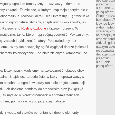
decyzje bizn
święcony ogrodom tematycznym oraz wszystkiemu, co
przeczuciu. 
dla Ciebie – 
ny zakątek. To miejsce, w którym inspiracja spotyka się z
pełną ofertą.
Chcesz rozwi
bór roślin, surowców i detali. Jeśli interesuje Cię francuska
bez chaosu?
albo ogród naturalistyczny, znajdziesz tu wskazówki, jak
krok po krok
wybór najlep
. Kategorie to
Rośliny ozdobne
i Krzewy i drzewa. W
strategii, k
ematyczne: takie, które mają spójną opowieść. Pokazujemy,
na przejrzys
oraz wsparci
rę, zapach i cykliczność natury. Podpowiadamy, jak
widział, gdz
naszym usłu
e oraz kwiaty sezonowe, by ogród wyglądał dobrze jesienią i
rozpoznawaln
schematy kolorystyczne – od biało-zielonych kompozycji po
decyzje bizn
przeczuciu. 
dla Ciebie – 
pełną ofertą.
yce. Duży nacisk kładziemy na użyteczność, dlatego obok
jadalne. Znajdziesz tu podejście, w którym uprawa warzyw
a ozdobna, a ogród owocowy staje się częścią aranżacji.
ik, jak dobierać odmiany do stanowiska oraz jak łączyć
, jak myśleć o bioróżnorodności: o sprzymierzeńcach
 o tym, jak tworzyć ogród przyjazny naturze.
y z wodą: od stawów po fontanny i drobne elementy