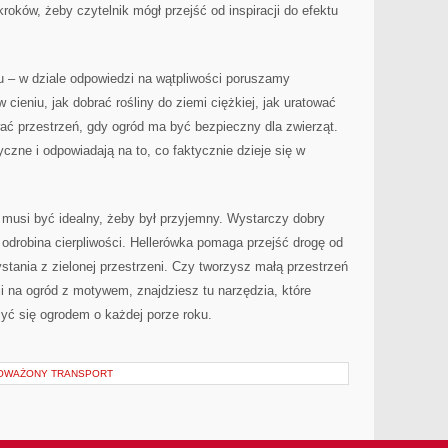
roków, żeby czytelnik mógł przejść od inspiracji do efektu
u – w dziale odpowiedzi na wątpliwości poruszamy
cieniu, jak dobrać rośliny do ziemi ciężkiej, jak uratować
wać przestrzeń, gdy ogród ma być bezpieczny dla zwierząt.
yczne i odpowiadają na to, co faktycznie dzieje się w
e musi być idealny, żeby był przyjemny. Wystarczy dobry
i odrobina cierpliwości. Hellerówka pomaga przejść drogę od
tania z zielonej przestrzeni. Czy tworzysz małą przestrzeń
ji na ogród z motywem, znajdziesz tu narzędzia, które
zyć się ogrodem o każdej porze roku.
NOWAŻONY TRANSPORT