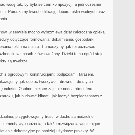
wać wodę tak, by była sercem kompozycji, a jednocześnie
iem. Poruszamy kwestie filtracji, doboru roślin wodnych oraz
ania.
nów, w serwisie mocno wybrzmiewa dział całoroczna opieka
dury dotyczące formowania, dokarmiania, gospodarki
towania roślin na suszę. Tłumaczymy, jak rozpoznawać
 szkodniki w sposób zrównoważony. Dzięki temu ogród staje
ekty są trwalsze.
ch z ogrodowymi konstrukcjami: podjazdami, tarasem,
kazujemy, jak dobrać tworzywo – drewno – do stylu i
ię całości. Osobne miejsce zajmuje nocna atmosfera:
mroku, jak budować klimat i jak łączyć bezpieczeństwo z
odzielnie, przygotowujemy treści w duchu samodzielne
i, elementy wyposażenia, a także rozwiązania wspierające
etlenie dekoracyjne po bardziej użytkowe projekty. W