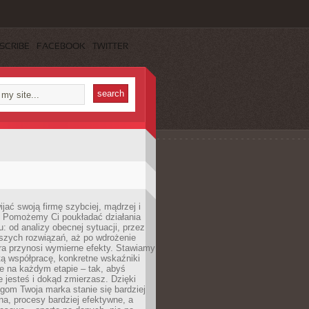
SCRIBE
FACEBOOK
TWITTER
jać swoją firmę szybciej, mądrzej i
 Pomożemy Ci poukładać działania
u: od analizy obecnej sytuacji, przez
szych rozwiązań, aż po wdrożenie
tóra przynosi wymierne efekty. Stawiamy
tą współpracę, konkretne wskaźniki
e na każdym etapie – tak, abyś
ie jesteś i dokąd zmierzasz. Dzięki
gom Twoja marka stanie się bardziej
a, procesy bardziej efektywne, a