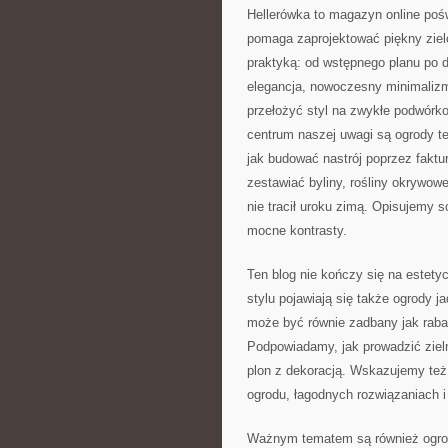
Hellerówka to magazyn online po
pomaga zaprojektować piękny zielo
praktyką: od wstępnego planu po do
elegancja, nowoczesny minimalizm 
przełożyć styl na zwykłe podwórko
centrum naszej uwagi są ogrody t
jak budować nastrój poprzez faktu
zestawiać byliny, rośliny okrywow
nie tracił uroku zimą. Opisujemy 
mocne kontrasty.
Ten blog nie kończy się na estet
stylu pojawiają się także ogrody 
może być równie zadbany jak rabat
Podpowiadamy, jak prowadzić zieln
plon z dekoracją. Wskazujemy też
ogrodu, łagodnych rozwiązaniach i
Ważnym tematem są również ogrod