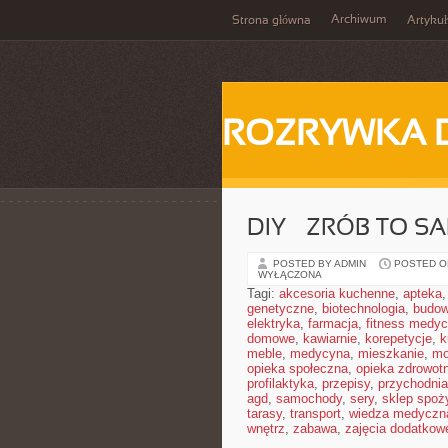
Archiwum
Strona główna
Artykuł
ROZRYWKA 
DIY – ZRÓB TO 
POSTED BY ADMIN
POSTED ON
WYŁĄCZONA
Tagi:
akcesoria kuchenne
,
apteka
genetyczne
,
biotechnologia
,
budow
elektryka
,
farmacja
,
fitness medy
domowe
,
kawiarnie
,
korepetycje
,
k
meble
,
medycyna
,
mieszkanie
,
mo
opieka społeczna
,
opieka zdrowot
profilaktyka
,
przepisy
,
przychodnia
agd
,
samochody
,
sery
,
sklep spoż
tarasy
,
transport
,
wiedza medyczn
wnętrz
,
zabawa
,
zajęcia dodatkow