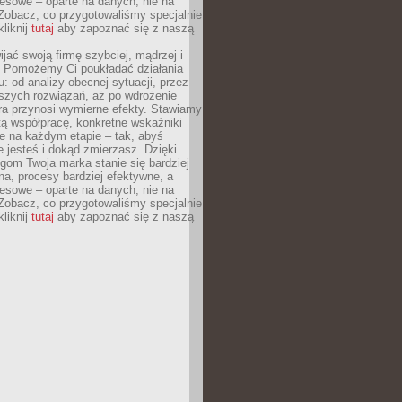
esowe – oparte na danych, nie na
Zobacz, co przygotowaliśmy specjalnie
kliknij
tutaj
aby zapoznać się z naszą
jać swoją firmę szybciej, mądrzej i
 Pomożemy Ci poukładać działania
u: od analizy obecnej sytuacji, przez
szych rozwiązań, aż po wdrożenie
tóra przynosi wymierne efekty. Stawiamy
tą współpracę, konkretne wskaźniki
e na każdym etapie – tak, abyś
ie jesteś i dokąd zmierzasz. Dzięki
gom Twoja marka stanie się bardziej
a, procesy bardziej efektywne, a
esowe – oparte na danych, nie na
Zobacz, co przygotowaliśmy specjalnie
kliknij
tutaj
aby zapoznać się z naszą