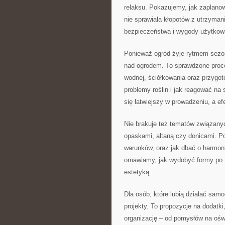
relaksu. Pokazujemy, jak zaplano
nie sprawiała kłopotów z utrzyman
bezpieczeństwa i wygody użytkow
Ponieważ ogród żyje rytmem sezo
nad ogrodem. To sprawdzone proce
wodnej, ściółkowania oraz przygo
problemy roślin i jak reagować na
się łatwiejszy w prowadzeniu, a ef
Nie brakuje też tematów związany
opaskami, altaną czy donicami. Po
warunków, oraz jak dbać o harmon
omawiamy, jak wydobyć formy po z
estetyką.
Dla osób, które lubią działać sam
projekty. To propozycje na dodatk
organizację – od pomysłów na oświ