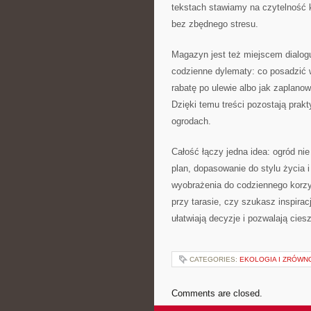
tekstach stawiamy na czytelność k
bez zbędnego stresu.
Magazyn jest też miejscem dialog
codzienne dylematy: co posadzić w 
rabatę po ulewie albo jak zaplano
Dzięki temu treści pozostają prakt
ogrodach.
Całość łączy jedna idea: ogród ni
plan, dopasowanie do stylu życia 
wyobrażenia do codziennego korzys
przy tarasie, czy szukasz inspirac
ułatwiają decyzje i pozwalają cies
CATEGORIES:
EKOLOGIA I ZRÓW
Comments are closed.