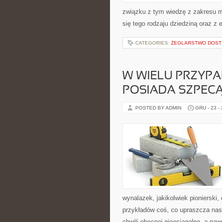
związku z tym wiedzę z zakresu m
się tego rodzaju dziedziną oraz z 
CATEGORIES:
ŻEGLARSTWO DOST
W WIELU PRZYPA
POSIADA SZPECĄ
POSTED BY ADMIN
GRU - 23 -
wynalazek, jakikolwiek pionierski,
przykładów coś, co upraszcza nas
chwili obecnej nieosiągalne, a na