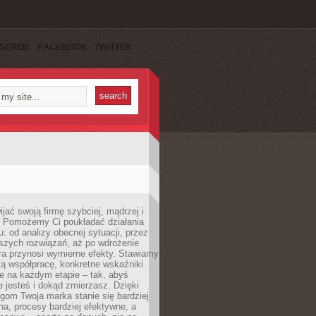
SCRIBE
FACEBOOK
TWITTER
jać swoją firmę szybciej, mądrzej i
 Pomożemy Ci poukładać działania
u: od analizy obecnej sytuacji, przez
szych rozwiązań, aż po wdrożenie
tóra przynosi wymierne efekty. Stawiamy
tą współpracę, konkretne wskaźniki
e na każdym etapie – tak, abyś
ie jesteś i dokąd zmierzasz. Dzięki
gom Twoja marka stanie się bardziej
a, procesy bardziej efektywne, a