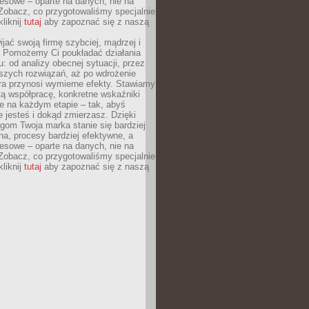
esowe – oparte na danych, nie na
Zobacz, co przygotowaliśmy specjalnie
kliknij
tutaj
aby zapoznać się z naszą
jać swoją firmę szybciej, mądrzej i
 Pomożemy Ci poukładać działania
u: od analizy obecnej sytuacji, przez
szych rozwiązań, aż po wdrożenie
tóra przynosi wymierne efekty. Stawiamy
tą współpracę, konkretne wskaźniki
e na każdym etapie – tak, abyś
ie jesteś i dokąd zmierzasz. Dzięki
gom Twoja marka stanie się bardziej
a, procesy bardziej efektywne, a
esowe – oparte na danych, nie na
Zobacz, co przygotowaliśmy specjalnie
kliknij
tutaj
aby zapoznać się z naszą