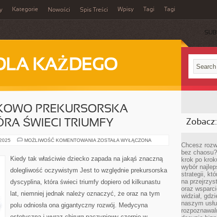
Kategorie
Wpisy
Tagi
Tagi
y
Nowości
Spis Treści
SUB
DLA KAŻDEGO
NKOWO PREKURSORSKA
ÓRA ŚWIECI TRIUMFY
Zobacz:
JEST
 2025
MOŻLIWOŚĆ KOMENTOWANIA
ZOSTAŁA WYŁĄCZONA
Chcesz rozwi
TO
STOSUNKOWO
bez chaosu?
PREKURSORSKA
Kiedy tak właściwie dziecko zapada na jakąś znaczną
krok po krok
DYSCYPLINA,
wybór najlep
KTÓRA
dolegliwość oczywistym Jest to względnie prekursorska
ŚWIECI
strategii, k
TRIUMFY
na przejrzys
dyscyplina, która świeci triumfy dopiero od kilkunastu
oraz wsparci
lat, niemniej jednak należy oznaczyć, że oraz na tym
widział, gdz
naszym usłu
polu odniosła ona gigantyczny rozwój. Medycyna
rozpoznawaln
estetyczna i wyraz chirurg naczyniowy czerpie w