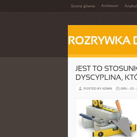
Archiwum
Strona główna
Artykuł
ROZRYWKA 
JEST TO STOSU
DYSCYPLINA, KT
POSTED BY ADMIN
GRU - 23 -