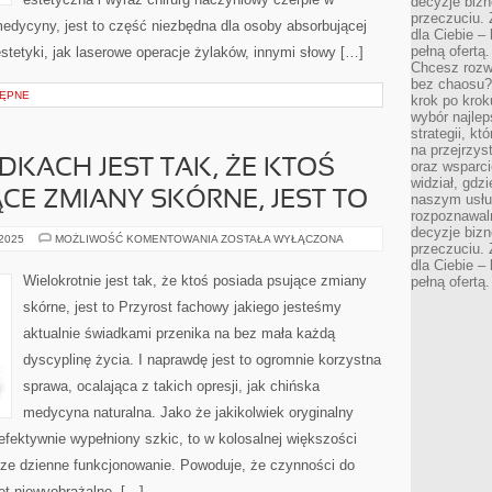
decyzje bizn
przeczuciu. 
edycyny, jest to część niezbędna dla osoby absorbującej
dla Ciebie – 
pełną ofertą.
estetyki, jak laserowe operacje żylaków, innymi słowy […]
Chcesz rozwi
bez chaosu?
ĘPNE
krok po krok
wybór najlep
strategii, k
na przejrzys
DKACH JEST TAK, ŻE KTOŚ
oraz wsparci
widział, gdz
CE ZMIANY SKÓRNE, JEST TO
naszym usłu
rozpoznawaln
decyzje bizn
W
 2025
MOŻLIWOŚĆ KOMENTOWANIA
ZOSTAŁA WYŁĄCZONA
przeczuciu. 
WIELU
PRZYPADKACH
dla Ciebie – 
JEST
Wielokrotnie jest tak, że ktoś posiada psujące zmiany
pełną ofertą.
TAK,
ŻE
skórne, jest to Przyrost fachowy jakiego jesteśmy
KTOŚ
POSIADA
aktualnie świadkami przenika na bez mała każdą
SZPECĄCE
ZMIANY
dyscyplinę życia. I naprawdę jest to ogromnie korzystna
SKÓRNE,
JEST
TO
sprawa, ocalająca z takich opresji, jak chińska
medycyna naturalna. Jako że jakikolwiek oryginalny
 efektywnie wypełniony szkic, to w kolosalnej większości
ze dzienne funkcjonowanie. Powoduje, że czynności do
wet niewyobrażalne, […]