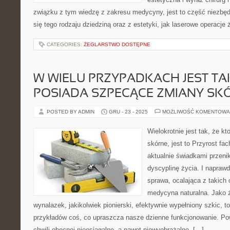
związku z tym wiedzę z zakresu medycyny, jest to część niezbęd
się tego rodzaju dziedziną oraz z estetyki, jak laserowe operacje
CATEGORIES:
ŻEGLARSTWO DOSTĘPNE
W WIELU PRZYPADKACH JEST TAK
POSIADA SZPECĄCE ZMIANY SKÓ
POSTED BY ADMIN
GRU - 23 - 2025
MOŻLIWOŚĆ KOMENTOWA
Wielokrotnie jest tak, że k
skórne, jest to Przyrost fa
aktualnie świadkami przeni
dyscyplinę życia. I naprawd
sprawa, ocalająca z takich o
medycyna naturalna. Jako ż
wynalazek, jakikolwiek pionierski, efektywnie wypełniony szkic, t
przykładów coś, co upraszcza nasze dzienne funkcjonowanie. Po
chwili obecnej nieosiągalne, a nawet niewyobrażalne, […]