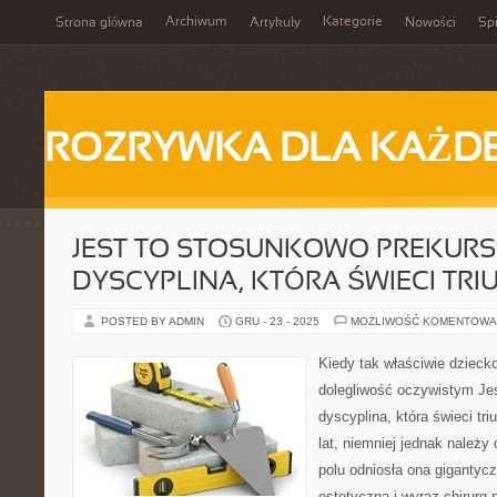
Archiwum
Kategorie
Strona główna
Artykuły
Nowości
Spi
ROZRYWKA DLA KAŻD
JEST TO STOSUNKOWO PREKUR
DYSCYPLINA, KTÓRA ŚWIECI TRI
POSTED BY ADMIN
GRU - 23 - 2025
MOŻLIWOŚĆ KOMENTOWA
Kiedy tak właściwie dzieck
dolegliwość oczywistym Jes
dyscyplina, która świeci tri
lat, niemniej jednak należy
polu odniosła ona gigantyc
estetyczna i wyraz chirurg