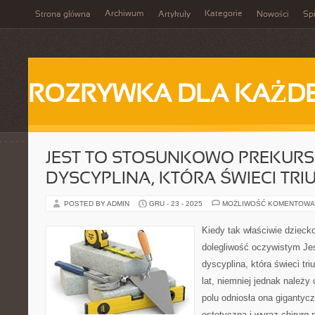
Archiwum
Kategorie
Strona główna
Artykuły
Nowości
Spi
ROZRYWKA DLA KAŻD
JEST TO STOSUNKOWO PREKUR
DYSCYPLINA, KTÓRA ŚWIECI TRI
POSTED BY ADMIN
GRU - 23 - 2025
MOŻLIWOŚĆ KOMENTOWA
Kiedy tak właściwie dzieck
dolegliwość oczywistym Jes
dyscyplina, która świeci tri
lat, niemniej jednak należy
polu odniosła ona gigantyc
estetyczna i wyraz chirurg