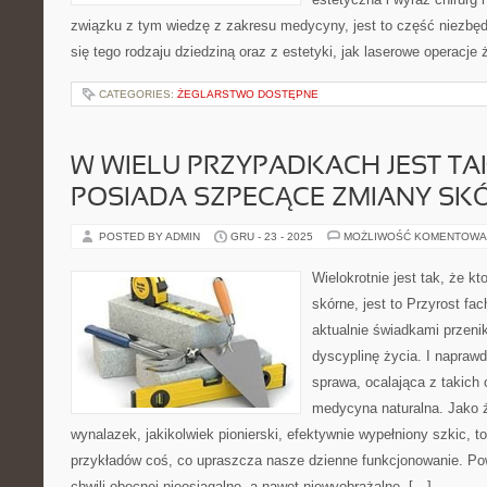
związku z tym wiedzę z zakresu medycyny, jest to część niezbęd
się tego rodzaju dziedziną oraz z estetyki, jak laserowe operacje
CATEGORIES:
ŻEGLARSTWO DOSTĘPNE
W WIELU PRZYPADKACH JEST TAK
POSIADA SZPECĄCE ZMIANY SKÓ
POSTED BY ADMIN
GRU - 23 - 2025
MOŻLIWOŚĆ KOMENTOWA
Wielokrotnie jest tak, że k
skórne, jest to Przyrost fa
aktualnie świadkami przeni
dyscyplinę życia. I naprawd
sprawa, ocalająca z takich o
medycyna naturalna. Jako ż
wynalazek, jakikolwiek pionierski, efektywnie wypełniony szkic, t
przykładów coś, co upraszcza nasze dzienne funkcjonowanie. Po
chwili obecnej nieosiągalne, a nawet niewyobrażalne, […]