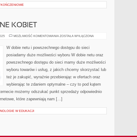
WYKOŃCZENIOWE
NE KOBIET
PROBLEMY
2025
MOŻLIWOŚĆ KOMENTOWANIA
ZOSTAŁA WYŁĄCZONA
SKÓRNE
KOBIET
W dobie netu i powszechnego dostępu do sieci
posiadamy duże możliwości wyboru W dobie netu oraz
powszechnego dostępu do sieci mamy duże możliwości
wyboru towarów i usług, z jakich chcemy skorzystać lub
też je zakupić, wyraźnie przebierając w ofertach oraz
wybierając te zdaniem optymalne – czy to pod kątem
 Internecie możemy odszukać punkt sprzedaży odpowiednio
ernetowe, które zapewniają nam […]
NOLOGIE W EDUKACJI