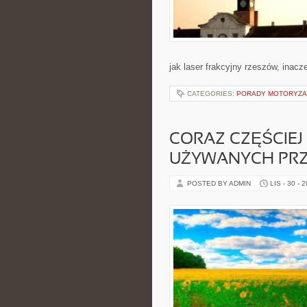
jak laser frakcyjny rzeszów, inacz
CATEGORIES:
PORADY MOTORYZA
CORAZ CZĘŚCIEJ
UŻYWANYCH PRZ
POSTED BY ADMIN
LIS - 30 - 