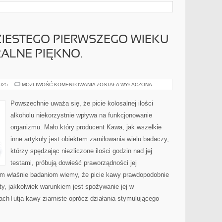
IESTEGO PIERWSZEGO WIEKU
ALNE PIĘKNO.
ŚWIATEM
2025
MOŻLIWOŚĆ KOMENTOWANIA
ZOSTAŁA WYŁĄCZONA
DWUDZIESTEGO
PIERWSZEGO
WIEKU
Powszechnie uważa się, że picie kolosalnej ilości
DOWODZI
NATURALNE
alkoholu niekorzystnie wpływa na funkcjonowanie
PIĘKNO.
NIENATURALNE
organizmu. Mało który producent Kawa, jak wszelkie
inne artykuły jest obiektem zamiłowania wielu badaczy,
którzy spędzając niezliczone ilości godzin nad jej
testami, próbują dowieść praworządności jej
kim właśnie badaniom wiemy, że picie kawy prawdopodobnie
y, jakkolwiek warunkiem jest spożywanie jej w
chTutja kawy ziarniste oprócz działania stymulującego