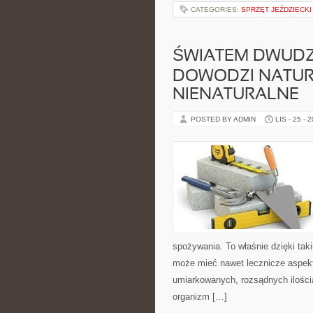
CATEGORIES:
SPRZĘT JEŹDZIECKI
ŚWIATEM DWUDZ
DOWODZI NATUR
NIENATURALNE
POSTED BY ADMIN
LIS - 25 - 
spożywania. To właśnie dzięki ta
może mieć nawet lecznicze aspekt
umiarkowanych, rozsądnych ilościa
organizm […]