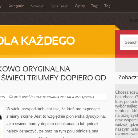
Kategorie
Wpisy
Tagi
Tagi
y
Nowości
Spis Treści
SUB
DLA KAŻDEGO
NKOWO ORYGINALNA
 ŚWIECI TRIUMFY DOPIERO OD
Zobacz:
Chcesz rozwi
bez chaosu?
JEST
2025
MOŻLIWOŚĆ KOMENTOWANIA
ZOSTAŁA WYŁĄCZONA
TO
krok po krok
STOSUNKOWO
wybór najlep
ORYGINALNA
W wielu przypadkach jest tak, że ktoś ma szpecące
strategii, k
DZIEDZINA,
JAKA
na przejrzys
zmiany skórne Jest to względnie pionierska dyscyplina,
ŚWIECI
oraz wsparci
TRIUMFY
jaka świeci triumfy dopiero od kilkunastu lat, jednak
DOPIERO
widział, gdz
OD
naszym usłu
należy oznaczyć, że oraz na tym polu odniosła ona
KILKUNASTU
rozpoznawaln
LAT