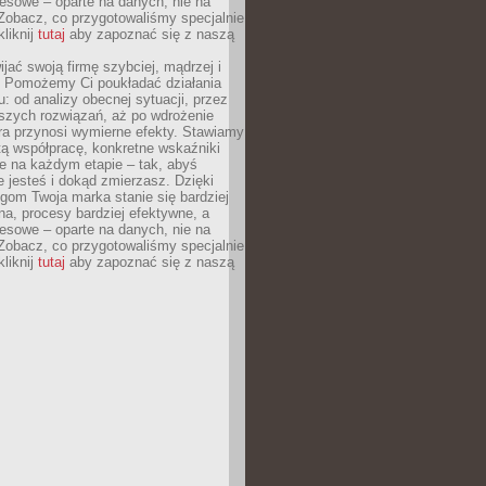
esowe – oparte na danych, nie na
Zobacz, co przygotowaliśmy specjalnie
kliknij
tutaj
aby zapoznać się z naszą
jać swoją firmę szybciej, mądrzej i
 Pomożemy Ci poukładać działania
u: od analizy obecnej sytuacji, przez
szych rozwiązań, aż po wdrożenie
tóra przynosi wymierne efekty. Stawiamy
tą współpracę, konkretne wskaźniki
e na każdym etapie – tak, abyś
ie jesteś i dokąd zmierzasz. Dzięki
gom Twoja marka stanie się bardziej
a, procesy bardziej efektywne, a
esowe – oparte na danych, nie na
Zobacz, co przygotowaliśmy specjalnie
kliknij
tutaj
aby zapoznać się z naszą