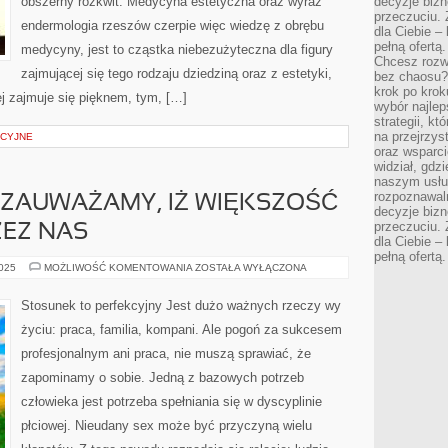
obszerny rozkwit. Medycyna estetyczna oraz wyraz
decyzje bizn
przeczuciu. 
endermologia rzeszów czerpie więc wiedzę z obrębu
dla Ciebie – 
pełną ofertą.
medycyny, jest to cząstka niebezużyteczna dla figury
Chcesz rozwi
zajmującej się tego rodzaju dziedziną oraz z estetyki,
bez chaosu?
krok po krok
ej zajmuje się pięknem, tym, […]
wybór najlep
strategii, k
na przejrzys
CYJNE
oraz wsparci
widział, gdz
naszym usłu
rozpoznawaln
 ZAUWAŻAMY, IŻ WIĘKSZOŚĆ
decyzje bizn
przeczuciu. 
EZ NAS
dla Ciebie – 
pełną ofertą.
CORAZ
2025
MOŻLIWOŚĆ KOMENTOWANIA
ZOSTAŁA WYŁĄCZONA
CZĘŚCIEJ
ZAUWAŻAMY,
IŻ
Stosunek to perfekcyjny Jest dużo ważnych rzeczy wy
WIĘKSZOŚĆ
UŻYWANYCH
życiu: praca, familia, kompani. Ale pogoń za sukcesem
PRZEZ
NAS
profesjonalnym ani praca, nie muszą sprawiać, że
zapominamy o sobie. Jedną z bazowych potrzeb
człowieka jest potrzeba spełniania się w dyscyplinie
płciowej. Nieudany sex może być przyczyną wielu