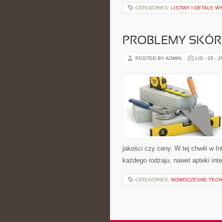
CATEGORIES:
LISTWY I DETALE 
PROBLEMY SKÓR
POSTED BY ADMIN
LIS - 25 - 
jakości czy ceny. W tej chwili w
każdego rodzaju, nawet apteki int
CATEGORIES:
NOWOCZESNE TECH