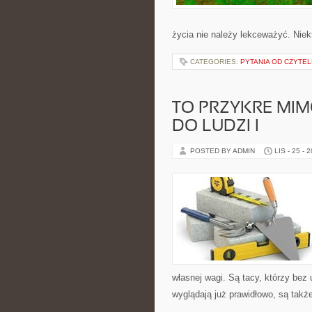
życia nie należy lekceważyć. Nie
CATEGORIES:
PYTANIA OD CZYTE
TO PRZYKRE MIM
DO LUDZI I
POSTED BY ADMIN
LIS - 25 - 
własnej wagi. Są tacy, którzy bez
wyglądają już prawidłowo, są takż