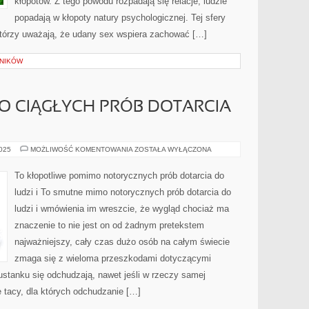
kłopotów. Z tego powodu rozpadają się relacje; ludzie
popadają w kłopoty natury psychologicznej. Tej sfery
którzy uważają, że udany sex wspiera zachować […]
LNIKÓW
O CIĄGŁYCH PRÓB DOTARCIA
TO
2025
MOŻLIWOŚĆ KOMENTOWANIA
ZOSTAŁA WYŁĄCZONA
PRZYKRE
MIMO
CIĄGŁYCH
To kłopotliwe pomimo notorycznych prób dotarcia do
PRÓB
DOTARCIA
ludzi i To smutne mimo notorycznych prób dotarcia do
DO
LUDZI
ludzi i wmówienia im wreszcie, że wygląd chociaż ma
I
znaczenie to nie jest on od żadnym pretekstem
najważniejszy, cały czas dużo osób na całym świecie
zmaga się z wieloma przeszkodami dotyczącymi
 ustanku się odchudzają, nawet jeśli w rzeczy samej
e tacy, dla których odchudzanie […]