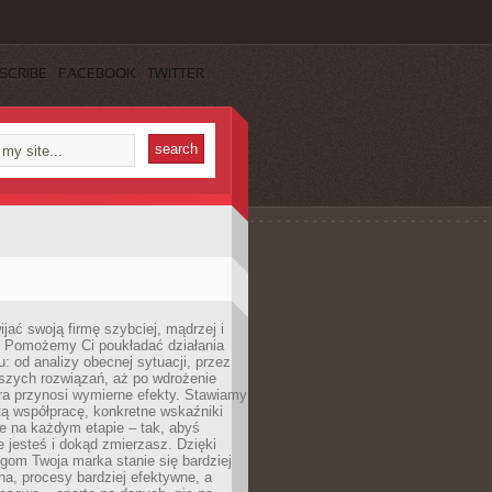
SCRIBE
FACEBOOK
TWITTER
jać swoją firmę szybciej, mądrzej i
 Pomożemy Ci poukładać działania
u: od analizy obecnej sytuacji, przez
szych rozwiązań, aż po wdrożenie
tóra przynosi wymierne efekty. Stawiamy
tą współpracę, konkretne wskaźniki
e na każdym etapie – tak, abyś
ie jesteś i dokąd zmierzasz. Dzięki
gom Twoja marka stanie się bardziej
a, procesy bardziej efektywne, a