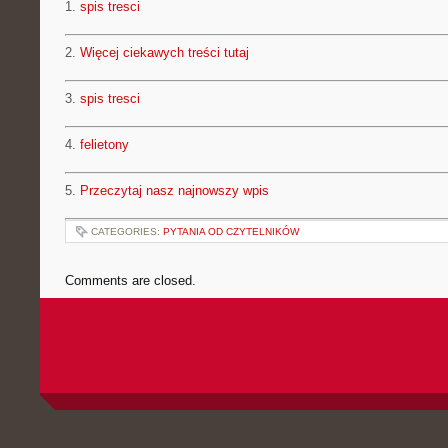
1.
spis tresci
2.
Więcej ciekawych treści tutaj
3.
spis tresci
4.
felietony
5.
Przeczytaj nasz najnowszy wpis
CATEGORIES:
PYTANIA OD CZYTELNIKÓW
Comments are closed.