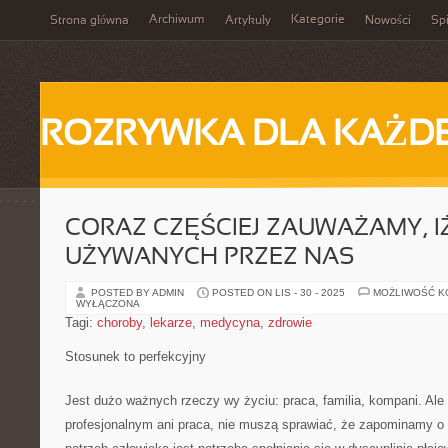
Archiwum
Kategorie
Strona główna
Artykuły
Nowości
Spi
ROZRYWKA DLA KAŻD
CORAZ CZĘŚCIEJ ZAUWAŻAMY, I
UŻYWANYCH PRZEZ NAS
POSTED BY ADMIN
POSTED ON LIS - 30 - 2025
MOŻLIWOŚĆ 
WYŁĄCZONA
Tagi:
choroby
,
lekarze
,
medycyna
,
zdrowie
Stosunek to perfekcyjny
Jest dużo ważnych rzeczy wy życiu: praca, familia, kompani. Al
profesjonalnym ani praca, nie muszą sprawiać, że zapominamy o