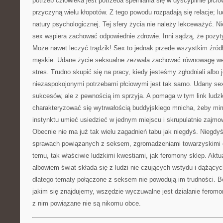
potrzeb człowieka jest potrzeba spełniania się w dyscyplinie płc
przyczyną wielu kłopotów. Z tego powodu rozpadają się relacje; l
natury psychologicznej. Tej sfery życia nie należy lekceważyć. N
sex wspiera zachować odpowiednie zdrowie. Inni sądzą, że pozyty
Może nawet leczyć trądzik! Sex to jednak przede wszystkim źródł
męskie. Udane życie seksualne zezwala zachować równowagę we
stres. Trudno skupić się na pracy, kiedy jesteśmy zgłodniali albo
niezaspokojonymi potrzebami płciowymi jest tak samo. Udany sex
sukcesów, ale z pewnością im sprzyja. A pomaga w tym link ludz
charakteryzować się wytrwałością buddyjskiego mnicha, żeby m
instynktu umieć usiedzieć w jednym miejscu i skrupulatnie zajm
Obecnie nie ma już tak wielu zagadnień tabu jak niegdyś. Niegdyś
sprawach powiązanych z seksem, zgromadzeniami towarzyskimi 
temu, tak właściwie ludzkimi kwestiami, jak feromony sklep. Aktual
albowiem świat składa się z ludzi nie czujących wstydu i dążącyc
dlatego tematy połączone z seksem nie powodują im trudności. 
jakim się znajdujemy, wszędzie wyczuwalne jest działanie feromo
z nim powiązane nie są nikomu obce.