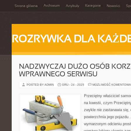
Archiwum
Kategorie
Strona główna
Artykuły
Nowości
Spi
ROZRYWKA DLA KAŻD
NADZWYCZAJ DUŻO OSÓB KORZY
WPRAWNEGO SERWISU
POSTED BY ADMIN
GRU - 24 - 2025
MOŻLIWOŚĆ KOMENTOWA
Przeciętny właściciel samo
na kwestii, czym Przeciętn
zwykle nie zastanawia się
powierzchnia jego pojazdu.
wymarzonym odcieniu prosto
warstwa lakieru ulegnie za