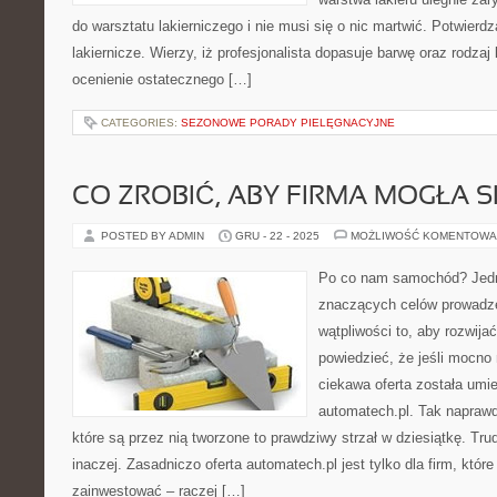
do warsztatu lakierniczego i nie musi się o nic martwić. Potwierdz
lakiernicze. Wierzy, iż profesjonalista dopasuje barwę oraz rodzaj 
ocenienie ostatecznego […]
CATEGORIES:
SEZONOWE PORADY PIELĘGNACYJNE
CO ZROBIĆ, ABY FIRMA MOGŁA S
POSTED BY ADMIN
GRU - 22 - 2025
MOŻLIWOŚĆ KOMENTOWA
Po co nam samochód? Jedn
znaczących celów prowadzen
wątpliwości to, aby rozwija
powiedzieć, że jeśli mocno 
ciekawa oferta została um
automatech.pl. Tak naprawd
które są przez nią tworzone to prawdziwy strzał w dziesiątkę. T
inaczej. Zasadniczo oferta automatech.pl jest tylko dla firm, które
zainwestować – raczej […]