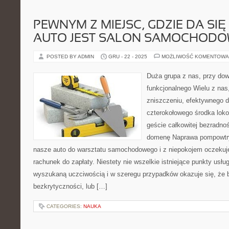
PEWNYM Z MIEJSC, GDZIE DA SIĘ
AUTO JEST SALON SAMOCHOD
POSTED BY ADMIN
GRU - 22 - 2025
MOŻLIWOŚĆ KOMENTOWA
Duża grupa z nas, przy do
funkcjonalnego Wielu z na
zniszczeniu, efektywnego d
czterokołowego środka loko
geście całkowitej bezradno
domenę Naprawa pompowtr
nasze auto do warsztatu samochodowego i z niepokojem oczek
rachunek do zapłaty. Niestety nie wszelkie istniejące punkty usł
wyszukaną uczciwością i w szeregu przypadków okazuje się, że 
bezkrytyczności, lub […]
CATEGORIES:
NAUKA