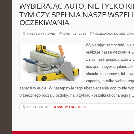
WYBIERAJĄC AUTO, NIE TYLKO KI
TYM CZY SPEŁNIA NASZE WSZEL
OCZEKIWANIA
POSTED BY ADMIN
GRU - 22 - 2025
MOŻLIWOŚĆ KOMENTOWA
Wybierając samochód, nie t
realizuje nasze wszystkie
z nas, jeśli posiada auto z c
bieżąco nabywać jakieś akce
choinki zapachowe, lub ewen
zapachy, a tylko wobec teg
zapach w aucie. W następstwie tego ubezpieczenie ocp to nie w
przeróżnego rodzaju ozdoby, na przykład koszulki ukochanego […
CATEGORIES:
ŻEGLARSTWO DOSTĘPNE