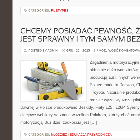
CATEGORIES:
FILETYPES
CHCEMY POSIADAĆ PEWNOŚĆ, 
JEST SPRAWNY I TYM SAMYM BE
POSTED BY ADMIN
GRU - 22 - 2025
MOŻLIWOŚĆ KOMENTOWA
Zagadnienia motoryzacyjne
aktualnie dużo warsztatów, 
produkcją aut i innych weh
Polsce marki to Daewoo, Ch
i Toyota. Naturalnie produk
rodzaje wyżej wyszczegól
Dawniej w Polsce produkowano Beskidy, Fiaty 125 i 126P, Syreny
dziejowe wehikuły są znane wszelkim Polakom, którzy choć odrobi
motoryzacją. Już dziś rzadkością jest […]
CATEGORIES:
MŁODZIEŻ I EDUKACJA PRZYRODNICZA