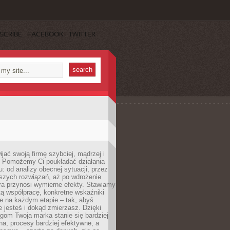
SCRIBE
FACEBOOK
TWITTER
jać swoją firmę szybciej, mądrzej i
 Pomożemy Ci poukładać działania
u: od analizy obecnej sytuacji, przez
szych rozwiązań, aż po wdrożenie
tóra przynosi wymierne efekty. Stawiamy
tą współpracę, konkretne wskaźniki
e na każdym etapie – tak, abyś
ie jesteś i dokąd zmierzasz. Dzięki
gom Twoja marka stanie się bardziej
a, procesy bardziej efektywne, a