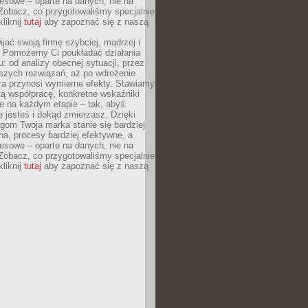
esowe – oparte na danych, nie na
Zobacz, co przygotowaliśmy specjalnie
kliknij
tutaj
aby zapoznać się z naszą
jać swoją firmę szybciej, mądrzej i
 Pomożemy Ci poukładać działania
u: od analizy obecnej sytuacji, przez
szych rozwiązań, aż po wdrożenie
tóra przynosi wymierne efekty. Stawiamy
tą współpracę, konkretne wskaźniki
e na każdym etapie – tak, abyś
ie jesteś i dokąd zmierzasz. Dzięki
gom Twoja marka stanie się bardziej
a, procesy bardziej efektywne, a
esowe – oparte na danych, nie na
Zobacz, co przygotowaliśmy specjalnie
kliknij
tutaj
aby zapoznać się z naszą