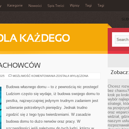
Kategorie
Wpisy
Tagi
Tagi
y
Nowości
Spis Treści
SUB
DLA KAŻDEGO
FACHOWCÓW
Zobacz:
POSZUKUJEMY
2025
MOŻLIWOŚĆ KOMENTOWANIA
ZOSTAŁA WYŁĄCZONA
FACHOWCÓW
Chcesz rozwi
Budowa własnego domu – to z pewnością nic prostego!
bez chaosu?
Ludziom często się wydaje, iż budowa swojego domu to
krok po krok
wybór najlep
pestka, najzwyczajniej jedynym trudnym zadaniem jest
strategii, k
uzbieranie potrzebnych pieniędzy. Jednak trudno
na przejrzys
oraz wsparci
zgodzić się z tego typu twierdzeniami. W zasadzie
widział, gdz
naszym usłu
budowa domu to dużo nerwów oraz pracy. W
rozpoznawaln
szczególności jeśli należymy do tych ludzi, którzy w