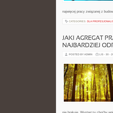
najwięcej pracy związanej z bud
CATEGORIES:
DLA PROFESJONAL
JAKI AGREGAT P
NAJBARDZIEJ OD
POSTED BY ADMIN
LIS - 30 - 
nie brakuje. Wystarczy choćby wp