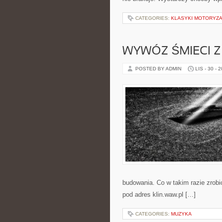
CATEGORIES:
KLASYKI MOTORYZA
WYWÓZ ŚMIECI 
POSTED BY ADMIN
LIS - 30 - 
budowania. Co w takim razie zrob
pod adres klin.waw.pl […]
CATEGORIES:
MUZYKA