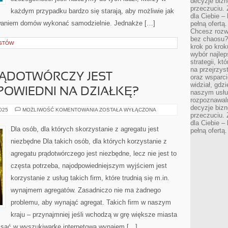
decyzje bizn
przeczuciu. 
każdym przypadku bardzo się starają, aby możliwie jak
dla Ciebie – 
owaniem domów wykonać samodzielnie. Jednakże […]
pełną ofertą.
Chcesz rozwi
bez chaosu?
ISTÓW
krok po krok
wybór najlep
strategii, k
na przejrzys
RĄDOTWÓRCZY JEST
oraz wsparci
widział, gdz
POWIEDNI NA DZIAŁKĘ?
naszym usłu
rozpoznawaln
decyzje bizn
JAKI
2025
MOŻLIWOŚĆ KOMENTOWANIA
ZOSTAŁA WYŁĄCZONA
przeczuciu. 
AGREGAT
PRĄDOTWÓRCZY
dla Ciebie – 
JEST
Dla osób, dla których skorzystanie z agregatu jest
pełną ofertą.
NAJBARDZIEJ
ODPOWIEDNI
niezbędne Dla takich osób, dla których korzystanie z
NA
DZIAŁKĘ?
agregatu prądotwórczego jest niezbędne, lecz nie jest to
częsta potrzeba, najodpowiedniejszym wyjściem jest
korzystanie z usług takich firm, które trudnią się m.in.
wynajmem agregatów. Zasadniczo nie ma żadnego
problemu, aby wynająć agregat. Takich firm w naszym
kraju – przynajmniej jeśli wchodzą w grę większe miasta
isać w wyszukiwarkę internetową wynajem […]