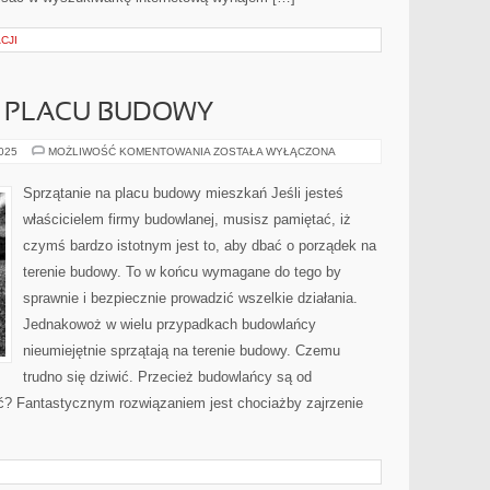
CJI
Z PLACU BUDOWY
WYWÓZ
2025
MOŻLIWOŚĆ KOMENTOWANIA
ZOSTAŁA WYŁĄCZONA
ŚMIECI
Z
PLACU
Sprzątanie na placu budowy mieszkań Jeśli jesteś
BUDOWY
właścicielem firmy budowlanej, musisz pamiętać, iż
czymś bardzo istotnym jest to, aby dbać o porządek na
terenie budowy. To w końcu wymagane do tego by
sprawnie i bezpiecznie prowadzić wszelkie działania.
Jednakowoż w wielu przypadkach budowlańcy
nieumiejętnie sprzątają na terenie budowy. Czemu
trudno się dziwić. Przecież budowlańcy są od
ić? Fantastycznym rozwiązaniem jest chociażby zajrzenie