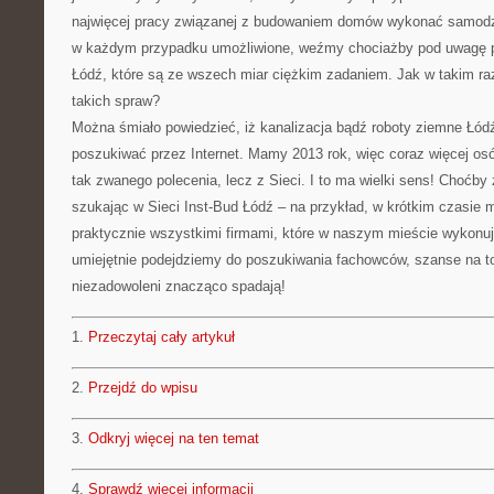
najwięcej pracy związanej z budowaniem domów wykonać samodzie
w każdym przypadku umożliwione, weźmy chociażby pod uwagę pr
Łódź, które są ze wszech miar ciężkim zadaniem. Jak w takim ra
takich spraw?
Można śmiało powiedzieć, iż kanalizacja bądź roboty ziemne Łódź t
poszukiwać przez Internet. Mamy 2013 rok, więc coraz więcej os
tak zwanego polecenia, lecz z Sieci. I to ma wielki sens! Choćby z
szukając w Sieci Inst-Bud Łódź – na przykład, w krótkim czasie
praktycznie wszystkimi firmami, które w naszym mieście wykonuj
umiejętnie podejdziemy do poszukiwania fachowców, szanse na t
niezadowoleni znacząco spadają!
1.
Przeczytaj cały artykuł
2.
Przejdź do wpisu
3.
Odkryj więcej na ten temat
4.
Sprawdź więcej informacji