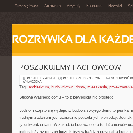
Archiwum
Kategorie
Strona główna
Artykuły
Nowości
Spi
ROZRYWKA DLA KAŻD
POSZUKUJEMY FACHOWCÓW
POSTED BY ADMIN
POSTED ON LIS - 30 - 2025
MOŻLIWOŚĆ 
WYŁĄCZONA
Tagi:
architektura
,
budownictwo
,
domy
,
mieszkania
,
projektowanie
Budowa własnego domu – to z pewnością nic prostego!
Ludziom często się wydaje, iż budowa swojego domu to pestka, 
trudnym zadaniem jest uzbieranie potrzebnych pieniędzy. Jednak 
typu twierdzeniami. W zasadzie budowa domu to dużo nerwów ora
jeśli należymy do tych ludzi, którzy w każdym przypadku bardzo s