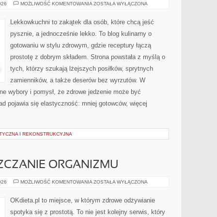
CIASTA
026
MOŻLIWOŚĆ KOMENTOWANIA
ZOSTAŁA WYŁĄCZONA
I
DESERY
Lekkowkuchni to zakątek dla osób, które chcą jeść
pysznie, a jednocześnie lekko. To blog kulinarny o
gotowaniu w stylu zdrowym, gdzie receptury łączą
prostotę z dobrym składem. Strona powstała z myślą o
tych, którzy szukają lżejszych posiłków, sprytnych
zamienników, a także deserów bez wyrzutów. W
ne wybory i pomysł, że zdrowe jedzenie może być
d pojawia się elastyczność: mniej gotowców, więcej
TYCZNA I REKONSTRUKCYJNA
ZCZANIE ORGANIZMU
DETOKS
026
MOŻLIWOŚĆ KOMENTOWANIA
ZOSTAŁA WYŁĄCZONA
I
OCZYSZCZANIE
ORGANIZMU
OKdieta.pl to miejsce, w którym zdrowe odżywianie
spotyka się z prostotą. To nie jest kolejny serwis, który