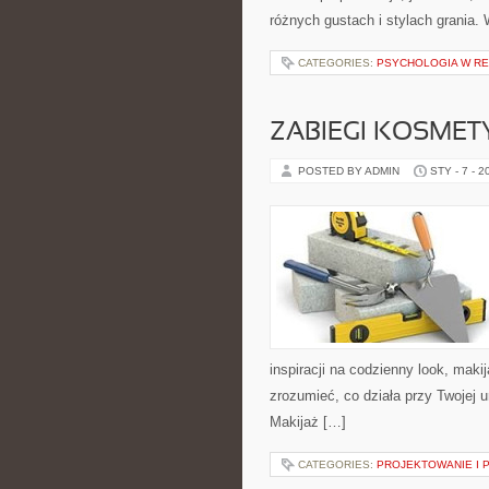
różnych gustach i stylach grania.
CATEGORIES:
PSYCHOLOGIA W REH
ZABIEGI KOSMET
POSTED BY ADMIN
STY - 7 - 2
inspiracji na codzienny look, makij
zrozumieć, co działa przy Twojej u
Makijaż […]
CATEGORIES:
PROJEKTOWANIE I 