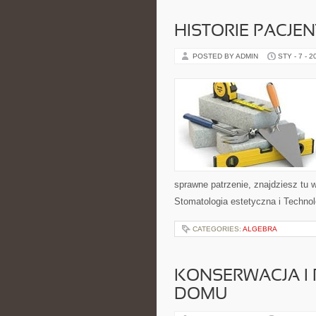
HISTORIE PACJE
POSTED BY ADMIN
STY - 7 - 2
sprawne patrzenie, znajdziesz tu 
Stomatologia estetyczna i Technol
CATEGORIES:
ALGEBRA
KONSERWACJA I
DOMU