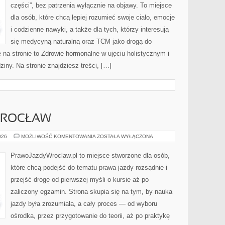
części”, bez patrzenia wyłącznie na objawy. To miejsce
dla osób, które chcą lepiej rozumieć swoje ciało, emocje
i codzienne nawyki, a także dla tych, którzy interesują
się medycyną naturalną oraz TCM jako drogą do
 na stronie to Zdrowie hormonalne w ujęciu holistycznym i
ziny. Na stronie znajdziesz treści, […]
WROCŁAW
SZKOŁY
026
MOŻLIWOŚĆ KOMENTOWANIA
ZOSTAŁA WYŁĄCZONA
JAZDY
WROCŁAW
PrawoJazdyWroclaw.pl to miejsce stworzone dla osób,
które chcą podejść do tematu prawa jazdy rozsądnie i
przejść drogę od pierwszej myśli o kursie aż po
zaliczony egzamin. Strona skupia się na tym, by nauka
jazdy była zrozumiała, a cały proces — od wyboru
ośrodka, przez przygotowanie do teorii, aż po praktykę