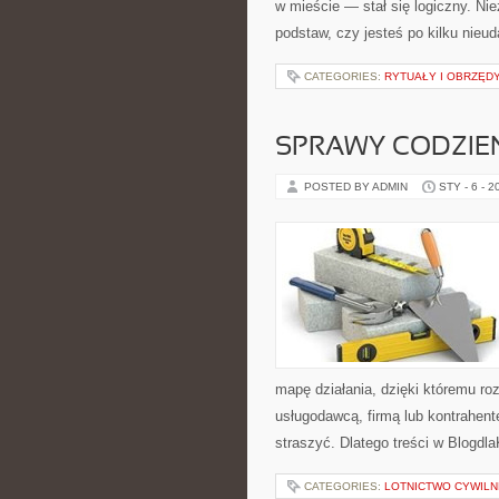
w mieście — stał się logiczny. Ni
podstaw, czy jesteś po kilku nieu
CATEGORIES:
RYTUAŁY I OBRZĘD
SPRAWY CODZIE
POSTED BY ADMIN
STY - 6 - 2
mapę działania, dzięki któremu r
usługodawcą, firmą lub kontrahent
straszyć. Dlatego treści w Blogdl
CATEGORIES:
LOTNICTWO CYWILN