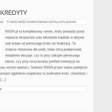
 KREDYTY
FINANSOWANIE
026
MOŻLIWOŚĆ KOMENTOWANIA
ZOSTAŁA WYŁĄCZONA
I
KREDYTY
RSGN.pl to kompleksowy serwis, który prowadzi przez
wsparcie eksperckie oraz lokowanie kapitału w aktywa
real estate od pierwszego kroku do finalizacji. To
miejsce stworzone dla osób, które chcą podejmować
świadome decyzje: czy to przy zakupie pierwszego
lokum, czy przy rozszerzaniu portfela inwestycji na
nowy wzrost wartości. Sednem RSGN.pl jest realne podejście
amiast ogólników znajdziesz tu konkretne kroki, checklisty i
 […]
JE