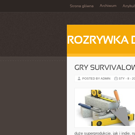
Archiwum
Strona główna
Artykuł
ROZRYWKA 
GRY SURVIVALO
POSTED BY ADMIN
STY - 8 - 2
duże superprodukcje, jak i indie,