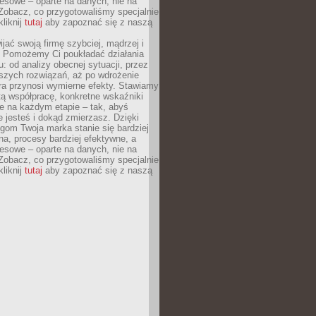
esowe – oparte na danych, nie na
Zobacz, co przygotowaliśmy specjalnie
kliknij
tutaj
aby zapoznać się z naszą
jać swoją firmę szybciej, mądrzej i
 Pomożemy Ci poukładać działania
u: od analizy obecnej sytuacji, przez
szych rozwiązań, aż po wdrożenie
tóra przynosi wymierne efekty. Stawiamy
tą współpracę, konkretne wskaźniki
e na każdym etapie – tak, abyś
ie jesteś i dokąd zmierzasz. Dzięki
gom Twoja marka stanie się bardziej
a, procesy bardziej efektywne, a
esowe – oparte na danych, nie na
Zobacz, co przygotowaliśmy specjalnie
kliknij
tutaj
aby zapoznać się z naszą