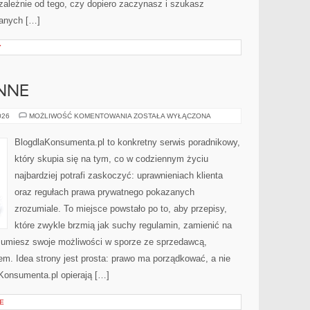
ezależnie od tego, czy dopiero zaczynasz i szukasz
danych […]
Y
NNE
SPRAWY
026
MOŻLIWOŚĆ KOMENTOWANIA
ZOSTAŁA WYŁĄCZONA
CODZIENNE
BlogdlaKonsumenta.pl to konkretny serwis poradnikowy,
który skupia się na tym, co w codziennym życiu
najbardziej potrafi zaskoczyć: uprawnieniach klienta
oraz regułach prawa prywatnego pokazanych
zrozumiale. To miejsce powstało po to, aby przepisy,
które zwykle brzmią jak suchy regulamin, zamienić na
ozumiesz swoje możliwości w sporze ze sprzedawcą,
em. Idea strony jest prosta: prawo ma porządkować, a nie
aKonsumenta.pl opierają […]
E