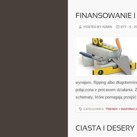
FINANSOWANIE I
POSTED BY ADMIN
STY - 6 - 2
wynajem, flipping albo długotermi
połączona z procesem działania. Z
schematy, które pomagają przejść
CATEGORIES:
TRENDY I INSPIRAC
CIASTA I DESERY