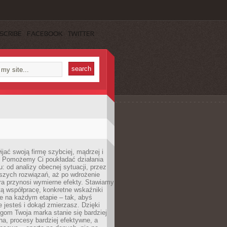
SCRIBE
FACEBOOK
TWITTER
jać swoją firmę szybciej, mądrzej i
 Pomożemy Ci poukładać działania
u: od analizy obecnej sytuacji, przez
szych rozwiązań, aż po wdrożenie
tóra przynosi wymierne efekty. Stawiamy
tą współpracę, konkretne wskaźniki
e na każdym etapie – tak, abyś
ie jesteś i dokąd zmierzasz. Dzięki
gom Twoja marka stanie się bardziej
a, procesy bardziej efektywne, a