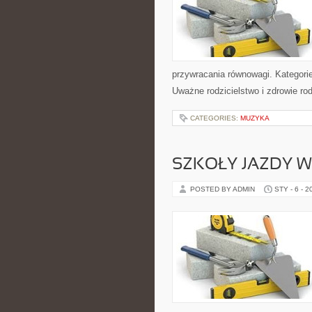
przywracania równowagi. Kategorie
Uważne rodzicielstwo i zdrowie rod
CATEGORIES:
MUZYKA
SZKOŁY JAZDY 
POSTED BY ADMIN
STY - 6 - 2