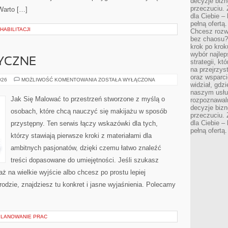
decyzje bizn
przeczuciu. 
 Warto […]
dla Ciebie – 
pełną ofertą.
ABILITACJI
Chcesz rozwi
bez chaosu?
krok po krok
wybór najlep
YCZNE
strategii, k
na przejrzys
oraz wsparci
ZABIEGI
026
MOŻLIWOŚĆ KOMENTOWANIA
ZOSTAŁA WYŁĄCZONA
widział, gdz
KOSMETYCZNE
naszym usłu
Jak Się Malować to przestrzeń stworzone z myślą o
rozpoznawaln
decyzje bizn
osobach, które chcą nauczyć się makijażu w sposób
przeczuciu. 
dla Ciebie – 
przystępny. Ten serwis łączy wskazówki dla tych,
pełną ofertą.
którzy stawiają pierwsze kroki z materiałami dla
ambitnych pasjonatów, dzięki czemu łatwo znaleźć
treści dopasowane do umiejętności. Jeśli szukasz
aż na wielkie wyjście albo chcesz po prostu lepiej
rodzie, znajdziesz tu konkret i jasne wyjaśnienia. Polecamy
PLANOWANIE PRAC