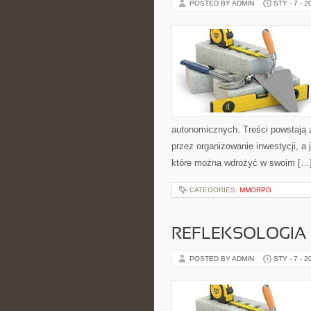
POSTED BY ADMIN
STY - 7 - 2
autonomicznych. Treści powstają 
przez organizowanie inwestycji, a 
które można wdrożyć w swoim […
CATEGORIES:
MMORPG
REFLEKSOLOGIA
POSTED BY ADMIN
STY - 7 - 2