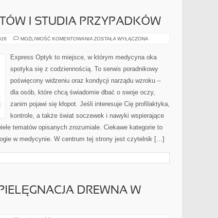
NTÓW I STUDIA PRZYPADKÓW
HISTORIE
026
MOŻLIWOŚĆ KOMENTOWANIA
ZOSTAŁA WYŁĄCZONA
PACJENTÓW
I
STUDIA
Express Optyk to miejsce, w którym medycyna oka
PRZYPADKÓW
spotyka się z codziennością. To serwis poradnikowy
poświęcony widzeniu oraz kondycji narządu wzroku –
dla osób, które chcą świadomie dbać o swoje oczy,
zanim pojawi się kłopot. Jeśli interesuje Cię profilaktyka,
kontrole, a także świat soczewek i nawyki wspierające
wiele tematów opisanych zrozumiale. Ciekawe kategorie to
ogie w medycynie. W centrum tej strony jest czytelnik […]
 PIELĘGNACJA DREWNA W