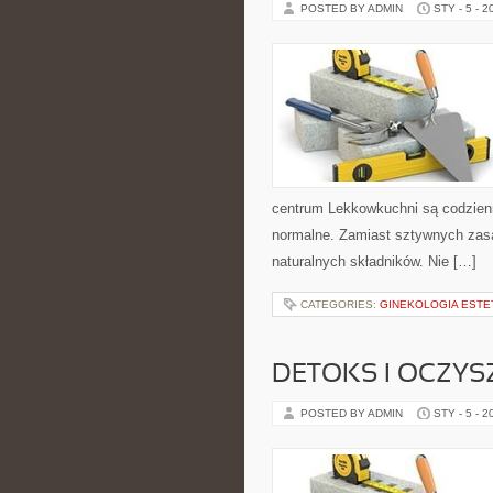
POSTED BY ADMIN
STY - 5 - 2
centrum Lekkowkuchni są codzien
normalne. Zamiast sztywnych zasa
naturalnych składników. Nie […]
CATEGORIES:
GINEKOLOGIA ESTE
DETOKS I OCZYS
POSTED BY ADMIN
STY - 5 - 2