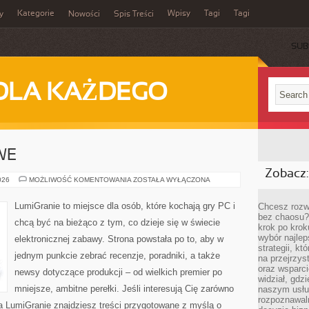
Kategorie
Wpisy
Tagi
Tagi
y
Nowości
Spis Treści
SUB
DLA KAŻDEGO
WE
Zobacz:
GRY
026
MOŻLIWOŚĆ KOMENTOWANIA
ZOSTAŁA WYŁĄCZONA
SURVIVALOWE
LumiGranie to miejsce dla osób, które kochają gry PC i
Chcesz rozwi
bez chaosu?
chcą być na bieżąco z tym, co dzieje się w świecie
krok po krok
wybór najlep
elektronicznej zabawy. Strona powstała po to, aby w
strategii, k
jednym punkcie zebrać recenzje, poradniki, a także
na przejrzys
oraz wsparci
newsy dotyczące produkcji – od wielkich premier po
widział, gdz
mniejsze, ambitne perełki. Jeśli interesują Cię zarówno
naszym usłu
rozpoznawaln
 na LumiGranie znajdziesz treści przygotowane z myślą o