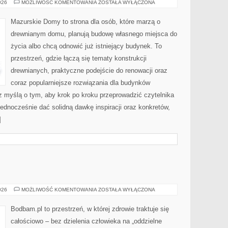
KONSERWACJA
026
MOŻLIWOŚĆ KOMENTOWANIA
ZOSTAŁA WYŁĄCZONA
I
PIELĘGNACJA
DREWNA
Mazurskie Domy to strona dla osób, które marzą o
W
DOMU
drewnianym domu, planują budowę własnego miejsca do
życia albo chcą odnowić już istniejący budynek. To
przestrzeń, gdzie łączą się tematy konstrukcji
drewnianych, praktyczne podejście do renowacji oraz
coraz popularniejsze rozwiązania dla budynków
z myślą o tym, aby krok po kroku przeprowadzić czytelnika
jednocześnie dać solidną dawkę inspiracji oraz konkretów,
]
REFLEKSOLOGIA
026
MOŻLIWOŚĆ KOMENTOWANIA
ZOSTAŁA WYŁĄCZONA
Bodbam.pl to przestrzeń, w której zdrowie traktuje się
całościowo – bez dzielenia człowieka na „oddzielne