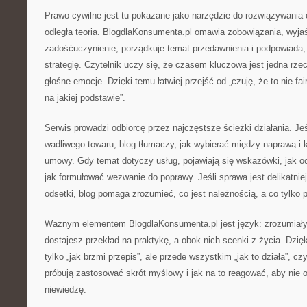
Prawo cywilne jest tu pokazane jako narzędzie do rozwiązywania 
odległa teoria. BlogdlaKonsumenta.pl omawia zobowiązania, wyjaś
zadośćuczynienie, porządkuje temat przedawnienia i podpowiada
strategię. Czytelnik uczy się, że czasem kluczowa jest jedna rze
głośne emocje. Dzięki temu łatwiej przejść od „czuję, że to nie fa
na jakiej podstawie”.
Serwis prowadzi odbiorcę przez najczęstsze ścieżki działania. Je
wadliwego towaru, blog tłumaczy, jak wybierać między naprawą i
umowy. Gdy temat dotyczy usług, pojawiają się wskazówki, jak o
jak formułować wezwanie do poprawy. Jeśli sprawa jest delikatni
odsetki, blog pomaga zrozumieć, co jest należnością, a co tylko 
Ważnym elementem BlogdlaKonsumenta.pl jest język: zrozumiały
dostajesz przekład na praktykę, a obok nich scenki z życia. Dzięk
tylko „jak brzmi przepis”, ale przede wszystkim „jak to działa”, czy
próbują zastosować skrót myślowy i jak na to reagować, aby nie
niewiedzę.