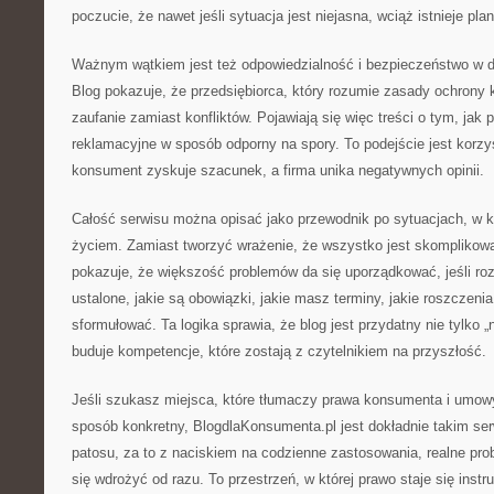
poczucie, że nawet jeśli sytuacja jest niejasna, wciąż istnieje pla
Ważnym wątkiem jest też odpowiedzialność i bezpieczeństwo w dz
Blog pokazuje, że przedsiębiorca, który rozumie zasady ochron
zaufanie zamiast konfliktów. Pojawiają się więc treści o tym, jak
reklamacyjne w sposób odporny na spory. To podejście jest korzys
konsument zyskuje szacunek, a firma unika negatywnych opinii.
Całość serwisu można opisać jako przewodnik po sytuacjach, w k
życiem. Zamiast tworzyć wrażenie, że wszystko jest skomplikow
pokazuje, że większość problemów da się uporządkować, jeśli roz
ustalone, jakie są obowiązki, jakie masz terminy, jakie roszczenia 
sformułować. Ta logika sprawia, że blog jest przydatny nie tylko „n
buduje kompetencje, które zostają z czytelnikiem na przyszłość.
Jeśli szukasz miejsca, które tłumaczy prawa konsumenta i umow
sposób konkretny, BlogdlaKonsumenta.pl jest dokładnie takim s
patosu, za to z naciskiem na codzienne zastosowania, realne prob
się wdrożyć od razu. To przestrzeń, w której prawo staje się instr