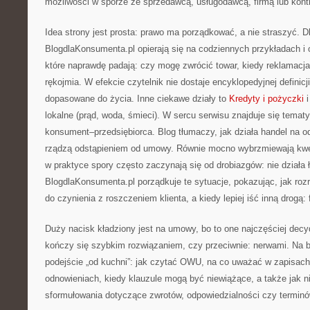
możliwości w sporze ze sprzedawcą, usługodawcą, firmą lub kon
Idea strony jest prosta: prawo ma porządkować, a nie straszyć. Dl
BlogdlaKonsumenta.pl opierają się na codziennych przykładach i 
które naprawdę padają: czy mogę zwrócić towar, kiedy reklamacj
rękojmia. W efekcie czytelnik nie dostaje encyklopedyjnej definicj
dopasowane do życia. Inne ciekawe działy to
Kredyty i pożyczki
i
lokalne (prąd, woda, śmieci). W sercu serwisu znajduje się tematy
konsument–przedsiębiorca. Blog tłumaczy, jak działa handel na od
rządzą odstąpieniem od umowy. Równie mocno wybrzmiewają kwest
w praktyce spory często zaczynają się od drobiazgów: nie działa 
BlogdlaKonsumenta.pl porządkuje te sytuacje, pokazując, jak ro
do czynienia z roszczeniem klienta, a kiedy lepiej iść inną drogą:
Duży nacisk kładziony jest na umowy, bo to one najczęściej decy
kończy się szybkim rozwiązaniem, czy przeciwnie: nerwami. Na b
podejście „od kuchni”: jak czytać OWU, na co uważać w zapisac
odnowieniach, kiedy klauzule mogą być niewiążące, a także jak 
sformułowania dotyczące zwrotów, odpowiedzialności czy terminó