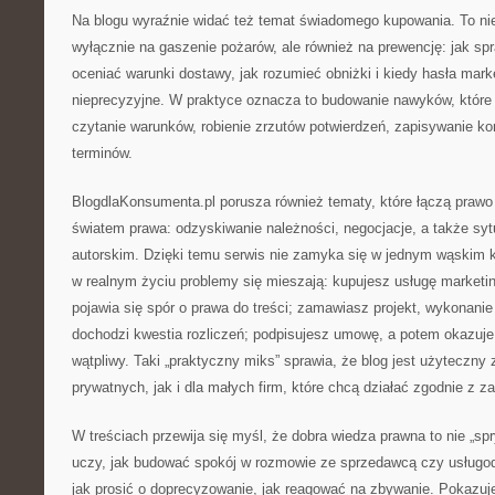
Na blogu wyraźnie widać też temat świadomego kupowania. To nie
wyłącznie na gaszenie pożarów, ale również na prewencję: jak s
oceniać warunki dostawy, jak rozumieć obniżki i kiedy hasła ma
nieprecyzyjne. W praktyce oznacza to budowanie nawyków, które
czytanie warunków, robienie zrzutów potwierdzeń, zapisywanie ko
terminów.
BlogdlaKonsumenta.pl porusza również tematy, które łączą pra
światem prawa: odzyskiwanie należności, negocjacje, a także sy
autorskim. Dzięki temu serwis nie zamyka się w jednym wąskim ko
w realnym życiu problemy się mieszają: kupujesz usługę marketin
pojawia się spór o prawa do treści; zamawiasz projekt, wykonanie
dochodzi kwestia rozliczeń; podpisujesz umowę, a potem okazuje s
wątpliwy. Taki „praktyczny miks” sprawia, że blog jest użyteczny
prywatnych, jak i dla małych firm, które chcą działać zgodnie z z
W treściach przewija się myśl, że dobra wiedza prawna to nie „sp
uczy, jak budować spokój w rozmowie ze sprzedawcą czy usługod
jak prosić o doprecyzowanie, jak reagować na zbywanie. Pokazuje