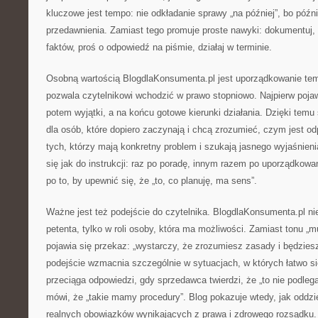
kluczowe jest tempo: nie odkładanie sprawy „na później”, bo późni
przedawnienia. Zamiast tego promuje proste nawyki: dokumentuj, 
faktów, proś o odpowiedź na piśmie, działaj w terminie.
Osobną wartością BlogdlaKonsumenta.pl jest uporządkowanie te
pozwala czytelnikowi wchodzić w prawo stopniowo. Najpierw pojaw
potem wyjątki, a na końcu gotowe kierunki działania. Dzięki temu
dla osób, które dopiero zaczynają i chcą zrozumieć, czym jest odp
tych, którzy mają konkretny problem i szukają jasnego wyjaśnieni
się jak do instrukcji: raz po poradę, innym razem po uporządkow
po to, by upewnić się, że „to, co planuję, ma sens”.
Ważne jest też podejście do czytelnika. BlogdlaKonsumenta.pl nie
petenta, tylko w roli osoby, która ma możliwości. Zamiast tonu „m
pojawia się przekaz: „wystarczy, że zrozumiesz zasady i będzies
podejście wzmacnia szczególnie w sytuacjach, w których łatwo si
przeciąga odpowiedzi, gdy sprzedawca twierdzi, że „to nie podlega
mówi, że „takie mamy procedury”. Blog pokazuje wtedy, jak oddz
realnych obowiązków wynikających z prawa i zdrowego rozsądku.