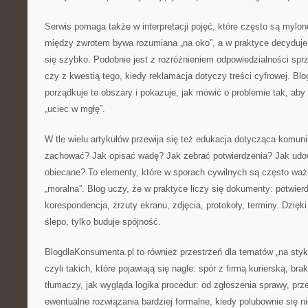
Serwis pomaga także w interpretacji pojęć, które często są mylon
między zwrotem bywa rozumiana „na oko”, a w praktyce decyduje
się szybko. Podobnie jest z rozróżnieniem odpowiedzialności sp
czy z kwestią tego, kiedy reklamacja dotyczy treści cyfrowej. B
porządkuje te obszary i pokazuje, jak mówić o problemie tak, aby
„uciec w mgłę”.
W tle wielu artykułów przewija się też edukacja dotycząca komuni
zachować? Jak opisać wadę? Jak zebrać potwierdzenia? Jak udow
obiecane? To elementy, które w sporach cywilnych są często waż
„moralna”. Blog uczy, że w praktyce liczy się dokumenty: potwier
korespondencja, zrzuty ekranu, zdjęcia, protokoły, terminy. Dzięki
ślepo, tylko buduje spójność.
BlogdlaKonsumenta.pl to również przestrzeń dla tematów „na styk
czyli takich, które pojawiają się nagle: spór z firmą kurierską, br
tłumaczy, jak wygląda logika procedur: od zgłoszenia sprawy, prz
ewentualne rozwiązania bardziej formalne, kiedy polubownie się ni