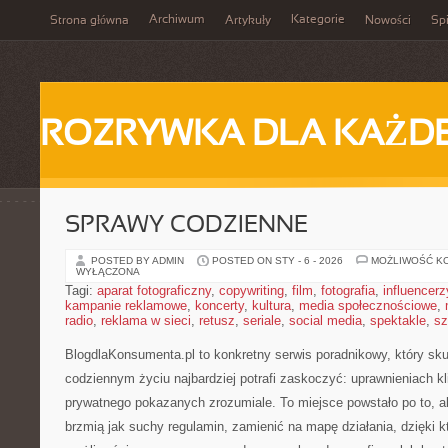
Archiwum
Kategorie
Strona główna
Artykuły
Nowości
Spi
ROZRYWKA DLA KAŻD
SPRAWY CODZIENNE
POSTED BY ADMIN
POSTED ON STY - 6 - 2026
MOŻLIWOŚĆ K
WYŁĄCZONA
Tagi:
aparat fotograficzny
,
copywriting
,
film
,
fotografia
,
influencerz
kampanie reklamowe
,
koncerty
,
kultura
,
media społecznościowe
,
radio
,
reklama w sieci
,
retusz
,
seriale
,
social media
,
spektakle
,
sz
BlogdlaKonsumenta.pl to konkretny serwis poradnikowy, który sku
codziennym życiu najbardziej potrafi zaskoczyć: uprawnieniach kl
prywatnego pokazanych zrozumiale. To miejsce powstało po to, ab
brzmią jak suchy regulamin, zamienić na mapę działania, dzięki 