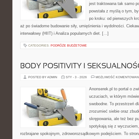
jest traktowana tak samo po
powstała z myślą o tym, by
po kroku: od pierwszych kr
aż po świadome budowanie siły, umięśnienia i wydolności. Ciekaw
interwałowy (HIIT) i Analiza popularnych diet. […]
CATEGORIES:
PODRÓŻE BUDŻETOWE
BODY POSITIVITY I SEKSUALNOŚ
POSTED BY ADMIN
STY - 3 - 2026
MOŻLIWOŚĆ KOMENTOWAN
Anonserek.pl to portal o zw
uczuciach, w którym mówien
swobodne. To przestrzeń dl
zrozumieć siebie oraz zbu
skrępowania, ale też bez pu
spotykają się z wyczuciem,
rozbrajane spokojnym, zdroworozsądkowym podejściem. To strona