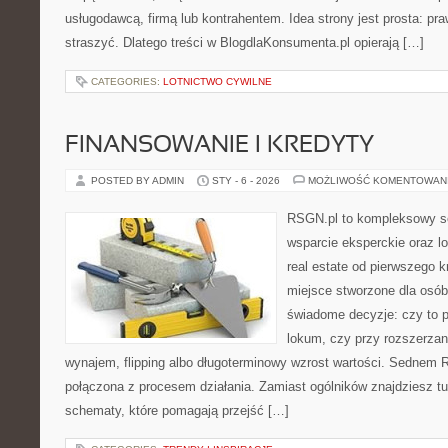
usługodawcą, firmą lub kontrahentem. Idea strony jest prosta: p
straszyć. Dlatego treści w BlogdlaKonsumenta.pl opierają […]
CATEGORIES:
LOTNICTWO CYWILNE
FINANSOWANIE I KREDYTY
POSTED BY ADMIN
STY - 6 - 2026
MOŻLIWOŚĆ KOMENTOWAN
RSGN.pl to kompleksowy se
wsparcie eksperckie oraz l
real estate od pierwszego kr
miejsce stworzone dla osó
świadome decyzje: czy to 
lokum, czy przy rozszerzani
wynajem, flipping albo długoterminowy wzrost wartości. Sednem R
połączona z procesem działania. Zamiast ogólników znajdziesz tu 
schematy, które pomagają przejść […]