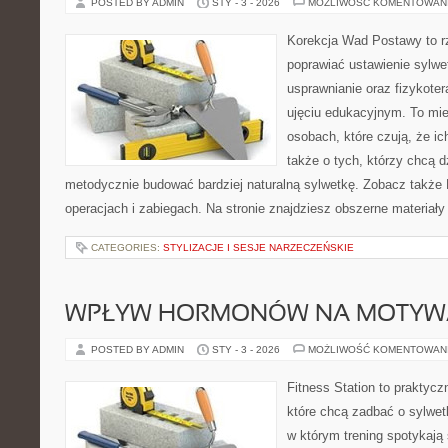
POSTED BY ADMIN
STY - 3 - 2026
MOŻLIWOŚĆ KOMENTOWAN
Korekcja Wad Postawy to rz
poprawiać ustawienie sylwe
usprawnianie oraz fizykoter
ujęciu edukacyjnym. To mie
osobach, które czują, że ic
także o tych, którzy chcą d
metodycznie budować bardziej naturalną sylwetkę. Zobacz także B
operacjach i zabiegach. Na stronie znajdziesz obszerne materiały
CATEGORIES:
STYLIZACJE I SESJE NARZECZEŃSKIE
WPŁYW HORMONÓW NA MOTYW
POSTED BY ADMIN
STY - 3 - 2026
MOŻLIWOŚĆ KOMENTOWAN
Fitness Station to praktycz
które chcą zadbać o sylwet
w którym trening spotykają 