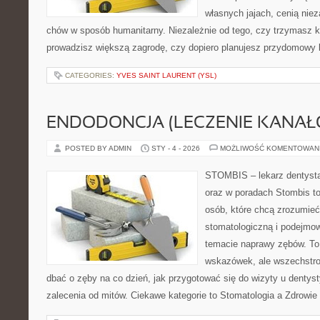
własnych jajach, cenią nie
chów w sposób humanitarny. Niezależnie od tego, czy trzymasz k
prowadzisz większą zagrodę, czy dopiero planujesz przydomowy k
CATEGORIES:
YVES SAINT LAURENT (YSL)
ENDODONCJA (LECZENIE KANAŁ
POSTED BY ADMIN
STY - 4 - 2026
MOŻLIWOŚĆ KOMENTOWAN
STOMBIS – lekarz dentysta
oraz w poradach Stombis to
osób, które chcą zrozumieć 
stomatologiczną i podejmo
temacie naprawy zębów. To n
wskazówek, ale wszechstro
dbać o zęby na co dzień, jak przygotować się do wizyty u dentyst
zalecenia od mitów. Ciekawe kategorie to Stomatologia a Zdrowie