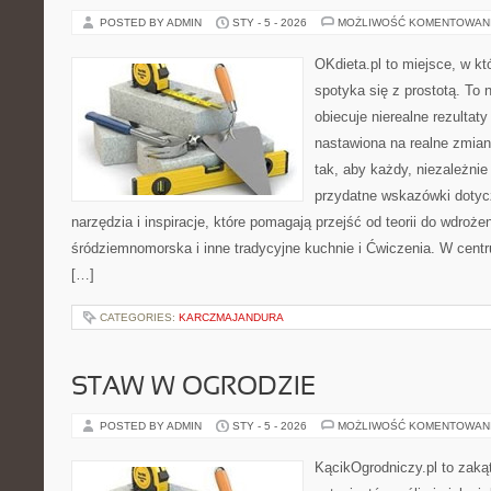
POSTED BY ADMIN
STY - 5 - 2026
MOŻLIWOŚĆ KOMENTOWAN
OKdieta.pl to miejsce, w k
spotyka się z prostotą. To n
obiecuje nierealne rezultaty
nastawiona na realne zmian
tak, aby każdy, niezależnie
przydatne wskazówki dotyc
narzędzia i inspiracje, które pomagają przejść od teorii do wdroże
śródziemnomorska i inne tradycyjne kuchnie i Ćwiczenia. W centr
[…]
CATEGORIES:
KARCZMAJANDURA
STAW W OGRODZIE
POSTED BY ADMIN
STY - 5 - 2026
MOŻLIWOŚĆ KOMENTOWAN
KącikOgrodniczy.pl to zaką