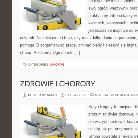
entuzjastów roślin i zieleni
swój ogród, warzywnik oraz
praktyczny. Strona łączy w
kwiatach, warzywach i rośl
jednocześnie inspiruje do 
cały rok. Niezależnie od tego, czy masz kilka donic na parapecie, 
pomogą Ci zorganizować pracę, ominąć błędy i cieszyć się bujną
stresu. Polecamy Ogród krok […]
CATEGORIES:
MMORPG
ZDROWIE I CHOROBY
POSTED BY ADMIN
STY - 4 - 2026
MOŻLIWOŚĆ KOMENTOWAN
Kury i Koguty to miejsce dl
zrozumieć świat domowej ho
pierwszych kroków z kuram
piskląt, aż po utrzymanie s
Strona powstała z myślą o 