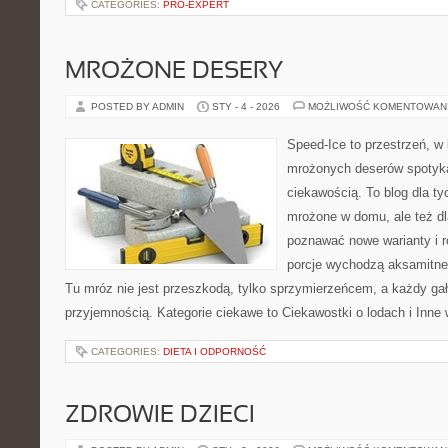
CATEGORIES:
PRO-EXPERT
MROŻONE DESERY
POSTED BY ADMIN
STY - 4 - 2026
MOŻLIWOŚĆ KOMENTOWAN
Speed-Ice to przestrzeń, w 
mrożonych deserów spotyka
ciekawością. To blog dla ty
mrożone w domu, ale też dla
poznawać nowe warianty i r
porcje wychodzą aksamitne,
Tu mróz nie jest przeszkodą, tylko sprzymierzeńcem, a każdy ga
przyjemnością. Kategorie ciekawe to Ciekawostki o lodach i Inne 
CATEGORIES:
DIETA I ODPORNOŚĆ
ZDROWIE DZIECI