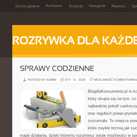
Archiwum
Kategorie
Strona główna
Artykuły
Nowości
Spi
ROZRYWKA DLA KAŻD
SPRAWY CODZIENNE
POSTED BY ADMIN
STY - 6 - 2026
MOŻLIWOŚĆ KOMENTOWAN
BlogdlaKonsumenta.pl to ko
który skupia się na tym, c
najbardziej potrafi zaskocz
oraz regułach prawa prywa
zrozumiale. To miejsce pows
które zwykle brzmią jak su
mapę działania, dzięki któremu rozumiesz swoje możliwości w sp