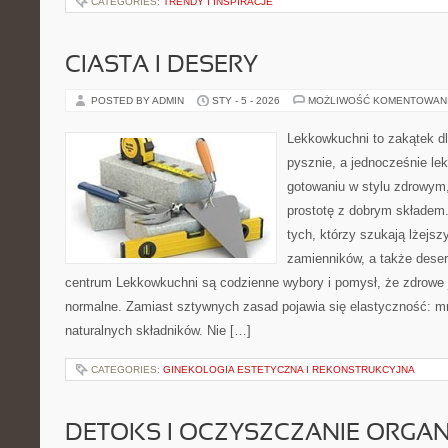
CATEGORIES:
TRENDY I INSPIRACJE
CIASTA I DESERY
POSTED BY ADMIN
STY - 5 - 2026
MOŻLIWOŚĆ KOMENTOWAN
Lekkowkuchni to zakątek dl
pysznie, a jednocześnie lek
gotowaniu w stylu zdrowym,
prostotę z dobrym składem.
tych, którzy szukają lżejsz
zamienników, a także dese
centrum Lekkowkuchni są codzienne wybory i pomysł, że zdrowe
normalne. Zamiast sztywnych zasad pojawia się elastyczność: mn
naturalnych składników. Nie […]
CATEGORIES:
GINEKOLOGIA ESTETYCZNA I REKONSTRUKCYJNA
DETOKS I OCZYSZCZANIE ORGA