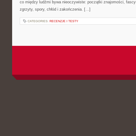
co między ludźmi bywa nieoczywiste: początki znajomości, fascyn
zgrzyty, spory, chłód i zakończenia. […]
CATEGORIES:
RECENZJE I TESTY