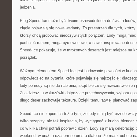
jedzenia.
Blog Speed-Ice może być Twoim przewodnikiem do świata lodów, 
ciągle pojawiają się nowe warianty. To przestrzeń dla tych, którzy 
którzy chcą próbować nieoczywistych połączeń. Lody mogą mieć
pachnieć rumem, mogą być owocowe, a nawet inspirowane desser
Speed-Ice pokazuje, że w mrożonych deserach jest miejsce na kr
porządek.
Ważnym elementem Speed-Ice jest budowanie pewności w kuchn
odpowiedzieć na pytania, które pojawiają się najczęściej: dlacze
lody po nocy są nie do nabrania, skąd bierze się rozwarstwienie i 
Znajdziesz tu wskazówki dotyczące przechowywania, wyboru opak
długo deser zachowuje teksturę. Dzięki temu łatwiej planować za
Speed-Ice nie zapomina też o tym, że lody mają być przede wszy
tylko przepisy, ale też inspiracja, by wyciągnąć z kuchni blender, 
co w kilka chwil potrafi poprawić dzień. Lody są małą celebracją: 
weekend, w upał, a czasem po prostu dlatego, że masz ochotę n