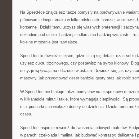
Na Speed-Ice znajdziesz także pomysły na porównywanie wariant
próbować jednego smaku w kilku odsłonach: bardziej waniliowej, ba
korzennej. Dzięki temu uczysz się własnych preferencji i zacz
dokładnie pod siebie: bardziej słodkie albo bardziej wyraziste. To
kolejne mrożenie jest łatwiejsze.
Speed-Ice to również miejsce, gdzie liczą się detale: czas schłod
użyjesz cukru trzcinowego, czy postawisz na syrop klonowy. Blog
decyzje wpływają na odczucie w ustach. Dowiesz się, jak uzyskać
maszyny, jak przygotować deser bardziej gęsty oraz jak robić sor
W Speed-Ice nie brakuje także pomysłów na ekspresowe mrożonki.
w kilkanaście minut i takie, które wymagają cierpliwości. Są propo
mini pucharki i na większe desery do dzielenia. Dzięki temu mo
czasu.
Speed-Ice inspiruje również do tworzenia lodowych bufetów. Podp
w parach: czekolada i malina, jak budować kontrasty: delikatne i 