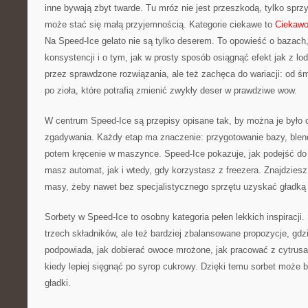
inne bywają zbyt twarde. Tu mróz nie jest przeszkodą, tylko spr
może stać się małą przyjemnością. Kategorie ciekawe to
Ciekawo
Na Speed-Ice gelato nie są tylko deserem. To opowieść o bazach,
konsystencji i o tym, jak w prosty sposób osiągnąć efekt jak z lod
przez sprawdzone rozwiązania, ale też zachęca do wariacji: od śm
po zioła, które potrafią zmienić zwykły deser w prawdziwe wow.
W centrum Speed-Ice są przepisy opisane tak, by można je było 
zgadywania. Każdy etap ma znaczenie: przygotowanie bazy, blen
potem kręcenie w maszynce. Speed-Ice pokazuje, jak podejść do
masz automat, jak i wtedy, gdy korzystasz z freezera. Znajdziesz 
masy, żeby nawet bez specjalistycznego sprzętu uzyskać gładką 
Sorbety w Speed-Ice to osobny kategoria pełen lekkich inspiracji
trzech składników, ale też bardziej zbalansowane propozycje, gdzi
podpowiada, jak dobierać owoce mrożone, jak pracować z cytrusa
kiedy lepiej sięgnąć po syrop cukrowy. Dzięki temu sorbet może b
gładki.