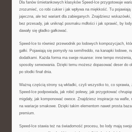
Dla fanów śmietankowych klasyków Speed-Ice przygotowuje waria
zrozumieć, co robi cukier i jak wpływa na miękkość. Tu pojawiają 
jajeczna, ale też wariant dla zabieganych. Znajdziesz wskazówki
bez przesady, jak uniknąć posmaku mdłości i jak sprawić, by lod
dawały się gładko gałkować.
Speed-Ice to również przewodnik po lodowych kompozycjach, kt
gałki. Pojawiają się pomysły na semifreddo, na kanapki lodowe, na
dodatkami. Każda forma ma swoje niuanse: inne tempo mrożenia, 
sposoby serwowania. Dzięki temu możesz dopasować deser do oka
po słodki finał dnia.
Ważną częścią strony są wkładki, czyli wszystko to, co sprawia, 
Speed-Ice podpowiada, jak robić polewy, jak przygotować chrupiąc
migdały, jak komponować owoce. Znajdziesz inspiracje na wafle, 
na wariacje smakowe. Dzięki takim elementom nawet prosta baz
premium.
Speed-Ice stawia też na świadomość procesu, bo lody mają swoją