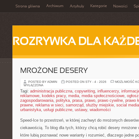
Archiwum
Kategorie
Strona główna
Artykuły
Nowości
Spi
ROZRYWKA DLA KAŻD
MROŻONE DESERY
POSTED BY ADMIN
POSTED ON STY - 4 - 2026
MOŻLIWOŚĆ K
WYŁĄCZONA
Tagi:
administracja publiczna
,
copywriting
,
influencerzy
,
informacj
reklamowe
,
kodeks pracy
,
media
,
media społecznościowe
,
ogłosz
zagospodarowania
,
polityka
,
prasa
,
prawo
,
prawo cywilne
,
prawo 
prawne
,
reklama w sieci
,
samorząd
,
służby miejskie
,
social media
urbanistyka
,
usługi publiczne
,
ustawy
,
wiadomości
Speed-Ice to przestrzeń, w której zachwyt do mrożonych deserów 
ciekawością. To blog dla tych, którzy chcą robić desery mrożone 
które lubią poznawać nowe warianty i rozumieć, dlaczego jedne p