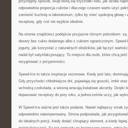
przystępny sposób, skąd biorą się kryształki lodu, jak działa napo
odpowiednia proporcja cukrów i dlaczego czasem warto użyć pekty
zamienić kuchnię w laboratorium, tylko by mieć spokojną głowę i 
recepturę, gdy coś nie wyjdzie idealnie.
Na stronie znajdziesz podejście przyjazne różnym potrzebom: są 
desery bez cukru dodanego albo z cukrem ograniczonym. Speed-I
jogurty, jak korzystać z naturalnych słodzików, jak łączyć warto
nadal był satysfakcjonujący. To miejsce dla osób, które chcą jeść
rezygnować z przyjemności.
Speed-Ice to także inspiracje sezonowe. Kiedy jest lato, dominują t
Gdy przychodzi chłodniejsze dni, pojawiają się gruszki, imbir or
wchodzą czekolada, a wiosną wracają kwiatowe akcenty. Dzięki 
dopasować receptury do pory roku, a jednocześnie uczy, jak wyk
W Speed-Ice ważne jest także podanie. Nawet najlepszy smak zys
odpowiednio natemperowany. Strona podpowiada, jak przygotować
do idealnych porcji, kiedy dodać chrupiący element, a kiedy lepie
minimalistycznej. Są też pomysły na bezpieczne wersje, gdzie licz