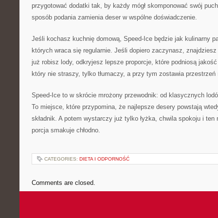
przygotować dodatki tak, by każdy mógł skomponować swój pucha
sposób podania zamienia deser w wspólne doświadczenie.
Jeśli kochasz kuchnię domową, Speed-Ice będzie jak kulinarny p
których wraca się regularnie. Jeśli dopiero zaczynasz, znajdziesz 
już robisz lody, odkryjesz lepsze proporcje, które podniosą jakoś
który nie straszy, tylko tłumaczy, a przy tym zostawia przestrzeń 
Speed-Ice to w skrócie mrożony przewodnik: od klasycznych lod
To miejsce, które przypomina, że najlepsze desery powstają wted
składnik. A potem wystarczy już tylko łyżka, chwila spokoju i te
porcja smakuje chłodno.
CATEGORIES:
DIETA I ODPORNOŚĆ
Comments are closed.