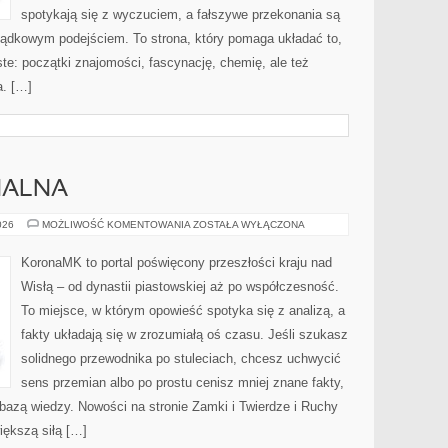
spotykają się z wyczuciem, a fałszywe przekonania są
ądkowym podejściem. To strona, który pomaga układać to,
e: początki znajomości, fascynację, chemię, ale też
a. […]
NALNA
HISTORIA
026
MOŻLIWOŚĆ KOMENTOWANIA
ZOSTAŁA WYŁĄCZONA
REGIONALNA
KoronaMK to portal poświęcony przeszłości kraju nad
Wisłą – od dynastii piastowskiej aż po współczesność.
To miejsce, w którym opowieść spotyka się z analizą, a
fakty układają się w zrozumiałą oś czasu. Jeśli szukasz
solidnego przewodnika po stuleciach, chcesz uchwycić
sens przemian albo po prostu cenisz mniej znane fakty,
azą wiedzy. Nowości na stronie Zamki i Twierdze i Ruchy
większą siłą […]