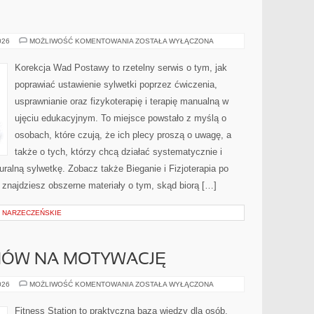
ZDROWIE
026
MOŻLIWOŚĆ KOMENTOWANIA
ZOSTAŁA WYŁĄCZONA
DZIECI
Korekcja Wad Postawy to rzetelny serwis o tym, jak
poprawiać ustawienie sylwetki poprzez ćwiczenia,
usprawnianie oraz fizykoterapię i terapię manualną w
ujęciu edukacyjnym. To miejsce powstało z myślą o
osobach, które czują, że ich plecy proszą o uwagę, a
także o tych, którzy chcą działać systematycznie i
ralną sylwetkę. Zobacz także Bieganie i Fizjoterapia po
e znajdziesz obszerne materiały o tym, skąd biorą […]
E NARZECZEŃSKIE
ÓW NA MOTYWACJĘ
WPŁYW
026
MOŻLIWOŚĆ KOMENTOWANIA
ZOSTAŁA WYŁĄCZONA
HORMONÓW
NA
MOTYWACJĘ
Fitness Station to praktyczna baza wiedzy dla osób,