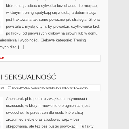
które chcą zadbać o sylwetkę bez chaosu. To miejsce,
w którym trening spotykają się z dietą, a determinacja
jest traktowana tak samo poważnie jak strategia. Strona
powstała z myślą o tym, by prowadzić użytkownika krok
po kroku: od pierwszych kroków na siłowni lub w domu,
ięśnienia i wydolności. Ciekawe kategorie: Trening
rnych diet. […]
OWE
Y I SEKSUALNOŚĆ
BODY
026
MOŻLIWOŚĆ KOMENTOWANIA
ZOSTAŁA WYŁĄCZONA
POSITIVITY
I
SEKSUALNOŚĆ
Anonserek.pl to portal o związkach, intymności i
uczuciach, w którym mówienie o pragnieniach jest
swobodne. To przestrzeń dla osób, które chcą
zrozumieć siebie oraz zbudować więź – bez
skrępowania, ale też bez pustej prowokacji. Tu fakty