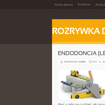
Archiwum
Strona główna
Artykuł
ROZRYWKA 
ENDODONCJA (L
POSTED BY ADMIN
STY - 4 - 2
dbać o zęby na co dzień, jak przyg