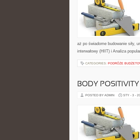
aż po świadome budowanie siły, um
interwałowy (HIIT) i Analiza popula
CATEGORIES:
PODRÓŻE BUDŻET
BODY POSITIVIT
POSTED BY ADMIN
STY - 3 - 2