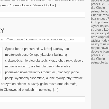
decyzje bizn
przeczuciu. 
orie to Stomatologia a Zdrowie Ogólne […]
dla Ciebie – 
pełną ofertą.
Chcesz rozwi
bez chaosu?
krok po krok
wybór najlep
strategii, k
RY
na przejrzys
oraz wsparci
MROŻONE
026
MOŻLIWOŚĆ KOMENTOWANIA
ZOSTAŁA WYŁĄCZONA
widział, gdz
DESERY
naszym usłu
rozpoznawaln
Speed-Ice to przestrzeń, w której zachwyt do
decyzje bizn
mrożonych deserów spotyka się z kulinarną
przeczuciu. 
dla Ciebie – 
ciekawością. To blog dla tych, którzy chcą robić desery
pełną ofertą.
mrożone w domu, ale też dla osób, które lubią
poznawać nowe warianty i rozumieć, dlaczego jedne
porcje wychodzą aksamitne, a inne bywają zbyt twarde.
ko sprzymierzeńcem, a każdy gałka może stać się małą
to Ciekawostki o lodach i Inne wpisy. […]