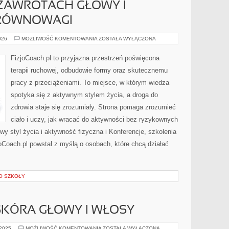
 ZAWROTACH GŁOWY I
 RÓWNOWAGI
FIZJOTERAPIA
026
MOŻLIWOŚĆ KOMENTOWANIA
ZOSTAŁA WYŁĄCZONA
W
ZAWROTACH
GŁOWY
FizjoCoach.pl to przyjazna przestrzeń poświęcona
I
ZABURZENIACH
terapii ruchowej, odbudowie formy oraz skutecznemu
RÓWNOWAGI
pracy z przeciążeniami. To miejsce, w którym wiedza
spotyka się z aktywnym stylem życia, a droga do
zdrowia staje się zrozumiały. Strona pomaga zrozumieć
ciało i uczy, jak wracać do aktywności bez ryzykownych
wy styl życia i aktywność fizyczna i Konferencje, szkolenia
izjoCoach.pl powstał z myślą o osobach, które chcą działać
O SZKOŁY
SKÓRA GŁOWY I WŁOSY
TRYCHOLOGIA
 2025
MOŻLIWOŚĆ KOMENTOWANIA
ZOSTAŁA WYŁĄCZONA