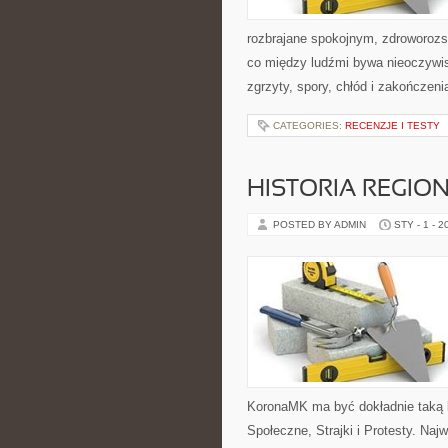
rozbrajane spokojnym, zdroworozs
co między ludźmi bywa nieoczywist
zgrzyty, spory, chłód i zakończeni
CATEGORIES:
RECENZJE I TESTY
HISTORIA REGIO
POSTED BY ADMIN
STY - 1 - 2
KoronaMK ma być dokładnie taką b
Społeczne, Strajki i Protesty. Naj