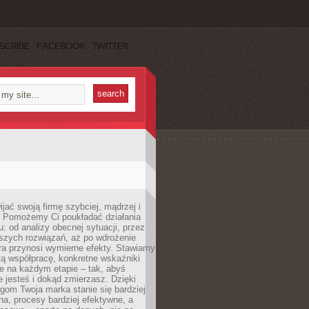
SCRIBE
FACEBOOK
TWITTER
jać swoją firmę szybciej, mądrzej i
 Pomożemy Ci poukładać działania
u: od analizy obecnej sytuacji, przez
szych rozwiązań, aż po wdrożenie
tóra przynosi wymierne efekty. Stawiamy
tą współpracę, konkretne wskaźniki
e na każdym etapie – tak, abyś
ie jesteś i dokąd zmierzasz. Dzięki
gom Twoja marka stanie się bardziej
a, procesy bardziej efektywne, a