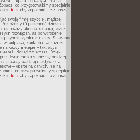
esowe – oparte na danych, nie na
Zobacz, co przygotowaliśmy specjalnie
kliknij
tutaj
aby zapoznać się z naszą
jać swoją firmę szybciej, mądrzej i
 Pomożemy Ci poukładać działania
u: od analizy obecnej sytuacji, przez
szych rozwiązań, aż po wdrożenie
tóra przynosi wymierne efekty. Stawiamy
tą współpracę, konkretne wskaźniki
e na każdym etapie – tak, abyś
ie jesteś i dokąd zmierzasz. Dzięki
gom Twoja marka stanie się bardziej
a, procesy bardziej efektywne, a
esowe – oparte na danych, nie na
Zobacz, co przygotowaliśmy specjalnie
kliknij
tutaj
aby zapoznać się z naszą