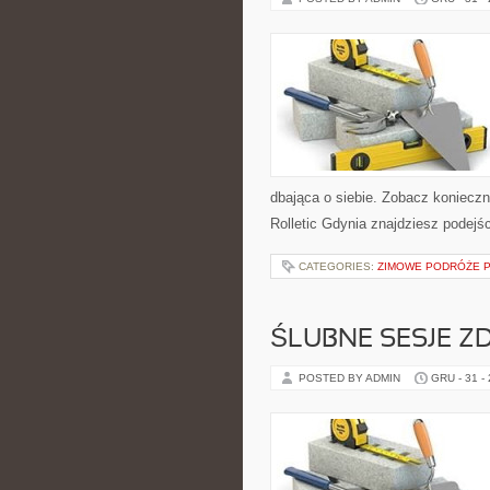
dbająca o siebie. Zobacz konieczn
Rolletic Gdynia znajdziesz podejś
CATEGORIES:
ZIMOWE PODRÓŻE 
ŚLUBNE SESJE Z
POSTED BY ADMIN
GRU - 31 -