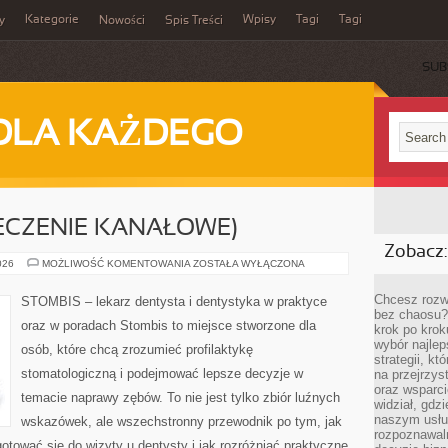
Kategorie
Wpisy
Tagi
Tagi
y
Nowości
Spis Treści
SUB
DLA KAŻDEGO
ECZENIE KANAŁOWE)
Zobacz:
ENDODONCJA
026
MOŻLIWOŚĆ KOMENTOWANIA
ZOSTAŁA WYŁĄCZONA
(LECZENIE
KANAŁOWE)
Chcesz rozwi
STOMBIS – lekarz dentysta i dentystyka w praktyce
bez chaosu?
oraz w poradach Stombis to miejsce stworzone dla
krok po krok
wybór najlep
osób, które chcą zrozumieć profilaktykę
strategii, k
stomatologiczną i podejmować lepsze decyzje w
na przejrzys
oraz wsparci
temacie naprawy zębów. To nie jest tylko zbiór luźnych
widział, gdz
naszym usłu
wskazówek, ale wszechstronny przewodnik po tym, jak
rozpoznawaln
otować się do wizyty u dentysty i jak rozróżniać praktyczne