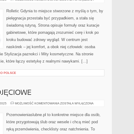
–
SKÓRA
GŁOWY
Rolletic Gdynia to miejsce stworzone z myślą o tym, by
I
WŁOSY
pielęgnacja przestała być przypadkiem, a stała się
świadomą rutyną. Strona opisuje formuły oraz kuracje
gabinetowe, które pomagają zrozumieć cerę i krok po
kroku budować zdrowy wygląd. W centrum jest
naskórek – jej komfort, a obok niej człowiek: osoba
ie Stylizacja paznokci i Mity kosmetyczne. Na stronie
cie, które łączy estetykę z realnymi nawykami. […]
PO POLSCE
DJĘCIOWE
ŚLUBNE
 2025
MOŻLIWOŚĆ KOMENTOWANIA
ZOSTAŁA WYŁĄCZONA
SESJE
ZDJĘCIOWE
Przemowieniaslubne.pl to konkretne miejsce dla osób,
które przygotowują ślub oraz wesele i chcą mieć pod
ręką przemówienia, checklisty oraz natchnienia. To