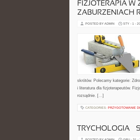
FIZJOTERAPIA W
ZABURZENIACH
POSTED BY ADMIN
STY - 1 - 2
skrótów. Polecamy kategorie: Zdro
i literatura dla fizjoterapeutów. F
rozsądnie. […]
CATEGORIES:
PRZYGOTOWANIE D
TRYCHOLOGIA – 
POSTED BY ADMIN
GRU - 31 -