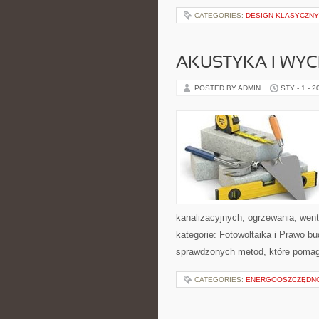
CATEGORIES:
DESIGN KLASYCZN
AKUSTYKA I WYC
POSTED BY ADMIN
STY - 1 - 2
kanalizacyjnych, ogrzewania, went
kategorie: Fotowoltaika i Prawo bu
sprawdzonych metod, które pomag
CATEGORIES:
ENERGOOSZCZĘDNO