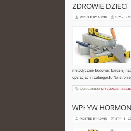
ZDROWIE DZIECI
POSTED BY ADMIN
STY - 3 - 2
metodycznie budować bardziej natu
operacjach i zabiegach. Na stroni
CATEGORIES:
STYLIZACJE I SESJ
WPŁYW HORMON
POSTED BY ADMIN
STY - 3 - 2