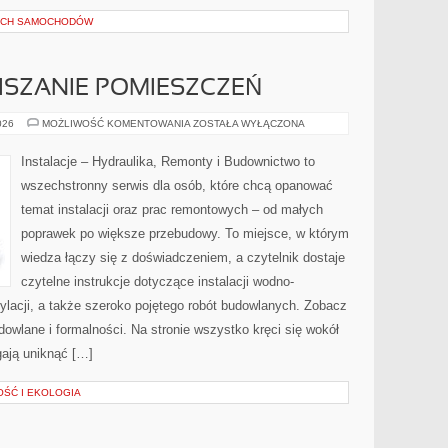
YCH SAMOCHODÓW
ISZANIE POMIESZCZEŃ
AKUSTYKA
026
MOŻLIWOŚĆ KOMENTOWANIA
ZOSTAŁA WYŁĄCZONA
I
WYCISZANIE
POMIESZCZEŃ
Instalacje – Hydraulika, Remonty i Budownictwo to
wszechstronny serwis dla osób, które chcą opanować
temat instalacji oraz prac remontowych – od małych
poprawek po większe przebudowy. To miejsce, w którym
wiedza łączy się z doświadczeniem, a czytelnik dostaje
czytelne instrukcje dotyczące instalacji wodno-
ylacji, a także szeroko pojętego robót budowlanych. Zobacz
dowlane i formalności. Na stronie wszystko kręci się wokół
ają uniknąć […]
ŚĆ I EKOLOGIA