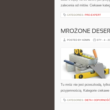
zalecenia od mitów. Ciekawe kateg
CATEGORIES:
PRO-EXPERT
MROŻONE DESE
POSTED BY ADMIN
STY - 4 - 2
Tu mróz nie jest przeszkodą, tyl
przyjemnością. Kategorie ciekawe 
CATEGORIES:
DIETA I ODPORNOŚĆ