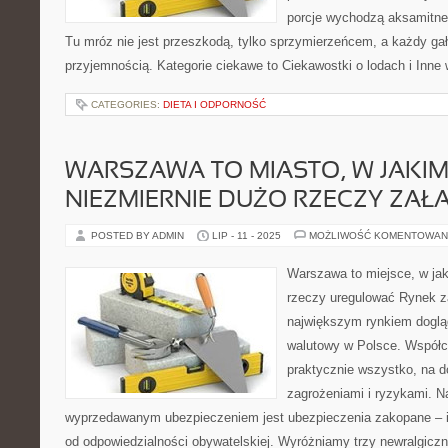
porcje wychodzą aksamitne,
Tu mróz nie jest przeszkodą, tylko sprzymierzeńcem, a każdy ga
przyjemnością. Kategorie ciekawe to Ciekawostki o lodach i Inne 
CATEGORIES:
DIETA I ODPORNOŚĆ
WARSZAWA TO MIASTO, W JAKI
NIEZMIERNIE DUŻO RZECZY ZAŁ
POSTED BY ADMIN
LIP - 11 - 2025
MOŻLIWOŚĆ KOMENTOWAN
Warszawa to miejsce, w ja
rzeczy uregulować Rynek z
największym rynkiem doglą
walutowy w Polsce. Współ
praktycznie wszystko, na d
zagrożeniami i ryzykami. N
wyprzedawanym ubezpieczeniem jest ubezpieczenia zakopane – 
od odpowiedzialności obywatelskiej. Wyróżniamy trzy newralgicz