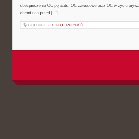
ubezpieczenie OC pojazdu, OC zawodowe oraz OC w życiu prywa
chroni nas przed […]
CATEGORIES:
DIETA I ODPORNOŚĆ