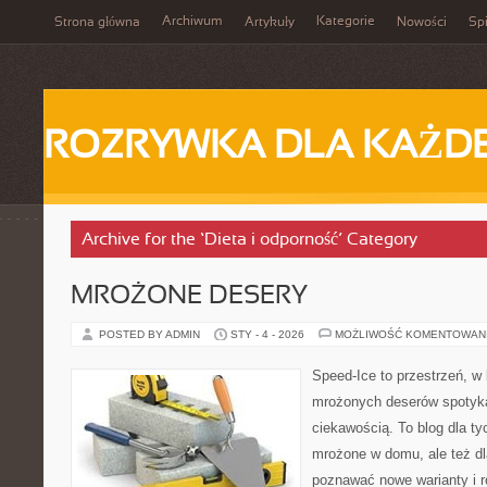
Archiwum
Kategorie
Strona główna
Artykuły
Nowości
Spi
ROZRYWKA DLA KAŻD
Archive for the ‘Dieta i odporność’ Category
MROŻONE DESERY
POSTED BY ADMIN
STY - 4 - 2026
MOŻLIWOŚĆ KOMENTOWAN
Speed-Ice to przestrzeń, w 
mrożonych deserów spotyka
ciekawością. To blog dla ty
mrożone w domu, ale też dla
poznawać nowe warianty i r