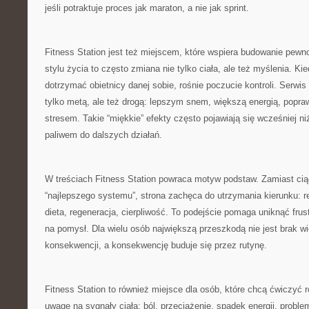
jeśli potraktuje proces jak maraton, a nie jak sprint.
Fitness Station jest też miejscem, które wspiera budowanie pewno
stylu życia to często zmiana nie tylko ciała, ale też myślenia. Kie
dotrzymać obietnicy danej sobie, rośnie poczucie kontroli. Serwis
tylko metą, ale też drogą: lepszym snem, większą energią, popra
stresem. Takie “miękkie” efekty często pojawiają się wcześniej ni
paliwem do dalszych działań.
W treściach Fitness Station powraca motyw podstaw. Zamiast cią
“najlepszego systemu”, strona zachęca do utrzymania kierunku: r
dieta, regeneracja, cierpliwość. To podejście pomaga uniknąć frus
na pomysł. Dla wielu osób największą przeszkodą nie jest brak wi
konsekwencji, a konsekwencję buduje się przez rutynę.
Fitness Station to również miejsce dla osób, które chcą ćwiczyć 
uwagę na sygnały ciała: ból, przeciążenie, spadek energii, prob