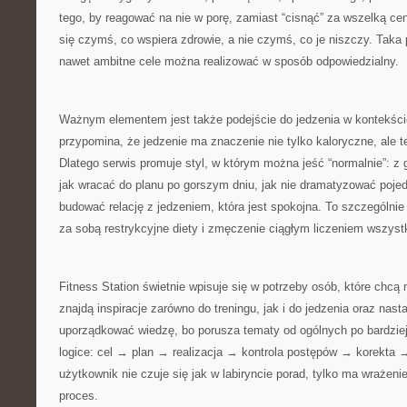
tego, by reagować na nie w porę, zamiast “cisnąć” za wszelką cen
się czymś, co wspiera zdrowie, a nie czymś, co je niszczy. Taka
nawet ambitne cele można realizować w sposób odpowiedzialny.
Ważnym elementem jest także podejście do jedzenia w kontekście
przypomina, że jedzenie ma znaczenie nie tylko kaloryczne, ale t
Dlatego serwis promuje styl, w którym można jeść “normalnie”: z 
jak wracać do planu po gorszym dniu, jak nie dramatyzować pojed
budować relację z jedzeniem, która jest spokojna. To szczególnie
za sobą restrykcyjne diety i zmęczenie ciągłym liczeniem wszyst
Fitness Station świetnie wpisuje się w potrzeby osób, które chcą 
znajdą inspiracje zarówno do treningu, jak i do jedzenia oraz nas
uporządkować wiedzę, bo porusza tematy od ogólnych po bardziej
logice: cel → plan → realizacja → kontrola postępów → korekta 
użytkownik nie czuje się jak w labiryncie porad, tylko ma wrażeni
proces.