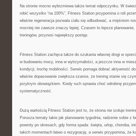
Na stronie mocno wybrzmiewa także temat odpoczynku. W świeci
robić wszystko “na 100%”, Fitness Station przypomina o roli przer
właśnie regeneracja pozwala ciału się odbudować, a mięśniom ro
mocniej nie zawsze znaczy lepiej. Czasem to lepsze planowanie, 
treningów, przynosi największy postęp.
Fitness Station zachęca także do szukania własnej drogi w sporc
w budowaniu mocy, inna w wytrzymałości, a jeszcze inna w miesza
kondycji, trochę mobilności. Serwis pomaga dobrać aktywność do ce
właśnie dopasowanie zwiększa szanse, że trening stanie się czym
przykrym obowiązkiem. Kiedy ruch sprawia choć odrobinę przyjem
systematyczność.
Dużą wartością Fitness Station jest to, że strona nie izoluje tren
Porusza tematy takie jak planowanie tygodnia, radzenie sobie z br
powroty po okresach, gdy forma spada: święta, urlop, choroba, in
takich momentach łatwo o rezygnację, a serwis przypomina, że k