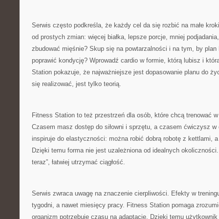
Serwis często podkreśla, że każdy cel da się rozbić na małe kro
od prostych zmian: więcej białka, lepsze porcje, mniej podjadania
zbudować mięśnie? Skup się na powtarzalności i na tym, by plan
poprawić kondycję? Wprowadź cardio w formie, którą lubisz i któr
Station pokazuje, że najważniejsze jest dopasowanie planu do życi
się realizować, jest tylko teorią.
Fitness Station to też przestrzeń dla osób, które chcą trenować 
Czasem masz dostęp do siłowni i sprzętu, a czasem ćwiczysz w 
inspiruje do elastyczności: można robić dobrą robotę z kettlami,
Dzięki temu forma nie jest uzależniona od idealnych okoliczności. 
teraz”, łatwiej utrzymać ciągłość.
Serwis zwraca uwagę na znaczenie cierpliwości. Efekty w treningu
tygodni, a nawet miesięcy pracy. Fitness Station pomaga zrozumie
organizm potrzebuje czasu na adaptację. Dzięki temu użytkownik 