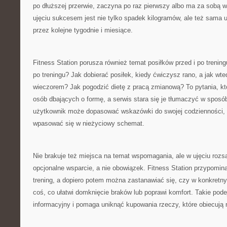
po dłuższej przerwie, zaczyna po raz pierwszy albo ma za sobą 
ujęciu sukcesem jest nie tylko spadek kilogramów, ale też sama 
przez kolejne tygodnie i miesiące.
Fitness Station porusza również temat posiłków przed i po trening
po treningu? Jak dobierać posiłek, kiedy ćwiczysz rano, a jak wte
wieczorem? Jak pogodzić dietę z pracą zmianową? To pytania, któ
osób dbających o formę, a serwis stara się je tłumaczyć w sposó
użytkownik może dopasować wskazówki do swojej codzienności, 
wpasować się w nieżyciowy schemat.
Nie brakuje też miejsca na temat wspomagania, ale w ujęciu roz
opcjonalne wsparcie, a nie obowiązek. Fitness Station przypomin
trening, a dopiero potem można zastanawiać się, czy w konkretn
coś, co ułatwi domknięcie braków lub poprawi komfort. Takie pod
informacyjny i pomaga uniknąć kupowania rzeczy, które obiecują n