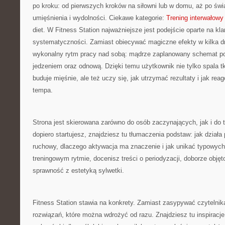
po kroku: od pierwszych kroków na siłowni lub w domu, aż po św
umięśnienia i wydolności. Ciekawe kategorie:
Trening interwałowy 
diet. W Fitness Station najważniejsze jest podejście oparte na kla
systematyczności. Zamiast obiecywać magiczne efekty w kilka d
wykonalny rytm pracy nad sobą: mądrze zaplanowany schemat p
jedzeniem oraz odnową. Dzięki temu użytkownik nie tylko spala t
buduje mięśnie, ale też uczy się, jak utrzymać rezultaty i jak re
tempa.
Strona jest skierowana zarówno do osób zaczynających, jak i do tr
dopiero startujesz, znajdziesz tu tłumaczenia podstaw: jak dział
ruchowy, dlaczego aktywacja ma znaczenie i jak unikać typowych 
treningowym rytmie, docenisz treści o periodyzacji, doborze objęt
sprawność z estetyką sylwetki.
Fitness Station stawia na konkrety. Zamiast zasypywać czytelnika
rozwiązań, które można wdrożyć od razu. Znajdziesz tu inspiracje