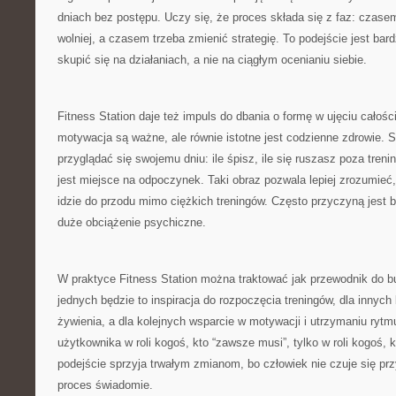
dniach bez postępu. Uczy się, że proces składa się z faz: czas
wolniej, a czasem trzeba zmienić strategię. To podejście jest bar
skupić się na działaniach, a nie na ciągłym ocenianiu siebie.
Fitness Station daje też impuls do dbania o formę w ujęciu całośc
motywacja są ważne, ale równie istotne jest codzienne zdrowie. 
przyglądać się swojemu dniu: ile śpisz, ile się ruszasz poza treni
jest miejsce na odpoczynek. Taki obraz pozwala lepiej zrozumieć
idzie do przodu mimo ciężkich treningów. Często przyczyną jest b
duże obciążenie psychiczne.
W praktyce Fitness Station można traktować jak przewodnik do b
jednych będzie to inspiracja do rozpoczęcia treningów, dla innyc
żywienia, a dla kolejnych wsparcie w motywacji i utrzymaniu rytm
użytkownika w roli kogoś, kto “zawsze musi”, tylko w roli kogoś, 
podejście sprzyja trwałym zmianom, bo człowiek nie czuje się pr
proces świadomie.