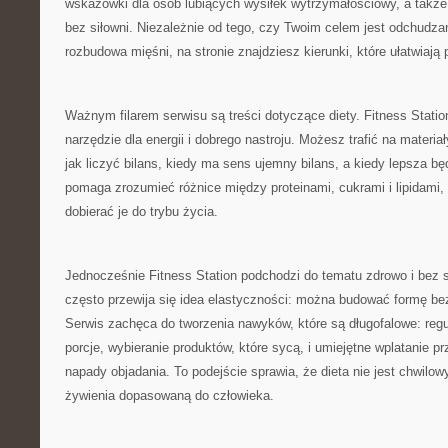
wskazówki dla osób lubiących wysiłek wytrzymałościowy, a takż
bez siłowni. Niezależnie od tego, czy Twoim celem jest odchudzan
rozbudowa mięśni, na stronie znajdziesz kierunki, które ułatwiają 
Ważnym filarem serwisu są treści dotyczące diety. Fitness Statio
narzędzie dla energii i dobrego nastroju. Możesz trafić na materia
jak liczyć bilans, kiedy ma sens ujemny bilans, a kiedy lepsza b
pomaga zrozumieć różnice między proteinami, cukrami i lipidami, 
dobierać je do trybu życia.
Jednocześnie Fitness Station podchodzi do tematu zdrowo i bez s
często przewija się idea elastyczności: można budować formę bez
Serwis zachęca do tworzenia nawyków, które są długofalowe: regu
porcje, wybieranie produktów, które sycą, i umiejętne wplatanie p
napady objadania. To podejście sprawia, że dieta nie jest chwilo
żywienia dopasowaną do człowieka.