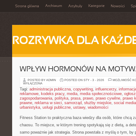
Archiwum
Kategorie
Strona główna
Artykuły
Nowości
Spi
ROZRYWKA DLA KAŻD
WPŁYW HORMONÓW NA MOTYW
POSTED BY ADMIN
POSTED ON STY - 3 - 2026
MOŻLIWOŚĆ K
WYŁĄCZONA
Tagi:
administracja publiczna
,
copywriting
,
influencerzy
,
informacj
reklamowe
,
kodeks pracy
,
media
,
media społecznościowe
,
ogłosz
zagospodarowania
,
polityka
,
prasa
,
prawo
,
prawo cywilne
,
prawo 
prawne
,
reklama w sieci
,
samorząd
,
służby miejskie
,
social media
urbanistyka
,
usługi publiczne
,
ustawy
,
wiadomości
Fitness Station to praktyczna baza wiedzy dla osób, które chcą 
chaosu. To miejsce, w którym trening spotykają się z dietą, a det
samo poważnie jak strategia. Strona powstała z myślą o tym, by