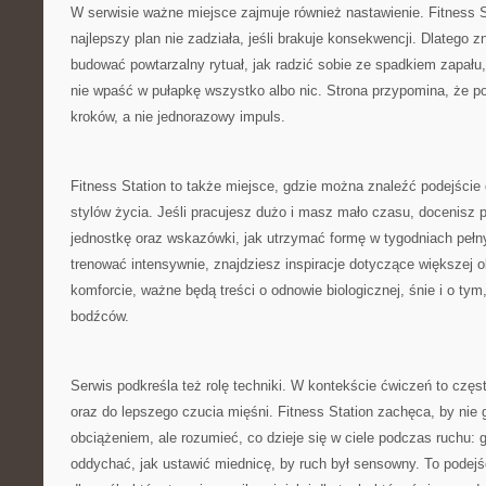
W serwisie ważne miejsce zajmuje również nastawienie. Fitness S
najlepszy plan nie zadziała, jeśli brakuje konsekwencji. Dlatego zn
budować powtarzalny rytuał, jak radzić sobie ze spadkiem zapału, 
nie wpaść w pułapkę wszystko albo nic. Strona przypomina, że 
kroków, a nie jednorazowy impuls.
Fitness Station to także miejsce, gdzie można znaleźć podejści
stylów życia. Jeśli pracujesz dużo i masz mało czasu, docenisz
jednostkę oraz wskazówki, jak utrzymać formę w tygodniach pełny
trenować intensywnie, znajdziesz inspiracje dotyczące większej ob
komforcie, ważne będą treści o odnowie biologicznej, śnie i o tym,
bodźców.
Serwis podkreśla też rolę techniki. W kontekście ćwiczeń to częst
oraz do lepszego czucia mięśni. Fitness Station zachęca, by nie 
obciążeniem, ale rozumieć, co dzieje się w ciele podczas ruchu: g
oddychać, jak ustawić miednicę, by ruch był sensowny. To podej