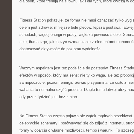
dla osób, które trenują na siłowni, jak i dla tych, które ćwiczą w 
Fitness Station pokazuje, że forma nie musi oznaczać tylko wyglą
celem jest zdrowie: mniejsze bóle pleców, lepsza postawa, łatwi
schodach, więcej energii w pracy, większa pewność siebie. Stro
cele, tłumacząc, jak łączyć wzmacnianie z elementami ruchomości
dostosować aktywność do poziomu wydolności.
Ważnym aspektem jest też podejście do postępów. Fitness Stati
efektów w sposób, który ma sens: nie tylko waga, ale też proporcj
samopoczucie, poziom energii. Serwis przypomina, że ciało zmieni
wahania to normalna część procesu. Dzięki temu łatwiej utrzymać
gdy przez tydzień jest bez zmian.
Na Fitness Station często pojawia się wątek mądrych oczekiwań
celebryckie schematy i porównywać się do zdjęć z internetu, str
formy w oparciu o własne możliwości, tempo i warunki. To szczeg