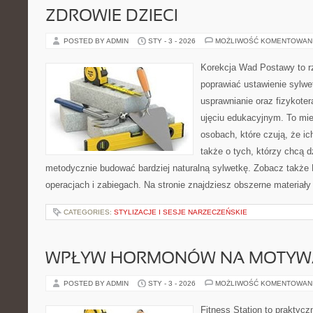
ZDROWIE DZIECI
POSTED BY ADMIN
STY - 3 - 2026
MOŻLIWOŚĆ KOMENTOWAN
Korekcja Wad Postawy to rz
poprawiać ustawienie sylwe
usprawnianie oraz fizykoter
ujęciu edukacyjnym. To mie
osobach, które czują, że ic
także o tych, którzy chcą d
metodycznie budować bardziej naturalną sylwetkę. Zobacz także B
operacjach i zabiegach. Na stronie znajdziesz obszerne materiały
CATEGORIES:
STYLIZACJE I SESJE NARZECZEŃSKIE
WPŁYW HORMONÓW NA MOTYW
POSTED BY ADMIN
STY - 3 - 2026
MOŻLIWOŚĆ KOMENTOWAN
Fitness Station to praktycz