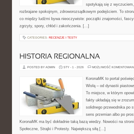
spotykają się z wyczuciem,
rozbrajane spokojnym, zdroworozsądkowym podejściem. To strona
co między ludźmi bywa nieoczywiste: początki znajomości, fascyn
zgrzyty, spory, chłód i zakończenia. […]
CATEGORIES:
RECENZJE I TESTY
HISTORIA REGIONALNA
POSTED BY ADMIN
STY - 1 - 2026
MOŻLIWOŚĆ KOMENTOWAN
KoronaMK to portal poświęc
Wisłą – od dynastii piasto
To miejsce, w którym opowi
fakty układają się w zrozum
solidnego przewodnika po s
sens przemian albo po pros
KoronaMK ma być dokładnie taką bazą wiedzy. Nowości na stroni
Społeczne, Strajki i Protesty. Największą siłą […]