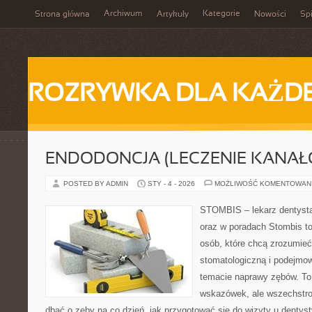
Archiwum
Kategorie
Strona główna
Artykuły
Nowości
Spi
ROZRYWKA DLA KAŻD
ENDODONCJA (LECZENIE KANAŁ
POSTED BY ADMIN
STY - 4 - 2026
MOŻLIWOŚĆ KOMENTOWAN
STOMBIS – lekarz dentysta
oraz w poradach Stombis to
osób, które chcą zrozumieć 
stomatologiczną i podejmo
temacie naprawy zębów. To n
wskazówek, ale wszechstro
dbać o zęby na co dzień, jak przygotować się do wizyty u dentyst