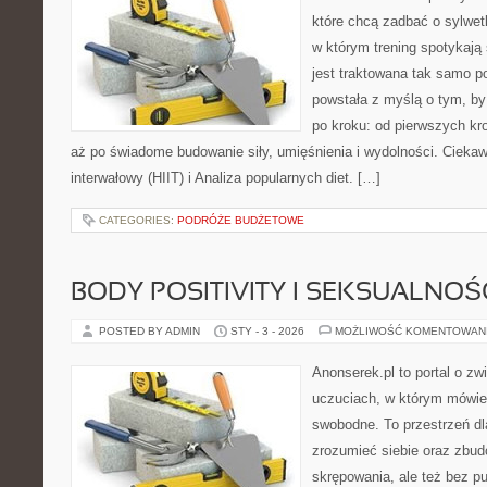
które chcą zadbać o sylwet
w którym trening spotykają 
jest traktowana tak samo po
powstała z myślą o tym, by
po kroku: od pierwszych kr
aż po świadome budowanie siły, umięśnienia i wydolności. Ciekaw
interwałowy (HIIT) i Analiza popularnych diet. […]
CATEGORIES:
PODRÓŻE BUDŻETOWE
BODY POSITIVITY I SEKSUALNOŚ
POSTED BY ADMIN
STY - 3 - 2026
MOŻLIWOŚĆ KOMENTOWAN
Anonserek.pl to portal o zw
uczuciach, w którym mówien
swobodne. To przestrzeń dl
zrozumieć siebie oraz zbu
skrępowania, ale też bez pu