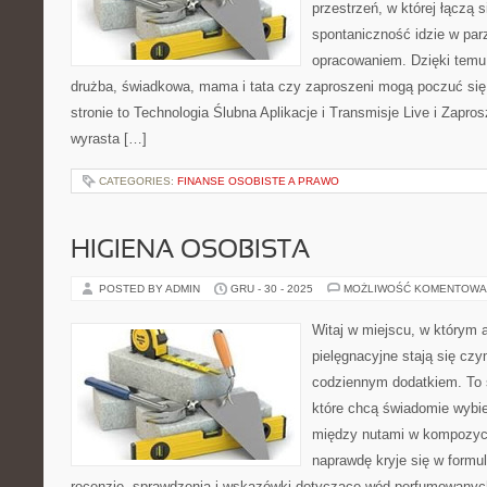
przestrzeń, w której łączą 
spontaniczność idzie w par
opracowaniem. Dzięki temu
drużba, świadkowa, mama i tata czy zaproszeni mogą poczuć się 
stronie to Technologia Ślubna Aplikacje i Transmisje Live i Zapros
wyrasta […]
CATEGORIES:
FINANSE OSOBISTE A PRAWO
HIGIENA OSOBISTA
POSTED BY ADMIN
GRU - 30 - 2025
MOŻLIWOŚĆ KOMENTOWA
Witaj w miejscu, w którym 
pielęgnacyjne stają się czy
codziennym dodatkiem. To 
które chcą świadomie wybie
między nutami w kompozycj
naprawdę kryje się w formul
recenzje, sprawdzenia i wskazówki dotyczące wód perfumowanych