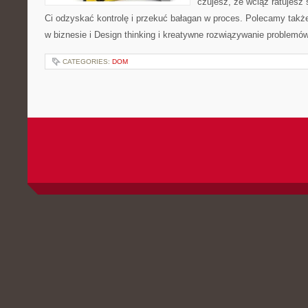
czujesz, że wciąż ratujesz
Ci odzyskać kontrolę i przekuć bałagan w proces. Polecamy tak
w biznesie i Design thinking i kreatywne rozwiązywanie problemó
CATEGORIES:
DOM