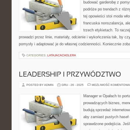
budować garderobę z pomys
podróże po trendach z różn
tej opowieści stoi moda wło
francuska nonszalancja, al
trzech etykietach. To raczej
prowadzi przez linie, materiały, odcienie i wykończenia tak, by cz
pomysły i adaptować je do własnej codzienności. Koniecznie zo
CATEGORIES:
LATAJACACHOLERA
LEADERSHIP I PRZYWÓDZTWO
POSTED BY ADMIN
GRU - 26 - 2025
MOŻLIWOŚĆ KOMENTOWA
Manager w Opałach to porta
prowadzących biznes, mene
budują sprzedaż internetow
aby zamiast pustych haseł 
sprawdzone podejścia. Jeśli