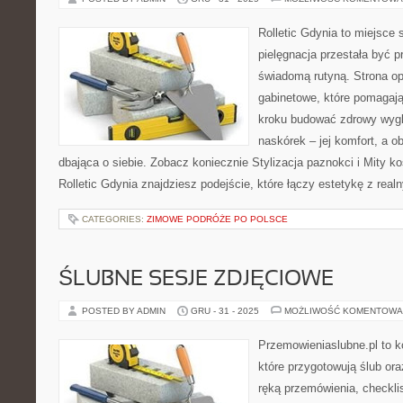
Rolletic Gdynia to miejsce
pielęgnacja przestała być p
świadomą rutyną. Strona op
gabinetowe, które pomagają
kroku budować zdrowy wygl
naskórek – jej komfort, a o
dbająca o siebie. Zobacz koniecznie Stylizacja paznokci i Mity k
Rolletic Gdynia znajdziesz podejście, które łączy estetykę z rea
CATEGORIES:
ZIMOWE PODRÓŻE PO POLSCE
ŚLUBNE SESJE ZDJĘCIOWE
POSTED BY ADMIN
GRU - 31 - 2025
MOŻLIWOŚĆ KOMENTOWA
Przemowieniaslubne.pl to k
które przygotowują ślub or
ręką przemówienia, checklis