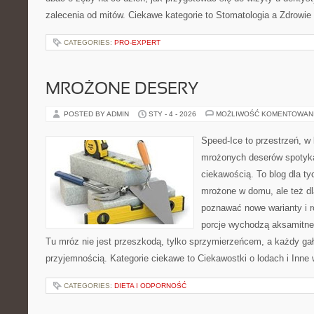
zalecenia od mitów. Ciekawe kategorie to Stomatologia a Zdrowie
CATEGORIES:
PRO-EXPERT
MROŻONE DESERY
POSTED BY ADMIN
STY - 4 - 2026
MOŻLIWOŚĆ KOMENTOWAN
Speed-Ice to przestrzeń, w 
mrożonych deserów spotyka
ciekawością. To blog dla ty
mrożone w domu, ale też dla
poznawać nowe warianty i r
porcje wychodzą aksamitne,
Tu mróz nie jest przeszkodą, tylko sprzymierzeńcem, a każdy ga
przyjemnością. Kategorie ciekawe to Ciekawostki o lodach i Inne 
CATEGORIES:
DIETA I ODPORNOŚĆ