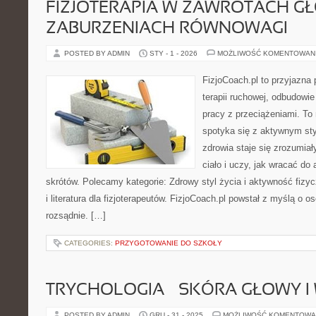
FIZJOTERAPIA W ZAWROTACH GŁ
ZABURZENIACH RÓWNOWAGI
POSTED BY ADMIN
STY - 1 - 2026
MOŻLIWOŚĆ KOMENTOWAN
FizjoCoach.pl to przyjazna
terapii ruchowej, odbudowi
pracy z przeciążeniami. To
spotyka się z aktywnym sty
zdrowia staje się zrozumia
ciało i uczy, jak wracać d
skrótów. Polecamy kategorie: Zdrowy styl życia i aktywność fizyc
i literatura dla fizjoterapeutów. FizjoCoach.pl powstał z myślą o o
rozsądnie. […]
CATEGORIES:
PRZYGOTOWANIE DO SZKOŁY
TRYCHOLOGIA – SKÓRA GŁOWY I
POSTED BY ADMIN
GRU - 31 - 2025
MOŻLIWOŚĆ KOMENTOWA