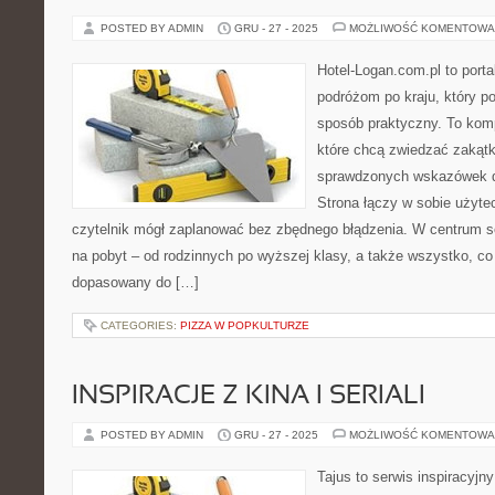
POSTED BY ADMIN
GRU - 27 - 2025
MOŻLIWOŚĆ KOMENTOWA
Hotel-Logan.com.pl to port
podróżom po kraju, który p
sposób praktyczny. To kom
które chcą zwiedzać zakątk
sprawdzonych wskazówek d
Strona łączy w sobie użyte
czytelnik mógł zaplanować bez zbędnego błądzenia. W centrum se
na pobyt – od rodzinnych po wyższej klasy, a także wszystko, c
dopasowany do […]
CATEGORIES:
PIZZA W POPKULTURZE
INSPIRACJE Z KINA I SERIALI
POSTED BY ADMIN
GRU - 27 - 2025
MOŻLIWOŚĆ KOMENTOWA
Tajus to serwis inspiracyjn