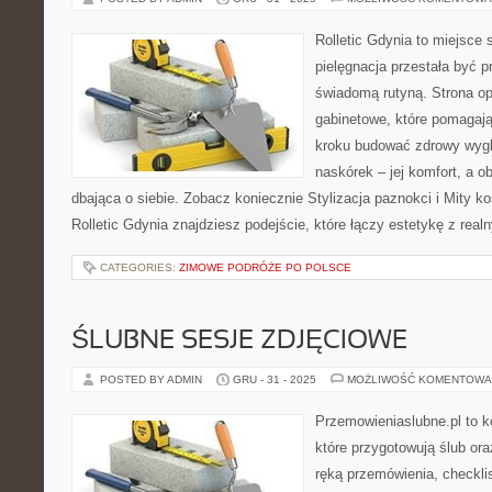
Rolletic Gdynia to miejsce
pielęgnacja przestała być p
świadomą rutyną. Strona op
gabinetowe, które pomagają
kroku budować zdrowy wygl
naskórek – jej komfort, a o
dbająca o siebie. Zobacz koniecznie Stylizacja paznokci i Mity k
Rolletic Gdynia znajdziesz podejście, które łączy estetykę z rea
CATEGORIES:
ZIMOWE PODRÓŻE PO POLSCE
ŚLUBNE SESJE ZDJĘCIOWE
POSTED BY ADMIN
GRU - 31 - 2025
MOŻLIWOŚĆ KOMENTOWA
Przemowieniaslubne.pl to k
które przygotowują ślub or
ręką przemówienia, checklis