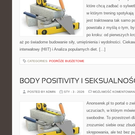
które chcą zadbać o sylwet
w którym trening spotykają 
jest traktowana tak samo po
powstała z myślą o tym, by
po kroku: od pierwszych kr
aż po świadome budowanie siły, umięśnienia i wydolności. Ciekaw
interwałowy (HIIT) i Analiza popularnych diet. […]
CATEGORIES:
PODRÓŻE BUDŻETOWE
BODY POSITIVITY I SEKSUALNOŚ
POSTED BY ADMIN
STY - 3 - 2026
MOŻLIWOŚĆ KOMENTOWAN
Anonserek.pl to portal o zw
uczuciach, w którym mówien
swobodne. To przestrzeń dl
zrozumieć siebie oraz zbu
skrępowania, ale też bez pu