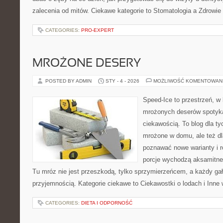
zalecenia od mitów. Ciekawe kategorie to Stomatologia a Zdrowie
CATEGORIES:
PRO-EXPERT
MROŻONE DESERY
POSTED BY ADMIN
STY - 4 - 2026
MOŻLIWOŚĆ KOMENTOWAN
Speed-Ice to przestrzeń, w 
mrożonych deserów spotyka
ciekawością. To blog dla ty
mrożone w domu, ale też dla
poznawać nowe warianty i r
porcje wychodzą aksamitne,
Tu mróz nie jest przeszkodą, tylko sprzymierzeńcem, a każdy ga
przyjemnością. Kategorie ciekawe to Ciekawostki o lodach i Inne 
CATEGORIES:
DIETA I ODPORNOŚĆ