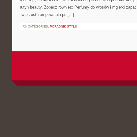
rutyn beauty. Zobacz również: Perfumy do włosów i mgiełki zapac
Ta przestrzeń powstała po […]
CATEGORIES:
PORADNIK STYLU