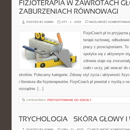
FIZJOTERAPIA W ZAWROTACH GŁ
ZABURZENIACH RÓWNOWAGI
POSTED BY ADMIN
STY - 1 - 2026
MOŻLIWOŚĆ KOMENTOWAN
FizjoCoach.pl to przyjazna
terapii ruchowej, odbudowi
pracy z przeciążeniami. To
spotyka się z aktywnym sty
zdrowia staje się zrozumia
ciało i uczy, jak wracać d
skrótów. Polecamy kategorie: Zdrowy styl życia i aktywność fizyc
i literatura dla fizjoterapeutów. FizjoCoach.pl powstał z myślą o o
rozsądnie. […]
CATEGORIES:
PRZYGOTOWANIE DO SZKOŁY
TRYCHOLOGIA – SKÓRA GŁOWY I
POSTED BY ADMIN
GRU - 31 - 2025
MOŻLIWOŚĆ KOMENTOWA