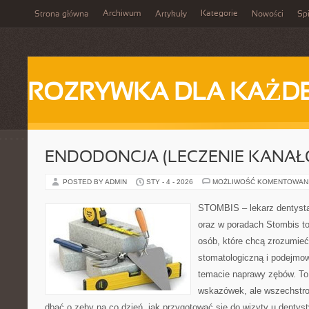
Archiwum
Kategorie
Strona główna
Artykuły
Nowości
Spi
ROZRYWKA DLA KAŻD
ENDODONCJA (LECZENIE KANAŁ
POSTED BY ADMIN
STY - 4 - 2026
MOŻLIWOŚĆ KOMENTOWAN
STOMBIS – lekarz dentysta
oraz w poradach Stombis to
osób, które chcą zrozumieć 
stomatologiczną i podejmo
temacie naprawy zębów. To n
wskazówek, ale wszechstro
dbać o zęby na co dzień, jak przygotować się do wizyty u dentyst