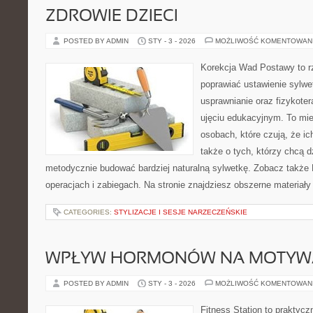
ZDROWIE DZIECI
POSTED BY ADMIN
STY - 3 - 2026
MOŻLIWOŚĆ KOMENTOWAN
Korekcja Wad Postawy to rz
poprawiać ustawienie sylwe
usprawnianie oraz fizykoter
ujęciu edukacyjnym. To mie
osobach, które czują, że ic
także o tych, którzy chcą d
metodycznie budować bardziej naturalną sylwetkę. Zobacz także B
operacjach i zabiegach. Na stronie znajdziesz obszerne materiały
CATEGORIES:
STYLIZACJE I SESJE NARZECZEŃSKIE
WPŁYW HORMONÓW NA MOTYW
POSTED BY ADMIN
STY - 3 - 2026
MOŻLIWOŚĆ KOMENTOWAN
Fitness Station to praktycz