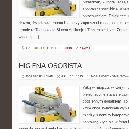
przestrzeń, w której łączą 
spontaniczność idzie w par
opracowaniem. Dzięki temu
drużba, świadkowa, mama i tata czy zaproszeni mogą poczuć się 
stronie to Technologia Ślubna Aplikacje i Transmisje Live i Zapros
wyrasta […]
CATEGORIES:
FINANSE OSOBISTE A PRAWO
HIGIENA OSOBISTA
POSTED BY ADMIN
GRU - 30 - 2025
MOŻLIWOŚĆ KOMENTOWA
Witaj w miejscu, w którym 
pielęgnacyjne stają się czy
codziennym dodatkiem. To 
które chcą świadomie wybie
między nutami w kompozycj
naprawdę kryje się w formul
recenzje, sprawdzenia i wskazówki dotyczące wód perfumowanych