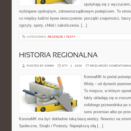
spotykają się z wyczuciem,
rozbrajane spokojnym, zdroworozsądkowym podejściem. To strona
co między ludźmi bywa nieoczywiste: początki znajomości, fascyn
zgrzyty, spory, chłód i zakończenia. […]
CATEGORIES:
RECENZJE I TESTY
HISTORIA REGIONALNA
POSTED BY ADMIN
STY - 1 - 2026
MOŻLIWOŚĆ KOMENTOWAN
KoronaMK to portal poświęc
Wisłą – od dynastii piasto
To miejsce, w którym opowi
fakty układają się w zrozum
solidnego przewodnika po s
sens przemian albo po pros
KoronaMK ma być dokładnie taką bazą wiedzy. Nowości na stroni
Społeczne, Strajki i Protesty. Największą siłą […]