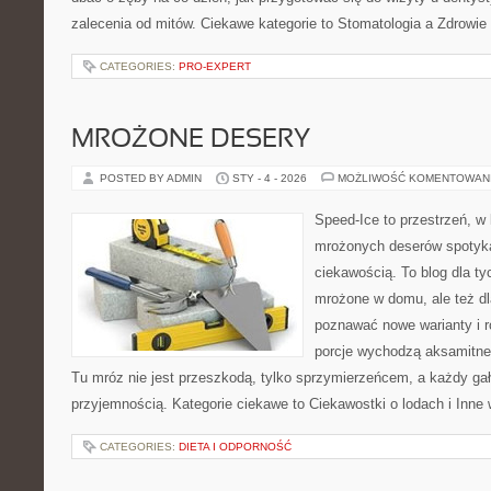
zalecenia od mitów. Ciekawe kategorie to Stomatologia a Zdrowie
CATEGORIES:
PRO-EXPERT
MROŻONE DESERY
POSTED BY ADMIN
STY - 4 - 2026
MOŻLIWOŚĆ KOMENTOWAN
Speed-Ice to przestrzeń, w 
mrożonych deserów spotyka
ciekawością. To blog dla ty
mrożone w domu, ale też dla
poznawać nowe warianty i r
porcje wychodzą aksamitne,
Tu mróz nie jest przeszkodą, tylko sprzymierzeńcem, a każdy ga
przyjemnością. Kategorie ciekawe to Ciekawostki o lodach i Inne 
CATEGORIES:
DIETA I ODPORNOŚĆ