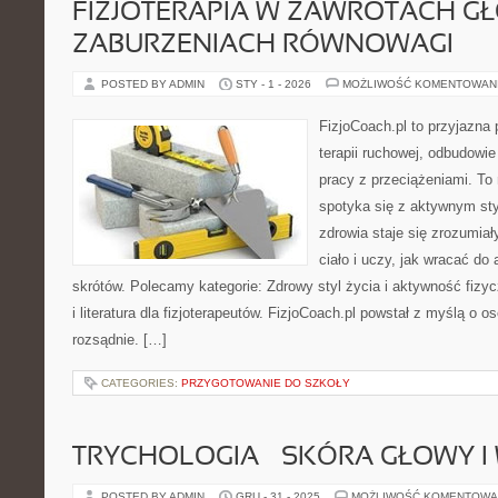
FIZJOTERAPIA W ZAWROTACH GŁ
ZABURZENIACH RÓWNOWAGI
POSTED BY ADMIN
STY - 1 - 2026
MOŻLIWOŚĆ KOMENTOWAN
FizjoCoach.pl to przyjazna
terapii ruchowej, odbudowi
pracy z przeciążeniami. To
spotyka się z aktywnym sty
zdrowia staje się zrozumia
ciało i uczy, jak wracać d
skrótów. Polecamy kategorie: Zdrowy styl życia i aktywność fizyc
i literatura dla fizjoterapeutów. FizjoCoach.pl powstał z myślą o o
rozsądnie. […]
CATEGORIES:
PRZYGOTOWANIE DO SZKOŁY
TRYCHOLOGIA – SKÓRA GŁOWY I
POSTED BY ADMIN
GRU - 31 - 2025
MOŻLIWOŚĆ KOMENTOWA