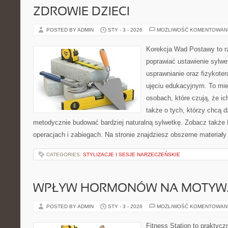
ZDROWIE DZIECI
POSTED BY ADMIN
STY - 3 - 2026
MOŻLIWOŚĆ KOMENTOWAN
Korekcja Wad Postawy to rz
poprawiać ustawienie sylwe
usprawnianie oraz fizykoter
ujęciu edukacyjnym. To mie
osobach, które czują, że ic
także o tych, którzy chcą d
metodycznie budować bardziej naturalną sylwetkę. Zobacz także B
operacjach i zabiegach. Na stronie znajdziesz obszerne materiały
CATEGORIES:
STYLIZACJE I SESJE NARZECZEŃSKIE
WPŁYW HORMONÓW NA MOTYW
POSTED BY ADMIN
STY - 3 - 2026
MOŻLIWOŚĆ KOMENTOWAN
Fitness Station to praktycz