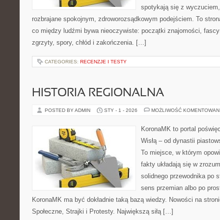
spotykają się z wyczuciem,
rozbrajane spokojnym, zdroworozsądkowym podejściem. To strona
co między ludźmi bywa nieoczywiste: początki znajomości, fascyn
zgrzyty, spory, chłód i zakończenia. […]
CATEGORIES:
RECENZJE I TESTY
HISTORIA REGIONALNA
POSTED BY ADMIN
STY - 1 - 2026
MOŻLIWOŚĆ KOMENTOWAN
KoronaMK to portal poświęc
Wisłą – od dynastii piasto
To miejsce, w którym opowi
fakty układają się w zrozum
solidnego przewodnika po s
sens przemian albo po pros
KoronaMK ma być dokładnie taką bazą wiedzy. Nowości na stroni
Społeczne, Strajki i Protesty. Największą siłą […]