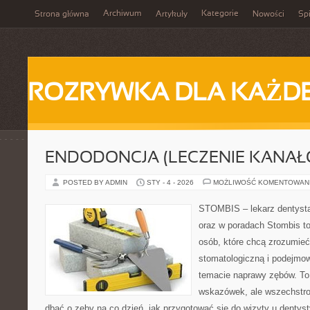
Archiwum
Kategorie
Strona główna
Artykuły
Nowości
Spi
ROZRYWKA DLA KAŻD
ENDODONCJA (LECZENIE KANAŁ
POSTED BY ADMIN
STY - 4 - 2026
MOŻLIWOŚĆ KOMENTOWAN
STOMBIS – lekarz dentysta
oraz w poradach Stombis to
osób, które chcą zrozumieć 
stomatologiczną i podejmo
temacie naprawy zębów. To n
wskazówek, ale wszechstro
dbać o zęby na co dzień, jak przygotować się do wizyty u dentyst