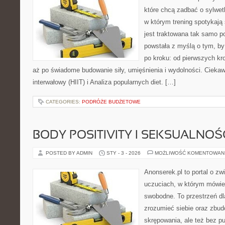
które chcą zadbać o sylwet
w którym trening spotykają 
jest traktowana tak samo po
powstała z myślą o tym, by
po kroku: od pierwszych kr
aż po świadome budowanie siły, umięśnienia i wydolności. Ciekaw
interwałowy (HIIT) i Analiza popularnych diet. […]
CATEGORIES:
PODRÓŻE BUDŻETOWE
BODY POSITIVITY I SEKSUALNOŚ
POSTED BY ADMIN
STY - 3 - 2026
MOŻLIWOŚĆ KOMENTOWAN
Anonserek.pl to portal o zw
uczuciach, w którym mówien
swobodne. To przestrzeń dl
zrozumieć siebie oraz zbu
skrępowania, ale też bez pu