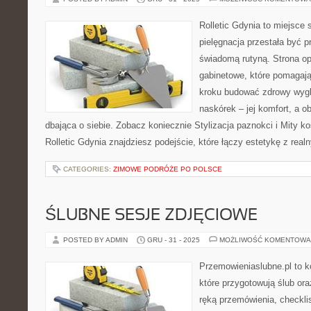
Rolletic Gdynia to miejsce
pielęgnacja przestała być p
świadomą rutyną. Strona op
gabinetowe, które pomagają
kroku budować zdrowy wygl
naskórek – jej komfort, a o
dbająca o siebie. Zobacz koniecznie Stylizacja paznokci i Mity k
Rolletic Gdynia znajdziesz podejście, które łączy estetykę z rea
CATEGORIES:
ZIMOWE PODRÓŻE PO POLSCE
ŚLUBNE SESJE ZDJĘCIOWE
POSTED BY ADMIN
GRU - 31 - 2025
MOŻLIWOŚĆ KOMENTOWA
Przemowieniaslubne.pl to k
które przygotowują ślub or
ręką przemówienia, checklis