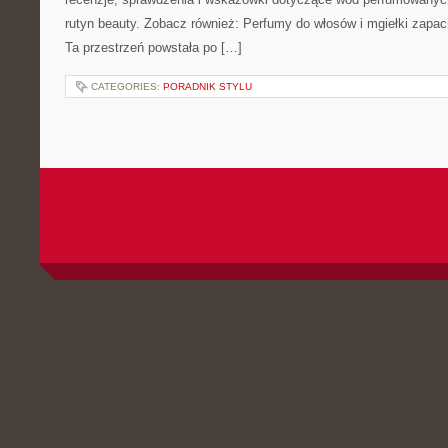
rutyn beauty. Zobacz również: Perfumy do włosów i mgiełki zapac
Ta przestrzeń powstała po […]
CATEGORIES:
PORADNIK STYLU