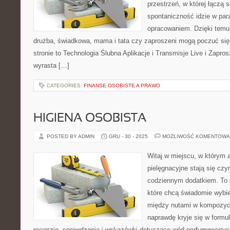
przestrzeń, w której łączą 
spontaniczność idzie w par
opracowaniem. Dzięki temu
drużba, świadkowa, mama i tata czy zaproszeni mogą poczuć się 
stronie to Technologia Ślubna Aplikacje i Transmisje Live i Zapros
wyrasta […]
CATEGORIES:
FINANSE OSOBISTE A PRAWO
HIGIENA OSOBISTA
POSTED BY ADMIN
GRU - 30 - 2025
MOŻLIWOŚĆ KOMENTOWA
Witaj w miejscu, w którym 
pielęgnacyjne stają się czy
codziennym dodatkiem. To 
które chcą świadomie wybie
między nutami w kompozycj
naprawdę kryje się w formul
recenzje, sprawdzenia i wskazówki dotyczące wód perfumowanych