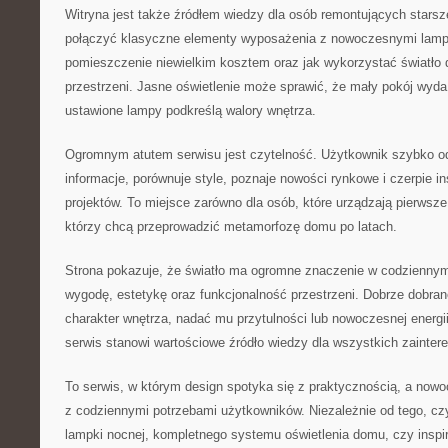
Witryna jest także źródłem wiedzy dla osób remontujących starsz
połączyć klasyczne elementy wyposażenia z nowoczesnymi lamp
pomieszczenie niewielkim kosztem oraz jak wykorzystać światło
przestrzeni. Jasne oświetlenie może sprawić, że mały pokój wyda
ustawione lampy podkreślą walory wnętrza.
Ogromnym atutem serwisu jest czytelność. Użytkownik szybko od
informacje, porównuje style, poznaje nowości rynkowe i czerpie i
projektów. To miejsce zarówno dla osób, które urządzają pierwsze 
którzy chcą przeprowadzić metamorfozę domu po latach.
Strona pokazuje, że światło ma ogromne znaczenie w codziennym
wygodę, estetykę oraz funkcjonalność przestrzeni. Dobrze dobrane
charakter wnętrza, nadać mu przytulności lub nowoczesnej energii
serwis stanowi wartościowe źródło wiedzy dla wszystkich zainter
To serwis, w którym design spotyka się z praktycznością, a nowo
z codziennymi potrzebami użytkowników. Niezależnie od tego, cz
lampki nocnej, kompletnego systemu oświetlenia domu, czy inspir