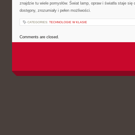
znajdzie tu wiele pomysłów. Świat lamp, opraw i światła staje się dz
dostępny, zrozumiały i pełen możliwości.
CATEGORIES:
TECHNOLOGIE W KLASIE
Comments are closed.