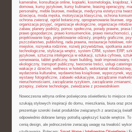
kameralne
,
konsultacje online
,
kopiarki
,
kosmetologia
,
krajobraz
,
domowa
,
kursy językowe
,
kursy kulinarne
,
leasing operacyjny
,
ma
personalny
,
meble biurowe
,
mediacje
,
medycyna estetyczna twar
dziecięca
,
moda męska
,
motoryzacja klasyczna
,
ochrona konsu
ochrona zwierząt
,
ogród botaniczny
,
oprogramowanie biurowe
,
org
organizacja przyjęć
,
organizacje ekologiczne
,
organizacje młodzi
zabaw
,
planery podróży
,
pomoc społeczna
,
porady prawne
,
prasa
prawo gospodarcze
,
prawo konsumenckie
,
prawo nieruchomości
,
projektowanie logo
,
projektowanie odzieży
,
projekty graficzne
,
psy
pszczelarstwo
,
publishing
,
rada prawna
,
restauracje hotelowe
,
rol
miejskie
,
rozrywka rodzinne
,
rozwój przywództwa
,
spotkania autor
technologiczne
,
stylizacja wnętrz
,
system CRM
,
system ERP
,
sz
językowe
,
sztuczna inteligencja w edukacji
,
sztuka cyfrowa
,
sztuk
serwowania
,
tablet graficzny
,
team building
,
teatr improwizowany
,
ekologiczny
,
transport publiczny
,
tworzenie treści
,
usługi catering
wakacje z dziećmi
,
wellness w hotelach
,
wolontariat młodzieżowy
wydarzenia kulturalne
,
wydawnictwa książkowe
,
wypoczynek
,
wyp
wystawy fotograficzne
,
zabawki edukacyjne
,
zarządzanie marketi
nieruchomościami
,
zarządzanie ryzykiem
,
zarządzanie zmianami
przepisy
,
zielone technologie
,
zwiedzanie z przewodnikiem
Nowoczesna witryna online poświęcona oświetleniu to miejsce stw
szukają stylowych inspiracji do domu, mieszkania, biura oraz prz
prezentuje szeroki świat produktów związanych z aranżacją światł
odpowiednio dobrane lampy potrafią upiększyć każde wnętrze. To 
cenią design, ale jednocześnie zwracają uwagę na trwałość wykon
użytkowania. Polecam:
Smart Home i Inteligentne Oświetlenie
i F