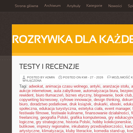
Archiwum
Kategorie
Strona główna
Artykuły
Nowości
Spi
ROZRYWKA DLA KAŻD
TESTY I RECENZJE
POSTED BY ADMIN
POSTED ON KWI - 27 - 2026
MOŻLIWOŚĆ 
WYŁĄCZONA
Tagi:
adwokat
,
animacja czasu wolnego
,
antyki
,
aranżacje stołu
,
aukcje internetowe
,
auta zabytkowe
,
automatyzacja biura
,
bezpie
rewident
,
biuro tłumaczeń
,
biznes etyczny
,
blogowanie
,
book club
copywriting biznesowy
,
cyfrowe innowacje
,
design thinking
,
dokum
biuro
,
doradztwo podatkowe
,
druk książek
,
drukarki
,
ebooki
,
eduka
społeczna
,
edukacja turystyczna
,
estetyka ciała
,
event manager
,
festiwale filmowe
,
festiwale kulinarne
,
finansowanie działalności
,
f
freelancing
,
geografia Polski
,
grafika komputerowa
,
gry edukacyjn
logiczne
,
gry strategiczne
,
historia Polski
,
hobby kolekcjonerskie
butikowe
,
imprezy regionalne
,
inkubatory przedsiębiorczości
,
kanc
artystyczne
,
klimatyzacja
,
kluby literackie
,
komedia stand-up
,
ko