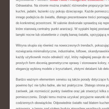
Odnawialna. Na stronie można znaleźć różnorodne propozycje lamp
kuchni, jadalni, łazienki czy pokoju dziecięcego. Każde pomies
innego podejścia do światła, dlatego prezentowane treści pomag
do konkretnej przestrzeni. W salonie doskonale sprawdzą się rep
które stanowią centralny punkt aranżacji. W sypialni lepiej postawi
lampki nocne lub oświetlenie z ciepłą barwą światła, sprzyjającą r
Witryna skupia się również na nowoczesnych trendach, pokazując 
rozwiązania minimalistyczne, industrialne, loftowe, skandynawski
każdy użytkownik może odnaleźć styl, który najlepiej pasuje do w
prostych form docenią geometryczne oprawy i stonowane kolory, 
elegancję wybiorą modele z kryształami, złotymi detalami lub de
Bardzo ważnym elementem serwisu są także porady dotyczące fun
powinno być nie tylko ładne, ale też praktyczne. Dlatego strona 
żarówek, jak rozmieścić punkty świetlne oraz jak stworzyć kilka s
pomieszczeniu. Dzięki temu można uzyskać przyjazne warunki do
codziennych obowiązków. Odpowiednie światło nad blatem kuch
gotowania, a lampy nad stołem budują atmosferę wspólnych spot