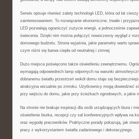
Serwis opisuje również zalety technologii LED, która od lat cies
zainteresowaniem. To rozwiązanie ekonomiczne, trwałe i przyjaz
LED pozwalają ograniczyć zużycie energii, a jednocześnie zapew
świecenia. Dzięki nim można połączyć nowoczesny wygląd z ro
domowego budżetu. Strona wyjaśnia, jakie parametry warto spra
czym różni się barwa ciepła od neutralnej i zimnej.
Dużo miejsca poświęcono także oświetleniu zewnętrznemu. Ogród,
wymagają odpowiednich lamp odpornych na warunki atmosferyczne
dobranemu światłu przestrzeń wokół domu staje się bezpieczniejsz
atrakcyjna wizualnie po zmroku. Użytkownicy mogą dowiedzieć si
przy wejściu do domu, jakie przy ścieżkach ogrodowych, a jakie 
Na stronie nie brakuje inspiracji dla osób urządzających biura i m
oświetlenie biurka, recepcji czy sal konferencyjnych wpływa na 
oraz wygodę pracowników. Praktyczne porady pokazują, jak stw
pracy z wykorzystaniem światła zadaniowego i dekoracyjnego.