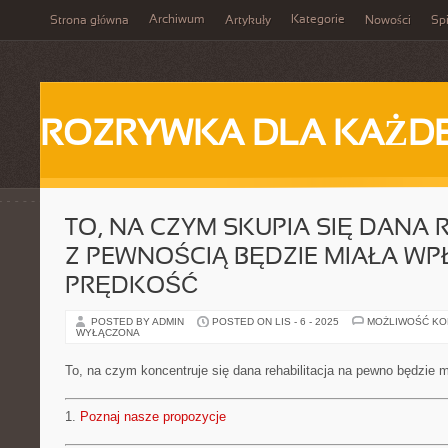
Archiwum
Kategorie
Strona główna
Artykuły
Nowości
Spi
ROZRYWKA DLA KAŻD
TO, NA CZYM SKUPIA SIĘ DANA 
Z PEWNOŚCIĄ BĘDZIE MIAŁA WP
PRĘDKOŚĆ
POSTED BY ADMIN
POSTED ON LIS - 6 - 2025
MOŻLIWOŚĆ K
WYŁĄCZONA
To, na czym koncentruje się dana rehabilitacja na pewno będzie 
1.
Poznaj nasze propozycje