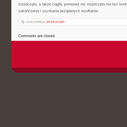
rozpoczęta, a także ciągła, ponieważ raz rozpoczęta ma być kon
zakończenia i uzyskania pożądanych rezultatów.
CATEGORIES:
WYSKOCZMY
Comments are closed.