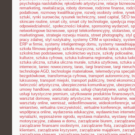
psychologia nastolatków
,
rękodzieło artystyczne
,
relacje bizneso
remarketing
,
rewitalizacja
,
roboty domowe
,
rodzinne finanse
,
rodz
podatkowe
,
rozmowy kwalifikacyjne
,
rozwój osobisty online
,
rynek
sztuki
,
rynki surowców
,
rysunek techniczny
,
seed capital
,
SEO te
skincare routine
,
smart city
,
smart city technologie
,
spedycja mię
odpowiedzialność
,
społeczności lokalne
,
sponsoring wydarzeń
,
sp
networkingowe biznesowe
,
sprzęt telekonferencyjny
,
stolarstwo
,
s
marketingowe
,
strategie rozwoju miasta
,
street photography
,
styl 
pracy zdalnej
,
styl rustykalny
,
systemy CRM w sprzedaży
,
syste
ERP w firmie
,
systemy inteligentnego domu
,
systemy nawadniają
szkoła filmowa projekty
,
szkoła muzyczna
,
szkoła tańca
,
szkolen
szkolnictwo podstawowe
,
szkolnictwo wyższe
,
szkoły policealne
,
kulturze
,
sztuka cyfrowa
,
sztuka kulinarna regionalna
,
sztuka lud
sztuka uliczna
,
sztuka uliczna murale
,
sztuka użytkowa
,
sztuka 
internecie
,
taniec nowoczesny
,
taras
,
targi branżowe
,
targi nieruc
technologie AGD
,
technologie materiałowe
,
telemedycyna specjal
bezgotówkowe
,
transformacja cyfrowa
,
transport autonomiczny
,
t
luksusowy
,
transport miejski
,
transport publiczny
,
trend ekonomic
twórczość artystyczna
,
ubezpieczenia komunikacyjne
,
ubezpiecz
umowy handlowe
,
uroda naturalna
,
usługi charytatywne
,
usługi fin
usługi turystyczne premium
,
użytkowanie produktów finansowych
warsztat domowy
,
warsztaty artystyczne
,
warsztaty kulinarne
,
wa
warsztaty online
,
wernisaż
,
wideofilmowanie
,
wideokonferencje
,
w
winiarstwo
,
wirtualna rzeczywistość
,
wirtualne konferencje
,
wirtual
współpraca online
,
wydarzenia edukacyjne
,
wydawnictwo internet
wynalazki
,
wyposażenie ogrodu
,
wystawa malarska
,
wystawy inte
motoryzacyjne
,
zabawa w domu
,
zarządzanie biurem
,
zarządzan
zarządzanie finansami osobistymi
,
zarządzanie flotą
,
zarządzanie
klientami
,
zarządzanie kryzysem
,
zarządzanie majątkiem
,
zarząd
zarządzanie stresem
,
zarządzanie twórcze
,
zarządzanie wiedzą
,