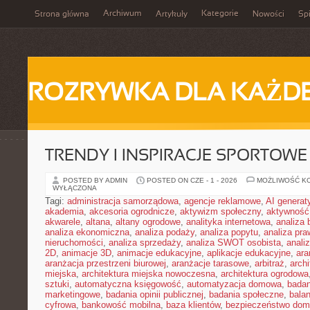
Archiwum
Kategorie
Strona główna
Artykuły
Nowości
Spi
ROZRYWKA DLA KAŻD
TRENDY I INSPIRACJE SPORTOWE
POSTED BY ADMIN
POSTED ON CZE - 1 - 2026
MOŻLIWOŚĆ K
WYŁĄCZONA
Tagi:
administracja samorządowa
,
agencje reklamowe
,
AI genera
akademia
,
akcesoria ogrodnicze
,
aktywizm społeczny
,
aktywność
akwarele
,
altana
,
altany ogrodowe
,
analityka internetowa
,
analiza
analiza ekonomiczna
,
analiza podaży
,
analiza popytu
,
analiza pr
nieruchomości
,
analiza sprzedaży
,
analiza SWOT osobista
,
analiz
2D
,
animacje 3D
,
animacje edukacyjne
,
aplikacje edukacyjne
,
ara
aranżacja przestrzeni biurowej
,
aranżacje tarasowe
,
arbitraż
,
archi
miejska
,
architektura miejska nowoczesna
,
architektura ogrodowa
sztuki
,
automatyczna księgowość
,
automatyzacja domowa
,
badan
marketingowe
,
badania opinii publicznej
,
badania społeczne
,
bala
cyfrowa
,
bankowość mobilna
,
baza klientów
,
bezpieczeństwo do