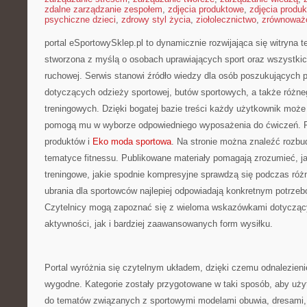
zdalne zarządzanie zespołem
,
zdjęcia produktowe
,
zdjęcia produ
psychiczne dzieci
,
zdrowy styl życia
,
ziołolecznictwo
,
zrównoważo
portal eSportowySklep.pl to dynamicznie rozwijająca się witryna 
stworzona z myślą o osobach uprawiających sport oraz wszystki
ruchowej. Serwis stanowi źródło wiedzy dla osób poszukujących
dotyczących odzieży sportowej, butów sportowych, a także różne
treningowych. Dzięki bogatej bazie treści każdy użytkownik może
pomogą mu w wyborze odpowiedniego wyposażenia do ćwiczeń. P
produktów i
Eko moda sportowa
. Na stronie można znaleźć rozb
tematyce fitnessu. Publikowane materiały pomagają zrozumieć, j
treningowe, jakie spodnie kompresyjne sprawdzą się podczas róż
ubrania dla sportowców najlepiej odpowiadają konkretnym potrze
Czytelnicy mogą zapoznać się z wieloma wskazówkami dotyczący
aktywności, jak i bardziej zaawansowanych form wysiłku.
Portal wyróżnia się czytelnym układem, dzięki czemu odnalezienie
wygodne. Kategorie zostały przygotowane w taki sposób, aby uż
do tematów związanych z sportowymi modelami obuwia, dresami,