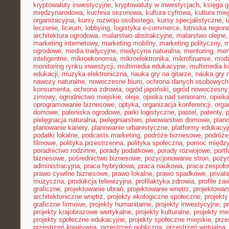
kryptowaluty inwestycyjne
,
kryptowaluty w inwestycjach
,
księga g
międzynarodowa
,
kuchnia sezonowa
,
kultura cyfrowa
,
kultura mie
organizacyjna
,
kursy rozwoju osobistego
,
kursy specjalistyczne
,
l
leczenie
,
liceum
,
lobbying
,
logistyka e-commerce
,
lotniska region
architektura ogrodowa
,
malarstwo abstrakcyjne
,
malarstwo olejne
marketing internetowy
,
marketing mobilny
,
marketing polityczny
,
m
ogrodowe
,
media tradycyjne
,
medycyna naturalna
,
mentoring
,
men
inteligentne
,
mikroekonomia
,
mikroelektronika
,
mikrofinanse
,
moda
monitoring rynku inwestycji
,
multimedia edukacyjne
,
multimedia ku
edukacji
,
muzyka elektroniczna
,
nauka gry na gitarze
,
nauka gry n
nawozy naturalne
,
nowoczesne biuro
,
ochrona danych osobowych
konsumenta
,
ochrona zdrowia
,
ogród japoński
,
ogród nowoczesny
zimowy
,
ogrodnictwo miejskie
,
oleje
,
opieka nad seniorami
,
opiek
oprogramowanie biznesowe
,
optyka
,
organizacja konferencji
,
orga
domowe
,
paleniska ogrodowe
,
parki logistyczne
,
pastel
,
patenty
,
p
pielęgnacja naturalna
,
pielęgniarstwo
,
piwowarstwo domowe
,
plan
planowanie kariery
,
planowanie urbanistyczne
,
platformy edukacyj
podatki lokalne
,
podcasts marketing
,
podróże biznesowe
,
podróże
filmowe
,
polityka przestrzenna
,
polityka społeczna
,
pomoc międz
poradnictwo rodzinne
,
porady podatkowe
,
porady rozwojowe
,
portf
biznesowe
,
pośrednictwo biznesowe
,
pozycjonowanie stron
,
poży
administracyjna
,
praca hybrydowa
,
praca naukowa
,
praca zespoło
prawo cywilne biznesowe
,
prawo lokalne
,
prawo spadkowe
,
privat
muzyczna
,
produkcja telewizyjna
,
profilaktyka zdrowia
,
profile z
graficzne
,
projektowanie ubrań
,
projektowanie wnętrz
,
projektowan
architektoniczne wnętrz
,
projekty ekologiczne społeczne
,
projekty
graficzne firmowe
,
projekty humanitarne
,
projekty inwestycyjne
,
p
projekty krajobrazowe wertykalne
,
projekty kulturalne
,
projekty m
projekty społeczne edukacyjne
,
projekty społeczne miejskie
,
prze
przestrzeń kreatywna
,
przestrzeń publiczna
,
przestrzeń wirtualna