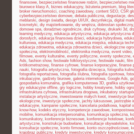
finansowe
,
bezpieczeństwo finansowe rodzin
,
bezpieczeństwo mie
biurowce klasy A
,
biznes edukacyjny
,
biżuteria premium
,
blog lite
broker nieruchomości
,
coaching zawodowy
,
content SEO
,
CSR gl
cyberbezpieczeństwo domowe
,
debata publiczna
,
degustacje
,
des
meblarski
,
design światła
,
design UI/UX
,
dezynfekcja
,
digital mar
kosmetyki
,
diy majsterkowanie
,
diy wnętrza
,
dobrostan społeczny
domowe spa
,
doradztwo ogrodnicze
,
druk cyfrowy
,
drukarki 3d
,
dr
learning medyczny
,
edukacja artystyczna
,
edukacja artystyczna d
dorosłych
,
edukacja finansowa dzieci
,
edukacja hybrydowa
,
eduka
kulturowa
,
edukacja medyczna
,
edukacja miejska
,
edukacja tech
edukacja zdrowotna
,
edukacja zdrowotna dzieci
,
ekologiczne ogro
społeczna
,
elektromobilność
,
elektronika medyczna
,
event video
,
filmowe
,
eventy kulturalne
,
eventy polityczne
,
eventy społeczne
,
Ads
,
fashion show
,
festiwale folklorystyczne
,
festiwale nauki
,
fil
krótkometrażowy
,
finanse cyfrowe
,
finanse korporacyjne
,
finanse 
nauki
,
fotografia artystyczna
,
fotografia dziecięca
,
fotografia kulin
fotografia reportażowa
,
fotografia ślubna
,
fotografia sportowa
,
foto
inkubacyjne
,
gadżety biurowe
,
galeria internetowa
,
Google Ads
,
go
gospodarka komunalna
,
grafika komputerowa 3D
,
grafika użytkow
gry edukacyjne offline
,
gry logiczne
,
hobby kreatywne
,
hobby ogro
infrastruktura cyfrowa
,
infrastruktura drogowa
,
inkubatory startupó
instalacje artystyczne
,
inwestowanie małych kwot
,
inwestycje biu
ekologiczne
,
inwestycje społeczne
,
jachty luksusowe
,
jastrzębie 
edukacyjne
,
kampanie społeczne
,
kancelaria podatkowa
,
kapitał 
know-how
,
kodeks etyczny
,
kompetencje zawodowe
,
kompostowa
mobilne
,
komunikacja interpersonalna
,
komunikacja społeczna
,
ko
komunikatory
,
konferencje biznesowe
,
konferencje hotelowe
,
konf
artystyczne
,
konstrukcje budowlane
,
konsultacje obywatelskie
,
ko
konsultacje społeczne
,
konto firmowe
,
konto oszczędnościowe
,
k
krajobraz publiczny
,
kredyty inwestycyjne
,
kredyty konsumpcyjne