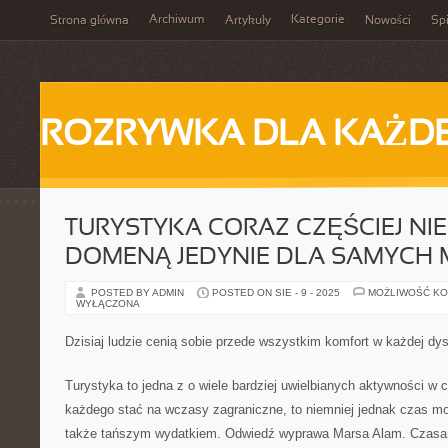
Archiwum
Kategorie
Strona główna
Artykuły
Nowości
Spi
ROZRYWKA DLA KAŻD
TURYSTYKA CORAZ CZĘŚCIEJ NIE 
DOMENĄ JEDYNIE DLA SAMYCH 
POSTED BY ADMIN
POSTED ON SIE - 9 - 2025
MOŻLIWOŚĆ K
WYŁĄCZONA
Dzisiaj ludzie cenią sobie przede wszystkim komfort w każdej dys
Turystyka to jedna z o wiele bardziej uwielbianych aktywności w 
każdego stać na wczasy zagraniczne, to niemniej jednak czas m
także tańszym wydatkiem. Odwiedź wyprawa Marsa Alam. Czasam