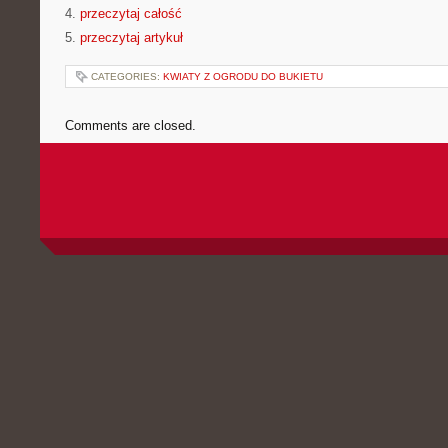
4.
przeczytaj całość
5.
przeczytaj artykuł
CATEGORIES:
KWIATY Z OGRODU DO BUKIETU
Comments are closed.