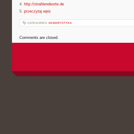
4.
http://strahlendeorte.de
5.
przeczytaj wpis
CATEGORIES:
AKWARYSTYKA
Comments are closed.