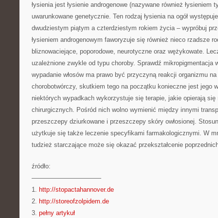
łysienia jest łysienie androgenowe (nazywane również łysieniem t
uwarunkowane genetycznie. Ten rodzaj łysienia na ogół występu
dwudziestym piątym a czterdziestym rokiem życia – wypróbuj pr
łysieniem androgenowym faworyzuje się również nieco rzadsze rod
bliznowaciejące, poporodowe, neurotyczne oraz wężykowate. Lecze
uzależnione zwykle od typu choroby. Sprawdź mikropigmentacja 
wypadanie włosów ma prawo być przyczyną reakcji organizmu na
chorobotwórczy, skutkiem tego na początku konieczne jest jego 
niektórych wypadkach wykorzystuje się terapie, jakie opierają si
chirurgicznych. Pośród nich wolno wymienić między innymi transp
przeszczepy dziurkowane i przeszczepy skóry owłosionej. Stosu
użytkuje się także leczenie specyfikami farmakologicznymi. W 
tudzież starczające może się okazać przekształcenie poprzedni
źródło:
———————————
1.
http://stopactahannover.de
2.
http://storeofzolpidem.de
3.
pełny artykuł