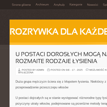
Archiwum
Kategorie
Strona główna
Artykuły
Nowości
Spi
ROZRYWKA DLA KAŻD
U POSTACI DOROSŁYCH MOGĄ 
ROZMAITE RODZAJE ŁYSIENIA
POSTED BY ADMIN
POSTED ON SIE - 17 - 2025
MOŻLIWOŚĆ 
WYŁĄCZONA
Duża grupa mężczyzn ściera się z kłopotem łysienia. Niektórzy z
przeprowadzenie przeszczepu włosów
U postaci dojrzałych są w stanie występować różnorodne typy łys
przyczyny utraty włosów, podejmowane są przeróżne metody terap