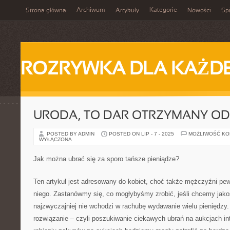
Archiwum
Kategorie
Strona główna
Artykuły
Nowości
Spi
ROZRYWKA DLA KAŻD
URODA, TO DAR OTRZYMANY OD
POSTED BY ADMIN
POSTED ON LIP - 7 - 2025
MOŻLIWOŚĆ K
WYŁĄCZONA
Jak można ubrać się za sporo tańsze pieniądze?
Ten artykuł jest adresowany do kobiet, choć także mężczyźni pew
niego. Zastanówmy się, co mogłybyśmy zrobić, jeśli chcemy jakoś
najzwyczajniej nie wchodzi w rachubę wydawanie wielu pieniędzy.
rozwiązanie – czyli poszukiwanie ciekawych ubrań na aukcjach in