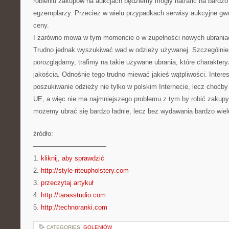
robieniu zakupów na aukcjach będziemy mogły natrafić na bardzo
egzemplarzy. Przecież w wielu przypadkach serwisy aukcyjne gwa
ceny.
I zarówno mowa w tym momencie o w zupełności nowych ubraniac
Trudno jednak wyszukiwać wad w odzieży używanej. Szczególnie, 
porozglądamy, trafimy na takie używane ubrania, które charaktery
jakością. Odnośnie tego trudno miewać jakieś wątpliwości. Inter
poszukiwanie odzieży nie tylko w polskim Internecie, lecz choćby
UE, a więc nie ma najmniejszego problemu z tym by robić zakup
możemy ubrać się bardzo ładnie, lecz bez wydawania bardzo wiel
źródło:
———————————
1.
kliknij, aby sprawdzić
2.
http://style-riteupholstery.com
3.
przeczytaj artykuł
4.
http://tarasstudio.com
5.
http://technoranki.com
CATEGORIES:
GOLENIÓW