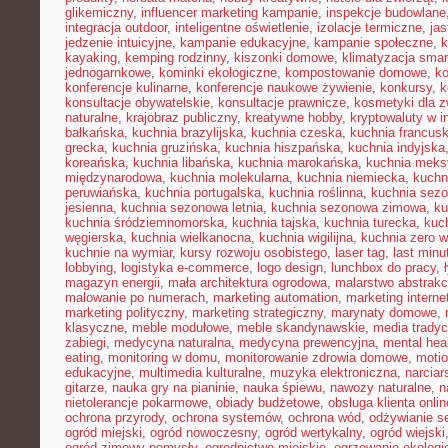
glikemiczny
,
influencer marketing kampanie
,
inspekcje budowlane
integracja outdoor
,
inteligentne oświetlenie
,
izolacje termiczne
,
jas
jedzenie intuicyjne
,
kampanie edukacyjne
,
kampanie społeczne
,
k
kayaking
,
kemping rodzinny
,
kiszonki domowe
,
klimatyzacja smar
jednogarnkowe
,
kominki ekologiczne
,
kompostowanie domowe
,
ko
konferencje kulinarne
,
konferencje naukowe żywienie
,
konkursy
,
k
konsultacje obywatelskie
,
konsultacje prawnicze
,
kosmetyki dla z
naturalne
,
krajobraz publiczny
,
kreatywne hobby
,
kryptowaluty w i
bałkańska
,
kuchnia brazylijska
,
kuchnia czeska
,
kuchnia francus
grecka
,
kuchnia gruzińska
,
kuchnia hiszpańska
,
kuchnia indyjska
koreańska
,
kuchnia libańska
,
kuchnia marokańska
,
kuchnia mek
międzynarodowa
,
kuchnia molekularna
,
kuchnia niemiecka
,
kuchni
peruwiańska
,
kuchnia portugalska
,
kuchnia roślinna
,
kuchnia sez
jesienna
,
kuchnia sezonowa letnia
,
kuchnia sezonowa zimowa
,
ku
kuchnia śródziemnomorska
,
kuchnia tajska
,
kuchnia turecka
,
kuc
węgierska
,
kuchnia wielkanocna
,
kuchnia wigilijna
,
kuchnia zero 
kuchnie na wymiar
,
kursy rozwoju osobistego
,
laser tag
,
last minu
lobbying
,
logistyka e-commerce
,
logo design
,
lunchbox do pracy
,
magazyn energii
,
mała architektura ogrodowa
,
malarstwo abstrakc
malowanie po numerach
,
marketing automation
,
marketing interne
marketing polityczny
,
marketing strategiczny
,
marynaty domowe
,
klasyczne
,
meble modułowe
,
meble skandynawskie
,
media tradyc
zabiegi
,
medycyna naturalna
,
medycyna prewencyjna
,
mental hea
eating
,
monitoring w domu
,
monitorowanie zdrowia domowe
,
motio
edukacyjne
,
multimedia kulturalne
,
muzyka elektroniczna
,
narcia
gitarze
,
nauka gry na pianinie
,
nauka śpiewu
,
nawozy naturalne
,
n
nietolerancje pokarmowe
,
obiady budżetowe
,
obsługa klienta onlin
ochrona przyrody
,
ochrona systemów
,
ochrona wód
,
odżywianie s
ogród miejski
,
ogród nowoczesny
,
ogród wertykalny
,
ogród wiejski
ogród zimowy pomysły
,
ogrodnictwo miejskie
,
ogrzewanie ekologi