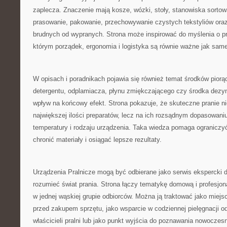
zaplecza. Znaczenie mają kosze, wózki, stoły, stanowiska sortow
prasowanie, pakowanie, przechowywanie czystych tekstyliów oraz
brudnych od wypranych. Strona może inspirować do myślenia o pra
którym porządek, ergonomia i logistyka są równie ważne jak sa
W opisach i poradnikach pojawia się również temat środków pior
detergentu, odplamiacza, płynu zmiękczającego czy środka dez
wpływ na końcowy efekt. Strona pokazuje, że skuteczne pranie ni
największej ilości preparatów, lecz na ich rozsądnym dopasowaniu
temperatury i rodzaju urządzenia. Taka wiedza pomaga ograniczy
chronić materiały i osiągać lepsze rezultaty.
Urządzenia Pralnicze mogą być odbierane jako serwis ekspercki d
rozumieć świat prania. Strona łączy tematykę domową i profesjon
w jednej wąskiej grupie odbiorców. Można ją traktować jako miejs
przed zakupem sprzętu, jako wsparcie w codziennej pielęgnacji odz
właścicieli pralni lub jako punkt wyjścia do poznawania nowoczes