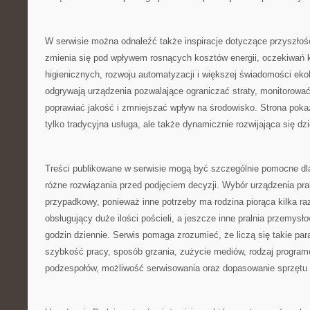
W serwisie można odnaleźć także inspiracje dotyczące przyszłośc
zmienia się pod wpływem rosnących kosztów energii, oczekiwań
higienicznych, rozwoju automatyzacji i większej świadomości ekol
odgrywają urządzenia pozwalające ograniczać straty, monitorować
poprawiać jakość i zmniejszać wpływ na środowisko. Strona pokazu
tylko tradycyjna usługa, ale także dynamicznie rozwijająca się dz
Treści publikowane w serwisie mogą być szczególnie pomocne dl
różne rozwiązania przed podjęciem decyzji. Wybór urządzenia pra
przypadkowy, ponieważ inne potrzeby ma rodzina piorąca kilka raz
obsługujący duże ilości pościeli, a jeszcze inne pralnia przemysł
godzin dziennie. Serwis pomaga zrozumieć, że liczą się takie pa
szybkość pracy, sposób grzania, zużycie mediów, rodzaj progra
podzespołów, możliwość serwisowania oraz dopasowanie sprzętu do