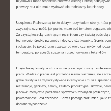
użytkownik może stopniowo budować wiedzę i łatwiej odnajdywać 
pierwszy rzut oka może wydawać się techniczny lub niszowy.
Urządzenia Pralnicze są także dobrym przykładem strony, która p
zwyczajna czynność, jak pranie, może być tematem bogatym, w
Za czystą koszulą, pachnącym ręcznikiem czy świeżą pościelą st
technologie, środki, parametry i decyzje użytkownika. Serwis po
i pokazuje, że jakość prania zależy od wielu czynników: od rodza
temperaturę, po sposób suszenia i przechowywania tekstyliów.
Dzięki takiej tematyce strona może przyciągać osoby zaintereso
pracy. Wiedza o praniu jest potrzebna niemal każdemu, ale szcze
gdzie tekstylia są wykorzystywane intensywnie i muszą spełniać
restauracje, gabinety, salony, zakłady produkcyjne, siłownie, oś
placówki medyczne potrzebują sprawnych rozwiązań pralniczych,
powtarzalność i oszczędność. Serwis pomaga zrozumieć, jakie z
dobrane wyposażenie.