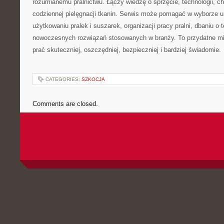
rozumianemu pralnictwu. Łączy wiedzę o sprzęcie, technologii, chem
codziennej pielęgnacji tkanin. Serwis może pomagać w wyborze 
użytkowaniu pralek i suszarek, organizacji pracy pralni, dbaniu o 
nowoczesnych rozwiązań stosowanych w branży. To przydatne mi
prać skuteczniej, oszczędniej, bezpieczniej i bardziej świadomie.
CATEGORIES:
SZKOCJA
Comments are closed.