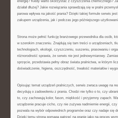
energię? Kiedy warto skorzystać z czyszczenia chemicznego? Ja
działał dłużej? Jakie rozwiązania sprawdzają się w pralni przemys
parowa wpływa na jakość prania? Dzięki takiej formule serwis je
zakupem urządzenia, jak i podczas jego późniejszego użytkowani
Strona może pełnić funkcję branżowego przewodnika dla osób, któ
w szerokim znaczeniu. Znajdują się tam treści o urządzeniach, tk
technologiach, ekologii, czyszczeniu, suszeniu, prasowaniu i organ
różnorodność sprawia, że serwis nie jest jednowymiarowy. Zamias
sprzęcie, przedstawia pełny obraz świata pralnictwa, w którym licz
doświadczenie, higiena, oszczędność, trwałość materiałów i wyg
Opisując temat urządzeń pralniczych, serwis zwraca uwagę na re
decydują o zadowoleniu z prania. Chodzi nie tylko o to, czy ubran
to, czy zachowują kolor, fason, miękkość i przyjemny zapach. Wa
urządzenie pracuje cicho, czy nie zużywa nadmiernie energii, czy
pozwala na wybór odpowiednich programów oraz czy nadaje się d
Dzięki temu strona pomaga patrzeć na pranie jako na proces wy