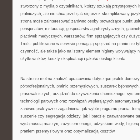
stworzony z myślą o czytelnikach, którzy szukają przystępnych i
pralniczych, ale nie chcą przebijać się przez skomplikowany języ
strona może zainteresować zarówno osoby prowadzące punkt usługow
pensjonatów, restauracji, gospodarstw agroturystycznych, gabin
placówek medycznych, warsztatów, firm sprzątających czy duż
Treści publikowane w serwisie pomagają spojrzeć na pranie nie ty
czynność, ale także jako na istotny element higieny wpływający n
użytkowników, koszty eksploatacji i jakość obsługi klienta.
Na stronie można znaleźć opracowania dotyczące pralek domowyc
półprofesjonalnych, pralnic przemysłowych, suszarek bębnowych, 
prasowalniczych, urządzeń do czyszczenia chemicznego, system
technologii parowych oraz rozwiązań wspierających automatyzację 
zarówno praktyczne zagadnienia, jak wybór programu prania, temp
suszenie czy segregacja odzieży, jak i bardziej zaawansowane t
wydajnością maszyn, zużyciem energii, odzyskiem wody, higien
praniem przemysłowym oraz optymalizacją kosztów.