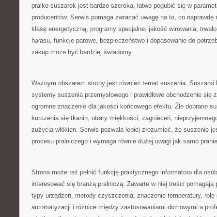
pralko-suszarek jest bardzo szeroka, łatwo pogubić się w paramet
producentów. Serwis pomaga zwracać uwagę na to, co naprawdę 
klasę energetyczną, programy specjalne, jakość wirowania, trwało
hałasu, funkcje parowe, bezpieczeństwo i dopasowanie do potrze
zakup może być bardziej świadomy.
Ważnym obszarem strony jest również temat suszenia. Suszarki 
systemy suszenia przemysłowego i prawidłowe obchodzenie się z
ogromne znaczenie dla jakości końcowego efektu. Źle dobrane s
kurczenia się tkanin, utraty miękkości, zagnieceń, nieprzyjemne
zużycia włókien. Serwis pozwala lepiej zrozumieć, że suszenie je
procesu pralniczego i wymaga równie dużej uwagi jak samo pranie
Strona może też pełnić funkcję praktycznego informatora dla osób
interesować się branżą pralniczą. Zawarte w niej treści pomagaj
typy urządzeń, metody czyszczenia, znaczenie temperatury, rolę 
automatyzacji i różnice między zastosowaniami domowymi a prof