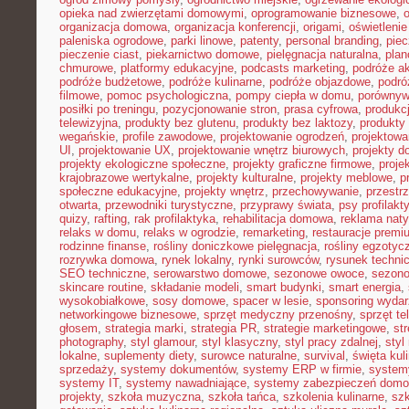
opieka nad zwierzętami domowymi
,
oprogramowanie biznesowe
,
organizacja domowa
,
organizacja konferencji
,
origami
,
oświetleni
paleniska ogrodowe
,
parki linowe
,
patenty
,
personal branding
,
piec
pieczenie ciast
,
piekarnictwo domowe
,
pielęgnacja naturalna
,
plan
chmurowe
,
platformy edukacyjne
,
podcasts marketing
,
podróże a
podróże budżetowe
,
podróże kulinarne
,
podróże objazdowe
,
podró
filmowe
,
pomoc psychologiczna
,
pompy ciepła w domu
,
porównyw
posiłki po treningu
,
pozycjonowanie stron
,
prasa cyfrowa
,
produkc
telewizyjna
,
produkty bez glutenu
,
produkty bez laktozy
,
produkty 
wegańskie
,
profile zawodowe
,
projektowanie ogrodzeń
,
projektowa
UI
,
projektowanie UX
,
projektowanie wnętrz biurowych
,
projekty 
projekty ekologiczne społeczne
,
projekty graficzne firmowe
,
proje
krajobrazowe wertykalne
,
projekty kulturalne
,
projekty meblowe
,
p
społeczne edukacyjne
,
projekty wnętrz
,
przechowywanie
,
przestr
otwarta
,
przewodniki turystyczne
,
przyprawy świata
,
psy profilakt
quizy
,
rafting
,
rak profilaktyka
,
rehabilitacja domowa
,
reklama nat
relaks w domu
,
relaks w ogrodzie
,
remarketing
,
restauracje premi
rodzinne finanse
,
rośliny doniczkowe pielęgnacja
,
rośliny egzotyc
rozrywka domowa
,
rynek lokalny
,
rynki surowców
,
rysunek techni
SEO techniczne
,
serowarstwo domowe
,
sezonowe owoce
,
sezon
skincare routine
,
składanie modeli
,
smart budynki
,
smart energia
,
wysokobiałkowe
,
sosy domowe
,
spacer w lesie
,
sponsoring wyda
networkingowe biznesowe
,
sprzęt medyczny przenośny
,
sprzęt te
głosem
,
strategia marki
,
strategia PR
,
strategie marketingowe
,
str
photography
,
styl glamour
,
styl klasyczny
,
styl pracy zdalnej
,
styl
lokalne
,
suplementy diety
,
surowce naturalne
,
survival
,
święta kul
sprzedaży
,
systemy dokumentów
,
systemy ERP w firmie
,
system
systemy IT
,
systemy nawadniające
,
systemy zabezpieczeń dom
projekty
,
szkoła muzyczna
,
szkoła tańca
,
szkolenia kulinarne
,
szk