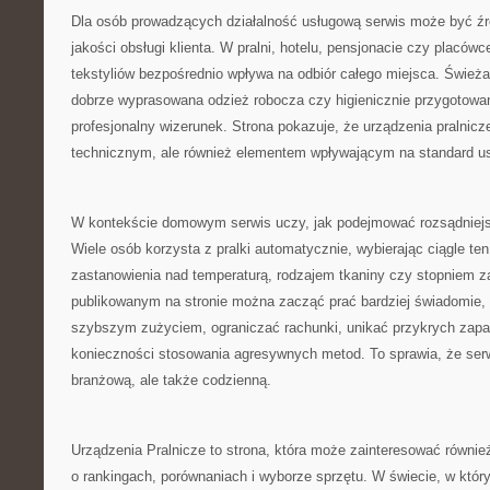
Dla osób prowadzących działalność usługową serwis może być źró
jakości obsługi klienta. W pralni, hotelu, pensjonacie czy placó
tekstyliów bezpośrednio wpływa na odbiór całego miejsca. Świeża 
dobrze wyprasowana odzież robocza czy higienicznie przygotowane
profesjonalny wizerunek. Strona pokazuje, że urządzenia pralnicz
technicznym, ale również elementem wpływającym na standard us
W kontekście domowym serwis uczy, jak podejmować rozsądniejs
Wiele osób korzysta z pralki automatycznie, wybierając ciągle t
zastanowienia nad temperaturą, rodzajem tkaniny czy stopniem z
publikowanym na stronie można zacząć prać bardziej świadomie, 
szybszym zużyciem, ograniczać rachunki, unikać przykrych zapa
konieczności stosowania agresywnych metod. To sprawia, że serw
branżową, ale także codzienną.
Urządzenia Pralnicze to strona, która może zainteresować równie
o rankingach, porównaniach i wyborze sprzętu. W świecie, w który