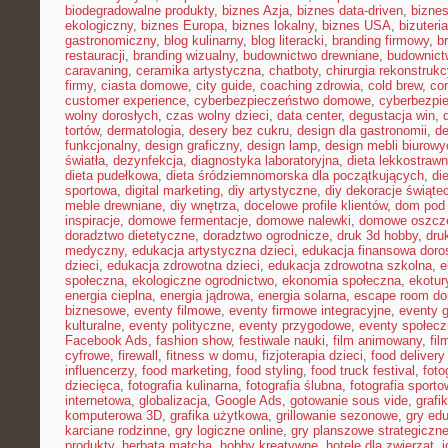
biodegradowalne produkty
,
biznes Azja
,
biznes data-driven
,
bizne
ekologiczny
,
biznes Europa
,
biznes lokalny
,
biznes USA
,
bizuter
gastronomiczny
,
blog kulinarny
,
blog literacki
,
branding firmowy
,
b
restauracji
,
branding wizualny
,
budownictwo drewniane
,
budownict
caravaning
,
ceramika artystyczna
,
chatboty
,
chirurgia rekonstrukc
firmy
,
ciasta domowe
,
city guide
,
coaching zdrowia
,
cold brew
,
co
customer experience
,
cyberbezpieczeństwo domowe
,
cyberbezpi
wolny dorosłych
,
czas wolny dzieci
,
data center
,
degustacja win
,
tortów
,
dermatologia
,
desery bez cukru
,
design dla gastronomii
,
de
funkcjonalny
,
design graficzny
,
design lamp
,
design mebli biurowy
światła
,
dezynfekcja
,
diagnostyka laboratoryjna
,
dieta lekkostraw
dieta pudełkowa
,
dieta śródziemnomorska dla początkujących
,
di
sportowa
,
digital marketing
,
diy artystyczne
,
diy dekoracje świąte
meble drewniane
,
diy wnętrza
,
docelowe profile klientów
,
dom pod 
inspiracje
,
domowe fermentacje
,
domowe nalewki
,
domowe oszcz
doradztwo dietetyczne
,
doradztwo ogrodnicze
,
druk 3d hobby
,
dru
medyczny
,
edukacja artystyczna dzieci
,
edukacja finansowa doro
dzieci
,
edukacja zdrowotna dzieci
,
edukacja zdrowotna szkolna
,
e
społeczna
,
ekologiczne ogrodnictwo
,
ekonomia społeczna
,
ekotur
energia cieplna
,
energia jądrowa
,
energia solarna
,
escape room d
biznesowe
,
eventy filmowe
,
eventy firmowe integracyjne
,
eventy 
kulturalne
,
eventy polityczne
,
eventy przygodowe
,
eventy społec
Facebook Ads
,
fashion show
,
festiwale nauki
,
film animowany
,
fi
cyfrowe
,
firewall
,
fitness w domu
,
fizjoterapia dzieci
,
food delivery
influencerzy
,
food marketing
,
food styling
,
food truck festival
,
foto
dziecięca
,
fotografia kulinarna
,
fotografia ślubna
,
fotografia sport
internetowa
,
globalizacja
,
Google Ads
,
gotowanie sous vide
,
grafi
komputerowa 3D
,
grafika użytkowa
,
grillowanie sezonowe
,
gry ed
karciane rodzinne
,
gry logiczne online
,
gry planszowe strategiczn
produkty
,
herbata matcha
,
hobby kreatywne
,
hotele dla zwierząt
,
i