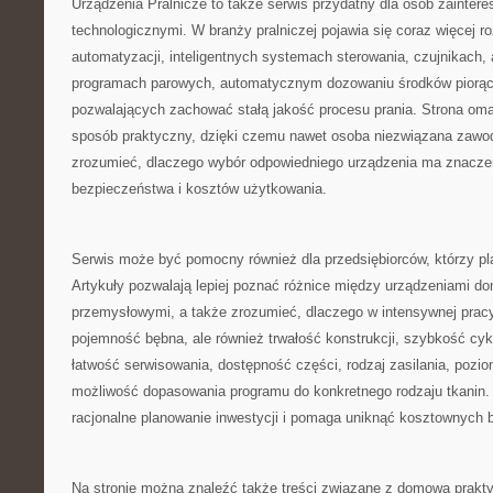
Urządzenia Pralnicze to także serwis przydatny dla osób zainte
technologicznymi. W branży pralniczej pojawia się coraz więcej r
automatyzacji, inteligentnych systemach sterowania, czujnikach, 
programach parowych, automatycznym dozowaniu środków piorąc
pozwalających zachować stałą jakość procesu prania. Strona oma
sposób praktyczny, dzięki czemu nawet osoba niezwiązana zawod
zrozumieć, dlaczego wybór odpowiedniego urządzenia ma znaczen
bezpieczeństwa i kosztów użytkowania.
Serwis może być pomocny również dla przedsiębiorców, którzy plan
Artykuły pozwalają lepiej poznać różnice między urządzeniami d
przemysłowymi, a także zrozumieć, dlaczego w intensywnej pracy 
pojemność bębna, ale również trwałość konstrukcji, szybkość cyk
łatwość serwisowania, dostępność części, rodzaj zasilania, pozi
możliwość dopasowania programu do konkretnego rodzaju tkanin. 
racjonalne planowanie inwestycji i pomaga uniknąć kosztownych 
Na stronie można znaleźć także treści związane z domową prakty