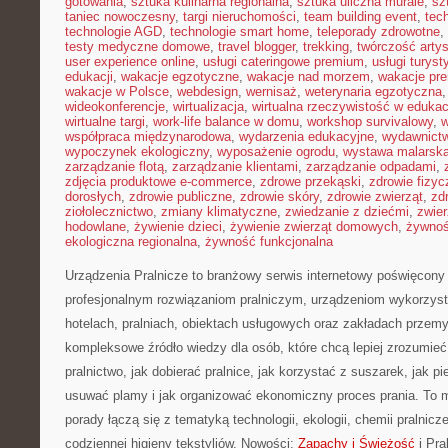
gotowania
,
sztuka kulinarna regionalna
,
sztuka uliczna murale
,
sz
taniec nowoczesny
,
targi nieruchomości
,
team building event
,
tec
technologie AGD
,
technologie smart home
,
teleporady zdrowotne
,
testy medyczne domowe
,
travel blogger
,
trekking
,
twórczość arty
user experience online
,
usługi cateringowe premium
,
usługi turys
edukacji
,
wakacje egzotyczne
,
wakacje nad morzem
,
wakacje pr
wakacje w Polsce
,
webdesign
,
wernisaż
,
weterynaria egzotyczna
wideokonferencje
,
wirtualizacja
,
wirtualna rzeczywistość w edukac
wirtualne targi
,
work-life balance w domu
,
workshop survivalowy
,
w
współpraca międzynarodowa
,
wydarzenia edukacyjne
,
wydawnictw
wypoczynek ekologiczny
,
wyposażenie ogrodu
,
wystawa malarsk
zarządzanie flotą
,
zarządzanie klientami
,
zarządzanie odpadami
,
zdjęcia produktowe e-commerce
,
zdrowe przekąski
,
zdrowie fizyc
dorosłych
,
zdrowie publiczne
,
zdrowie skóry
,
zdrowie zwierząt
,
zd
ziołolecznictwo
,
zmiany klimatyczne
,
zwiedzanie z dziećmi
,
zwie
hodowlane
,
żywienie dzieci
,
żywienie zwierząt domowych
,
żywno
ekologiczna regionalna
,
żywność funkcjonalna
Urządzenia Pralnicze to branżowy serwis internetowy poświęcony 
profesjonalnym rozwiązaniom pralniczym, urządzeniom wykorzy
hotelach, pralniach, obiektach usługowych oraz zakładach przem
kompleksowe źródło wiedzy dla osób, które chcą lepiej zrozumieć
pralnictwo, jak dobierać pralnice, jak korzystać z suszarek, jak p
usuwać plamy i jak organizować ekonomiczny proces prania. To 
porady łączą się z tematyką technologii, ekologii, chemii pralnicz
codziennej higieny tekstyliów. Nowości:
Zapachy i Świeżość
i Pra