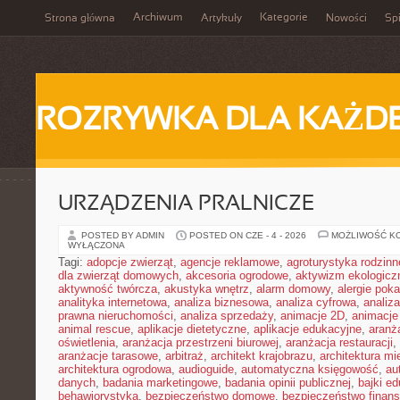
Archiwum
Kategorie
Strona główna
Artykuły
Nowości
Spi
ROZRYWKA DLA KAŻD
URZĄDZENIA PRALNICZE
POSTED BY ADMIN
POSTED ON CZE - 4 - 2026
MOŻLIWOŚĆ K
WYŁĄCZONA
Tagi:
adopcje zwierząt
,
agencje reklamowe
,
agroturystyka rodzinn
dla zwierząt domowych
,
akcesoria ogrodowe
,
aktywizm ekologicz
aktywność twórcza
,
akustyka wnętrz
,
alarm domowy
,
alergie pok
analityka internetowa
,
analiza biznesowa
,
analiza cyfrowa
,
analiz
prawna nieruchomości
,
analiza sprzedaży
,
animacje 2D
,
animacje
animal rescue
,
aplikacje dietetyczne
,
aplikacje edukacyjne
,
aranż
oświetlenia
,
aranżacja przestrzeni biurowej
,
aranżacja restauracji
,
aranżacje tarasowe
,
arbitraż
,
architekt krajobrazu
,
architektura m
architektura ogrodowa
,
audioguide
,
automatyczna księgowość
,
au
danych
,
badania marketingowe
,
badania opinii publicznej
,
bajki e
behawiorystyka
,
bezpieczeństwo domowe
,
bezpieczeństwo finans