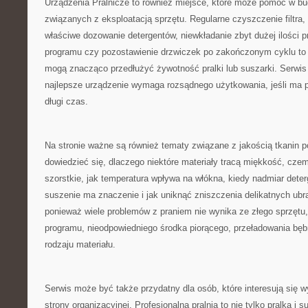
Urządzenia Pralnicze to również miejsce, które może pomóc w 
związanych z eksploatacją sprzętu. Regularne czyszczenie filtra,
właściwe dozowanie detergentów, niewkładanie zbyt dużej ilości 
programu czy pozostawienie drzwiczek po zakończonym cyklu to d
mogą znacząco przedłużyć żywotność pralki lub suszarki. Serwis
najlepsze urządzenie wymaga rozsądnego użytkowania, jeśli ma 
długi czas.
Na stronie ważne są również tematy związane z jakością tkanin p
dowiedzieć się, dlaczego niektóre materiały tracą miękkość, czemu
szorstkie, jak temperatura wpływa na włókna, kiedy nadmiar dete
suszenie ma znaczenie i jak uniknąć zniszczenia delikatnych ubr
ponieważ wiele problemów z praniem nie wynika ze złego sprzętu,
programu, nieodpowiedniego środka piorącego, przeładowania bęb
rodzaju materiału.
Serwis może być także przydatny dla osób, które interesują się 
strony organizacyjnej. Profesjonalna pralnia to nie tylko pralka i 