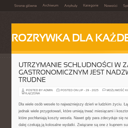
Archiwum
Kategorie
Strona główna
Artykuły
Nowości
Spi
ROZRYWKA DLA KAŻD
UTRZYMANIE SCHLUDNOŚCI W Z
GASTRONOMICZNYM JEST NADZ
TRUDNE
POSTED BY ADMIN
POSTED ON LIP - 29 - 2025
MOŻLIWOŚĆ 
WYŁĄCZONA
Dla wiele osób wesele to najważniejszy dzień w ludzkim życiu. Łą
jednak wiele przygotowań, które umieją trwać miesiącami i koszto
które pochłaniają koszty wesela. Nawet gdy para zdecyduje się na
dalej czekają ją kolosalne wydatki. Związane są one z kupnem sukn