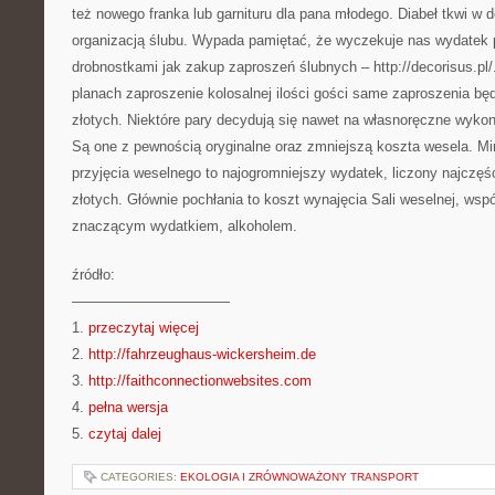
też nowego franka lub garnituru dla pana młodego. Diabeł tkwi w d
organizacją ślubu. Wypada pamiętać, że wyczekuje nas wydatek 
drobnostkami jak zakup zaproszeń ślubnych – http://decorisus.pl
planach zaproszenie kolosalnej ilości gości same zaproszenia bę
złotych. Niektóre pary decydują się nawet na własnoręczne wyko
Są one z pewnością oryginalne oraz zmniejszą koszta wesela. M
przyjęcia weselnego to najogromniejszy wydatek, liczony najczęś
złotych. Głównie pochłania to koszt wynajęcia Sali weselnej, wsp
znaczącym wydatkiem, alkoholem.
źródło:
———————————
1.
przeczytaj więcej
2.
http://fahrzeughaus-wickersheim.de
3.
http://faithconnectionwebsites.com
4.
pełna wersja
5.
czytaj dalej
CATEGORIES:
EKOLOGIA I ZRÓWNOWAŻONY TRANSPORT