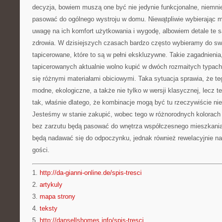
decyzja, bowiem muszą one być nie jedynie funkcjonalne, niemni
pasować do ogólnego wystroju w domu. Niewątpliwie wybierając 
uwagę na ich komfort użytkowania i wygodę, albowiem detale te są
zdrowia. W dzisiejszych czasach bardzo często wybieramy do s
tapicerowane, które to są w pełni ekskluzywne. Takie zagadnienia
tapicerowanych aktualnie wolno kupić w dwóch rozmaitych typach
się różnymi materiałami obiciowymi. Taka sytuacja sprawia, że t
modne, ekologiczne, a także nie tylko w wersji klasycznej, lecz te
tak, właśnie dlatego, że kombinacje mogą być tu rzeczywiście ni
Jesteśmy w stanie zakupić, wobec tego w różnorodnych kolorach 
bez zarzutu będą pasować do wnętrza współczesnego mieszkania
będą nadawać się do odpoczynku, jednak również rewelacyjnie n
gości.
1.
http://da-gianni-online.de/spis-tresci
2.
artykuly
3.
mapa strony
4.
teksty
5.
http://dansellshomes.info/spis-tresci