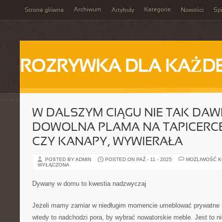
Archiwum
Kategorie
Strona główna
Artykuły
Nowości
Spi
ROZRYWKA DLA KAŻD
W DALSZYM CIĄGU NIE TAK DAW
DOWOLNA PLAMA NA TAPICERCE
CZY KANAPY, WYWIERAŁA
POSTED BY ADMIN
POSTED ON PAŹ - 11 - 2025
MOŻLIWOŚĆ 
WYŁĄCZONA
Dywany w domu to kwestia nadzwyczaj
Jeżeli mamy zamiar w niedługim momencie umeblować prywatne 
wtedy to nadchodzi pora, by wybrać nowatorskie meble. Jest to ni