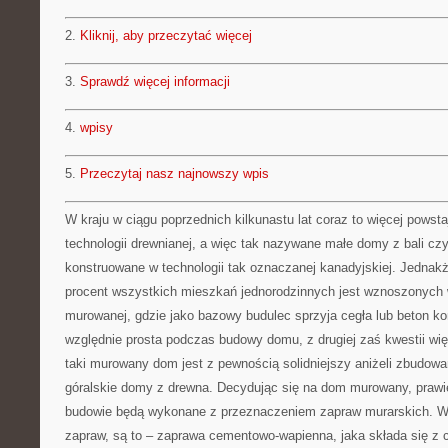
2.
Kliknij, aby przeczytać więcej
3.
Sprawdź więcej informacji
4.
wpisy
5.
Przeczytaj nasz najnowszy wpis
W kraju w ciągu poprzednich kilkunastu lat coraz to więcej pow
technologii drewnianej, a więc tak nazywane małe domy z bali czy
konstruowane w technologii tak oznaczanej kanadyjskiej. Jednak
procent wszystkich mieszkań jednorodzinnych jest wznoszonych w
murowanej, gdzie jako bazowy budulec sprzyja cegła lub beton ko
względnie prosta podczas budowy domu, z drugiej zaś kwestii w
taki murowany dom jest z pewnością solidniejszy aniżeli zbudowan
góralskie domy z drewna. Decydując się na dom murowany, prawi
budowie będą wykonane z przeznaczeniem zapraw murarskich. Wy
zapraw, są to – zaprawa cementowo-wapienna, jaka składa się z 