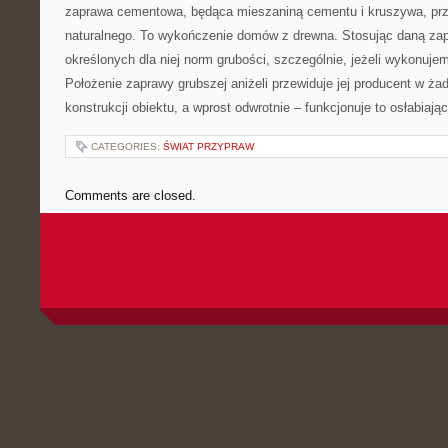
zaprawa cementowa, będąca mieszaniną cementu i kruszywa, pr
naturalnego. To wykończenie domów z drewna. Stosując daną za
określonych dla niej norm grubości, szczególnie, jeżeli wykonuj
Położenie zaprawy grubszej aniżeli przewiduje jej producent w 
konstrukcji obiektu, a wprost odwrotnie – funkcjonuje to osłabiaj
CATEGORIES:
ŚWIAT PRZYPRAW
Comments are closed.