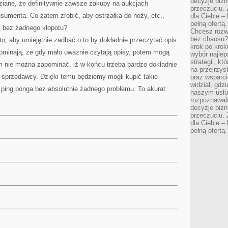
decyzje bizn
ziane, że definitywnie zawsze zakupy na aukcjach
przeczuciu. 
nsumenta. Co zatem zrobić, aby ostrzałka do noży, etc.,
dla Ciebie – 
pełną ofertą.
s bez żadnego kłopotu?
Chcesz rozwi
bez chaosu?
o, aby umiejętnie zadbać o to by dokładnie przeczytać opis
krok po krok
pominają, że gdy mało uważnie czytają opisy, potem mogą
wybór najlep
strategii, k
 nie można zapominać, iż w końcu trzeba bardzo dokładnie
na przejrzys
sprzedawcy. Dzięki temu będziemy mogli kupić takie
oraz wsparci
widział, gdz
 ping ponga bez absolutnie żadnego problemu. To akurat
naszym usłu
rozpoznawaln
decyzje bizn
przeczuciu. 
dla Ciebie – 
pełną ofertą.