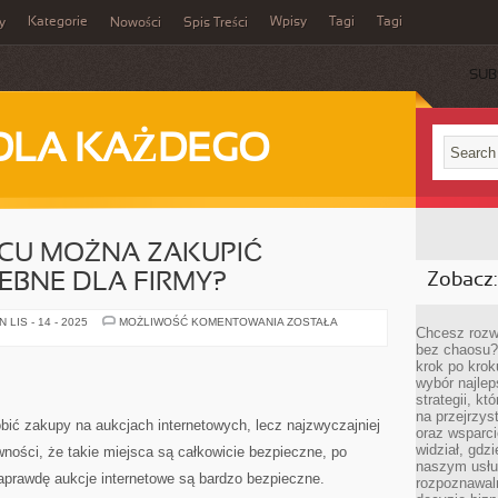
Kategorie
Wpisy
Tagi
Tagi
y
Nowości
Spis Treści
SUB
DLA KAŻDEGO
SCU MOŻNA ZAKUPIĆ
EBNE DLA FIRMY?
Zobacz:
W
LIS - 14 - 2025
MOŻLIWOŚĆ KOMENTOWANIA
ZOSTAŁA
Chcesz rozwi
KTÓRYM
MIEJSCU
bez chaosu?
MOŻNA
krok po krok
ZAKUPIĆ
wybór najlep
MASZYNY
POTRZEBNE
strategii, k
DLA
na przejrzys
FIRMY?
bić zakupy na aukcjach internetowych, lecz najzwyczajniej
oraz wsparci
widział, gdz
ności, że takie miejsca są całkowicie bezpieczne, po
naszym usłu
aprawdę aukcje internetowe są bardzo bezpieczne.
rozpoznawaln