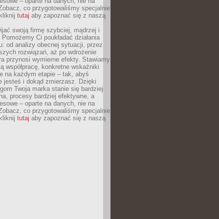
esowe – oparte na danych, nie na
Zobacz, co przygotowaliśmy specjalnie
kliknij
tutaj
aby zapoznać się z naszą
jać swoją firmę szybciej, mądrzej i
 Pomożemy Ci poukładać działania
u: od analizy obecnej sytuacji, przez
szych rozwiązań, aż po wdrożenie
tóra przynosi wymierne efekty. Stawiamy
tą współpracę, konkretne wskaźniki
e na każdym etapie – tak, abyś
ie jesteś i dokąd zmierzasz. Dzięki
gom Twoja marka stanie się bardziej
a, procesy bardziej efektywne, a
esowe – oparte na danych, nie na
Zobacz, co przygotowaliśmy specjalnie
kliknij
tutaj
aby zapoznać się z naszą