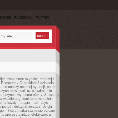
SCRIBE
FACEBOOK
TWITTER
jać swoją firmę szybciej, mądrzej i
 Pomożemy Ci poukładać działania
u: od analizy obecnej sytuacji, przez
szych rozwiązań, aż po wdrożenie
tóra przynosi wymierne efekty. Stawiamy
tą współpracę, konkretne wskaźniki
e na każdym etapie – tak, abyś
ie jesteś i dokąd zmierzasz. Dzięki
gom Twoja marka stanie się bardziej
a, procesy bardziej efektywne, a