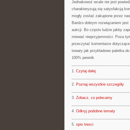
Jednakowoż wcale nie jest powied
charakteryzują się satysfakcją ko
mogły zostać zakupione przez na
Bardzo dobrym rozwiązaniem jest t
aukcji. Bo często ludzie jakby za
miewać nieprzyjemności. Poza tym
przeczytać komentarze dotyczące 
towary jak przykładowo paletka do
100% pewnik.
1.
Czytaj dalej
2.
Poznaj wszystkie szczegóły
3.
Zobacz, co polecamy
4.
Odkryj podobne tematy
5.
spis tresci