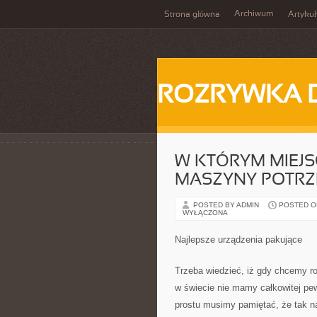
Archiwum
Strona główna
Artykuł
ROZRYWKA 
W KTÓRYM MIEJ
MASZYNY POTRZ
POSTED BY ADMIN
POSTED ON 
WYŁĄCZONA
Najlepsze urządzenia pakujące
Trzeba wiedzieć, iż gdy chcemy ro
w świecie nie mamy całkowitej pew
prostu musimy pamiętać, że tak n